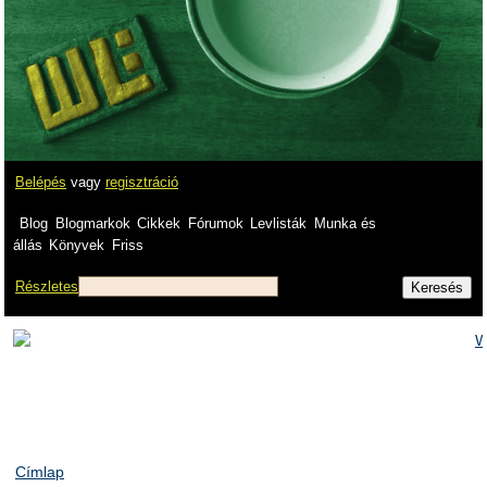
Belépés
vagy
regisztráció
Blog
Blogmarkok
Cikkek
Fórumok
Levlisták
Munka és
állás
Könyvek
Friss
Részletes
Címlap