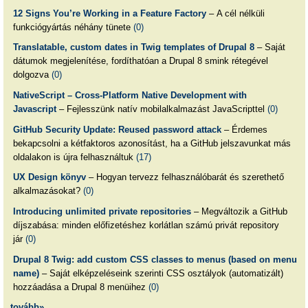
12 Signs You’re Working in a Feature Factory
– A cél nélküli
funkciógyártás néhány tünete
(0)
Translatable, custom dates in Twig templates of Drupal 8
– Saját
dátumok megjelenítése, fordíthatóan a Drupal 8 smink rétegével
dolgozva
(0)
NativeScript – Cross-Platform Native Development with
Javascript
– Fejlesszünk natív mobilalkalmazást JavaScripttel
(0)
GitHub Security Update: Reused password attack
– Érdemes
bekapcsolni a kétfaktoros azonosítást, ha a GitHub jelszavunkat más
oldalakon is újra felhasználtuk
(17)
UX Design könyv
– Hogyan tervezz felhasználóbarát és szerethető
alkalmazásokat?
(0)
Introducing unlimited private repositories
– Megváltozik a GitHub
díjszabása: minden előfizetéshez korlátlan számú privát repository
jár
(0)
Drupal 8 Twig: add custom CSS classes to menus (based on menu
name)
– Saját elképzeléseink szerinti CSS osztályok (automatizált)
hozzáadása a Drupal 8 menüihez
(0)
tovább»