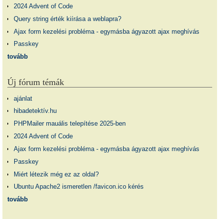
2024 Advent of Code
Query string érték kiírása a weblapra?
Ajax form kezelési probléma - egymásba ágyazott ajax meghívás
Passkey
tovább
Új fórum témák
ajánlat
hibadetektív.hu
PHPMailer mauális telepítése 2025-ben
2024 Advent of Code
Ajax form kezelési probléma - egymásba ágyazott ajax meghívás
Passkey
Miért létezik még ez az oldal?
Ubuntu Apache2 ismeretlen /favicon.ico kérés
tovább