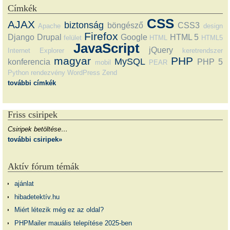
Címkék
CSS
AJAX
biztonság
böngésző
CSS3
Apache
design
Firefox
Django
Drupal
Google
HTML 5
felület
HTML
HTML5
JavaScript
jQuery
Internet Explorer
keretrendszer
magyar
PHP
MySQL
konferencia
PHP 5
mobil
PEAR
Python
rendezvény
WordPress
Zend
további címkék
Friss csiripek
Csiripek betöltése…
további csiripek»
Aktív fórum témák
ajánlat
hibadetektív.hu
Miért létezik még ez az oldal?
PHPMailer mauális telepítése 2025-ben