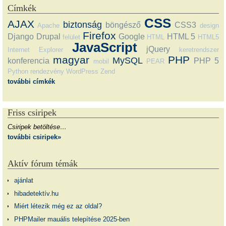
Címkék
CSS
AJAX
biztonság
böngésző
CSS3
Apache
design
Firefox
Django
Drupal
Google
HTML 5
felület
HTML
HTML5
JavaScript
jQuery
Internet Explorer
keretrendszer
magyar
PHP
MySQL
konferencia
PHP 5
mobil
PEAR
Python
rendezvény
WordPress
Zend
további címkék
Friss csiripek
Csiripek betöltése…
további csiripek»
Aktív fórum témák
ajánlat
hibadetektív.hu
Miért létezik még ez az oldal?
PHPMailer mauális telepítése 2025-ben