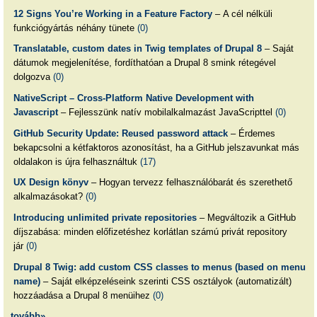
12 Signs You’re Working in a Feature Factory
– A cél nélküli
funkciógyártás néhány tünete
(0)
Translatable, custom dates in Twig templates of Drupal 8
– Saját
dátumok megjelenítése, fordíthatóan a Drupal 8 smink rétegével
dolgozva
(0)
NativeScript – Cross-Platform Native Development with
Javascript
– Fejlesszünk natív mobilalkalmazást JavaScripttel
(0)
GitHub Security Update: Reused password attack
– Érdemes
bekapcsolni a kétfaktoros azonosítást, ha a GitHub jelszavunkat más
oldalakon is újra felhasználtuk
(17)
UX Design könyv
– Hogyan tervezz felhasználóbarát és szerethető
alkalmazásokat?
(0)
Introducing unlimited private repositories
– Megváltozik a GitHub
díjszabása: minden előfizetéshez korlátlan számú privát repository
jár
(0)
Drupal 8 Twig: add custom CSS classes to menus (based on menu
name)
– Saját elképzeléseink szerinti CSS osztályok (automatizált)
hozzáadása a Drupal 8 menüihez
(0)
tovább»