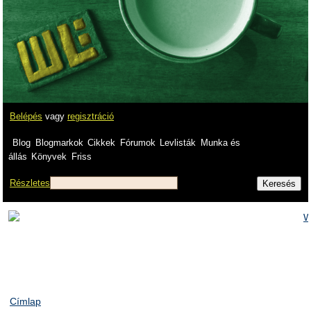
Belépés
vagy
regisztráció
Blog
Blogmarkok
Cikkek
Fórumok
Levlisták
Munka és
állás
Könyvek
Friss
Részletes
Címlap