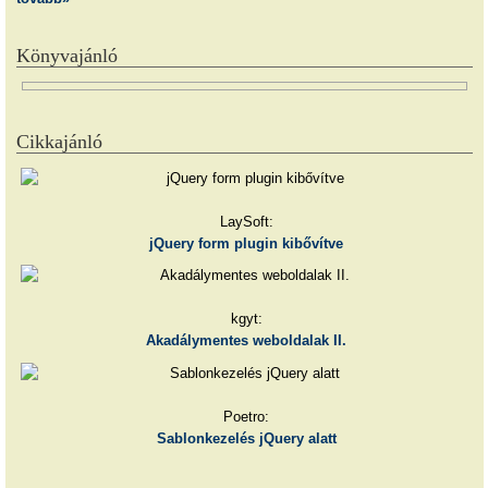
Könyvajánló
Cikkajánló
LaySoft:
jQuery form plugin kibővítve
kgyt:
Akadálymentes weboldalak II.
Poetro:
Sablonkezelés jQuery alatt