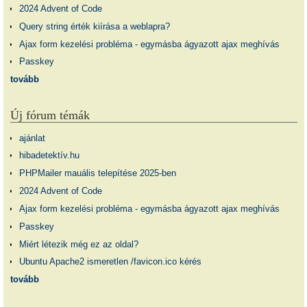
2024 Advent of Code
Query string érték kiírása a weblapra?
Ajax form kezelési probléma - egymásba ágyazott ajax meghívás
Passkey
tovább
Új fórum témák
ajánlat
hibadetektív.hu
PHPMailer mauális telepítése 2025-ben
2024 Advent of Code
Ajax form kezelési probléma - egymásba ágyazott ajax meghívás
Passkey
Miért létezik még ez az oldal?
Ubuntu Apache2 ismeretlen /favicon.ico kérés
tovább