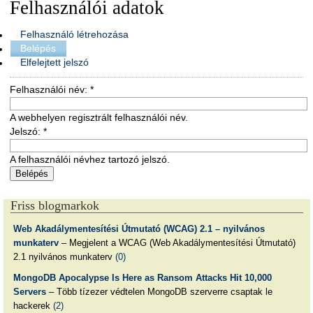
Felhasználói adatok
Felhasználó létrehozása
Belépés
Elfelejtett jelszó
Felhasználói név:
*
A webhelyen regisztrált felhasználói név.
Jelszó:
*
A felhasználói névhez tartozó jelszó.
Friss blogmarkok
Web Akadálymentesítési Útmutató (WCAG) 2.1 – nyilvános
munkaterv
– Megjelent a WCAG (Web Akadálymentesítési Útmutató)
2.1 nyilvános munkaterv
(0)
MongoDB Apocalypse Is Here as Ransom Attacks Hit 10,000
Servers
– Több tízezer védtelen MongoDB szerverre csaptak le
hackerek
(2)