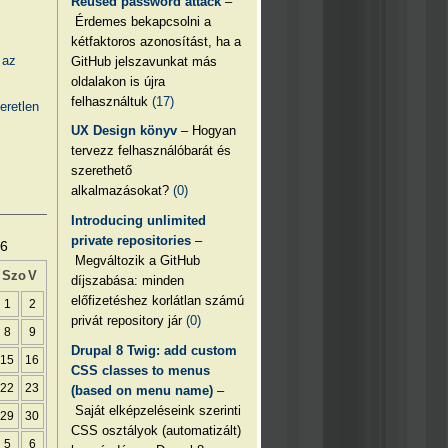
Reused password attack
–
Érdemes bekapcsolni a
kétfaktoros azonosítást, ha a
 az
GitHub jelszavunkat más
oldalakon is újra
felhasználtuk
(17)
eretlen
UX Design könyv
– Hogyan
tervezz felhasználóbarát és
szerethető
alkalmazásokat?
(0)
Introducing unlimited
private repositories
–
26
Megváltozik a GitHub
Szo
V
díjszabása: minden
előfizetéshez korlátlan számú
1
2
privát repository jár
(0)
8
9
Drupal 8 Twig: add custom
15
16
CSS classes to menus
22
23
(based on menu name)
–
Saját elképzeléseink szerinti
29
30
CSS osztályok (automatizált)
5
6