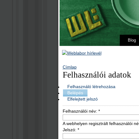
Blog
Címlap
Felhasználói adatok
Felhasználó létrehozása
Belépés
Elfelejtett jelszó
Felhasználói név:
*
A webhelyen regisztrált felhasználói né
Jelszó:
*