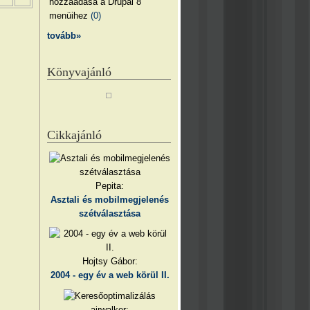
hozzáadása a Drupal 8
menüihez
(0)
tovább»
Könyvajánló
Cikkajánló
Pepita:
Asztali és mobilmegjelenés
szétválasztása
Hojtsy Gábor:
2004 - egy év a web körül II.
airwalker: