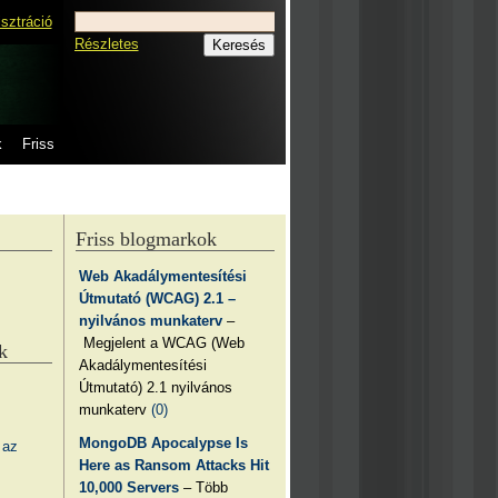
isztráció
Részletes
k
Friss
Friss blogmarkok
Web Akadálymentesítési
Útmutató (WCAG) 2.1 –
nyilvános munkaterv
–
Megjelent a WCAG (Web
k
Akadálymentesítési
Útmutató) 2.1 nyilvános
munkaterv
(0)
MongoDB Apocalypse Is
 az
Here as Ransom Attacks Hit
10,000 Servers
– Több