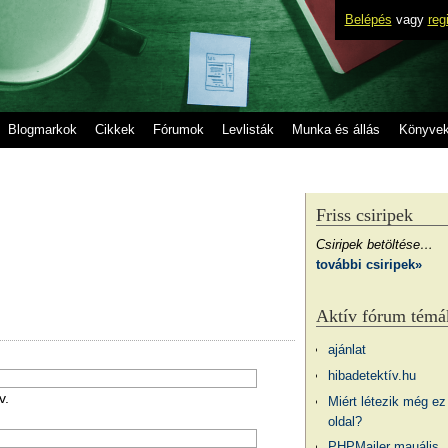
Belépés
vagy
reg
Blogmarkok
Cikkek
Fórumok
Levlisták
Munka és állás
Könyve
Friss csiripek
Csiripek betöltése…
további csiripek»
Aktív fórum témá
ajánlat
hibadetektív.hu
v.
Miért létezik még ez
oldal?
PHPMailer mauális