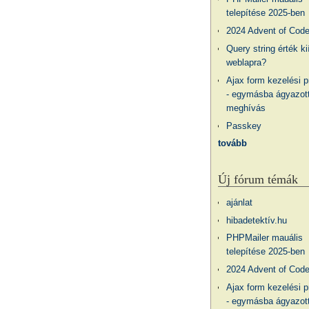
telepítése 2025-ben
2024 Advent of Cod
Query string érték ki
weblapra?
Ajax form kezelési 
- egymásba ágyazott
meghívás
Passkey
tovább
Új fórum témák
ajánlat
hibadetektív.hu
PHPMailer mauális
telepítése 2025-ben
2024 Advent of Cod
Ajax form kezelési 
- egymásba ágyazott