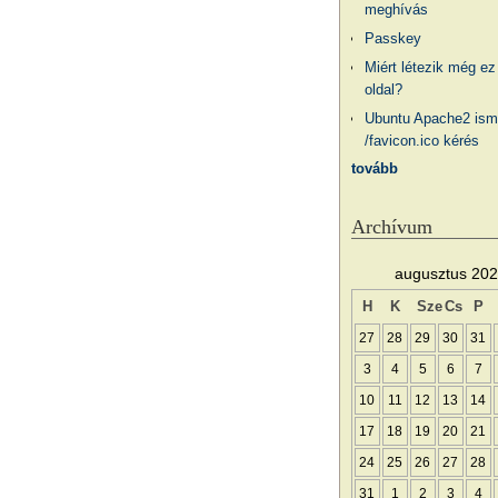
meghívás
Passkey
Miért létezik még ez
oldal?
Ubuntu Apache2 ism
/favicon.ico kérés
tovább
Archívum
augusztus 20
H
K
Sze
Cs
P
27
28
29
30
31
3
4
5
6
7
10
11
12
13
14
17
18
19
20
21
24
25
26
27
28
31
1
2
3
4