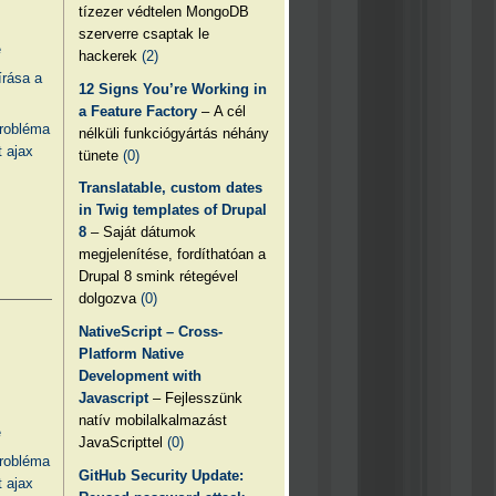
tízezer védtelen MongoDB
szerverre csaptak le
e
hackerek
(2)
írása a
12 Signs You’re Working in
a Feature Factory
– A cél
probléma
nélküli funkciógyártás néhány
 ajax
tünete
(0)
Translatable, custom dates
in Twig templates of Drupal
8
– Saját dátumok
megjelenítése, fordíthatóan a
Drupal 8 smink rétegével
dolgozva
(0)
NativeScript – Cross-
Platform Native
Development with
Javascript
– Fejlesszünk
natív mobilalkalmazást
e
JavaScripttel
(0)
probléma
GitHub Security Update:
 ajax