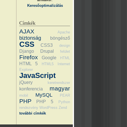
Keresőoptimalizálás
Címkék
AJAX
Apache
biztonság
böngésző
CSS
CSS3
design
Django
Drupal
felület
Firefox
Google
HTML
HTML 5
HTML5
Internet
Explorer
JavaScript
jQuery
keretrendszer
magyar
konferencia
MySQL
mobil
PEAR
PHP
PHP 5
Python
rendezvény
WordPress
Zend
további címkék