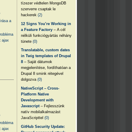
tízezer védtelen MongoDB
szerverre csaptak le
e
hackerek
(2)
írása a
12 Signs You’re Working in
a Feature Factory
– A cél
probléma
nélküli funkciógyártás néhány
 ajax
tünete
(0)
Translatable, custom dates
in Twig templates of Drupal
8
– Saját dátumok
megjelenítése, fordíthatóan a
Drupal 8 smink rétegével
dolgozva
(0)
NativeScript – Cross-
Platform Native
Development with
Javascript
– Fejlesszünk
natív mobilalkalmazást
e
JavaScripttel
(0)
probléma
GitHub Security Update:
 ajax