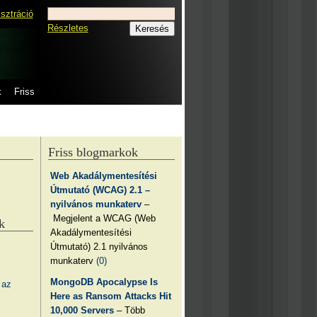
isztráció
Részletes
k
Friss
Friss blogmarkok
Web Akadálymentesítési
Útmutató (WCAG) 2.1 –
nyilvános munkaterv
–
Megjelent a WCAG (Web
k
Akadálymentesítési
Útmutató) 2.1 nyilvános
munkaterv
(0)
MongoDB Apocalypse Is
 az
Here as Ransom Attacks Hit
10,000 Servers
– Több