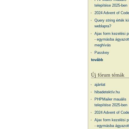
telepítése 2025-ben
2024 Advent of Cod
Query string érték ki
weblapra?
Ajax form kezelési 
- egymásba ágyazott
meghívás
Passkey
tovább
Új fórum témák
ajánlat
hibadetektív.hu
PHPMailer mauális
telepítése 2025-ben
2024 Advent of Cod
Ajax form kezelési 
- egymásba ágyazott