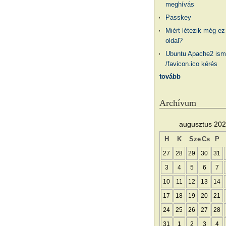
meghívás
Passkey
Miért létezik még ez
oldal?
Ubuntu Apache2 ism
/favicon.ico kérés
tovább
Archívum
augusztus 20
H
K
Sze
Cs
P
27
28
29
30
31
3
4
5
6
7
10
11
12
13
14
17
18
19
20
21
24
25
26
27
28
31
1
2
3
4