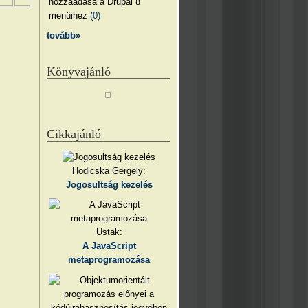
hozzáadása a Drupal 8
menüihez
(0)
tovább»
Könyvajánló
Cikkajánló
Hodicska Gergely:
Jogosultság kezelés
Ustak:
A JavaScript
metaprogramozása