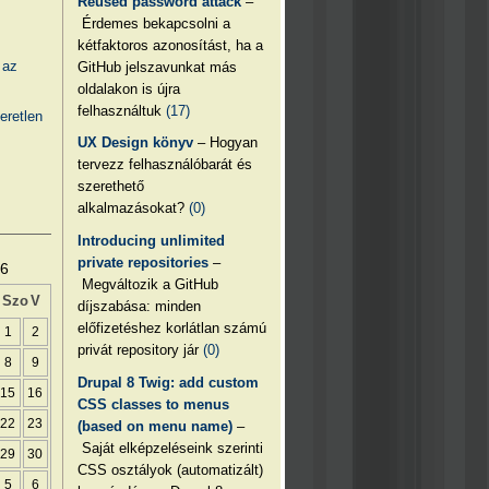
Reused password attack
–
Érdemes bekapcsolni a
kétfaktoros azonosítást, ha a
 az
GitHub jelszavunkat más
oldalakon is újra
felhasználtuk
(17)
eretlen
UX Design könyv
– Hogyan
tervezz felhasználóbarát és
szerethető
alkalmazásokat?
(0)
Introducing unlimited
private repositories
–
26
Megváltozik a GitHub
Szo
V
díjszabása: minden
előfizetéshez korlátlan számú
1
2
privát repository jár
(0)
8
9
Drupal 8 Twig: add custom
15
16
CSS classes to menus
22
23
(based on menu name)
–
Saját elképzeléseink szerinti
29
30
CSS osztályok (automatizált)
5
6