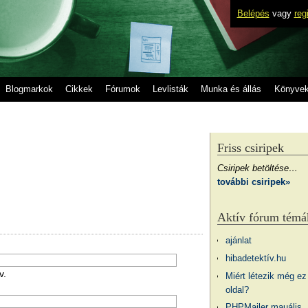
Belépés
vagy
reg
Blogmarkok
Cikkek
Fórumok
Levlisták
Munka és állás
Könyve
Friss csiripek
Csiripek betöltése…
további csiripek»
Aktív fórum témá
ajánlat
hibadetektív.hu
v.
Miért létezik még ez
oldal?
PHPMailer mauális