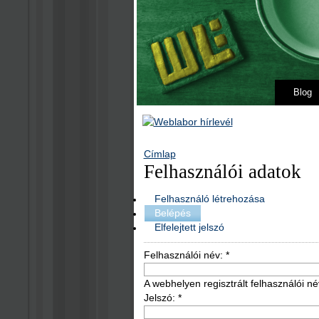
Blog
Címlap
Felhasználói adatok
Felhasználó létrehozása
Belépés
Elfelejtett jelszó
Felhasználói név:
*
A webhelyen regisztrált felhasználói né
Jelszó:
*