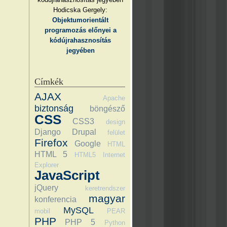
Hodicska Gergely:
Objektumorientált
programozás előnyei a
kódújrahasznosítás
jegyében
Címkék
AJAX
Apache
biztonság
böngésző
CSS
CSS3
design
Django
Drupal
felület
Firefox
Google
HTML
HTML 5
HTML5
Internet
Explorer
JavaScript
jQuery
keretrendszer
magyar
konferencia
MySQL
mobil
PEAR
PHP
PHP 5
Python