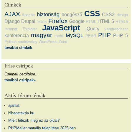
Címkék
CSS
AJAX
biztonság
böngésző
CSS3
Apache
design
Firefox
Django
Drupal
Google
HTML 5
felület
HTML
HTML5
JavaScript
jQuery
Internet Explorer
keretrendszer
magyar
PHP
MySQL
konferencia
PHP 5
mobil
PEAR
Python
rendezvény
WordPress
Zend
további címkék
Friss csiripek
Csiripek betöltése…
további csiripek»
Aktív fórum témák
ajánlat
hibadetektív.hu
Miért létezik még ez az oldal?
PHPMailer mauális telepítése 2025-ben