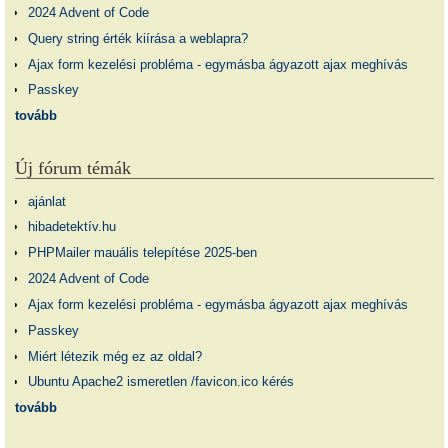
2024 Advent of Code
Query string érték kiírása a weblapra?
Ajax form kezelési probléma - egymásba ágyazott ajax meghívás
Passkey
tovább
Új fórum témák
ajánlat
hibadetektív.hu
PHPMailer mauális telepítése 2025-ben
2024 Advent of Code
Ajax form kezelési probléma - egymásba ágyazott ajax meghívás
Passkey
Miért létezik még ez az oldal?
Ubuntu Apache2 ismeretlen /favicon.ico kérés
tovább