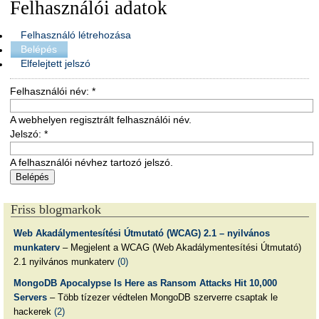
Felhasználói adatok
Felhasználó létrehozása
Belépés
Elfelejtett jelszó
Felhasználói név:
*
A webhelyen regisztrált felhasználói név.
Jelszó:
*
A felhasználói névhez tartozó jelszó.
Friss blogmarkok
Web Akadálymentesítési Útmutató (WCAG) 2.1 – nyilvános
munkaterv
– Megjelent a WCAG (Web Akadálymentesítési Útmutató)
2.1 nyilvános munkaterv
(0)
MongoDB Apocalypse Is Here as Ransom Attacks Hit 10,000
Servers
– Több tízezer védtelen MongoDB szerverre csaptak le
hackerek
(2)