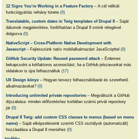
12 Signs You’re Working in a Feature Factory
– A cél nélküli
funkciógyártás néhány tünete
(0)
Translatable, custom dates in Twig templates of Drupal 8
– Saját
dátumok megjelenítése, fordíthatóan a Drupal 8 smink rétegével
dolgozva
(0)
NativeScript – Cross-Platform Native Development with
Javascript
– Fejlesszünk natív mobilalkalmazást JavaScripttel
(0)
GitHub Security Update: Reused password attack
– Érdemes
bekapcsolni a kétfaktoros azonosítást, ha a GitHub jelszavunkat más
oldalakon is újra felhasználtuk
(17)
UX Design könyv
– Hogyan tervezz felhasználóbarát és szerethető
alkalmazásokat?
(0)
Introducing unlimited private repositories
– Megváltozik a GitHub
díjszabása: minden előfizetéshez korlátlan számú privát repository
jár
(0)
Drupal 8 Twig: add custom CSS classes to menus (based on menu
name)
– Saját elképzeléseink szerinti CSS osztályok (automatizált)
hozzáadása a Drupal 8 menüihez
(0)
tovább»