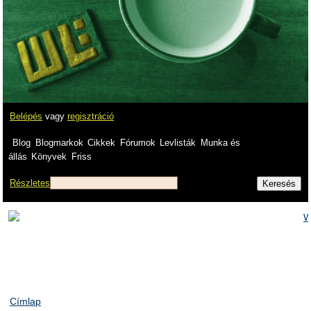
Belépés
vagy
regisztráció
Blog
Blogmarkok
Cikkek
Fórumok
Levlisták
Munka és
állás
Könyvek
Friss
Részletes
Címlap