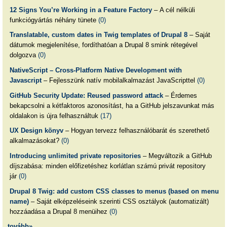
12 Signs You’re Working in a Feature Factory
– A cél nélküli
funkciógyártás néhány tünete
(0)
Translatable, custom dates in Twig templates of Drupal 8
– Saját
dátumok megjelenítése, fordíthatóan a Drupal 8 smink rétegével
dolgozva
(0)
NativeScript – Cross-Platform Native Development with
Javascript
– Fejlesszünk natív mobilalkalmazást JavaScripttel
(0)
GitHub Security Update: Reused password attack
– Érdemes
bekapcsolni a kétfaktoros azonosítást, ha a GitHub jelszavunkat más
oldalakon is újra felhasználtuk
(17)
UX Design könyv
– Hogyan tervezz felhasználóbarát és szerethető
alkalmazásokat?
(0)
Introducing unlimited private repositories
– Megváltozik a GitHub
díjszabása: minden előfizetéshez korlátlan számú privát repository
jár
(0)
Drupal 8 Twig: add custom CSS classes to menus (based on menu
name)
– Saját elképzeléseink szerinti CSS osztályok (automatizált)
hozzáadása a Drupal 8 menüihez
(0)
tovább»