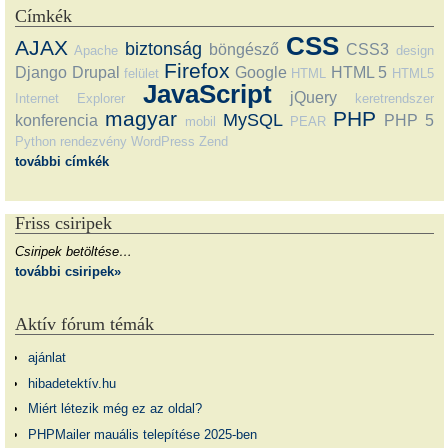
Címkék
CSS
AJAX
biztonság
böngésző
CSS3
Apache
design
Firefox
Django
Drupal
Google
HTML 5
felület
HTML
HTML5
JavaScript
jQuery
Internet Explorer
keretrendszer
magyar
PHP
MySQL
konferencia
PHP 5
mobil
PEAR
Python
rendezvény
WordPress
Zend
további címkék
Friss csiripek
Csiripek betöltése…
további csiripek»
Aktív fórum témák
ajánlat
hibadetektív.hu
Miért létezik még ez az oldal?
PHPMailer mauális telepítése 2025-ben