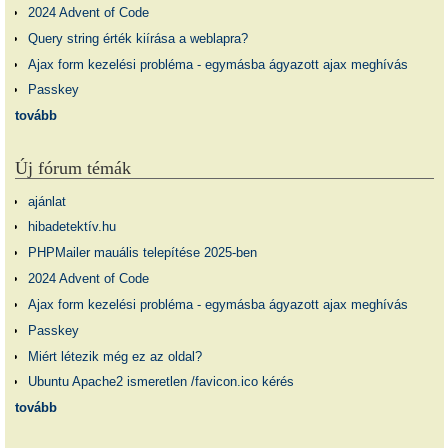
2024 Advent of Code
Query string érték kiírása a weblapra?
Ajax form kezelési probléma - egymásba ágyazott ajax meghívás
Passkey
tovább
Új fórum témák
ajánlat
hibadetektív.hu
PHPMailer mauális telepítése 2025-ben
2024 Advent of Code
Ajax form kezelési probléma - egymásba ágyazott ajax meghívás
Passkey
Miért létezik még ez az oldal?
Ubuntu Apache2 ismeretlen /favicon.ico kérés
tovább