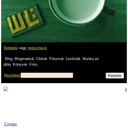
Belépés
vagy
regisztráció
Blog
Blogmarkok
Cikkek
Fórumok
Levlisták
Munka és
állás
Könyvek
Friss
Részletes
Címlap