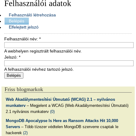
Felhasználói adatok
Felhasználó létrehozása
Belépés
Elfelejtett jelszó
Felhasználói név:
*
A webhelyen regisztrált felhasználói név.
Jelszó:
*
A felhasználói névhez tartozó jelszó.
Friss blogmarkok
Web Akadálymentesítési Útmutató (WCAG) 2.1 – nyilvános
munkaterv
– Megjelent a WCAG (Web Akadálymentesítési Útmutató)
2.1 nyilvános munkaterv
(0)
MongoDB Apocalypse Is Here as Ransom Attacks Hit 10,000
Servers
– Több tízezer védtelen MongoDB szerverre csaptak le
hackerek
(2)