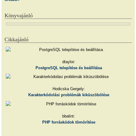
Könyvajánló
Cikkajánló
dtaylor:
PostgreSQL telepítése és beállítása
Hodicska Gergely:
Karakterkódolási problémák kiküszöbölése
bbalint:
PHP forráskódok tömörítése