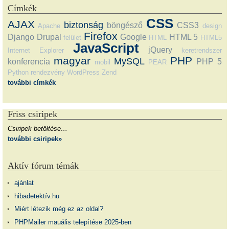
Címkék
CSS
AJAX
biztonság
böngésző
CSS3
Apache
design
Firefox
Django
Drupal
Google
HTML 5
felület
HTML
HTML5
JavaScript
jQuery
Internet Explorer
keretrendszer
magyar
PHP
MySQL
konferencia
PHP 5
mobil
PEAR
Python
rendezvény
WordPress
Zend
további címkék
Friss csiripek
Csiripek betöltése…
további csiripek»
Aktív fórum témák
ajánlat
hibadetektív.hu
Miért létezik még ez az oldal?
PHPMailer mauális telepítése 2025-ben