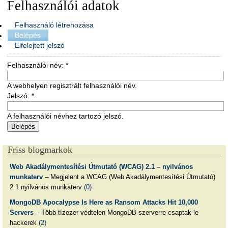
Felhasználói adatok
Felhasználó létrehozása
Belépés
Elfelejtett jelszó
Felhasználói név:
*
A webhelyen regisztrált felhasználói név.
Jelszó:
*
A felhasználói névhez tartozó jelszó.
Friss blogmarkok
Web Akadálymentesítési Útmutató (WCAG) 2.1 – nyilvános
munkaterv
– Megjelent a WCAG (Web Akadálymentesítési Útmutató)
2.1 nyilvános munkaterv
(0)
MongoDB Apocalypse Is Here as Ransom Attacks Hit 10,000
Servers
– Több tízezer védtelen MongoDB szerverre csaptak le
hackerek
(2)