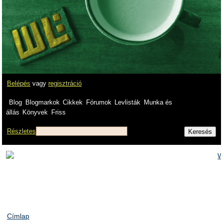
Belépés
vagy
regisztráció
Blog
Blogmarkok
Cikkek
Fórumok
Levlisták
Munka és
állás
Könyvek
Friss
Részletes
Címlap