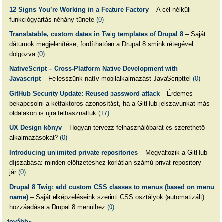
12 Signs You’re Working in a Feature Factory
– A cél nélküli
funkciógyártás néhány tünete
(0)
Translatable, custom dates in Twig templates of Drupal 8
– Saját
dátumok megjelenítése, fordíthatóan a Drupal 8 smink rétegével
dolgozva
(0)
NativeScript – Cross-Platform Native Development with
Javascript
– Fejlesszünk natív mobilalkalmazást JavaScripttel
(0)
GitHub Security Update: Reused password attack
– Érdemes
bekapcsolni a kétfaktoros azonosítást, ha a GitHub jelszavunkat más
oldalakon is újra felhasználtuk
(17)
UX Design könyv
– Hogyan tervezz felhasználóbarát és szerethető
alkalmazásokat?
(0)
Introducing unlimited private repositories
– Megváltozik a GitHub
díjszabása: minden előfizetéshez korlátlan számú privát repository
jár
(0)
Drupal 8 Twig: add custom CSS classes to menus (based on menu
name)
– Saját elképzeléseink szerinti CSS osztályok (automatizált)
hozzáadása a Drupal 8 menüihez
(0)
tovább»