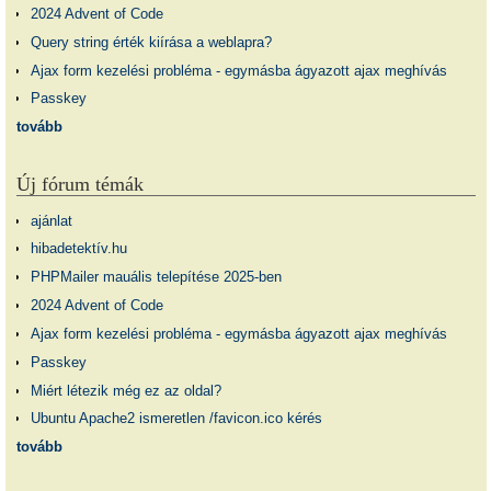
2024 Advent of Code
Query string érték kiírása a weblapra?
Ajax form kezelési probléma - egymásba ágyazott ajax meghívás
Passkey
tovább
Új fórum témák
ajánlat
hibadetektív.hu
PHPMailer mauális telepítése 2025-ben
2024 Advent of Code
Ajax form kezelési probléma - egymásba ágyazott ajax meghívás
Passkey
Miért létezik még ez az oldal?
Ubuntu Apache2 ismeretlen /favicon.ico kérés
tovább