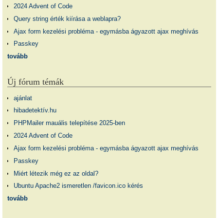
2024 Advent of Code
Query string érték kiírása a weblapra?
Ajax form kezelési probléma - egymásba ágyazott ajax meghívás
Passkey
tovább
Új fórum témák
ajánlat
hibadetektív.hu
PHPMailer mauális telepítése 2025-ben
2024 Advent of Code
Ajax form kezelési probléma - egymásba ágyazott ajax meghívás
Passkey
Miért létezik még ez az oldal?
Ubuntu Apache2 ismeretlen /favicon.ico kérés
tovább