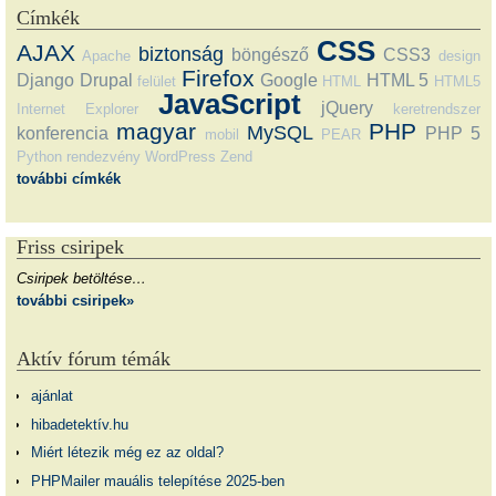
Címkék
CSS
AJAX
biztonság
böngésző
CSS3
Apache
design
Firefox
Django
Drupal
Google
HTML 5
felület
HTML
HTML5
JavaScript
jQuery
Internet Explorer
keretrendszer
magyar
PHP
MySQL
konferencia
PHP 5
mobil
PEAR
Python
rendezvény
WordPress
Zend
további címkék
Friss csiripek
Csiripek betöltése…
további csiripek»
Aktív fórum témák
ajánlat
hibadetektív.hu
Miért létezik még ez az oldal?
PHPMailer mauális telepítése 2025-ben