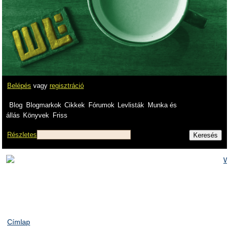
Belépés
vagy
regisztráció
Blog
Blogmarkok
Cikkek
Fórumok
Levlisták
Munka és
állás
Könyvek
Friss
Részletes
Címlap