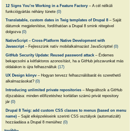
12 Signs You’re Working in a Feature Factory
– A cél nélküli
funkciógyártás néhány tünete
(0)
Translatable, custom dates in Twig templates of Drupal 8
– Saját
dátumok megjelenítése, fordíthatóan a Drupal 8 smink rétegével
dolgozva
(0)
NativeScript – Cross-Platform Native Development with
Javascript
– Fejlesszünk natív mobilalkalmazást JavaScripttel
(0)
GitHub Security Update: Reused password attack
– Érdemes
bekapcsolni a kétfaktoros azonosítást, ha a GitHub jelszavunkat más
oldalakon is újra felhasználtuk
(17)
UX Design könyv
– Hogyan tervezz felhasználóbarát és szerethető
alkalmazásokat?
(0)
Introducing unlimited private repositories
– Megváltozik a GitHub
díjszabása: minden előfizetéshez korlátlan számú privát repository
jár
(0)
Drupal 8 Twig: add custom CSS classes to menus (based on menu
name)
– Saját elképzeléseink szerinti CSS osztályok (automatizált)
hozzáadása a Drupal 8 menüihez
(0)
tovább»