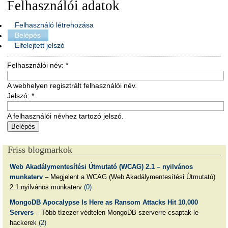
Felhasználói adatok
Felhasználó létrehozása
Belépés
Elfelejtett jelszó
Felhasználói név:
*
A webhelyen regisztrált felhasználói név.
Jelszó:
*
A felhasználói névhez tartozó jelszó.
Friss blogmarkok
Web Akadálymentesítési Útmutató (WCAG) 2.1 – nyilvános
munkaterv
– Megjelent a WCAG (Web Akadálymentesítési Útmutató)
2.1 nyilvános munkaterv
(0)
MongoDB Apocalypse Is Here as Ransom Attacks Hit 10,000
Servers
– Több tízezer védtelen MongoDB szerverre csaptak le
hackerek
(2)