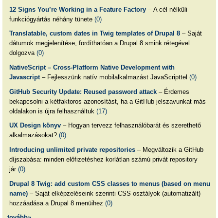
12 Signs You’re Working in a Feature Factory
– A cél nélküli
funkciógyártás néhány tünete
(0)
Translatable, custom dates in Twig templates of Drupal 8
– Saját
dátumok megjelenítése, fordíthatóan a Drupal 8 smink rétegével
dolgozva
(0)
NativeScript – Cross-Platform Native Development with
Javascript
– Fejlesszünk natív mobilalkalmazást JavaScripttel
(0)
GitHub Security Update: Reused password attack
– Érdemes
bekapcsolni a kétfaktoros azonosítást, ha a GitHub jelszavunkat más
oldalakon is újra felhasználtuk
(17)
UX Design könyv
– Hogyan tervezz felhasználóbarát és szerethető
alkalmazásokat?
(0)
Introducing unlimited private repositories
– Megváltozik a GitHub
díjszabása: minden előfizetéshez korlátlan számú privát repository
jár
(0)
Drupal 8 Twig: add custom CSS classes to menus (based on menu
name)
– Saját elképzeléseink szerinti CSS osztályok (automatizált)
hozzáadása a Drupal 8 menüihez
(0)
tovább»