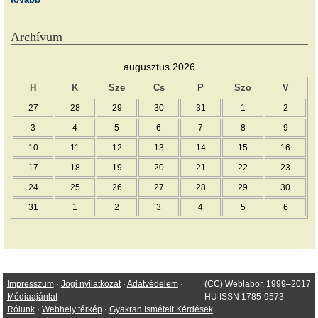
Archívum
augusztus 2026
H
K
Sze
Cs
P
Szo
V
27
28
29
30
31
1
2
3
4
5
6
7
8
9
10
11
12
13
14
15
16
17
18
19
20
21
22
23
24
25
26
27
28
29
30
31
1
2
3
4
5
6
Impresszum
·
Jogi nyilatkozat
·
Adatvédelem
·
(CC) Weblabor, 1999–2017
Médiaajánlat
HU ISSN 1785-9573
Rólunk
·
Webhely térkép
·
Gyakran Ismételt Kérdések