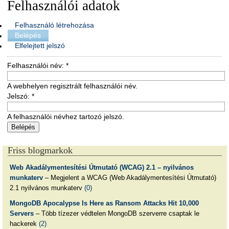
Felhasználói adatok
Felhasználó létrehozása
Belépés
Elfelejtett jelszó
Felhasználói név:
*
A webhelyen regisztrált felhasználói név.
Jelszó:
*
A felhasználói névhez tartozó jelszó.
Friss blogmarkok
Web Akadálymentesítési Útmutató (WCAG) 2.1 – nyilvános
munkaterv
– Megjelent a WCAG (Web Akadálymentesítési Útmutató)
2.1 nyilvános munkaterv
(0)
MongoDB Apocalypse Is Here as Ransom Attacks Hit 10,000
Servers
– Több tízezer védtelen MongoDB szerverre csaptak le
hackerek
(2)