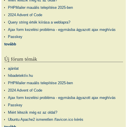
Miért létezik még ez az oldal?
PHPMailer mauális telepítése 2025-ben
2024 Advent of Code
Query string érték kiírása a weblapra?
Ajax form kezelési probléma - egymásba ágyazott ajax meghívás
Passkey
tovább
Új fórum témák
ajánlat
hibadetektív.hu
PHPMailer mauális telepítése 2025-ben
2024 Advent of Code
Ajax form kezelési probléma - egymásba ágyazott ajax meghívás
Passkey
Miért létezik még ez az oldal?
Ubuntu Apache2 ismeretlen /favicon.ico kérés
tovább