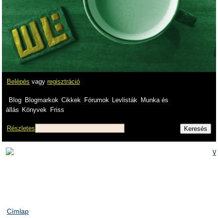
Belépés
vagy
regisztráció
Blog
Blogmarkok
Cikkek
Fórumok
Levlisták
Munka és
állás
Könyvek
Friss
Részletes
Címlap