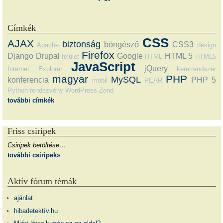
Címkék
CSS
AJAX
biztonság
böngésző
CSS3
Apache
design
Firefox
Django
Drupal
Google
HTML 5
felület
HTML
HTML5
JavaScript
jQuery
Internet Explorer
keretrendszer
magyar
PHP
MySQL
konferencia
PHP 5
mobil
PEAR
Python
rendezvény
WordPress
Zend
további címkék
Friss csiripek
Csiripek betöltése…
további csiripek»
Aktív fórum témák
ajánlat
hibadetektív.hu