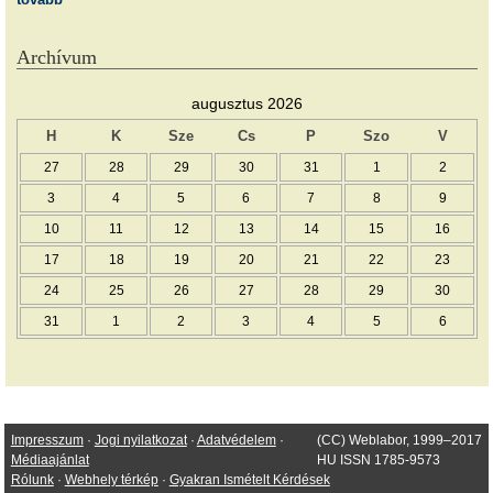
Archívum
augusztus 2026
H
K
Sze
Cs
P
Szo
V
27
28
29
30
31
1
2
3
4
5
6
7
8
9
10
11
12
13
14
15
16
17
18
19
20
21
22
23
24
25
26
27
28
29
30
31
1
2
3
4
5
6
Impresszum
·
Jogi nyilatkozat
·
Adatvédelem
·
(CC) Weblabor, 1999–2017
Médiaajánlat
HU ISSN 1785-9573
Rólunk
·
Webhely térkép
·
Gyakran Ismételt Kérdések