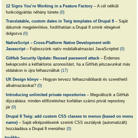
12 Signs You’re Working in a Feature Factory
– A cél nélküli
funkciógyártás néhány tünete
(0)
Translatable, custom dates in Twig templates of Drupal 8
– Saját
dátumok megjelenítése, fordíthatóan a Drupal 8 smink rétegével
dolgozva
(0)
NativeScript – Cross-Platform Native Development with
Javascript
– Fejlesszünk natív mobilalkalmazást JavaScripttel
(0)
GitHub Security Update: Reused password attack
– Érdemes
bekapcsolni a kétfaktoros azonosítást, ha a GitHub jelszavunkat más
oldalakon is újra felhasználtuk
(17)
UX Design könyv
– Hogyan tervezz felhasználóbarát és szerethető
alkalmazásokat?
(0)
Introducing unlimited private repositories
– Megváltozik a GitHub
díjszabása: minden előfizetéshez korlátlan számú privát repository
jár
(0)
Drupal 8 Twig: add custom CSS classes to menus (based on menu
name)
– Saját elképzeléseink szerinti CSS osztályok (automatizált)
hozzáadása a Drupal 8 menüihez
(0)
tovább»