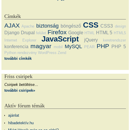
Címkék
CSS
AJAX
biztonság
böngésző
CSS3
Apache
design
Firefox
Django
Drupal
Google
HTML 5
felület
HTML
HTML5
JavaScript
jQuery
Internet Explorer
keretrendszer
magyar
PHP
MySQL
konferencia
PHP 5
mobil
PEAR
Python
rendezvény
WordPress
Zend
további címkék
Friss csiripek
Csiripek betöltése…
további csiripek»
Aktív fórum témák
ajánlat
hibadetektív.hu