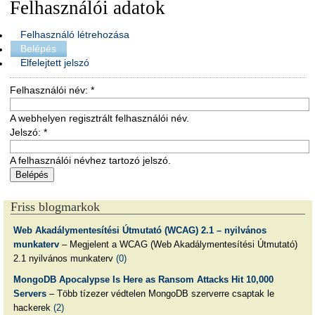
Felhasználói adatok
Felhasználó létrehozása
Belépés
Elfelejtett jelszó
Felhasználói név:
*
A webhelyen regisztrált felhasználói név.
Jelszó:
*
A felhasználói névhez tartozó jelszó.
Friss blogmarkok
Web Akadálymentesítési Útmutató (WCAG) 2.1 – nyilvános
munkaterv
– Megjelent a WCAG (Web Akadálymentesítési Útmutató)
2.1 nyilvános munkaterv
(0)
MongoDB Apocalypse Is Here as Ransom Attacks Hit 10,000
Servers
– Több tízezer védtelen MongoDB szerverre csaptak le
hackerek
(2)