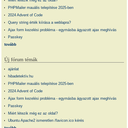
Miért létezik még ez az oldal?
PHPMailer mauális telepítése 2025-ben
2024 Advent of Code
Query string érték kiírása a weblapra?
Ajax form kezelési probléma - egymásba ágyazott ajax meghívás
Passkey
tovább
Új fórum témák
ajánlat
hibadetektív.hu
PHPMailer mauális telepítése 2025-ben
2024 Advent of Code
Ajax form kezelési probléma - egymásba ágyazott ajax meghívás
Passkey
Miért létezik még ez az oldal?
Ubuntu Apache2 ismeretlen /favicon.ico kérés
tovább