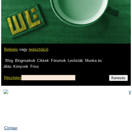
Belépés
vagy
regisztráció
Blog
Blogmarkok
Cikkek
Fórumok
Levlisták
Munka és
állás
Könyvek
Friss
Részletes
Címlap