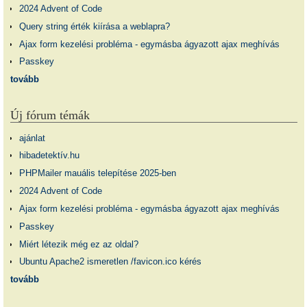
2024 Advent of Code
Query string érték kiírása a weblapra?
Ajax form kezelési probléma - egymásba ágyazott ajax meghívás
Passkey
tovább
Új fórum témák
ajánlat
hibadetektív.hu
PHPMailer mauális telepítése 2025-ben
2024 Advent of Code
Ajax form kezelési probléma - egymásba ágyazott ajax meghívás
Passkey
Miért létezik még ez az oldal?
Ubuntu Apache2 ismeretlen /favicon.ico kérés
tovább