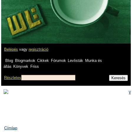
Belépés
vagy
regisztráció
Blog
Blogmarkok
Cikkek
Fórumok
Levlisták
Munka és
állás
Könyvek
Friss
Részletes
Címlap