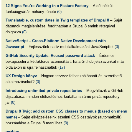
12 Signs You’re Working in a Feature Factory
– A cél nélküli
funkciógyártás néhány tünete
(0)
Translatable, custom dates in Twig templates of Drupal 8
– Saját
dátumok megjelenítése, fordíthatóan a Drupal 8 smink rétegével
dolgozva
(0)
NativeScript – Cross-Platform Native Development with
Javascript
– Fejlesszünk natív mobilalkalmazást JavaScripttel
(0)
GitHub Security Update: Reused password attack
– Érdemes
bekapcsolni a kétfaktoros azonosítást, ha a GitHub jelszavunkat más
oldalakon is újra felhasználtuk
(17)
UX Design könyv
– Hogyan tervezz felhasználóbarát és szerethető
alkalmazásokat?
(0)
Introducing unlimited private repositories
– Megváltozik a GitHub
díjszabása: minden előfizetéshez korlátlan számú privát repository
jár
(0)
Drupal 8 Twig: add custom CSS classes to menus (based on menu
name)
– Saját elképzeléseink szerinti CSS osztályok (automatizált)
hozzáadása a Drupal 8 menüihez
(0)
tovább»