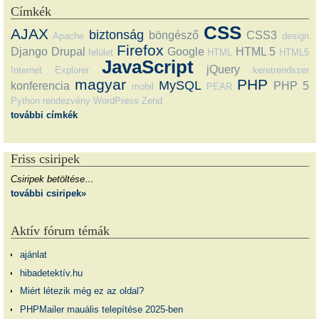
Címkék
CSS
AJAX
biztonság
böngésző
CSS3
Apache
design
Firefox
Django
Drupal
Google
HTML 5
felület
HTML
HTML5
JavaScript
jQuery
Internet Explorer
keretrendszer
magyar
PHP
MySQL
konferencia
PHP 5
mobil
PEAR
Python
rendezvény
WordPress
Zend
további címkék
Friss csiripek
Csiripek betöltése…
további csiripek»
Aktív fórum témák
ajánlat
hibadetektív.hu
Miért létezik még ez az oldal?
PHPMailer mauális telepítése 2025-ben