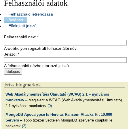
Felhasználói adatok
Felhasználó létrehozása
Belépés
Elfelejtett jelszó
Felhasználói név:
*
A webhelyen regisztrált felhasználói név.
Jelszó:
*
A felhasználói névhez tartozó jelszó.
Friss blogmarkok
Web Akadálymentesítési Útmutató (WCAG) 2.1 – nyilvános
munkaterv
– Megjelent a WCAG (Web Akadálymentesítési Útmutató)
2.1 nyilvános munkaterv
(0)
MongoDB Apocalypse Is Here as Ransom Attacks Hit 10,000
Servers
– Több tízezer védtelen MongoDB szerverre csaptak le
hackerek
(2)