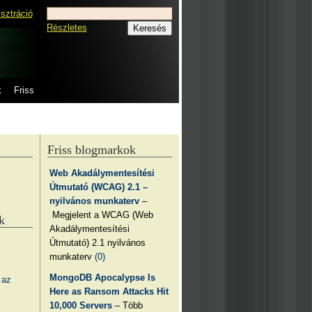
isztráció
Részletes
k
Friss
Friss blogmarkok
Web Akadálymentesítési
Útmutató (WCAG) 2.1 –
nyilvános munkaterv
–
Megjelent a WCAG (Web
k
Akadálymentesítési
Útmutató) 2.1 nyilvános
munkaterv
(0)
MongoDB Apocalypse Is
 az
Here as Ransom Attacks Hit
10,000 Servers
– Több