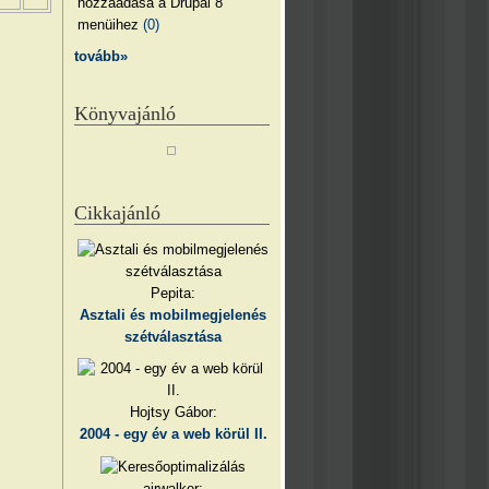
hozzáadása a Drupal 8
menüihez
(0)
tovább»
Könyvajánló
Cikkajánló
Pepita:
Asztali és mobilmegjelenés
szétválasztása
Hojtsy Gábor:
2004 - egy év a web körül II.
airwalker: