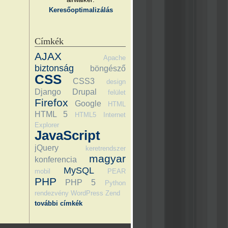
Keresőoptimalizálás
Címkék
AJAX
Apache
biztonság
böngésző
CSS
CSS3
design
Django
Drupal
felület
Firefox
Google
HTML
HTML 5
HTML5
Internet
Explorer
JavaScript
jQuery
keretrendszer
magyar
konferencia
MySQL
mobil
PEAR
PHP
PHP 5
Python
rendezvény
WordPress
Zend
további címkék