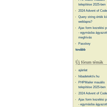
telepítése 2025-ben
2024 Advent of Cod
Query string érték ki
weblapra?
Ajax form kezelési 
- egymásba ágyazott
meghívás
Passkey
tovább
Új fórum témák
ajánlat
hibadetektív.hu
PHPMailer mauális
telepítése 2025-ben
2024 Advent of Cod
Ajax form kezelési 
- egymásba ágyazott