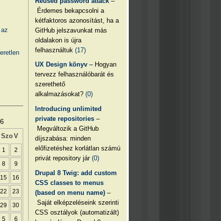
Reused password attack
–
Érdemes bekapcsolni a
kétfaktoros azonosítást, ha a
 az
GitHub jelszavunkat más
oldalakon is újra
felhasználtuk
(17)
eretlen
UX Design könyv
– Hogyan
tervezz felhasználóbarát és
szerethető
alkalmazásokat?
(0)
Introducing unlimited
private repositories
–
26
Megváltozik a GitHub
Szo
V
díjszabása: minden
előfizetéshez korlátlan számú
1
2
privát repository jár
(0)
8
9
Drupal 8 Twig: add custom
15
16
CSS classes to menus
22
23
(based on menu name)
–
Saját elképzeléseink szerinti
29
30
CSS osztályok (automatizált)
5
6