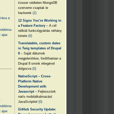
tízezer védtelen MongoDB
szerverre csaptak le
e
hackerek
(2)
írása a
12 Signs You’re Working in
a Feature Factory
– A cél
probléma
nélküli funkciógyártás néhány
 ajax
tünete
(0)
Translatable, custom dates
in Twig templates of Drupal
8
– Saját dátumok
megjelenítése, fordíthatóan a
Drupal 8 smink rétegével
dolgozva
(0)
NativeScript – Cross-
Platform Native
Development with
Javascript
– Fejlesszünk
natív mobilalkalmazást
e
JavaScripttel
(0)
probléma
GitHub Security Update:
 ajax