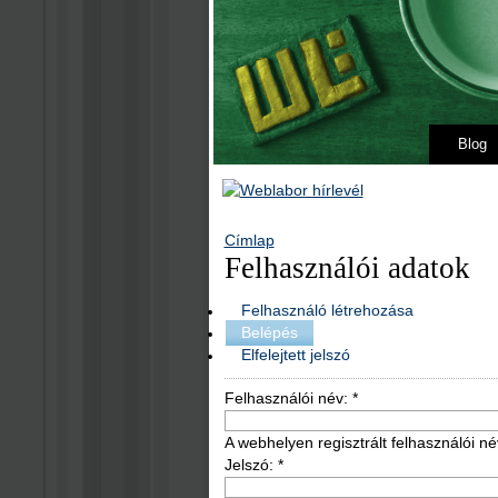
Blog
Címlap
Felhasználói adatok
Felhasználó létrehozása
Belépés
Elfelejtett jelszó
Felhasználói név:
*
A webhelyen regisztrált felhasználói né
Jelszó:
*