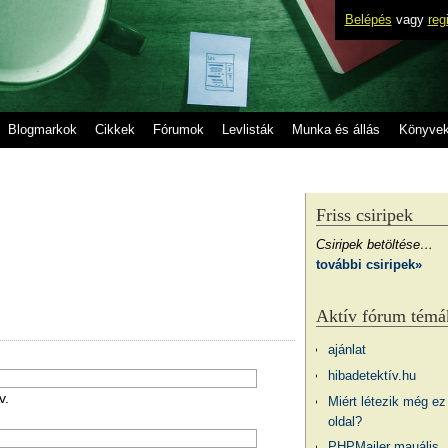
Belépés
vagy
reg
Blogmarkok
Cikkek
Fórumok
Levlisták
Munka és állás
Könyve
Friss csiripek
Csiripek betöltése…
további csiripek»
Aktív fórum témá
ajánlat
hibadetektív.hu
v.
Miért létezik még ez
oldal?
PHPMailer mauális