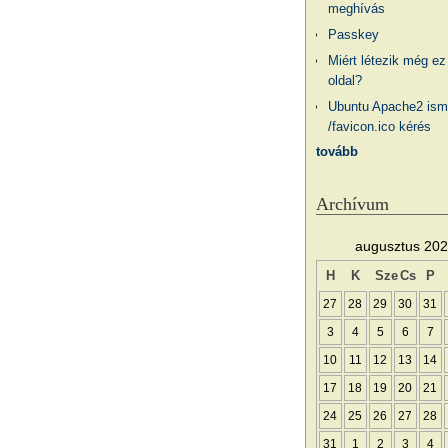
meghívás
Passkey
Miért létezik még ez
oldal?
Ubuntu Apache2 ism
/favicon.ico kérés
tovább
Archívum
augusztus 20
H
K
Sze
Cs
P
27
28
29
30
31
3
4
5
6
7
10
11
12
13
14
17
18
19
20
21
24
25
26
27
28
31
1
2
3
4