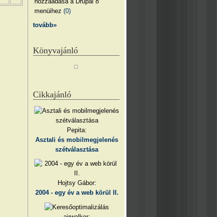
hozzáadása a Drupal 8
menüihez
(0)
tovább»
Könyvajánló
Cikkajánló
Pepita:
Asztali és mobilmegjelenés
szétválasztása
Hojtsy Gábor:
2004 - egy év a web körül II.
airwalker: