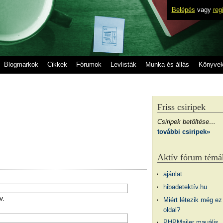
Belépés
vagy
reg
Blogmarkok
Cikkek
Fórumok
Levlisták
Munka és állás
Könyve
Friss csiripek
Csiripek betöltése…
további csiripek»
Aktív fórum témá
ajánlat
hibadetektív.hu
v.
Miért létezik még ez
oldal?
PHPMailer mauális