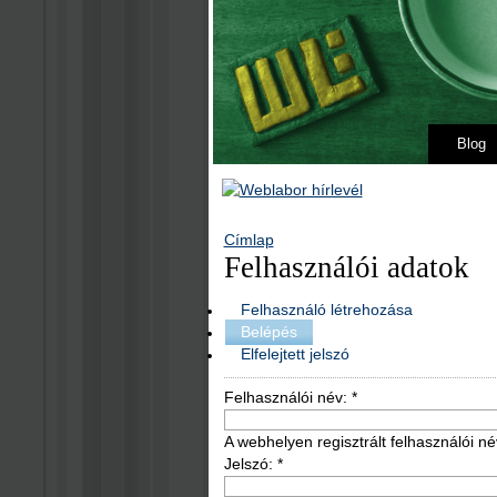
Blog
Címlap
Felhasználói adatok
Felhasználó létrehozása
Belépés
Elfelejtett jelszó
Felhasználói név:
*
A webhelyen regisztrált felhasználói né
Jelszó:
*