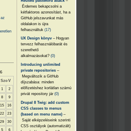
Reused password attack
–
Érdemes bekapcsolni a
kétfaktoros azonosítást, ha a
 az
GitHub jelszavunkat más
oldalakon is újra
felhasználtuk
(17)
eretlen
UX Design könyv
– Hogyan
tervezz felhasználóbarát és
szerethető
alkalmazásokat?
(0)
Introducing unlimited
private repositories
–
26
Megváltozik a GitHub
Szo
V
díjszabása: minden
előfizetéshez korlátlan számú
1
2
privát repository jár
(0)
8
9
Drupal 8 Twig: add custom
15
16
CSS classes to menus
22
23
(based on menu name)
–
Saját elképzeléseink szerinti
29
30
CSS osztályok (automatizált)
5
6