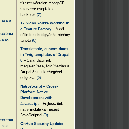
tízezer védtelen MongoDB
szerverre csaptak le
e
hackerek
(2)
írása a
12 Signs You’re Working in
a Feature Factory
– A cél
probléma
nélküli funkciógyártás néhány
 ajax
tünete
(0)
Translatable, custom dates
in Twig templates of Drupal
8
– Saját dátumok
megjelenítése, fordíthatóan a
Drupal 8 smink rétegével
dolgozva
(0)
NativeScript – Cross-
Platform Native
Development with
Javascript
– Fejlesszünk
natív mobilalkalmazást
e
JavaScripttel
(0)
probléma
GitHub Security Update:
 ajax