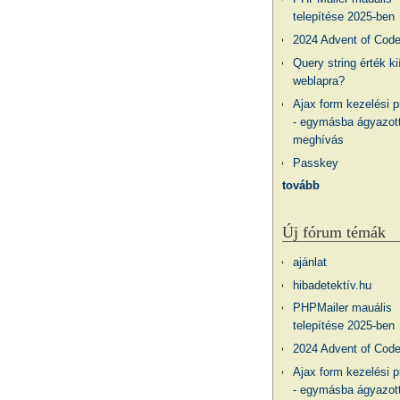
telepítése 2025-ben
2024 Advent of Cod
Query string érték ki
weblapra?
Ajax form kezelési 
- egymásba ágyazott
meghívás
Passkey
tovább
Új fórum témák
ajánlat
hibadetektív.hu
PHPMailer mauális
telepítése 2025-ben
2024 Advent of Cod
Ajax form kezelési 
- egymásba ágyazott