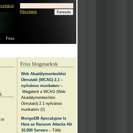
isztráció
Részletes
k
Friss
Friss blogmarkok
Web Akadálymentesítési
Útmutató (WCAG) 2.1 –
nyilvános munkaterv
–
Megjelent a WCAG (Web
k
Akadálymentesítési
Útmutató) 2.1 nyilvános
munkaterv
(0)
MongoDB Apocalypse Is
 az
Here as Ransom Attacks Hit
10,000 Servers
– Több