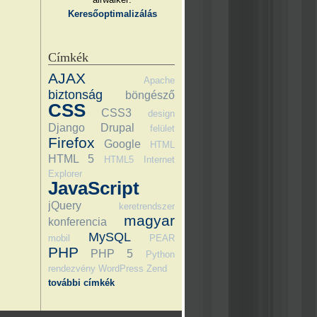
Keresőoptimalizálás
Címkék
AJAX
Apache
biztonság
böngésző
CSS
CSS3
design
Django
Drupal
felület
Firefox
Google
HTML
HTML 5
HTML5
Internet
Explorer
JavaScript
jQuery
keretrendszer
magyar
konferencia
MySQL
mobil
PEAR
PHP
PHP 5
Python
rendezvény
WordPress
Zend
további címkék