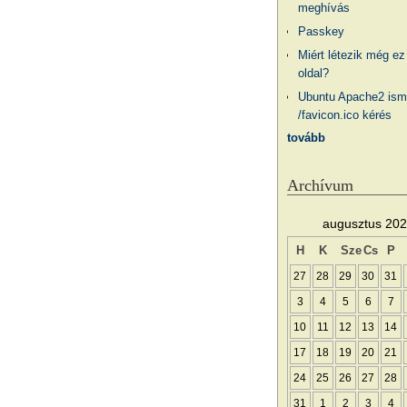
meghívás
Passkey
Miért létezik még ez
oldal?
Ubuntu Apache2 ism
/favicon.ico kérés
tovább
Archívum
augusztus 20
H
K
Sze
Cs
P
27
28
29
30
31
3
4
5
6
7
10
11
12
13
14
17
18
19
20
21
24
25
26
27
28
31
1
2
3
4