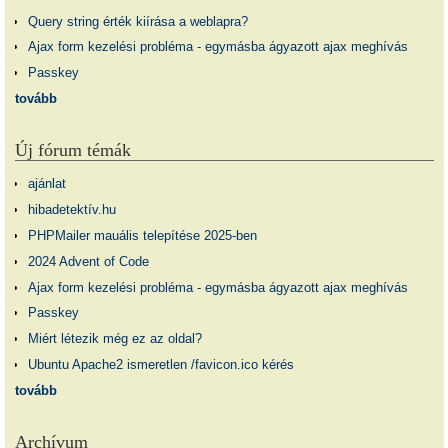
Query string érték kiírása a weblapra?
Ajax form kezelési probléma - egymásba ágyazott ajax meghívás
Passkey
tovább
Új fórum témák
ajánlat
hibadetektív.hu
PHPMailer mauális telepítése 2025-ben
2024 Advent of Code
Ajax form kezelési probléma - egymásba ágyazott ajax meghívás
Passkey
Miért létezik még ez az oldal?
Ubuntu Apache2 ismeretlen /favicon.ico kérés
tovább
Archívum