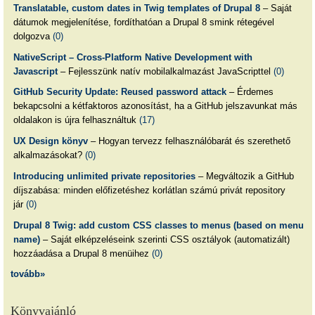
Translatable, custom dates in Twig templates of Drupal 8
– Saját
dátumok megjelenítése, fordíthatóan a Drupal 8 smink rétegével
dolgozva
(0)
NativeScript – Cross-Platform Native Development with
Javascript
– Fejlesszünk natív mobilalkalmazást JavaScripttel
(0)
GitHub Security Update: Reused password attack
– Érdemes
bekapcsolni a kétfaktoros azonosítást, ha a GitHub jelszavunkat más
oldalakon is újra felhasználtuk
(17)
UX Design könyv
– Hogyan tervezz felhasználóbarát és szerethető
alkalmazásokat?
(0)
Introducing unlimited private repositories
– Megváltozik a GitHub
díjszabása: minden előfizetéshez korlátlan számú privát repository
jár
(0)
Drupal 8 Twig: add custom CSS classes to menus (based on menu
name)
– Saját elképzeléseink szerinti CSS osztályok (automatizált)
hozzáadása a Drupal 8 menüihez
(0)
tovább»
Könyvajánló