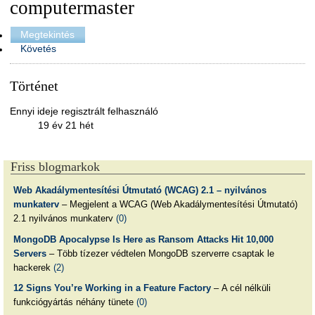
computermaster
Megtekintés
Követés
Történet
Ennyi ideje regisztrált felhasználó
19 év 21 hét
Friss blogmarkok
Web Akadálymentesítési Útmutató (WCAG) 2.1 – nyilvános
munkaterv
– Megjelent a WCAG (Web Akadálymentesítési Útmutató)
2.1 nyilvános munkaterv
(0)
MongoDB Apocalypse Is Here as Ransom Attacks Hit 10,000
Servers
– Több tízezer védtelen MongoDB szerverre csaptak le
hackerek
(2)
12 Signs You’re Working in a Feature Factory
– A cél nélküli
funkciógyártás néhány tünete
(0)