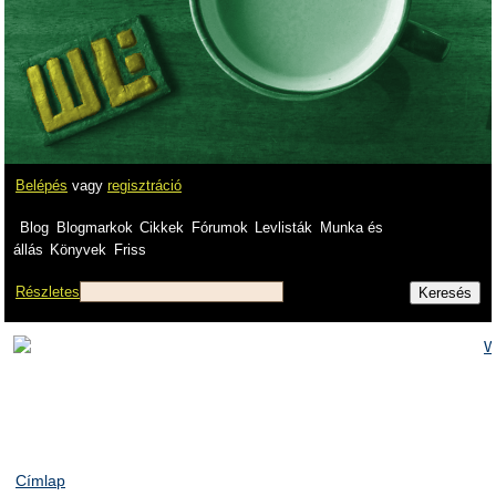
Belépés
vagy
regisztráció
Blog
Blogmarkok
Cikkek
Fórumok
Levlisták
Munka és
állás
Könyvek
Friss
Részletes
Címlap