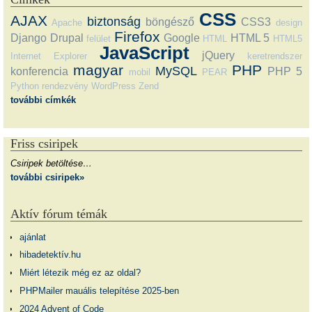
CSS
AJAX
biztonság
böngésző
CSS3
Apache
design
Firefox
Django
Drupal
Google
HTML 5
felület
HTML
HTML5
JavaScript
jQuery
Internet Explorer
keretrendszer
magyar
PHP
MySQL
konferencia
PHP 5
mobil
PEAR
Python
rendezvény
WordPress
Zend
további címkék
Friss csiripek
Csiripek betöltése…
további csiripek»
Aktív fórum témák
ajánlat
hibadetektív.hu
Miért létezik még ez az oldal?
PHPMailer mauális telepítése 2025-ben
2024 Advent of Code