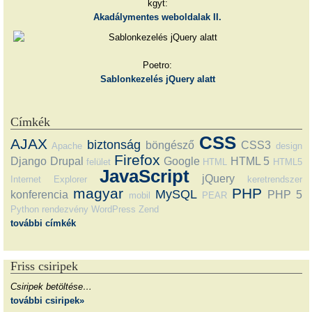
kgyt:
Akadálymentes weboldalak II.
Poetro:
Sablonkezelés jQuery alatt
Címkék
CSS
AJAX
biztonság
böngésző
CSS3
Apache
design
Firefox
Django
Drupal
Google
HTML 5
felület
HTML
HTML5
JavaScript
jQuery
Internet Explorer
keretrendszer
magyar
PHP
MySQL
konferencia
PHP 5
mobil
PEAR
Python
rendezvény
WordPress
Zend
további címkék
Friss csiripek
Csiripek betöltése…
további csiripek»