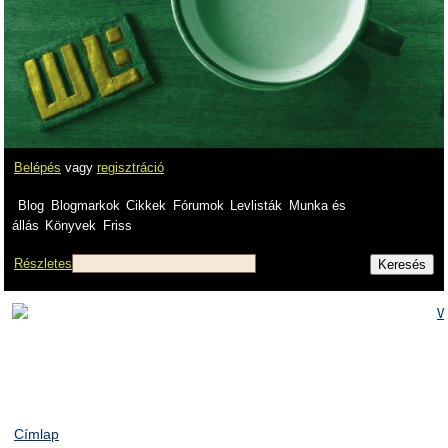
Belépés
vagy
regisztráció
Blog
Blogmarkok
Cikkek
Fórumok
Levlisták
Munka és
állás
Könyvek
Friss
Részletes
Címlap