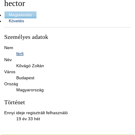
hector
Megtekintés
Követés
Személyes adatok
Nem
férfi
Név
Kővágó Zoltán
Város
Budapest
Ország
Magyarország
Történet
Ennyi ideje regisztrált felhasználó
19 év 33 hét