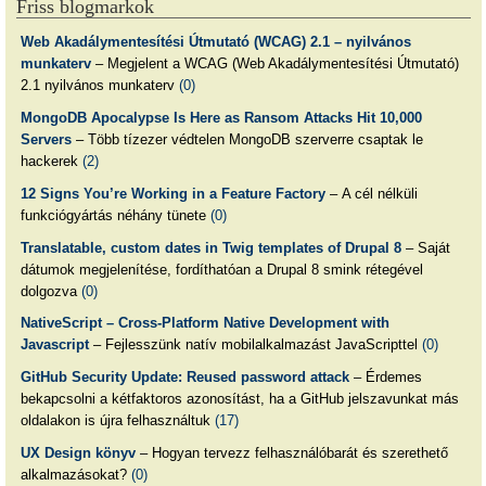
Friss blogmarkok
Web Akadálymentesítési Útmutató (WCAG) 2.1 – nyilvános
munkaterv
– Megjelent a WCAG (Web Akadálymentesítési Útmutató)
2.1 nyilvános munkaterv
(0)
MongoDB Apocalypse Is Here as Ransom Attacks Hit 10,000
Servers
– Több tízezer védtelen MongoDB szerverre csaptak le
hackerek
(2)
12 Signs You’re Working in a Feature Factory
– A cél nélküli
funkciógyártás néhány tünete
(0)
Translatable, custom dates in Twig templates of Drupal 8
– Saját
dátumok megjelenítése, fordíthatóan a Drupal 8 smink rétegével
dolgozva
(0)
NativeScript – Cross-Platform Native Development with
Javascript
– Fejlesszünk natív mobilalkalmazást JavaScripttel
(0)
GitHub Security Update: Reused password attack
– Érdemes
bekapcsolni a kétfaktoros azonosítást, ha a GitHub jelszavunkat más
oldalakon is újra felhasználtuk
(17)
UX Design könyv
– Hogyan tervezz felhasználóbarát és szerethető
alkalmazásokat?
(0)