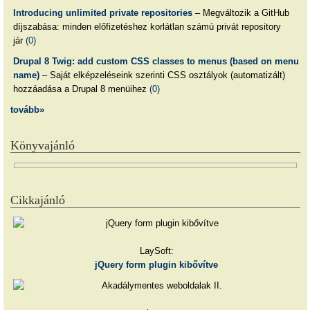
Introducing unlimited private repositories
– Megváltozik a GitHub
díjszabása: minden előfizetéshez korlátlan számú privát repository
jár
(0)
Drupal 8 Twig: add custom CSS classes to menus (based on menu
name)
– Saját elképzeléseink szerinti CSS osztályok (automatizált)
hozzáadása a Drupal 8 menüihez
(0)
tovább»
Könyvajánló
Cikkajánló
LaySoft:
jQuery form plugin kibővítve