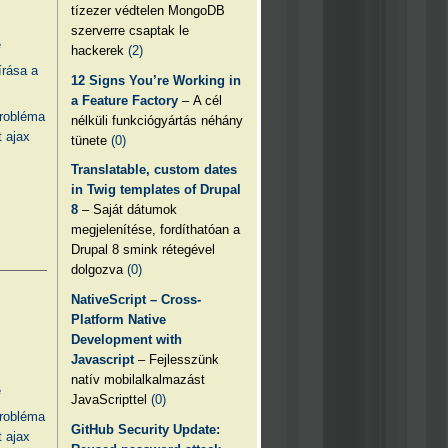
tízezer védtelen MongoDB
szerverre csaptak le
e
hackerek
(2)
írása a
12 Signs You’re Working in
a Feature Factory
– A cél
probléma
nélküli funkciógyártás néhány
 ajax
tünete
(0)
Translatable, custom dates
in Twig templates of Drupal
8
– Saját dátumok
megjelenítése, fordíthatóan a
Drupal 8 smink rétegével
dolgozva
(0)
NativeScript – Cross-
Platform Native
Development with
Javascript
– Fejlesszünk
natív mobilalkalmazást
e
JavaScripttel
(0)
probléma
GitHub Security Update:
 ajax