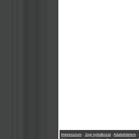
Impresszum
·
Jogi nyilatkozat
·
Adatvédelem