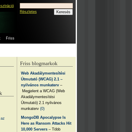
isztráció
Részletes
k
Friss
Friss blogmarkok
Web Akadálymentesítési
Útmutató (WCAG) 2.1 –
nyilvános munkaterv
–
Megjelent a WCAG (Web
k
Akadálymentesítési
Útmutató) 2.1 nyilvános
munkaterv
(0)
MongoDB Apocalypse Is
 az
Here as Ransom Attacks Hit
10,000 Servers
– Több