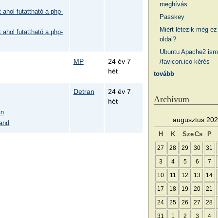
meghívás
 ahol futattható a php-
Passkey
Miért létezik még ez
 ahol futattható a php-
oldal?
Ubuntu Apache2 ism
MP
24 év 7
/favicon.ico kérés
hét
tovább
Detran
24 év 7
Archívum
hét
an
augusztus 20
tand
H
K
Sze
Cs
P
27
28
29
30
31
3
4
5
6
7
10
11
12
13
14
17
18
19
20
21
24
25
26
27
28
31
1
2
3
4