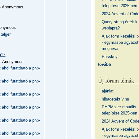
telepítése 2025-ben
 Anonymous
2024 Advent of Cod
Query string érték ki
onymous
weblapra?
–
talger
Ajax form kezelési 
- egymásba ágyazott
meghívás
a17
Passkey
– Anonymous
tovább
 ahol futattható a php-
Új fórum témák
 ahol futattható a php-
ajánlat
 ahol futattható a php-
hibadetektív.hu
PHPMailer mauális
 ahol futattható a php-
telepítése 2025-ben
 ahol futattható a php-
2024 Advent of Cod
Ajax form kezelési 
 ahol futattható a php-
- egymásba ágyazott