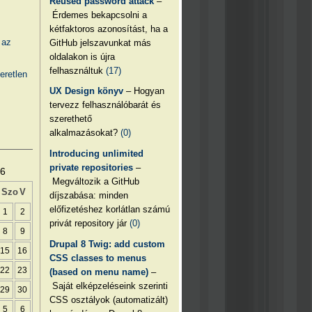
Reused password attack
–
Érdemes bekapcsolni a
kétfaktoros azonosítást, ha a
 az
GitHub jelszavunkat más
oldalakon is újra
felhasználtuk
(17)
eretlen
UX Design könyv
– Hogyan
tervezz felhasználóbarát és
szerethető
alkalmazásokat?
(0)
Introducing unlimited
private repositories
–
26
Megváltozik a GitHub
Szo
V
díjszabása: minden
előfizetéshez korlátlan számú
1
2
privát repository jár
(0)
8
9
Drupal 8 Twig: add custom
15
16
CSS classes to menus
22
23
(based on menu name)
–
Saját elképzeléseink szerinti
29
30
CSS osztályok (automatizált)
5
6