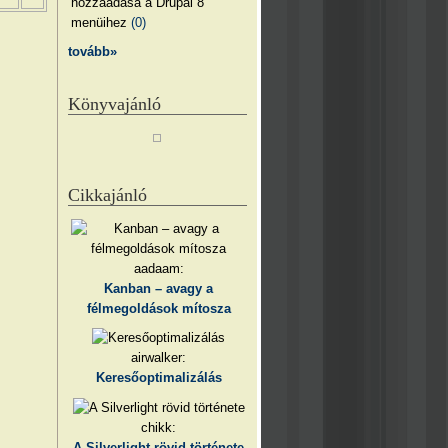
hozzáadása a Drupal 8
menüihez
(0)
tovább»
Könyvajánló
Cikkajánló
aadaam:
Kanban – avagy a
félmegoldások mítosza
airwalker:
Keresőoptimalizálás
chikk:
A Silverlight rövid története