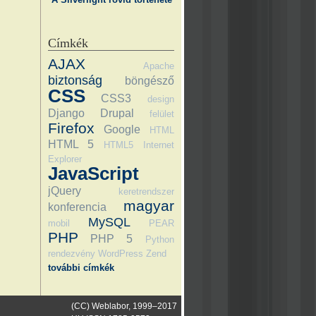
Címkék
AJAX
Apache
biztonság
böngésző
CSS
CSS3
design
Django
Drupal
felület
Firefox
Google
HTML
HTML 5
HTML5
Internet
Explorer
JavaScript
jQuery
keretrendszer
magyar
konferencia
MySQL
mobil
PEAR
PHP
PHP 5
Python
rendezvény
WordPress
Zend
további címkék
(CC) Weblabor, 1999–2017