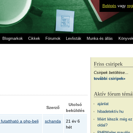
Belépés
vagy
reg
Blogmarkok
Cikkek
Fórumok
Levlisták
Munka és állás
Könyve
Friss csiripek
Csiripek betöltése…
további csiripek»
Aktív fórum témá
ajánlat
Utolsó
Szerző
beküldés
hibadetektív.hu
Miért létezik még ez
futattható a php-beli
schanda
21 év 6
oldal?
hét
PHPMailer mauális