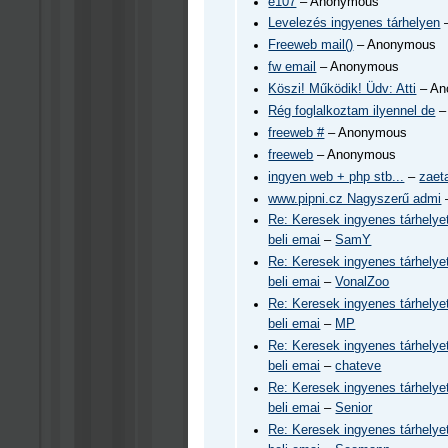
e107
– Anonymous
Levelezés ingyenes tárhelyen
–
Freeweb mail()
– Anonymous
fw email
– Anonymous
Köszi! Működik! Üdv: Atti
– An
Rég foglalkoztam ilyennel de
freeweb #
– Anonymous
freeweb
– Anonymous
ingyen web + php stb...
–
zaet
www.pipni.cz Nagyszerű admi
Re: Keresek ingyenes tárhelyet
beli emai
–
SamY
Re: Keresek ingyenes tárhelyet
beli emai
–
VonalZoo
Re: Keresek ingyenes tárhelyet
beli emai
–
MP
Re: Keresek ingyenes tárhelyet
beli emai
–
chateve
Re: Keresek ingyenes tárhelyet
beli emai
–
Senior
Re: Keresek ingyenes tárhelyet