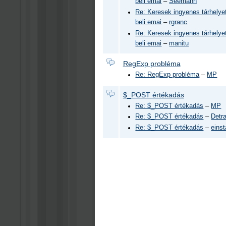
beli emai
–
Seemann
Re: Keresek ingyenes tárhelyet
beli emai
–
rgranc
Re: Keresek ingyenes tárhelyet
beli emai
–
manitu
RegExp probléma
Re: RegExp probléma
–
MP
$_POST értékadás
Re: $_POST értékadás
–
MP
Re: $_POST értékadás
–
Detr
Re: $_POST értékadás
–
eins