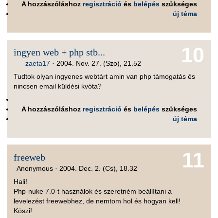
A hozzászóláshoz
regisztráció
és
belépés
szükséges
új téma
10
ingyen web + php stb...
zaeta17
·
2004. Nov. 27. (Szo), 21.52
Tudtok olyan ingyenes webtárt amin van php támogatás és
nincsen email küldési kvóta?
A hozzászóláshoz
regisztráció
és
belépés
szükséges
új téma
11
freeweb
Anonymous ·
2004. Dec. 2. (Cs), 18.32
Hali!
Php-nuke 7.0-t használok és szeretném beállítani a
levelezést freewebhez, de nemtom hol és hogyan kell!
Köszi!