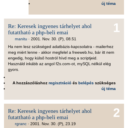
új téma
1
Re: Keresek ingyenes tárhelyet ahol
futattható a php-beli emai
manitu
·
2001. Nov. 30. (P), 08.51
Ha nem lesz szükséged adatbázis-kapcsolatra - mailerhez
meg miért lenne - akkor megfelel a freeweb.hu, bár itt nem
engedig, hogy külső hostról hívd meg a scriptjeid.
Használd inkább az angol f2s.com-ot, mySQL nélkül elég
gyors.
A hozzászóláshoz
regisztráció
és
belépés
szükséges
új téma
2
Re: Keresek ingyenes tárhelyet ahol
futattható a php-beli emai
rgranc
·
2001. Nov. 30. (P), 23.19