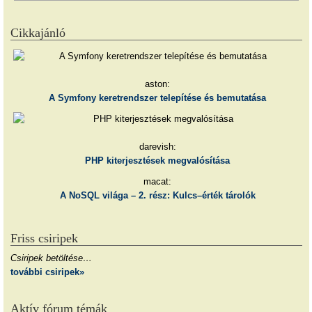
Cikkajánló
aston:
A Symfony keretrendszer telepítése és bemutatása
darevish:
PHP kiterjesztések megvalósítása
macat:
A NoSQL világa – 2. rész: Kulcs–érték tárolók
Friss csiripek
Csiripek betöltése…
további csiripek»
Aktív fórum témák