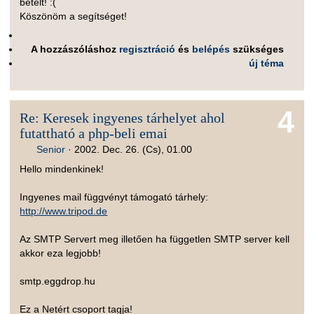
betelt! :(
Köszönöm a segítséget!
A hozzászóláshoz
regisztráció
és
belépés
szükséges
új téma
4
Re: Keresek ingyenes tárhelyet ahol
futattható a php-beli emai
Senior
·
2002. Dec. 26. (Cs), 01.00
Hello mindenkinek!
Ingyenes mail függvényt támogató tárhely:
http://www.tripod.de
Az SMTP Servert meg illetően ha független SMTP server kell
akkor eza legjobb!
smtp.eggdrop.hu
Ez a Netért csoport tagja!