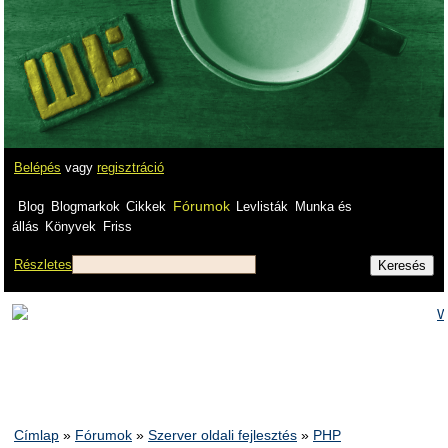
Belépés
vagy
regisztráció
Fórumok
Blog
Blogmarkok
Cikkek
Levlisták
Munka és
állás
Könyvek
Friss
Részletes
Címlap
»
Fórumok
»
Szerver oldali fejlesztés
»
PHP