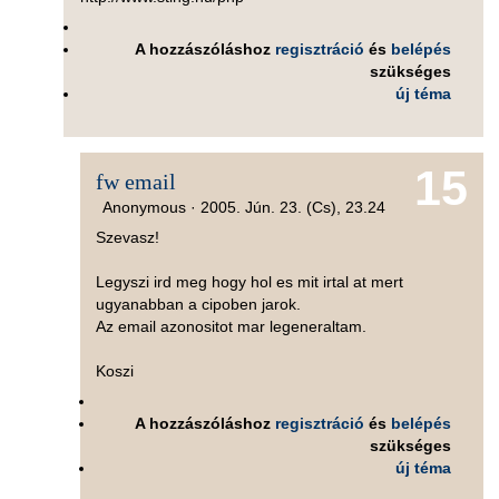
A hozzászóláshoz
regisztráció
és
belépés
szükséges
új téma
15
fw email
Anonymous ·
2005. Jún. 23. (Cs), 23.24
Szevasz!
Legyszi ird meg hogy hol es mit irtal at mert
ugyanabban a cipoben jarok.
Az email azonositot mar legeneraltam.
Koszi
A hozzászóláshoz
regisztráció
és
belépés
szükséges
új téma