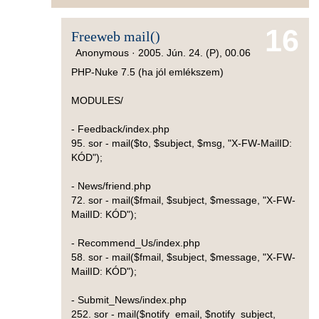
16
Freeweb mail()
Anonymous ·
2005. Jún. 24. (P), 00.06
PHP-Nuke 7.5 (ha jól emlékszem)
MODULES/
- Feedback/index.php
95. sor - mail($to, $subject, $msg, "X-FW-MailID:
KÓD");
- News/friend.php
72. sor - mail($fmail, $subject, $message, "X-FW-
MailID: KÓD");
- Recommend_Us/index.php
58. sor - mail($fmail, $subject, $message, "X-FW-
MailID: KÓD");
- Submit_News/index.php
252. sor - mail($notify_email, $notify_subject,