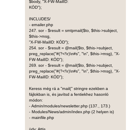
$body, "X-FW-MailID:
KÓD");
INCLUDES/
- emailer.php
247. sor - $result = smtpmail($to, $this->subject,
$this->msg,
"X-FW-MailID: KÓD");
254. sor - $result = @mail($to, $this->subject,
preg_replace("#(?<!\r)\n#s", "\n", $this->msg), "X-
FW-MailID: KÓD");
269. sor - $result = @mail($to, $this->subject,
preg_replace("#(?<!\r)\n#s", "\n", $this->msg), "X-
FW-MailID: KÓD");
Keress még rá a "mail(" stringre ezekben a
fájlokban is, és javítsd a fentiekhez hasonló
módon:
- Admin/modules/newsletter.php (137., 173.)
- Modules/News/admin/index.php (2 helyen is)
- mainfile.php
üdv: Attis