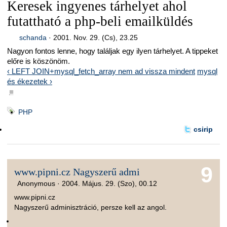
Keresek ingyenes tárhelyet ahol
futattható a php-beli emailküldés
schanda
·
2001. Nov. 29. (Cs), 23.25
Nagyon fontos lenne, hogy találjak egy ilyen tárhelyet. A tippeket
előre is köszönöm.
‹ LEFT JOIN+mysql_fetch_array nem ad vissza mindent
mysql
és ékezetek ›
■
PHP
csirip
9
www.pipni.cz Nagyszerű admi
Anonymous ·
2004. Május. 29. (Szo), 00.12
www.pipni.cz
Nagyszerű adminisztráció, persze kell az angol.