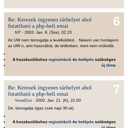
6
Re: Keresek ingyenes tárhelyet ahol
futattható a php-beli emai
MP
·
2003. Jan. 8. (Sze), 02.23
Az UW nem támogatja a levélküldést... Nekem van honlapom
az UW-n, ami használná, de letiltottam, mert nem működik.
A hozzászóláshoz
regisztráció
és
belépés
szükséges
új téma
7
Re: Keresek ingyenes tárhelyet ahol
futattható a php-beli emai
VonalZoo
·
2003. Jan. 21. (K), 22.50
De, támogatja (igaz csak napi 30-at)
A hozzászóláshoz
regisztráció
és
belépés
szükséges
új téma