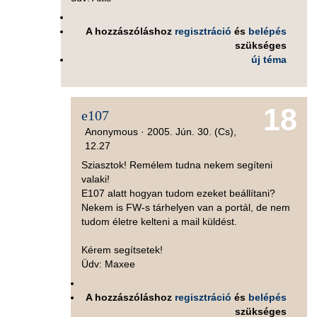
A hozzászóláshoz
regisztráció
és
belépés
szükséges
új téma
18
e107
Anonymous ·
2005. Jún. 30. (Cs),
12.27
Sziasztok! Remélem tudna nekem segíteni
valaki!
E107 alatt hogyan tudom ezeket beállítani?
Nekem is FW-s tárhelyen van a portál, de nem
tudom életre kelteni a mail küldést.
Kérem segítsetek!
Üdv: Maxee
A hozzászóláshoz
regisztráció
és
belépés
szükséges