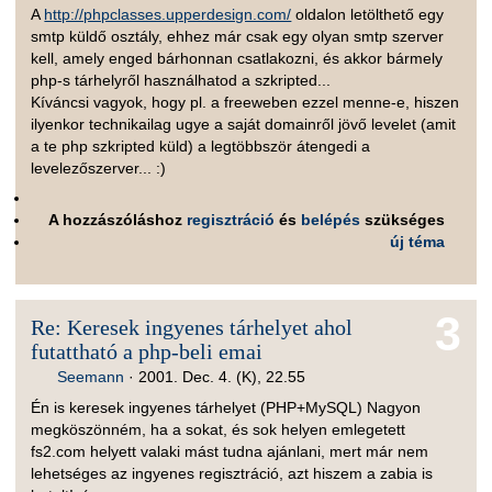
A
http://phpclasses.upperdesign.com/
oldalon letölthető egy
smtp küldő osztály, ehhez már csak egy olyan smtp szerver
kell, amely enged bárhonnan csatlakozni, és akkor bármely
php-s tárhelyről használhatod a szkripted...
Kíváncsi vagyok, hogy pl. a freeweben ezzel menne-e, hiszen
ilyenkor technikailag ugye a saját domainről jövő levelet (amit
a te php szkripted küld) a legtöbbször átengedi a
levelezőszerver... :)
A hozzászóláshoz
regisztráció
és
belépés
szükséges
új téma
3
Re: Keresek ingyenes tárhelyet ahol
futattható a php-beli emai
Seemann
·
2001. Dec. 4. (K), 22.55
Én is keresek ingyenes tárhelyet (PHP+MySQL) Nagyon
megköszönném, ha a sokat, és sok helyen emlegetett
fs2.com helyett valaki mást tudna ajánlani, mert már nem
lehetséges az ingyenes regisztráció, azt hiszem a zabia is