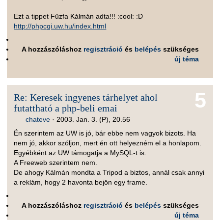
Ezt a tippet Fűzfa Kálmán adta!!! :cool: :D
http://phpcgi.uw.hu/index.html
A hozzászóláshoz
regisztráció
és
belépés
szükséges
új téma
5
Re: Keresek ingyenes tárhelyet ahol
futattható a php-beli emai
chateve
·
2003. Jan. 3. (P), 20.56
Én szerintem az UW is jó, bár ebbe nem vagyok bizots. Ha
nem jó, akkor szóljon, mert én ott helyezném el a honlapom.
Egyébként az UW támogatja a MySQL-t is.
A Freeweb szerintem nem.
De ahogy Kálmán mondta a Tripod a biztos, annál csak annyi
a reklám, hogy 2 havonta bejön egy frame.
A hozzászóláshoz
regisztráció
és
belépés
szükséges
új téma