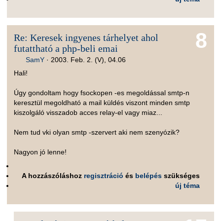
8
Re: Keresek ingyenes tárhelyet ahol
futattható a php-beli emai
SamY
·
2003. Feb. 2. (V), 04.06
Hali!
Úgy gondoltam hogy fsockopen -es megoldással smtp-n
keresztül megoldható a mail küldés viszont minden smtp
kiszolgáló visszadob acces relay-el vagy miaz...
Nem tud vki olyan smtp -szervert aki nem szenyózik?
Nagyon jó lenne!
A hozzászóláshoz
regisztráció
és
belépés
szükséges
új téma