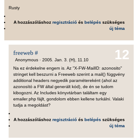
Rusty
A hozzászóláshoz
regisztráció
és
belépés
szükséges
új téma
12
freeweb #
Anonymous ·
2005. Jan. 3. (H), 11.10
Na ez érdekelne engem is. Az "X-FW-MailID: azonosito"
stringet kell beszurni a Freeweb szerint a mail() függvény
additional headers negyedik paramétereként (ahol az
azonosító a FW által generált kód), de én se tudom
kibogozni. Az Includes könyvtárban találtam egy
emailer.php fájlt, gondolom ebben kellene turkálni. Valaki
tudja a megoldást?
A hozzászóláshoz
regisztráció
és
belépés
szükséges
új téma