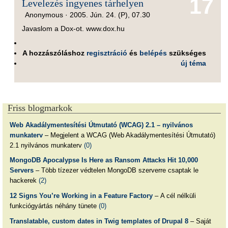
17
Levelezés ingyenes tárhelyen
Anonymous ·
2005. Jún. 24. (P), 07.30
Javaslom a Dox-ot. www.dox.hu
A hozzászóláshoz
regisztráció
és
belépés
szükséges
új téma
Friss blogmarkok
Web Akadálymentesítési Útmutató (WCAG) 2.1 – nyilvános
munkaterv
– Megjelent a WCAG (Web Akadálymentesítési Útmutató)
2.1 nyilvános munkaterv
(0)
MongoDB Apocalypse Is Here as Ransom Attacks Hit 10,000
Servers
– Több tízezer védtelen MongoDB szerverre csaptak le
hackerek
(2)
12 Signs You’re Working in a Feature Factory
– A cél nélküli
funkciógyártás néhány tünete
(0)
Translatable, custom dates in Twig templates of Drupal 8
– Saját