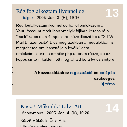
13
Rég foglalkoztam ilyennel de
talger
·
2005. Jan. 3. (H), 19.16
Rég foglalkoztam ilyennel de ha jól emlékszem a
Your_Account modulban vmelyik fájlban keress rá a
"mail(" ra és ott a 4. aposztróf közé illeszd be a "X-FW-
MailID: azonosito"-t. és még azokban a modulokban is
megteheted ami használja a levélküldést.
emlékeim szerint a emailer.php a fórum része, de az
képes smtp-n küldeni ott meg állítsd be a fw-es smtpre.
A hozzászóláshoz
regisztráció
és
belépés
szükséges
új téma
14
Köszi! Működik! Üdv: Atti
Anonymous ·
2005. Jan. 4. (K), 10.20
Köszi! Működik! Üdv: Attis
http://www.sting.hu/php