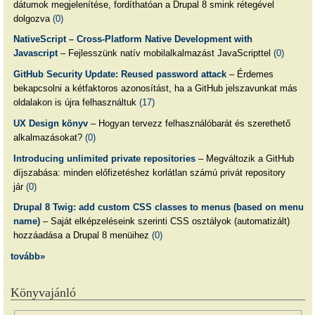
dátumok megjelenítése, fordíthatóan a Drupal 8 smink rétegével
dolgozva
(0)
NativeScript – Cross-Platform Native Development with
Javascript
– Fejlesszünk natív mobilalkalmazást JavaScripttel
(0)
GitHub Security Update: Reused password attack
– Érdemes
bekapcsolni a kétfaktoros azonosítást, ha a GitHub jelszavunkat más
oldalakon is újra felhasználtuk
(17)
UX Design könyv
– Hogyan tervezz felhasználóbarát és szerethető
alkalmazásokat?
(0)
Introducing unlimited private repositories
– Megváltozik a GitHub
díjszabása: minden előfizetéshez korlátlan számú privát repository
jár
(0)
Drupal 8 Twig: add custom CSS classes to menus (based on menu
name)
– Saját elképzeléseink szerinti CSS osztályok (automatizált)
hozzáadása a Drupal 8 menüihez
(0)
tovább»
Könyvajánló