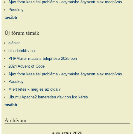
Ajax form kezelési probléma - egymásba ágyazott ajax meghívás
Passkey
tovább
Új fórum témák
ajánlat
hibadetektív.hu
PHPMailer mauális telepítése 2025-ben
2024 Advent of Code
Ajax form kezelési probléma - egymásba ágyazott ajax meghívás
Passkey
Miért létezik még ez az oldal?
Ubuntu Apache2 ismeretlen /favicon.ico kérés
tovább
Archívum
augusztus 2026