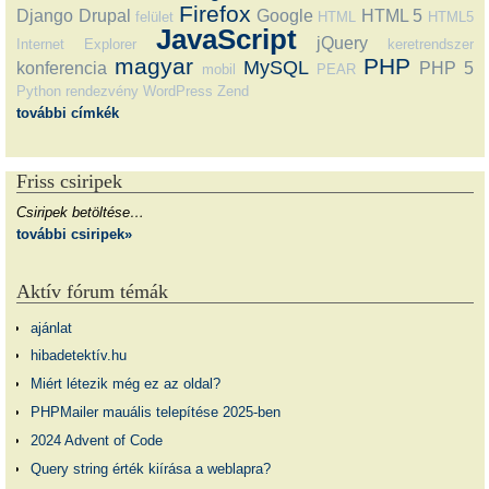
Firefox
Django
Drupal
Google
HTML 5
felület
HTML
HTML5
JavaScript
jQuery
Internet Explorer
keretrendszer
magyar
PHP
MySQL
konferencia
PHP 5
mobil
PEAR
Python
rendezvény
WordPress
Zend
további címkék
Friss csiripek
Csiripek betöltése…
további csiripek»
Aktív fórum témák
ajánlat
hibadetektív.hu
Miért létezik még ez az oldal?
PHPMailer mauális telepítése 2025-ben
2024 Advent of Code
Query string érték kiírása a weblapra?