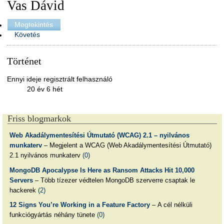
Vas Dávid
Megtekintés
Követés
Történet
Ennyi ideje regisztrált felhasználó
20 év 6 hét
Friss blogmarkok
Web Akadálymentesítési Útmutató (WCAG) 2.1 – nyilvános
munkaterv
– Megjelent a WCAG (Web Akadálymentesítési Útmutató)
2.1 nyilvános munkaterv
(0)
MongoDB Apocalypse Is Here as Ransom Attacks Hit 10,000
Servers
– Több tízezer védtelen MongoDB szerverre csaptak le
hackerek
(2)
12 Signs You’re Working in a Feature Factory
– A cél nélküli
funkciógyártás néhány tünete
(0)