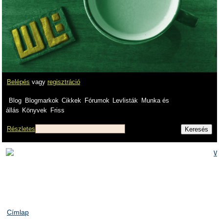
Belépés
vagy
regisztráció
Blog
Blogmarkok
Cikkek
Fórumok
Levlisták
Munka és
állás
Könyvek
Friss
Részletes
Címlap