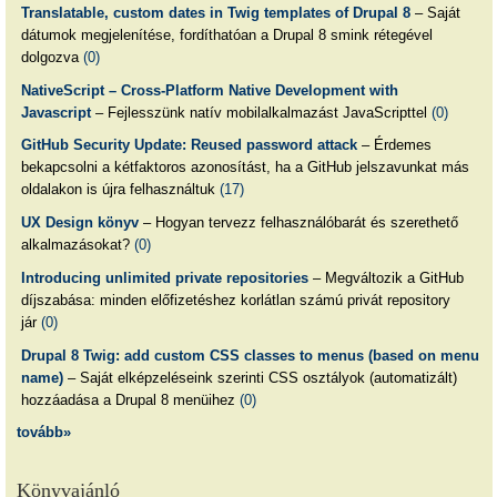
Translatable, custom dates in Twig templates of Drupal 8
– Saját
dátumok megjelenítése, fordíthatóan a Drupal 8 smink rétegével
dolgozva
(0)
NativeScript – Cross-Platform Native Development with
Javascript
– Fejlesszünk natív mobilalkalmazást JavaScripttel
(0)
GitHub Security Update: Reused password attack
– Érdemes
bekapcsolni a kétfaktoros azonosítást, ha a GitHub jelszavunkat más
oldalakon is újra felhasználtuk
(17)
UX Design könyv
– Hogyan tervezz felhasználóbarát és szerethető
alkalmazásokat?
(0)
Introducing unlimited private repositories
– Megváltozik a GitHub
díjszabása: minden előfizetéshez korlátlan számú privát repository
jár
(0)
Drupal 8 Twig: add custom CSS classes to menus (based on menu
name)
– Saját elképzeléseink szerinti CSS osztályok (automatizált)
hozzáadása a Drupal 8 menüihez
(0)
tovább»
Könyvajánló