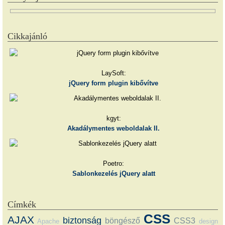
Cikkajánló
LaySoft:
jQuery form plugin kibővítve
kgyt:
Akadálymentes weboldalak II.
Poetro:
Sablonkezelés jQuery alatt
Címkék
CSS
AJAX
biztonság
böngésző
CSS3
Apache
design