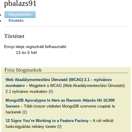
pbalazs91
Megtekintés
Követés
Történet
Ennyi ideje regisztrált felhasználó
13 év 5 hét
Friss blogmarkok
Web Akadálymentesítési Útmutató (WCAG) 2.1 – nyilvános
munkaterv
– Megjelent a WCAG (Web Akadálymentesítési Útmutató)
2.1 nyilvános munkaterv
(0)
MongoDB Apocalypse Is Here as Ransom Attacks Hit 10,000
Servers
– Több tízezer védtelen MongoDB szerverre csaptak le
hackerek
(2)
12 Signs You’re Working in a Feature Factory
– A cél nélküli
funkciógyártás néhány tünete
(0)