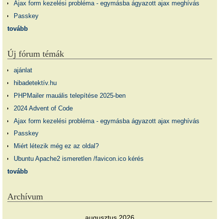
Ajax form kezelési probléma - egymásba ágyazott ajax meghívás
Passkey
tovább
Új fórum témák
ajánlat
hibadetektív.hu
PHPMailer mauális telepítése 2025-ben
2024 Advent of Code
Ajax form kezelési probléma - egymásba ágyazott ajax meghívás
Passkey
Miért létezik még ez az oldal?
Ubuntu Apache2 ismeretlen /favicon.ico kérés
tovább
Archívum
augusztus 2026