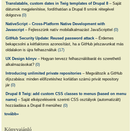
Translatable, custom dates in Twig templates of Drupal 8
– Saját
dátumok megjelenítése, fordíthatóan a Drupal 8 smink rétegével
dolgozva
(0)
NativeScript – Cross-Platform Native Development with
Javascript
– Fejlesszünk natív mobilalkalmazást JavaScripttel
(0)
GitHub Security Update: Reused password attack
– Érdemes
bekapcsolni a kétfaktoros azonosítást, ha a GitHub jelszavunkat más
oldalakon is újra felhasználtuk
(17)
UX Design könyv
– Hogyan tervezz felhasználóbarát és szerethető
alkalmazásokat?
(0)
Introducing unlimited private repositories
– Megváltozik a GitHub
díjszabása: minden előfizetéshez korlátlan számú privát repository
jár
(0)
Drupal 8 Twig: add custom CSS classes to menus (based on menu
name)
– Saját elképzeléseink szerinti CSS osztályok (automatizált)
hozzáadása a Drupal 8 menüihez
(0)
tovább»
Könyvajánló