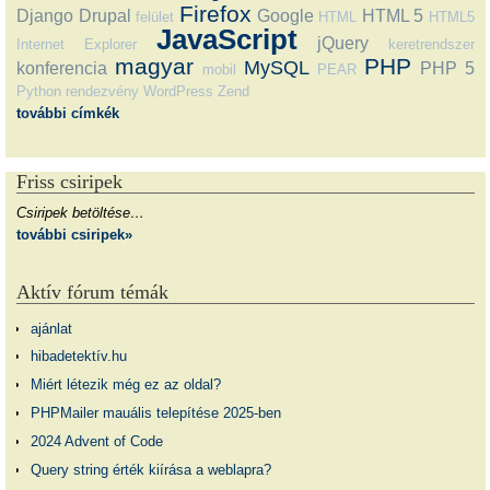
Firefox
Django
Drupal
Google
HTML 5
felület
HTML
HTML5
JavaScript
jQuery
Internet Explorer
keretrendszer
magyar
PHP
MySQL
konferencia
PHP 5
mobil
PEAR
Python
rendezvény
WordPress
Zend
további címkék
Friss csiripek
Csiripek betöltése…
további csiripek»
Aktív fórum témák
ajánlat
hibadetektív.hu
Miért létezik még ez az oldal?
PHPMailer mauális telepítése 2025-ben
2024 Advent of Code
Query string érték kiírása a weblapra?