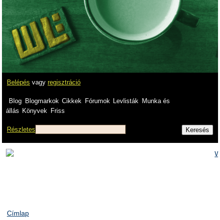
Belépés
vagy
regisztráció
Blog
Blogmarkok
Cikkek
Fórumok
Levlisták
Munka és
állás
Könyvek
Friss
Részletes
Címlap