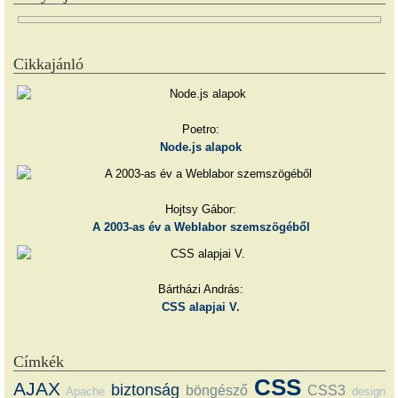
Cikkajánló
Poetro:
Node.js alapok
Hojtsy Gábor:
A 2003-as év a Weblabor szemszögéből
Bártházi András:
CSS alapjai V.
Címkék
CSS
AJAX
biztonság
böngésző
CSS3
Apache
design