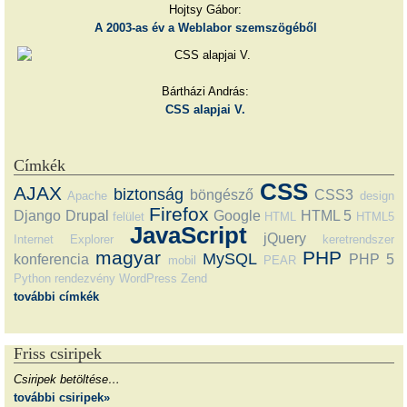
Hojtsy Gábor:
A 2003-as év a Weblabor szemszögéből
Bártházi András:
CSS alapjai V.
Címkék
CSS
AJAX
biztonság
böngésző
CSS3
Apache
design
Firefox
Django
Drupal
Google
HTML 5
felület
HTML
HTML5
JavaScript
jQuery
Internet Explorer
keretrendszer
magyar
PHP
MySQL
konferencia
PHP 5
mobil
PEAR
Python
rendezvény
WordPress
Zend
további címkék
Friss csiripek
Csiripek betöltése…
további csiripek»