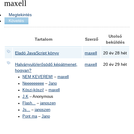
maxell
Megtekintés
Követés
Utolsó
Tartalom
Szerző
beküldés
Eladó JavaScript könyv
maxell
20 év 28 hét
Halványuló/erősödő képátmenet,
maxell
20 év 29 hét
hogyan?
NEM KEVEREM!
–
maxell
Neeeeeeeee
–
Jano
Köszi-köszi!
–
maxell
J.K
– Anonymous
Flash...
–
janoszen
Js...
–
janoszen
Pont ma
–
Jano