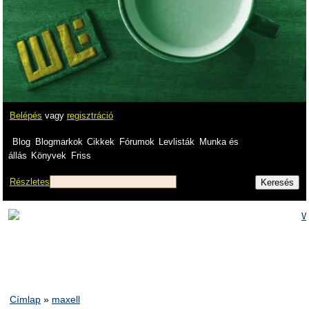
Belépés
vagy
regisztráció
Blog
Blogmarkok
Cikkek
Fórumok
Levlisták
Munka és
állás
Könyvek
Friss
Részletes
Címlap
»
maxell