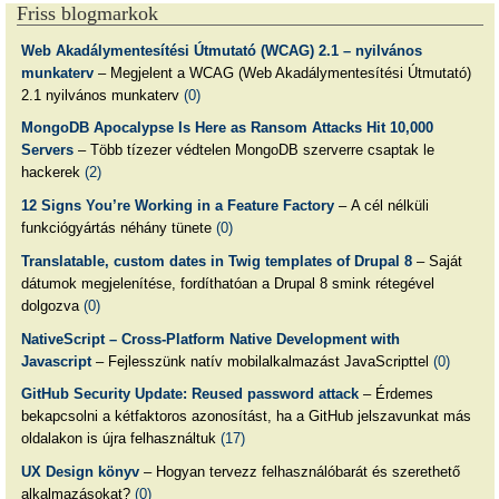
Friss blogmarkok
Web Akadálymentesítési Útmutató (WCAG) 2.1 – nyilvános
munkaterv
– Megjelent a WCAG (Web Akadálymentesítési Útmutató)
2.1 nyilvános munkaterv
(0)
MongoDB Apocalypse Is Here as Ransom Attacks Hit 10,000
Servers
– Több tízezer védtelen MongoDB szerverre csaptak le
hackerek
(2)
12 Signs You’re Working in a Feature Factory
– A cél nélküli
funkciógyártás néhány tünete
(0)
Translatable, custom dates in Twig templates of Drupal 8
– Saját
dátumok megjelenítése, fordíthatóan a Drupal 8 smink rétegével
dolgozva
(0)
NativeScript – Cross-Platform Native Development with
Javascript
– Fejlesszünk natív mobilalkalmazást JavaScripttel
(0)
GitHub Security Update: Reused password attack
– Érdemes
bekapcsolni a kétfaktoros azonosítást, ha a GitHub jelszavunkat más
oldalakon is újra felhasználtuk
(17)
UX Design könyv
– Hogyan tervezz felhasználóbarát és szerethető
alkalmazásokat?
(0)