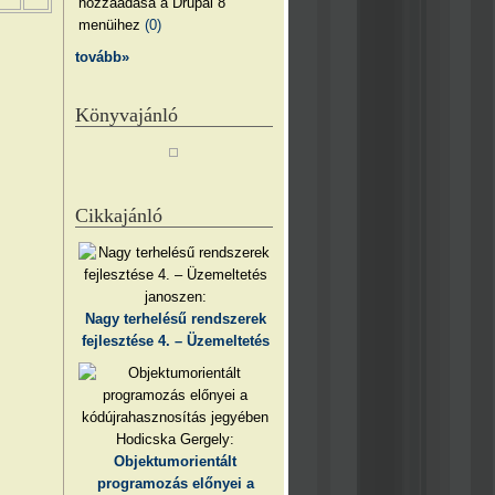
hozzáadása a Drupal 8
menüihez
(0)
tovább»
Könyvajánló
Cikkajánló
janoszen:
Nagy terhelésű rendszerek
fejlesztése 4. – Üzemeltetés
Hodicska Gergely:
Objektumorientált
programozás előnyei a