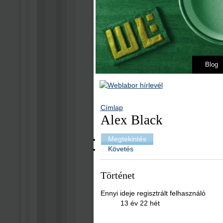
Blog
Címlap
Alex Black
Megtekintés
Követés
Történet
Ennyi ideje regisztrált felhasználó
13 év 22 hét