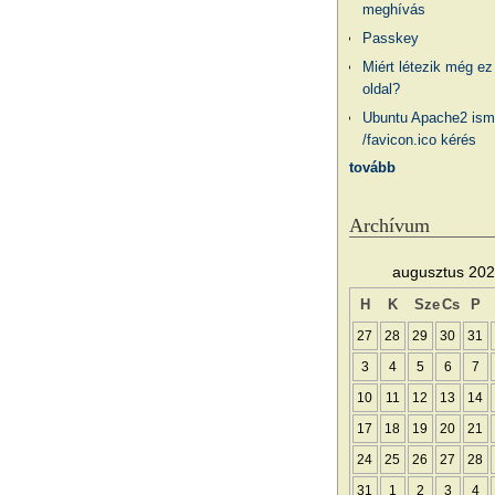
meghívás
Passkey
Miért létezik még ez
oldal?
Ubuntu Apache2 ism
/favicon.ico kérés
tovább
Archívum
augusztus 20
H
K
Sze
Cs
P
27
28
29
30
31
3
4
5
6
7
10
11
12
13
14
17
18
19
20
21
24
25
26
27
28
31
1
2
3
4