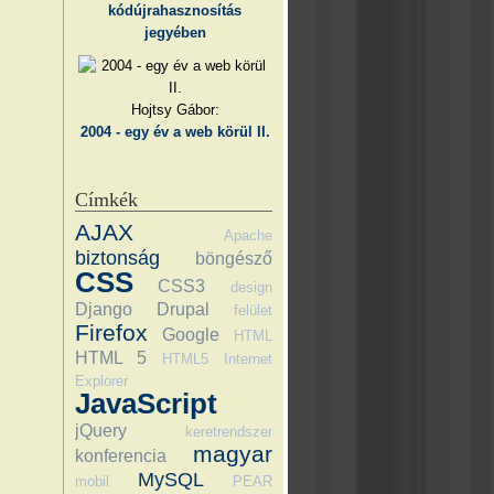
kódújrahasznosítás
jegyében
Hojtsy Gábor:
2004 - egy év a web körül II.
Címkék
AJAX
Apache
biztonság
böngésző
CSS
CSS3
design
Django
Drupal
felület
Firefox
Google
HTML
HTML 5
HTML5
Internet
Explorer
JavaScript
jQuery
keretrendszer
magyar
konferencia
MySQL
mobil
PEAR