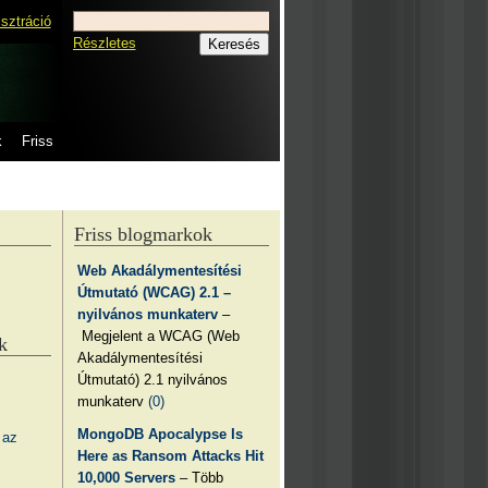
isztráció
Részletes
k
Friss
Friss blogmarkok
Web Akadálymentesítési
Útmutató (WCAG) 2.1 –
nyilvános munkaterv
–
Megjelent a WCAG (Web
k
Akadálymentesítési
Útmutató) 2.1 nyilvános
munkaterv
(0)
MongoDB Apocalypse Is
 az
Here as Ransom Attacks Hit
10,000 Servers
– Több