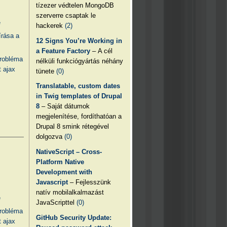
tízezer védtelen MongoDB
szerverre csaptak le
e
hackerek
(2)
írása a
12 Signs You’re Working in
a Feature Factory
– A cél
probléma
nélküli funkciógyártás néhány
 ajax
tünete
(0)
Translatable, custom dates
in Twig templates of Drupal
8
– Saját dátumok
megjelenítése, fordíthatóan a
Drupal 8 smink rétegével
dolgozva
(0)
NativeScript – Cross-
Platform Native
Development with
Javascript
– Fejlesszünk
natív mobilalkalmazást
e
JavaScripttel
(0)
probléma
GitHub Security Update:
 ajax