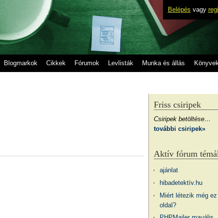
Belépés
vagy
reg
Blogmarkok
Cikkek
Fórumok
Levlisták
Munka és állás
Könyve
Friss csiripek
Csiripek betöltése…
további csiripek»
Aktív fórum témá
ajánlat
hibadetektív.hu
Miért létezik még ez
oldal?
PHPMailer mauális