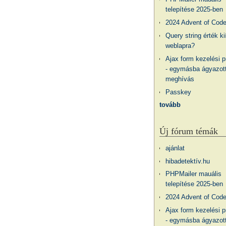
telepítése 2025-ben
2024 Advent of Cod
Query string érték ki
weblapra?
Ajax form kezelési 
- egymásba ágyazott
meghívás
Passkey
tovább
Új fórum témák
ajánlat
hibadetektív.hu
PHPMailer mauális
telepítése 2025-ben
2024 Advent of Cod
Ajax form kezelési 
- egymásba ágyazott