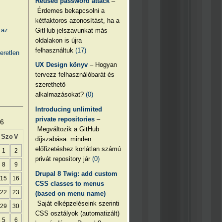
Reused password attack
–
Érdemes bekapcsolni a
kétfaktoros azonosítást, ha a
 az
GitHub jelszavunkat más
oldalakon is újra
felhasználtuk
(17)
eretlen
UX Design könyv
– Hogyan
tervezz felhasználóbarát és
szerethető
alkalmazásokat?
(0)
Introducing unlimited
private repositories
–
26
Megváltozik a GitHub
Szo
V
díjszabása: minden
előfizetéshez korlátlan számú
1
2
privát repository jár
(0)
8
9
Drupal 8 Twig: add custom
15
16
CSS classes to menus
22
23
(based on menu name)
–
Saját elképzeléseink szerinti
29
30
CSS osztályok (automatizált)
5
6