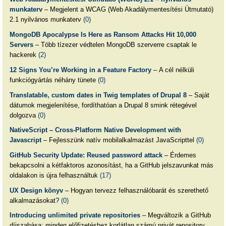
munkaterv
– Megjelent a WCAG (Web Akadálymentesítési Útmutató)
2.1 nyilvános munkaterv
(0)
MongoDB Apocalypse Is Here as Ransom Attacks Hit 10,000
Servers
– Több tízezer védtelen MongoDB szerverre csaptak le
hackerek
(2)
12 Signs You’re Working in a Feature Factory
– A cél nélküli
funkciógyártás néhány tünete
(0)
Translatable, custom dates in Twig templates of Drupal 8
– Saját
dátumok megjelenítése, fordíthatóan a Drupal 8 smink rétegével
dolgozva
(0)
NativeScript – Cross-Platform Native Development with
Javascript
– Fejlesszünk natív mobilalkalmazást JavaScripttel
(0)
GitHub Security Update: Reused password attack
– Érdemes
bekapcsolni a kétfaktoros azonosítást, ha a GitHub jelszavunkat más
oldalakon is újra felhasználtuk
(17)
UX Design könyv
– Hogyan tervezz felhasználóbarát és szerethető
alkalmazásokat?
(0)
Introducing unlimited private repositories
– Megváltozik a GitHub
díjszabása: minden előfizetéshez korlátlan számú privát repository