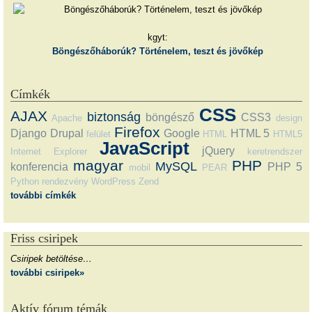
kgyt:
Böngészőháborúk? Történelem, teszt és jövőkép
Címkék
CSS
AJAX
biztonság
böngésző
CSS3
Apache
design
Firefox
Django
Drupal
Google
HTML 5
felület
HTML
HTML5
JavaScript
jQuery
Internet Explorer
keretrendszer
magyar
PHP
MySQL
konferencia
PHP 5
mobil
PEAR
Python
rendezvény
WordPress
Zend
további címkék
Friss csiripek
Csiripek betöltése…
további csiripek»
Aktív fórum témák