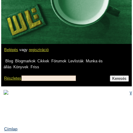
Belépés
vagy
regisztráció
Blog
Blogmarkok
Cikkek
Fórumok
Levlisták
Munka és
állás
Könyvek
Friss
Részletes
Címlap