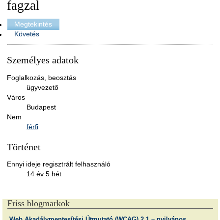
fagzal
Megtekintés
Követés
Személyes adatok
Foglalkozás, beosztás
ügyvezető
Város
Budapest
Nem
férfi
Történet
Ennyi ideje regisztrált felhasználó
14 év 5 hét
Friss blogmarkok
Web Akadálymentesítési Útmutató (WCAG) 2.1 – nyilvános