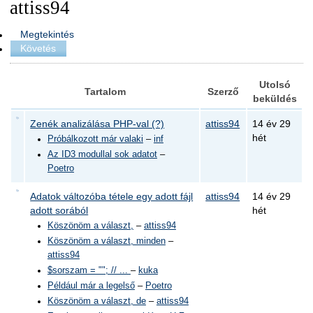
attiss94
Megtekintés
Követés
Utolsó
Tartalom
Szerző
beküldés
Zenék analizálása PHP-val (?)
attiss94
14 év 29
hét
Próbálkozott már valaki
–
inf
Az ID3 modullal sok adatot
–
Poetro
Adatok változóba tétele egy adott fájl
attiss94
14 év 29
adott sorából
hét
Köszönöm a választ,
–
attiss94
Köszönöm a választ, minden
–
attiss94
$sorszam = ""; // ...
–
kuka
Például már a legelső
–
Poetro
Köszönöm a választ, de
–
attiss94