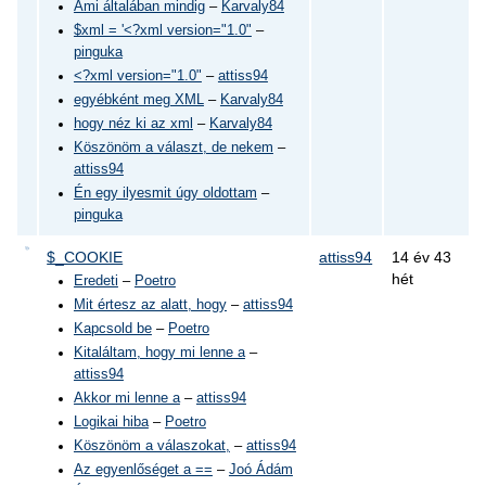
Ami általában mindig
–
Karvaly84
$xml = '<?xml version="1.0"
–
pinguka
<?xml version="1.0"
–
attiss94
egyébként meg XML
–
Karvaly84
hogy néz ki az xml
–
Karvaly84
Köszönöm a választ, de nekem
–
attiss94
Én egy ilyesmit úgy oldottam
–
pinguka
$_COOKIE
attiss94
14 év 43
hét
Eredeti
–
Poetro
Mit értesz az alatt, hogy
–
attiss94
Kapcsold be
–
Poetro
Kitaláltam, hogy mi lenne a
–
attiss94
Akkor mi lenne a
–
attiss94
Logikai hiba
–
Poetro
Köszönöm a válaszokat,
–
attiss94
Az egyenlőséget a ==
–
Joó Ádám