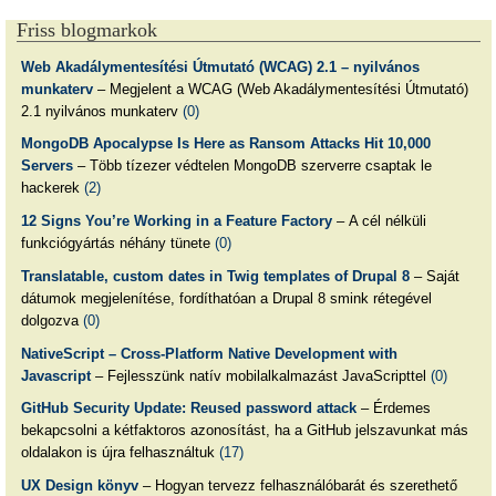
Friss blogmarkok
Web Akadálymentesítési Útmutató (WCAG) 2.1 – nyilvános
munkaterv
– Megjelent a WCAG (Web Akadálymentesítési Útmutató)
2.1 nyilvános munkaterv
(0)
MongoDB Apocalypse Is Here as Ransom Attacks Hit 10,000
Servers
– Több tízezer védtelen MongoDB szerverre csaptak le
hackerek
(2)
12 Signs You’re Working in a Feature Factory
– A cél nélküli
funkciógyártás néhány tünete
(0)
Translatable, custom dates in Twig templates of Drupal 8
– Saját
dátumok megjelenítése, fordíthatóan a Drupal 8 smink rétegével
dolgozva
(0)
NativeScript – Cross-Platform Native Development with
Javascript
– Fejlesszünk natív mobilalkalmazást JavaScripttel
(0)
GitHub Security Update: Reused password attack
– Érdemes
bekapcsolni a kétfaktoros azonosítást, ha a GitHub jelszavunkat más
oldalakon is újra felhasználtuk
(17)
UX Design könyv
– Hogyan tervezz felhasználóbarát és szerethető