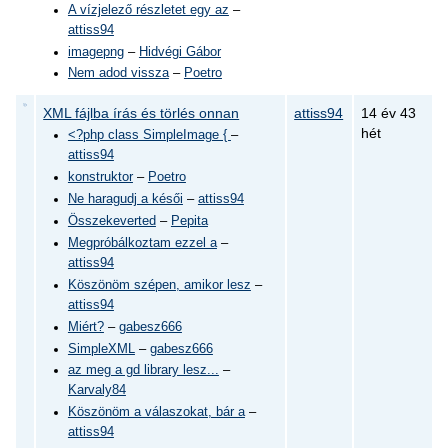
A vízjelező részletet egy az
–
attiss94
imagepng
–
Hidvégi Gábor
Nem adod vissza
–
Poetro
XML fájlba írás és törlés onnan
attiss94
14 év 43
hét
<?php class SimpleImage {
–
attiss94
konstruktor
–
Poetro
Ne haragudj a késői
–
attiss94
Összekeverted
–
Pepita
Megpróbálkoztam ezzel a
–
attiss94
Köszönöm szépen, amikor lesz
–
attiss94
Miért?
–
gabesz666
SimpleXML
–
gabesz666
az meg a gd library lesz...
–
Karvaly84
Köszönöm a válaszokat, bár a
–
attiss94