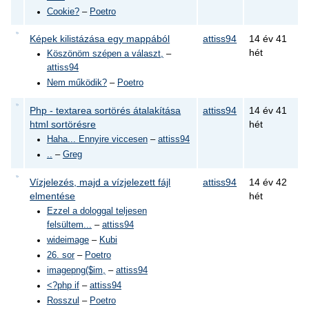
Cookie?
–
Poetro
Képek kilistázása egy mappából
attiss94
14 év 41
hét
Köszönöm szépen a választ,
–
attiss94
Nem működik?
–
Poetro
Php - textarea sortörés átalakítása
attiss94
14 év 41
html sortörésre
hét
Haha... Ennyire viccesen
–
attiss94
..
–
Greg
Vízjelezés, majd a vízjelezett fájl
attiss94
14 év 42
elmentése
hét
Ezzel a dologgal teljesen
felsültem...
–
attiss94
wideimage
–
Kubi
26. sor
–
Poetro
imagepng($im,
–
attiss94
<?php if
–
attiss94
Rosszul
–
Poetro