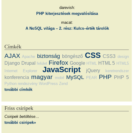
darevish:
PHP kiterjesztések megvalósítása
macat:
A NoSQL világa – 2. rész: Kulcs–érték tárolók
Címkék
CSS
AJAX
biztonság
böngésző
CSS3
Apache
design
Firefox
Django
Drupal
Google
HTML 5
felület
HTML
HTML5
JavaScript
jQuery
Internet Explorer
keretrendszer
magyar
PHP
MySQL
konferencia
PHP 5
mobil
PEAR
Python
rendezvény
WordPress
Zend
további címkék
Friss csiripek
Csiripek betöltése…
további csiripek»