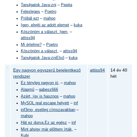
Tanulgatok Java-zni
–
Pepita
Felesleges
–
Poetro
Próbál ezt
–
mahoo
Igen, elrejti az adott elemet
–
kuka
Köszönöm a választ. Igen,
–
attiss94
Mi értelme?
–
Poetro
Köszönöm a választ,
–
attiss94
Tanulgatok Java-zniElső
–
kuka
Egy nagyon egyszerű bejelentkező
attiss94
14 év 40
rendszer
hét
Ez tényleg nagyon jó,
–
mahoo
Alapmű
–
gabesz666
Azért, így is hasznos
–
mahoo
MySQL real escape helyett
–
inf
inf3rno, esetleg címszavakban
–
mahoo
Hát ez durva.Ez az egész
–
inf
Mint ahogy már előttem írták,
–
Kubi