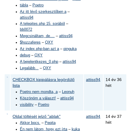
tábla
–
Poetro
Az itt lévő szerkesztőben a
–
attiss94
A telepites.php 15. sorából
–
bb0072
Megcsináltam, de....
–
attiss94
$hozzaferes
–
QXY
Az index.php-ban azt a
–
pinguka
debug
–
QXY
A bejelentkezes_0.php
–
attiss94
Legalább...
–
QXY
CHECKBOX kipipálásra legördülő
attiss94
14 év 36
lista
hét
Poetro nem mondta, a
–
Leonuh
Köszönöm a választ!
–
attiss94
visibility
–
Poetro
Oldal töltését jelző "ablak"
attiss94
14 év 37
hét
Akkor bocs.
–
Pepita
Én nem látom, hogy ezt írta
–
kuka