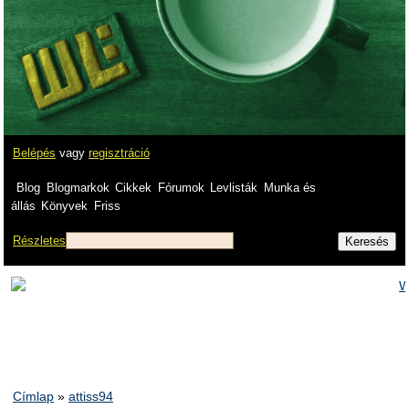
Belépés
vagy
regisztráció
Blog
Blogmarkok
Cikkek
Fórumok
Levlisták
Munka és
állás
Könyvek
Friss
Részletes
Címlap
»
attiss94