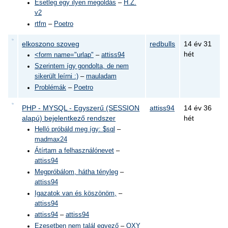
Esetleg egy ilyen megoldás
–
H.Z.
v2
rtfm
–
Poetro
elkoszono szoveg
redbulls
14 év 31
hét
<form name="urlap"
–
attiss94
Szerintem így gondolta, de nem
sikerült leírni :)
–
mauladam
Problémák
–
Poetro
PHP - MYSQL - Egyszerű (SESSION
attiss94
14 év 36
alapú) bejelentkező rendszer
hét
Helló próbáld meg így: $sql
–
madmax24
Átírtam a felhasználónevet
–
attiss94
Megpróbálom, hátha tényleg
–
attiss94
Igazatok van és köszönöm,
–
attiss94
attiss94
–
attiss94
Ezesetben nem talál egyező
–
QXY