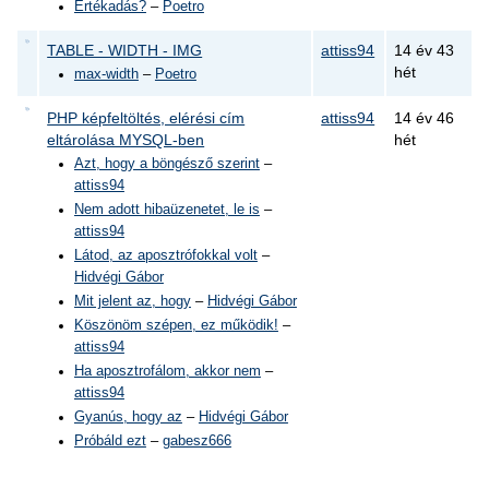
Értékadás?
–
Poetro
TABLE - WIDTH - IMG
attiss94
14 év 43
hét
max-width
–
Poetro
PHP képfeltöltés, elérési cím
attiss94
14 év 46
eltárolása MYSQL-ben
hét
Azt, hogy a böngésző szerint
–
attiss94
Nem adott hibaüzenetet, le is
–
attiss94
Látod, az aposztrófokkal volt
–
Hidvégi Gábor
Mit jelent az, hogy
–
Hidvégi Gábor
Köszönöm szépen, ez működik!
–
attiss94
Ha aposztrofálom, akkor nem
–
attiss94
Gyanús, hogy az
–
Hidvégi Gábor
Próbáld ezt
–
gabesz666