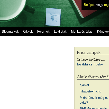
Belépés
vagy
reg
Blogmarkok
Cikkek
Fórumok
Levlisták
Munka és állás
Könyve
Friss csiripek
Csiripek betöltése…
további csiripek»
Aktív fórum témá
ajánlat
hibadetektív.hu
Miért létezik még ez
oldal?
PHPMailer mauális