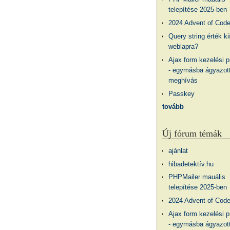
telepítése 2025-ben
2024 Advent of Cod
Query string érték ki
weblapra?
Ajax form kezelési 
- egymásba ágyazott
meghívás
Passkey
tovább
Új fórum témák
ajánlat
hibadetektív.hu
PHPMailer mauális
telepítése 2025-ben
2024 Advent of Cod
Ajax form kezelési 
- egymásba ágyazott