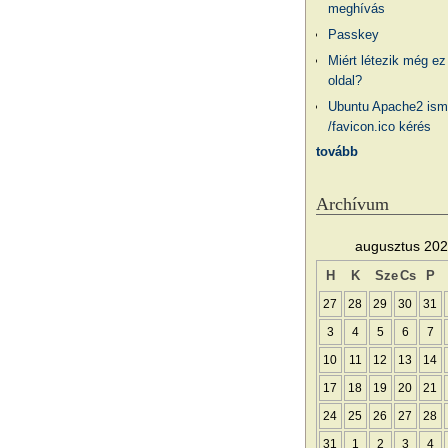
meghívás
Passkey
Miért létezik még ez
oldal?
Ubuntu Apache2 ism
/favicon.ico kérés
tovább
Archívum
augusztus 20
H
K
Sze
Cs
P
27
28
29
30
31
3
4
5
6
7
10
11
12
13
14
17
18
19
20
21
24
25
26
27
28
31
1
2
3
4