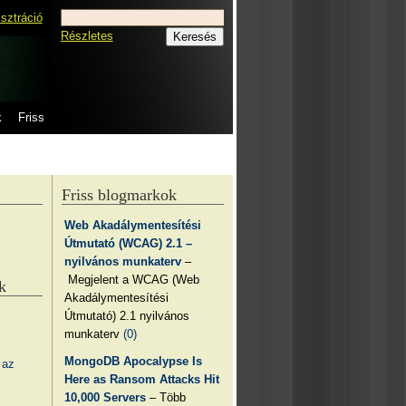
isztráció
Részletes
k
Friss
Friss blogmarkok
Web Akadálymentesítési
Útmutató (WCAG) 2.1 –
nyilvános munkaterv
–
Megjelent a WCAG (Web
k
Akadálymentesítési
Útmutató) 2.1 nyilvános
munkaterv
(0)
MongoDB Apocalypse Is
 az
Here as Ransom Attacks Hit
10,000 Servers
– Több