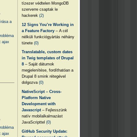
tízezer védtelen MongoDB
szerverre csaptak le
e
hackerek
(2)
írása a
12 Signs You’re Working in
a Feature Factory
– A cél
probléma
nélküli funkciógyártás néhány
 ajax
tünete
(0)
Translatable, custom dates
in Twig templates of Drupal
8
– Saját dátumok
megjelenítése, fordíthatóan a
Drupal 8 smink rétegével
dolgozva
(0)
NativeScript – Cross-
Platform Native
Development with
Javascript
– Fejlesszünk
natív mobilalkalmazást
e
JavaScripttel
(0)
probléma
GitHub Security Update:
 ajax