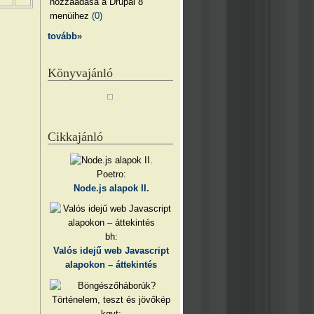
hozzáadása a Drupal 8
menüihez
(0)
tovább»
Könyvajánló
Cikkajánló
Poetro:
Node.js alapok II.
bh:
Valós idejű web Javascript
alapokon – áttekintés
kgyt: