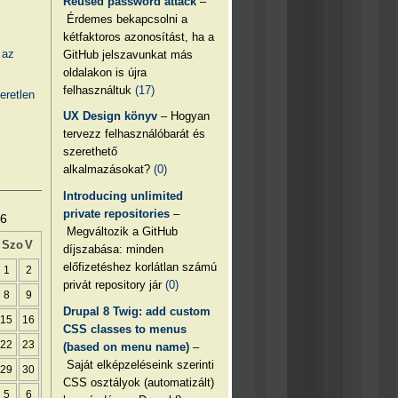
Reused password attack
–
Érdemes bekapcsolni a
kétfaktoros azonosítást, ha a
 az
GitHub jelszavunkat más
oldalakon is újra
felhasználtuk
(17)
eretlen
UX Design könyv
– Hogyan
tervezz felhasználóbarát és
szerethető
alkalmazásokat?
(0)
Introducing unlimited
private repositories
–
26
Megváltozik a GitHub
Szo
V
díjszabása: minden
előfizetéshez korlátlan számú
1
2
privát repository jár
(0)
8
9
Drupal 8 Twig: add custom
15
16
CSS classes to menus
22
23
(based on menu name)
–
Saját elképzeléseink szerinti
29
30
CSS osztályok (automatizált)
5
6