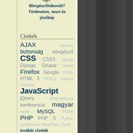
Böngészőháborúk?
Történelem, teszt és
jövőkép
Címkék
AJAX
Apache
biztonság
böngésző
CSS
CSS3
design
Django
Drupal
felület
Firefox
Google
HTML
HTML 5
HTML5
Internet
Explorer
JavaScript
jQuery
keretrendszer
magyar
konferencia
MySQL
mobil
PEAR
PHP
PHP 5
Python
rendezvény
WordPress
Zend
további címkék