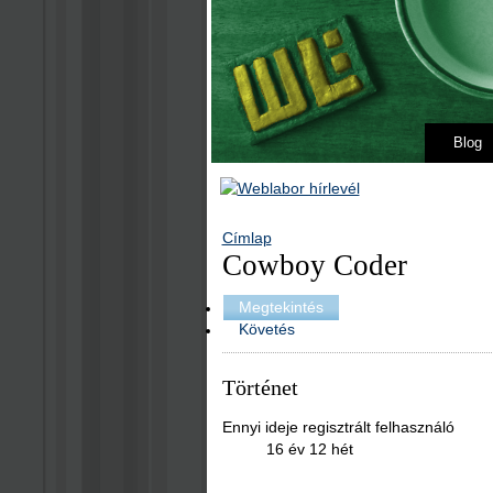
Blog
Címlap
Cowboy Coder
Megtekintés
Követés
Történet
Ennyi ideje regisztrált felhasználó
16 év 12 hét