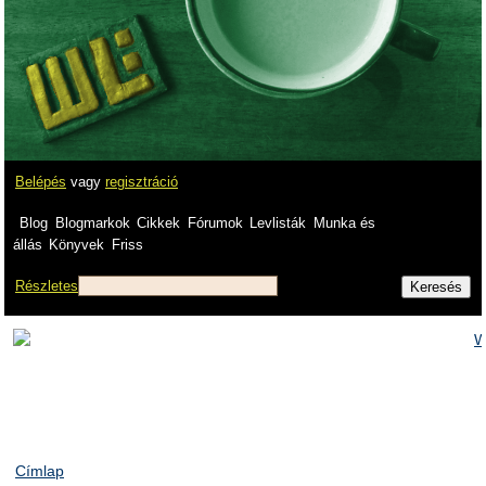
Belépés
vagy
regisztráció
Blog
Blogmarkok
Cikkek
Fórumok
Levlisták
Munka és
állás
Könyvek
Friss
Részletes
Címlap