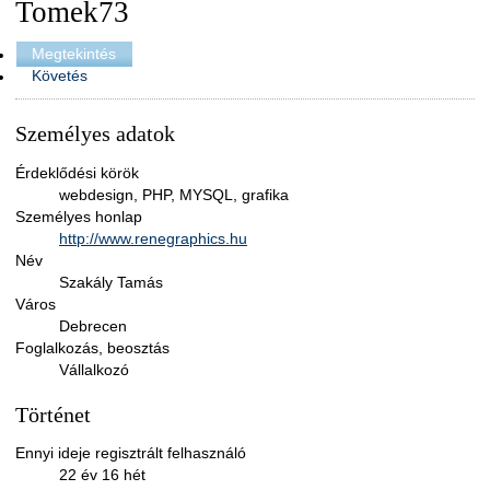
Tomek73
Megtekintés
Követés
Személyes adatok
Érdeklődési körök
webdesign, PHP, MYSQL, grafika
Személyes honlap
http://www.renegraphics.hu
Név
Szakály Tamás
Város
Debrecen
Foglalkozás, beosztás
Vállalkozó
Történet
Ennyi ideje regisztrált felhasználó
22 év 16 hét