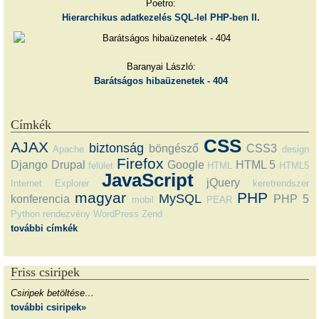
Poetro:
Hierarchikus adatkezelés SQL-lel PHP-ben II.
Baranyai László:
Barátságos hibaüzenetek - 404
Címkék
CSS
AJAX
biztonság
böngésző
CSS3
Apache
design
Firefox
Django
Drupal
Google
HTML 5
felület
HTML
HTML5
JavaScript
jQuery
Internet Explorer
keretrendszer
magyar
PHP
MySQL
konferencia
PHP 5
mobil
PEAR
Python
rendezvény
WordPress
Zend
további címkék
Friss csiripek
Csiripek betöltése…
további csiripek»