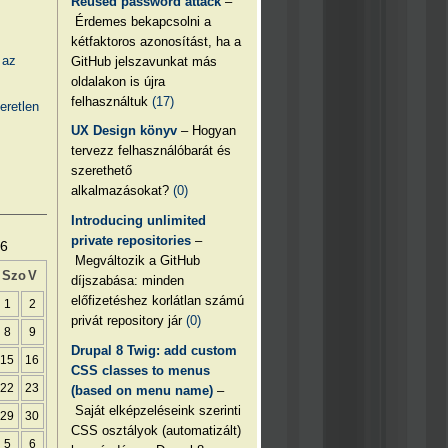
Reused password attack
–
Érdemes bekapcsolni a
kétfaktoros azonosítást, ha a
 az
GitHub jelszavunkat más
oldalakon is újra
felhasználtuk
(17)
eretlen
UX Design könyv
– Hogyan
tervezz felhasználóbarát és
szerethető
alkalmazásokat?
(0)
Introducing unlimited
private repositories
–
26
Megváltozik a GitHub
Szo
V
díjszabása: minden
előfizetéshez korlátlan számú
1
2
privát repository jár
(0)
8
9
Drupal 8 Twig: add custom
15
16
CSS classes to menus
22
23
(based on menu name)
–
Saját elképzeléseink szerinti
29
30
CSS osztályok (automatizált)
5
6