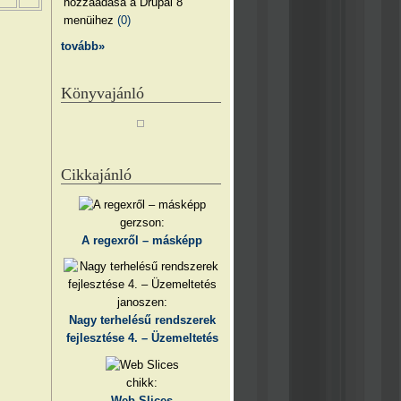
hozzáadása a Drupal 8
menüihez
(0)
tovább»
Könyvajánló
Cikkajánló
gerzson:
A regexről – másképp
janoszen:
Nagy terhelésű rendszerek
fejlesztése 4. – Üzemeltetés
chikk:
Web Slices