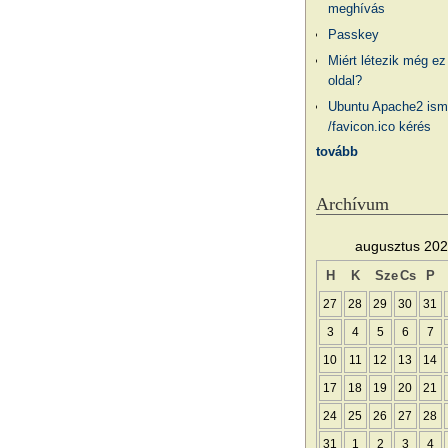
meghívás
Passkey
Miért létezik még ez
oldal?
Ubuntu Apache2 ism
/favicon.ico kérés
tovább
Archívum
augusztus 20
H
K
Sze
Cs
P
27
28
29
30
31
3
4
5
6
7
10
11
12
13
14
17
18
19
20
21
24
25
26
27
28
31
1
2
3
4