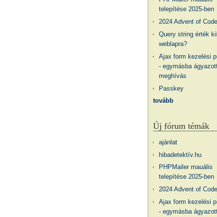
telepítése 2025-ben
2024 Advent of Cod
Query string érték ki
weblapra?
Ajax form kezelési 
- egymásba ágyazott
meghívás
Passkey
tovább
Új fórum témák
ajánlat
hibadetektív.hu
PHPMailer mauális
telepítése 2025-ben
2024 Advent of Cod
Ajax form kezelési 
- egymásba ágyazott