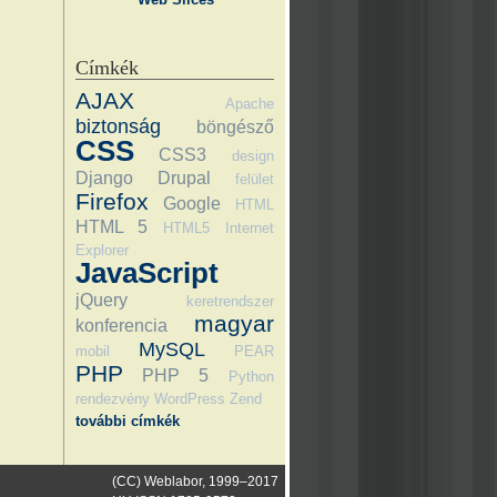
Címkék
AJAX
Apache
biztonság
böngésző
CSS
CSS3
design
Django
Drupal
felület
Firefox
Google
HTML
HTML 5
HTML5
Internet
Explorer
JavaScript
jQuery
keretrendszer
magyar
konferencia
MySQL
mobil
PEAR
PHP
PHP 5
Python
rendezvény
WordPress
Zend
további címkék
(CC) Weblabor, 1999–2017