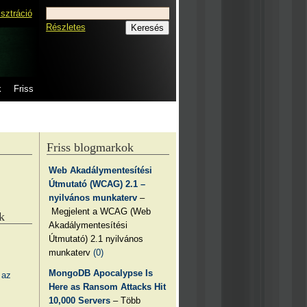
isztráció
Részletes
k
Friss
Friss blogmarkok
Web Akadálymentesítési
Útmutató (WCAG) 2.1 –
nyilvános munkaterv
–
Megjelent a WCAG (Web
k
Akadálymentesítési
Útmutató) 2.1 nyilvános
munkaterv
(0)
MongoDB Apocalypse Is
 az
Here as Ransom Attacks Hit
10,000 Servers
– Több