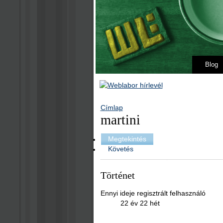
Blog
Címlap
martini
Megtekintés
Követés
Történet
Ennyi ideje regisztrált felhasználó
22 év 22 hét