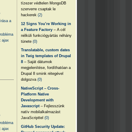
tízezer védtelen MongoDB
szerverre csaptak le
e
hackerek
(2)
írása a
12 Signs You’re Working in
a Feature Factory
– A cél
probléma
nélküli funkciógyártás néhány
 ajax
tünete
(0)
Translatable, custom dates
in Twig templates of Drupal
8
– Saját dátumok
megjelenítése, fordíthatóan a
Drupal 8 smink rétegével
dolgozva
(0)
NativeScript – Cross-
Platform Native
Development with
Javascript
– Fejlesszünk
natív mobilalkalmazást
e
JavaScripttel
(0)
probléma
GitHub Security Update:
 ajax