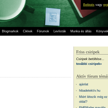
Belépés
vagy
reg
Blogmarkok
Cikkek
Fórumok
Levlisták
Munka és állás
Könyve
Friss csiripek
Csiripek betöltése…
további csiripek»
Aktív fórum témá
ajánlat
hibadetektív.hu
Miért létezik még ez
oldal?
PHPMailer mauális