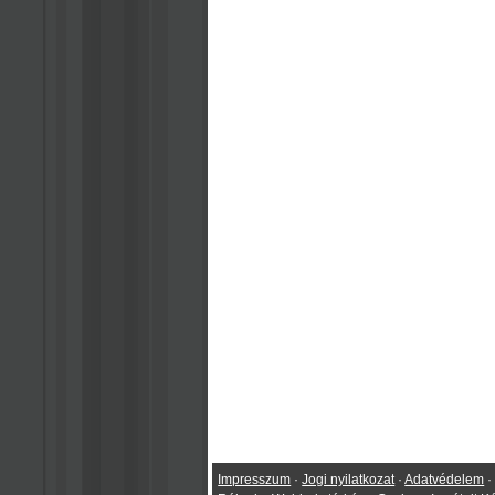
Impresszum
·
Jogi nyilatkozat
·
Adatvédelem