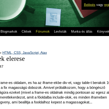
Belépés
vagy
reg
Fórumok
Blogmarkok
Cikkek
Levlisták
Munka és állás
Könyve
»
HTML, CSS, JavaScript, Ajax
ek elerese
.47
ame-es oldalam, es ha az iframe-ekbe div-et, vagy table-t berakok 
k a fix magasságú dobozok. Amivel próbálkozom, hogy a böngésző
ágúra ezeket (mivel a frame-es oldalnak mindig pontosan az egesz a
kmeretlekerdezot, amit a főoldalba include-olok, es minden iframeben
veny, ami beallitja a fooldalhoz kepest a magassagokat...