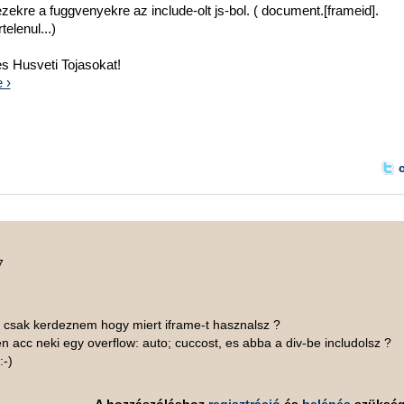
kre a fuggvenyekre az include-olt js-bol. ( document.[frameid].
elenul...)
es Husveti Tojasokat!
e ›
7
 csak kerdeznem hogy miert iframe-t hasznalsz ?
en acc neki egy overflow: auto; cuccost, es abba a div-be includolsz ?
:-)
A hozzászóláshoz
regisztráció
és
belépés
szüksé