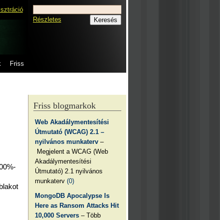
isztráció
Részletes
k
Friss
Friss blogmarkok
Web Akadálymentesítési
Útmutató (WCAG) 2.1 –
nyilvános munkaterv
–
Megjelent a WCAG (Web
Akadálymentesítési
100%-
Útmutató) 2.1 nyilvános
munkaterv
(0)
blakot
MongoDB Apocalypse Is
Here as Ransom Attacks Hit
10,000 Servers
– Több