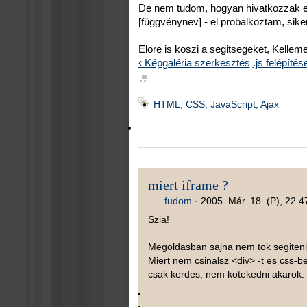
De nem tudom, hogyan hivatkozzak eze
[függvénynev] - el probalkoztam, sikert
Elore is koszi a segitsegeket, Kellem
‹ Képgaléria szerkesztés
.js felépítés
■
HTML, CSS, JavaScript, Ajax
miert iframe ?
fudom
·
2005. Már. 18. (P), 22.4
Szia!
Megoldasban sajna nem tok segiteni
Miert nem csinalsz <div> -t es css-b
csak kerdes, nem kotekedni akarok. 