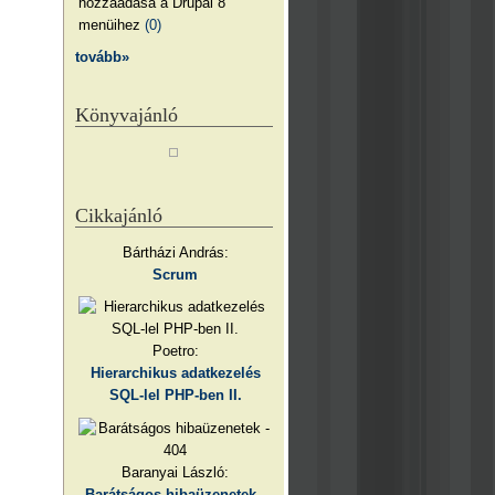
hozzáadása a Drupal 8
menüihez
(0)
tovább»
Könyvajánló
Cikkajánló
Bártházi András:
Scrum
Poetro:
Hierarchikus adatkezelés
SQL-lel PHP-ben II.
Baranyai László:
Barátságos hibaüzenetek -