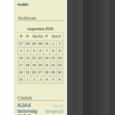
tovább
Archívum
augusztus 2026
H
K
Sze
Cs
P
Szo
V
27
28
29
30
31
1
2
3
4
5
6
7
8
9
10
11
12
13
14
15
16
17
18
19
20
21
22
23
24
25
26
27
28
29
30
31
1
2
3
4
5
6
Címkék
AJAX
Apache
biztonság
böngésző