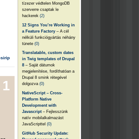
tízezer védtelen MongoDB
szerverre csaptak le
hackerek
(2)
12 Signs You’re Working in
a Feature Factory
– A cél
nélküli funkciógyártás néhány
tünete
(0)
Translatable, custom dates
csirip
in Twig templates of Drupal
8
– Saját dátumok
megjelenítése, fordíthatóan a
Drupal 8 smink rétegével
1
dolgozva
(0)
NativeScript – Cross-
Platform Native
Development with
Javascript
– Fejlesszünk
natív mobilalkalmazást
JavaScripttel
(0)
GitHub Security Update:
ges