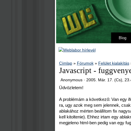
Blog
Címlap
»
Fórumok
»
Felület kialakítás
Javascript - fuggveny
Anonymous ·
2005. Már. 17. (Cs), 23
Üdvözletem!
A problémám a következő: Van egy ifr
ra, ugy azok meg sem jelennek, csa
ablakához mérten beállítom fix nagys
kell kitoltenie). Ehhez irtam egy abla
megjeleno html-ben pedig van egy fugg