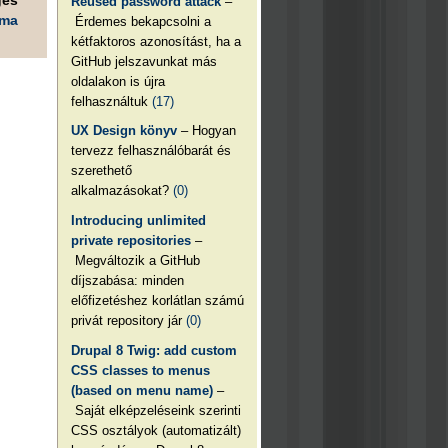
Reused password attack
–
éma
Érdemes bekapcsolni a
kétfaktoros azonosítást, ha a
GitHub jelszavunkat más
oldalakon is újra
felhasználtuk
(17)
UX Design könyv
– Hogyan
tervezz felhasználóbarát és
szerethető
alkalmazásokat?
(0)
Introducing unlimited
private repositories
–
Megváltozik a GitHub
díjszabása: minden
előfizetéshez korlátlan számú
privát repository jár
(0)
Drupal 8 Twig: add custom
CSS classes to menus
(based on menu name)
–
Saját elképzeléseink szerinti
CSS osztályok (automatizált)