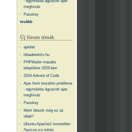
- egymásba ágyazott ajax
meghívás
Passkey
tovább
Új fórum témák
ajánlat
hibadetektív.hu
PHPMailer mauális
telepítése 2025-ben
2024 Advent of Code
Ajax form kezelési probléma
- egymásba ágyazott ajax
meghívás
Passkey
Miért létezik még ez az
oldal?
Ubuntu Apache2 ismeretlen
/favicon.ico kérés