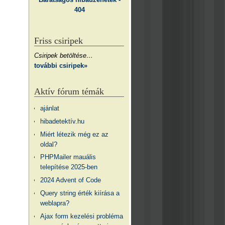
404
Friss csiripek
Csiripek betöltése…
további csiripek»
Aktív fórum témák
ajánlat
hibadetektív.hu
Miért létezik még ez az
oldal?
PHPMailer mauális
telepítése 2025-ben
2024 Advent of Code
Query string érték kiírása a
weblapra?
Ajax form kezelési probléma