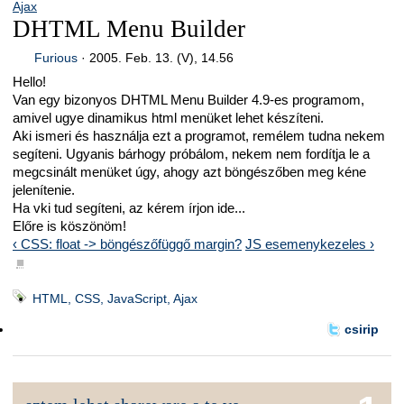
Ajax
DHTML Menu Builder
Furious
·
2005. Feb. 13. (V), 14.56
Hello!
Van egy bizonyos DHTML Menu Builder 4.9-es programom,
amivel ugye dinamikus html menüket lehet készíteni.
Aki ismeri és használja ezt a programot, remélem tudna nekem
segíteni. Ugyanis bárhogy próbálom, nekem nem fordítja le a
megcsinált menüket úgy, ahogy azt böngészőben meg kéne
jelenítenie.
Ha vki tud segíteni, az kérem írjon ide...
Előre is köszönöm!
‹ CSS: float -> böngészőfüggő margin?
JS esemenykezeles ›
■
HTML, CSS, JavaScript, Ajax
csirip