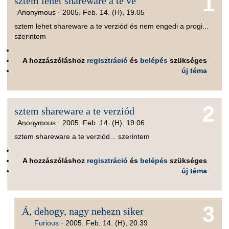
1
sztem lehet shareware a te ve
Anonymous ·
2005. Feb. 14. (H), 19.05
sztem lehet shareware a te verziód és nem engedi a progi...
szerintem
A hozzászóláshoz
regisztráció
és
belépés
szükséges
új téma
2
sztem shareware a te verziód
Anonymous ·
2005. Feb. 14. (H), 19.06
sztem shareware a te verziód... szerintem
A hozzászóláshoz
regisztráció
és
belépés
szükséges
új téma
3
Á, dehogy, nagy nehezn siker
Furious
·
2005. Feb. 14. (H), 20.39