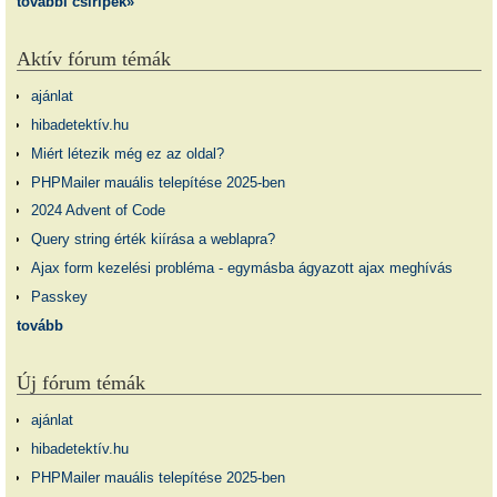
további csiripek»
Aktív fórum témák
ajánlat
hibadetektív.hu
Miért létezik még ez az oldal?
PHPMailer mauális telepítése 2025-ben
2024 Advent of Code
Query string érték kiírása a weblapra?
Ajax form kezelési probléma - egymásba ágyazott ajax meghívás
Passkey
tovább
Új fórum témák
ajánlat
hibadetektív.hu
PHPMailer mauális telepítése 2025-ben