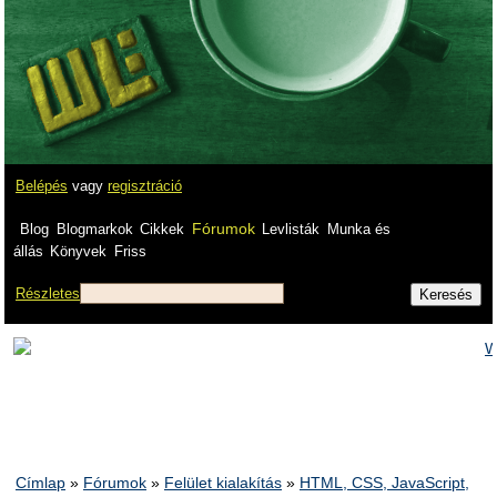
Belépés
vagy
regisztráció
Fórumok
Blog
Blogmarkok
Cikkek
Levlisták
Munka és
állás
Könyvek
Friss
Részletes
Címlap
»
Fórumok
»
Felület kialakítás
»
HTML, CSS, JavaScript,