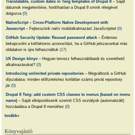
Translatable, custom dates in Twig templates of Drupal 8
– Saját
dátumok megjelenítése, fordíthatóan a Drupal 8 smink rétegével
dolgozva
(0)
NativeScript – Cross-Platform Native Development with
Javascript
– Fejlesszünk natív mobilalkalmazást JavaScripttel
(0)
GitHub Security Update: Reused password attack
– Érdemes
bekapcsolni a kétfaktoros azonosítást, ha a GitHub jelszavunkat más
oldalakon is újra felhasználtuk
(17)
UX Design könyv
– Hogyan tervezz felhasználóbarát és szerethető
alkalmazásokat?
(0)
Introducing unlimited private repositories
– Megváltozik a GitHub
díjszabása: minden előfizetéshez korlátlan számú privát repository
jár
(0)
Drupal 8 Twig: add custom CSS classes to menus (based on menu
name)
– Saját elképzeléseink szerinti CSS osztályok (automatizált)
hozzáadása a Drupal 8 menüihez
(0)
tovább»
Könyvajánló