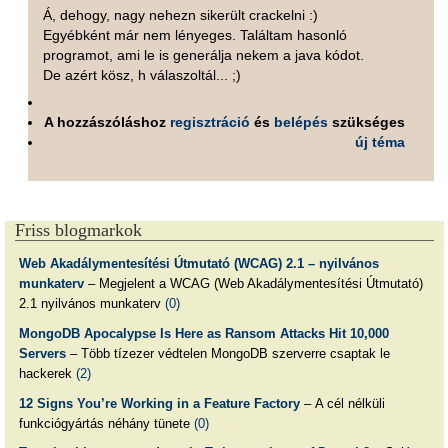
Á, dehogy, nagy nehezn sikerült crackelni :)
Egyébként már nem lényeges. Találtam hasonló
programot, ami le is generálja nekem a java kódot.
De azért kösz, h válaszoltál... ;)
A hozzászóláshoz
regisztráció
és
belépés
szükséges
új téma
Friss blogmarkok
Web Akadálymentesítési Útmutató (WCAG) 2.1 – nyilvános
munkaterv
– Megjelent a WCAG (Web Akadálymentesítési Útmutató)
2.1 nyilvános munkaterv
(0)
MongoDB Apocalypse Is Here as Ransom Attacks Hit 10,000
Servers
– Több tízezer védtelen MongoDB szerverre csaptak le
hackerek
(2)
12 Signs You’re Working in a Feature Factory
– A cél nélküli
funkciógyártás néhány tünete
(0)