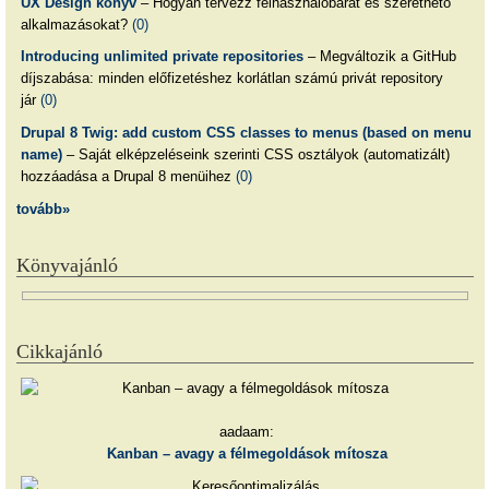
UX Design könyv
– Hogyan tervezz felhasználóbarát és szerethető
alkalmazásokat?
(0)
Introducing unlimited private repositories
– Megváltozik a GitHub
díjszabása: minden előfizetéshez korlátlan számú privát repository
jár
(0)
Drupal 8 Twig: add custom CSS classes to menus (based on menu
name)
– Saját elképzeléseink szerinti CSS osztályok (automatizált)
hozzáadása a Drupal 8 menüihez
(0)
tovább»
Könyvajánló
Cikkajánló
aadaam:
Kanban – avagy a félmegoldások mítosza