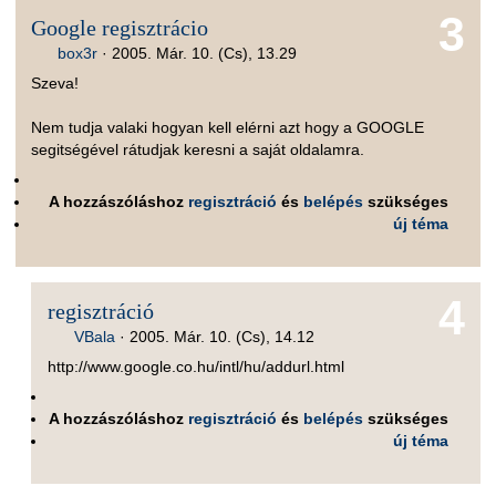
3
Google regisztrácio
box3r
·
2005. Már. 10. (Cs), 13.29
Szeva!
Nem tudja valaki hogyan kell elérni azt hogy a GOOGLE
segitségével rátudjak keresni a saját oldalamra.
A hozzászóláshoz
regisztráció
és
belépés
szükséges
új téma
4
regisztráció
VBala
·
2005. Már. 10. (Cs), 14.12
http://www.google.co.hu/intl/hu/addurl.html
A hozzászóláshoz
regisztráció
és
belépés
szükséges
új téma