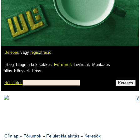
Belépés
vagy
regisztráció
Fórumok
Blog
Blogmarkok
Cikkek
Levlisták
Munka és
állás
Könyvek
Friss
Részletes
Címlap
»
Fórumok
»
Felület kialakítás
»
Keresők