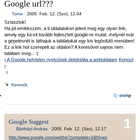
Google url???
Tome
·
2005. Feb. 12. (Szo), 12.04
Sziasztok!
Ha jól emlékszem, a ti oldalatokon jelent meg egy olyan link,
amely egy kicsit tovább fejlesztett google-re mutat, melynél már
a gépelésnél is láthajuk a találatokat egy kis legördülő menüben!
Ez a link hol szerepelt az oldalon? A keresővel sajnos nem
találtam meg... :(
‹ A Google helytelen nyelvűnek detektálta a weboldalam
Kereső
›
■
Keresők
csirip
1
Google Suggest
Bártházi András
·
2005. Feb. 12. (Szo), 12.17
http://www.google.com/webhp?complete=1&hl=en