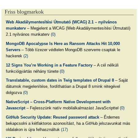
Friss blogmarkok
Web Akadálymentesítési Útmutató (WCAG) 2.1 – nyilvános
munkaterv
– Megjelent a WCAG (Web Akadálymentesítési Útmutató)
2.1 nyilvános munkaterv
(0)
MongoDB Apocalypse Is Here as Ransom Attacks Hit 10,000
Servers
– Több tízezer védtelen MongoDB szerverre csaptak le
hackerek
(2)
12 Signs You’re Working in a Feature Factory
– A cél nélküli
funkciógyártás néhány tünete
(0)
Translatable, custom dates in Twig templates of Drupal 8
– Saját
dátumok megjelenítése, fordíthatóan a Drupal 8 smink rétegével
dolgozva
(0)
NativeScript – Cross-Platform Native Development with
Javascript
– Fejlesszünk natív mobilalkalmazást JavaScripttel
(0)
GitHub Security Update: Reused password attack
– Érdemes
bekapcsolni a kétfaktoros azonosítást, ha a GitHub jelszavunkat más
oldalakon is újra felhasználtuk
(17)