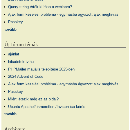
Query string érték kiírása a weblapra?
Ajax form kezelési probléma - egymásba ágyazott ajax meghívás
Passkey
tovább
Új fórum témák
ajánlat
hibadetektív.hu
PHPMailer mauális telepítése 2025-ben
2024 Advent of Code
Ajax form kezelési probléma - egymásba ágyazott ajax meghívás
Passkey
Miért létezik még ez az oldal?
Ubuntu Apache2 ismeretlen /favicon.ico kérés
tovább
Archívum