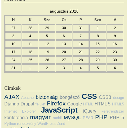
augusztus 2026
H
K
Sze
Cs
P
Szo
V
27
28
29
30
31
1
2
3
4
5
6
7
8
9
10
11
12
13
14
15
16
17
18
19
20
21
22
23
24
25
26
27
28
29
30
31
1
2
3
4
5
6
Címkék
CSS
AJAX
biztonság
böngésző
CSS3
Apache
design
Firefox
Django
Drupal
Google
HTML 5
felület
HTML
HTML5
JavaScript
jQuery
Internet Explorer
keretrendszer
magyar
PHP
MySQL
konferencia
PHP 5
mobil
PEAR
Python
rendezvény
WordPress
Zend