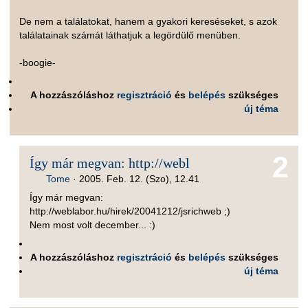
De nem a találatokat, hanem a gyakori kereséseket, s azok
találatainak számát láthatjuk a legördülő menüben.
-boogie-
A hozzászóláshoz
regisztráció
és
belépés
szükséges
új téma
2
Így már megvan: http://webl
Tome
·
2005. Feb. 12. (Szo), 12.41
Így már megvan:
http://weblabor.hu/hirek/20041212/jsrichweb ;)
Nem most volt december... :)
A hozzászóláshoz
regisztráció
és
belépés
szükséges
új téma