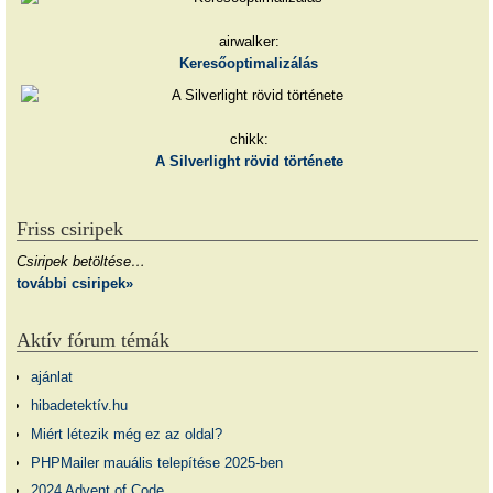
airwalker:
Keresőoptimalizálás
chikk:
A Silverlight rövid története
Friss csiripek
Csiripek betöltése…
további csiripek»
Aktív fórum témák
ajánlat
hibadetektív.hu
Miért létezik még ez az oldal?
PHPMailer mauális telepítése 2025-ben
2024 Advent of Code