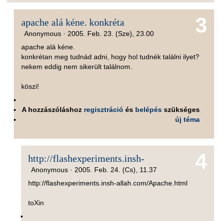
3
apache alá kéne. konkréta
Anonymous ·
2005. Feb. 23. (Sze), 23.00
apache alá kéne.
konkrétan meg tudnád adni, hogy hol tudnék találni ilyet?
nekem eddig nem sikerült találnom.
köszi!
A hozzászóláshoz
regisztráció
és
belépés
szükséges
új téma
4
http://flashexperiments.insh-
Anonymous ·
2005. Feb. 24. (Cs), 11.37
http://flashexperiments.insh-allah.com/Apache.html
toXin