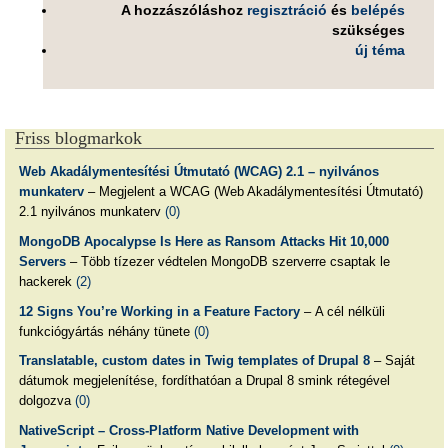
A hozzászóláshoz
regisztráció
és
belépés
szükséges
új téma
Friss blogmarkok
Web Akadálymentesítési Útmutató (WCAG) 2.1 – nyilvános
munkaterv
– Megjelent a WCAG (Web Akadálymentesítési Útmutató)
2.1 nyilvános munkaterv
(0)
MongoDB Apocalypse Is Here as Ransom Attacks Hit 10,000
Servers
– Több tízezer védtelen MongoDB szerverre csaptak le
hackerek
(2)
12 Signs You’re Working in a Feature Factory
– A cél nélküli
funkciógyártás néhány tünete
(0)
Translatable, custom dates in Twig templates of Drupal 8
– Saját
dátumok megjelenítése, fordíthatóan a Drupal 8 smink rétegével
dolgozva
(0)
NativeScript – Cross-Platform Native Development with