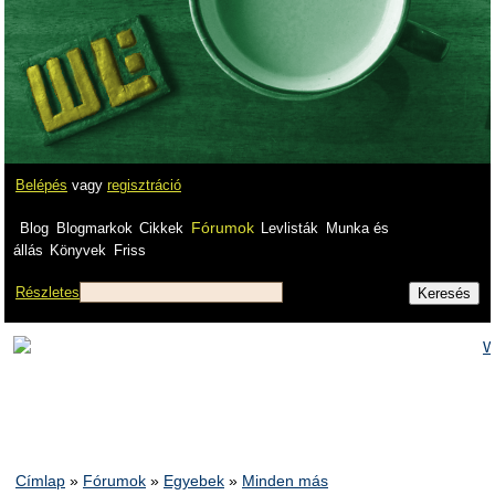
Belépés
vagy
regisztráció
Fórumok
Blog
Blogmarkok
Cikkek
Levlisták
Munka és
állás
Könyvek
Friss
Részletes
Címlap
»
Fórumok
»
Egyebek
»
Minden más