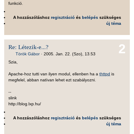
funkció.
A hozzászóláshoz
regisztráció
és
belépés
szükséges
új téma
2
Re: Létezik-e...?
Török Gábor
·
2005. Jan. 22. (Szo), 13.53
Szia,
Apache-hoz tutti van ilyen modul, ellenben ha a
thttpd
is
megfelel, abban natívan lehet ezt szabályozni.
--
slink
http://blog.lxp.hu/
A hozzászóláshoz
regisztráció
és
belépés
szükséges
új téma