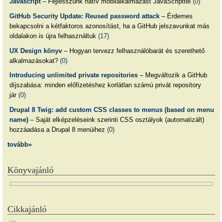
Javascript
– Fejlesszünk natív mobilalkalmazást JavaScripttel
(0)
GitHub Security Update: Reused password attack
– Érdemes
bekapcsolni a kétfaktoros azonosítást, ha a GitHub jelszavunkat más
oldalakon is újra felhasználtuk
(17)
UX Design könyv
– Hogyan tervezz felhasználóbarát és szerethető
alkalmazásokat?
(0)
Introducing unlimited private repositories
– Megváltozik a GitHub
díjszabása: minden előfizetéshez korlátlan számú privát repository
jár
(0)
Drupal 8 Twig: add custom CSS classes to menus (based on menu
name)
– Saját elképzeléseink szerinti CSS osztályok (automatizált)
hozzáadása a Drupal 8 menüihez
(0)
tovább»
Könyvajánló
Cikkajánló