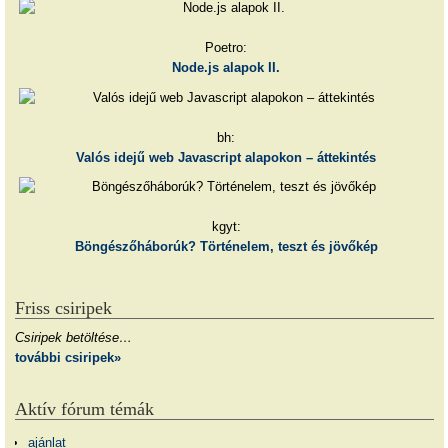
Poetro:
Node.js alapok II.
bh:
Valós idejű web Javascript alapokon – áttekintés
kgyt:
Böngészőháborúk? Történelem, teszt és jövőkép
Friss csiripek
Csiripek betöltése…
további csiripek»
Aktív fórum témák
ajánlat