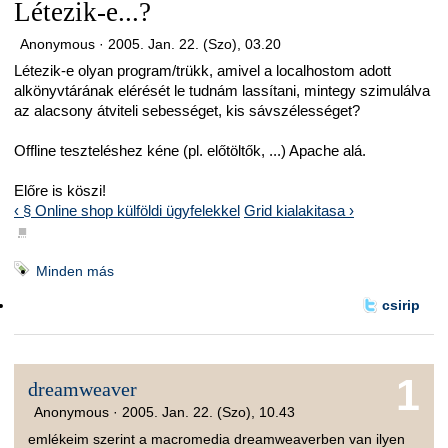
Létezik-e...?
Anonymous ·
2005. Jan. 22. (Szo), 03.20
Létezik-e olyan program/trükk, amivel a localhostom adott
alkönyvtárának elérését le tudnám lassítani, mintegy szimulálva
az alacsony átviteli sebességet, kis sávszélességet?
Offline teszteléshez kéne (pl. előtöltők, ...) Apache alá.
Előre is köszi!
‹ § Online shop külföldi ügyfelekkel
Grid kialakitasa ›
■
Minden más
csirip
1
dreamweaver
Anonymous ·
2005. Jan. 22. (Szo), 10.43
emlékeim szerint a macromedia dreamweaverben van ilyen