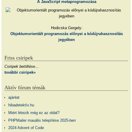
A JavaScript metaprogramozása
Hodicska Gergely:
Objektumorientált programozás előnyei a kódújrahasznosítás
jegyében
Friss csiripek
Csiripek betöltése…
további csiripek»
Aktív fórum témák
ajánlat
hibadetektív.hu
Miért létezik még ez az oldal?
PHPMailer mauális telepítése 2025-ben
2024 Advent of Code