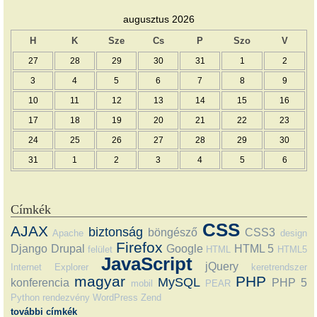
augusztus 2026
H
K
Sze
Cs
P
Szo
V
27
28
29
30
31
1
2
3
4
5
6
7
8
9
10
11
12
13
14
15
16
17
18
19
20
21
22
23
24
25
26
27
28
29
30
31
1
2
3
4
5
6
Címkék
CSS
AJAX
biztonság
böngésző
CSS3
Apache
design
Firefox
Django
Drupal
Google
HTML 5
felület
HTML
HTML5
JavaScript
jQuery
Internet Explorer
keretrendszer
magyar
PHP
MySQL
konferencia
PHP 5
mobil
PEAR
Python
rendezvény
WordPress
Zend
további címkék