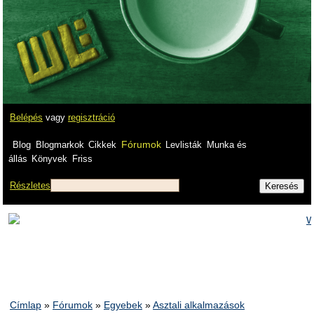
Belépés
vagy
regisztráció
Fórumok
Blog
Blogmarkok
Cikkek
Levlisták
Munka és
állás
Könyvek
Friss
Részletes
Címlap
»
Fórumok
»
Egyebek
»
Asztali alkalmazások