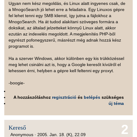
Ugyan nem kész megoldás, és Linux alatt ingyenes csak, de
a MnogoSearch jó lehet erre a feladatra. Egy Linuxos gépre
fel lehet tenni egy SMB klienst, így jutna a fájlokhoz a
MnogoSearch. Ha át tudod alakítani szöveges formára a
doksikat, az általad jelzetteket könnyű Linux alatt, akkor
ezután az indexelés megoldott. A megjelenítés PHP-ből
egyrészt pofonegyszerű, másrészt még adnak hozzá kész
programot is.
Ha a szerver Windows, akkor különben egy kis trükközéssel
meg lehet csinálni azt is, hogy a Google keresőt kívülről el
lehessen érni, helyben a gépre kell feltenni egy proxyt.
-boogie-
A hozzászóláshoz
regisztráció
és
belépés
szükséges
új téma
2
Kereső
Anonymous ·
2005. Jan. 18. (K), 22.09