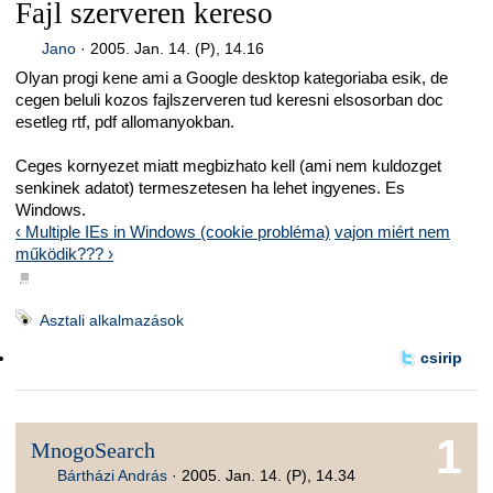
Fajl szerveren kereso
Jano
·
2005. Jan. 14. (P), 14.16
Olyan progi kene ami a Google desktop kategoriaba esik, de
cegen beluli kozos fajlszerveren tud keresni elsosorban doc
esetleg rtf, pdf allomanyokban.
Ceges kornyezet miatt megbizhato kell (ami nem kuldozget
senkinek adatot) termeszetesen ha lehet ingyenes. Es
Windows.
‹ Multiple IEs in Windows (cookie probléma)
vajon miért nem
működik??? ›
■
Asztali alkalmazások
csirip
1
MnogoSearch
Bártházi András
·
2005. Jan. 14. (P), 14.34