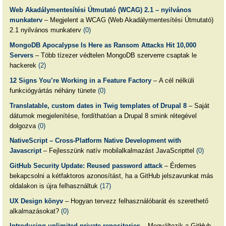
Web Akadálymentesítési Útmutató (WCAG) 2.1 – nyilvános
munkaterv
– Megjelent a WCAG (Web Akadálymentesítési Útmutató)
2.1 nyilvános munkaterv
(0)
MongoDB Apocalypse Is Here as Ransom Attacks Hit 10,000
Servers
– Több tízezer védtelen MongoDB szerverre csaptak le
hackerek
(2)
12 Signs You’re Working in a Feature Factory
– A cél nélküli
funkciógyártás néhány tünete
(0)
Translatable, custom dates in Twig templates of Drupal 8
– Saját
dátumok megjelenítése, fordíthatóan a Drupal 8 smink rétegével
dolgozva
(0)
NativeScript – Cross-Platform Native Development with
Javascript
– Fejlesszünk natív mobilalkalmazást JavaScripttel
(0)
GitHub Security Update: Reused password attack
– Érdemes
bekapcsolni a kétfaktoros azonosítást, ha a GitHub jelszavunkat más
oldalakon is újra felhasználtuk
(17)
UX Design könyv
– Hogyan tervezz felhasználóbarát és szerethető
alkalmazásokat?
(0)
Introducing unlimited private repositories
– Megváltozik a GitHub