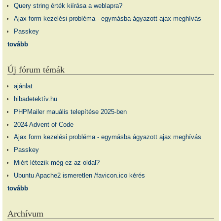
Query string érték kiírása a weblapra?
Ajax form kezelési probléma - egymásba ágyazott ajax meghívás
Passkey
tovább
Új fórum témák
ajánlat
hibadetektív.hu
PHPMailer mauális telepítése 2025-ben
2024 Advent of Code
Ajax form kezelési probléma - egymásba ágyazott ajax meghívás
Passkey
Miért létezik még ez az oldal?
Ubuntu Apache2 ismeretlen /favicon.ico kérés
tovább
Archívum