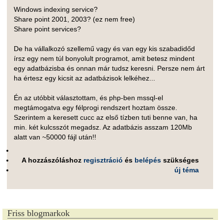
Windows indexing service?
Share point 2001, 2003? (ez nem free)
Share point services?
De ha vállalkozó szellemű vagy és van egy kis szabadidőd
írsz egy nem túl bonyolult programot, amit betesz mindent
egy adatbázisba és onnan már tudsz keresni. Persze nem árt
ha értesz egy kicsit az adatbázisok lelkéhez...
Én az utóbbit választottam, és php-ben mssql-el
megtámogatva egy félprogi rendszert hoztam össze.
Szerintem a keresett cucc az első tízben tuti benne van, ha
min. két kulcsszót megadsz. Az adatbázis asszam 120Mb
alatt van ~50000 fájl után!!
A hozzászóláshoz
regisztráció
és
belépés
szükséges
új téma
Friss blogmarkok