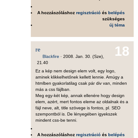
A hozzászóláshoz
regisztráció
és
belépés
szükséges
új téma
18
re
Blackfire
·
2008. Jan. 30. (Sze),
21.40
Ez a kép nem design elem volt, egy logo,
aminek klikkelhetőnek kellett lennie. Amúgy a
htmlben gyakorlatilag csak pár div van, minden
más a css fájlban.
Meg egy-két kép, annak ellenére hogy design
elem, azért, mert fontos eleme az oldalnak és a
fájl neve, alt, title szövege is fontos, pl. SEO
szempontból is. De lényegében igyekszek
mindent css-be tenni.
A hozzászóláshoz
regisztráció
és
belépés