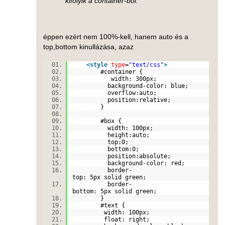
kifolyik a container-ből.
éppen ezért nem 100%-kell, hanem auto és a
top,bottom kinullázása, azaz
<
style
type
=
"text/css"
>
#container {
width: 300px;
background-color: blue;
overflow:auto;
position:relative;
}
#box {
width: 100px;
height:auto;
top:0;
bottom:0;
position:absolute;
background-color: red;
border-
top: 5px solid green;
border-
bottom: 5px solid green;
}
#text {
width: 100px;
float: right;