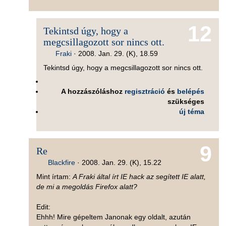
12
Tekintsd úgy, hogy a
megcsillagozott sor nincs ott.
Fraki
·
2008. Jan. 29. (K), 18.59
Tekintsd úgy, hogy a megcsillagozott sor nincs ott.
A hozzászóláshoz
regisztráció
és
belépés
szükséges
új téma
9
Re
Blackfire
·
2008. Jan. 29. (K), 15.22
Mint írtam:
A Fraki által írt IE hack az segített IE alatt,
de mi a megoldás Firefox alatt?
Edit:
Ehhh! Mire gépeltem Janonak egy oldalt, azután