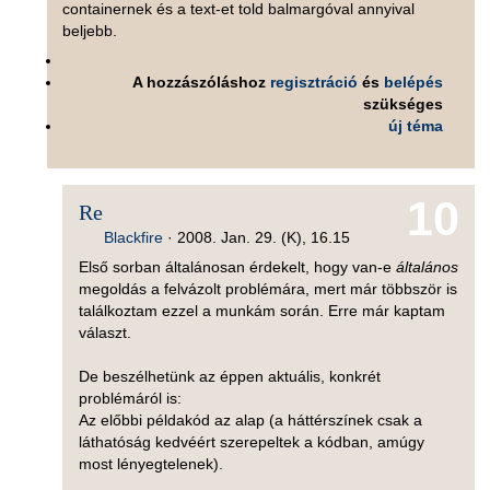
containernek és a text-et told balmargóval annyival
beljebb.
A hozzászóláshoz
regisztráció
és
belépés
szükséges
új téma
10
Re
Blackfire
·
2008. Jan. 29. (K), 16.15
Első sorban általánosan érdekelt, hogy van-e
általános
megoldás a felvázolt problémára, mert már többször is
találkoztam ezzel a munkám során. Erre már kaptam
választ.
De beszélhetünk az éppen aktuális, konkrét
problémáról is:
Az előbbi példakód az alap (a háttérszínek csak a
láthatóság kedvéért szerepeltek a kódban, amúgy
most lényegtelenek).