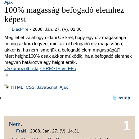
Ajax
100% magasság befogadó elemhez
képest
Blackfire
·
2008. Jan. 27. (V), 02.06
Meg lehet valahogy oldani CSS-el, hogy egy div magassága
mindig akkora legyen, mint az őt befogadó div magassága,
akkor is, ha nem ismerjük a befogadó elem magasságát?
Mert height:100% csak akkor működik, ha a befogadó elemnek
megvan határozva egy height érték.
‹ Számozott lista
<PRE> IE vs FF ›
■
HTML, CSS, JavaScript, Ajax
csirip
1
Nem.
Fraki
·
2008. Jan. 27. (V), 14.31