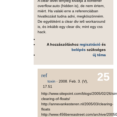
A clear divet tényleg kiváltja a konténer
overflow:auto (hidden is), de nem értem,
miért. Ha valaki erre a referenciában
hivatkozást tudna adni, megköszönném.
De egyébként a clear div ie6 workaround
is, és inkább egy clear div, mint egy css
hack.
A hozzászóláshoz
regisztráció
és
belépés
szükséges
új téma
25
ref
toxin
·
2008. Feb. 3. (V),
17.51
http://www.sitepoint.com/blogs/2005/02/26/si
clearing-of-floats/
http://annevankesteren.nl/2005/03/clearing-
floats
http://www.456bereastreet.com/archive/200502