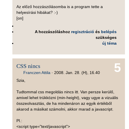
Az előző hozzászólásomba is a program tette a
helyesírási hibákat? :-)
[on]
A hozzászóláshoz
regisztráció
és
belépés
szükséges
új téma
5
CSS nincs
Franczen Attila
·
2008. Jan. 28. (H), 16.40
Szia,
Tudtommal css megoldás nincs itt. Van persze kerülő,
amivel lehet trükközni (min-height), vagy ugye a vizuális
összeolvasztás, de ha mindenáron az egyik értékből
akarod a másikat számolni, akkor marad a javascript.
Pl.:
<script type="text/javascript">