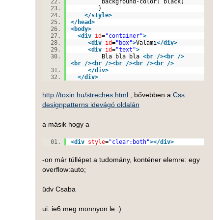
background-color: black;
}
</
style
>
</
head
>
<
body
>
<
div
id
=
"container"
>
<
div
id
=
"box"
>
Valami
</
div
>
<
div
id
=
"text"
>
Bla bla bla
<
br
/>
<
br
/>
<
br
/>
<
br
/>
<
br
/>
<
br
/>
<
br
/>
</
div
>
</
div
>
http://toxin.hu/streches.html
, bővebben a
Css
designpatterns idevágó oldalán
a másik hogy a
<
div
style
=
"clear:both"
>
</
div
>
-on már túllépet a tudomány, konténer elemre: egy
overflow:auto;
üdv Csaba
ui: ie6 meg monnyon le :)