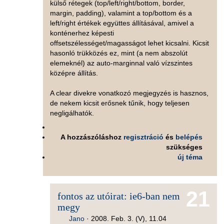
külső rétegek (top/left/right/bottom, border,
margin, padding), valamint a top/bottom és a
left/right értékek együttes állításával, amivel a
konténerhez képesti
offsetszélességet/magasságot lehet kicsalni. Kicsit
hasonló trükközés ez, mint (a nem abszolút
elemeknél) az auto-marginnal való vízszintes
középre állítás.
A clear divekre vonatkozó megjegyzés is hasznos,
de nekem kicsit erősnek tűnik, hogy teljesen
negligálhatók.
A hozzászóláshoz
regisztráció
és
belépés
szükséges
új téma
21
fontos az utóirat: ie6-ban nem
megy
Jano
·
2008. Feb. 3. (V), 11.04