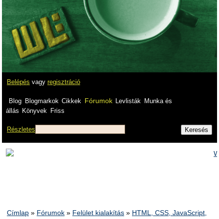
Belépés
vagy
regisztráció
Fórumok
Blog
Blogmarkok
Cikkek
Levlisták
Munka és
állás
Könyvek
Friss
Részletes
Címlap
»
Fórumok
»
Felület kialakítás
»
HTML, CSS, JavaScript,