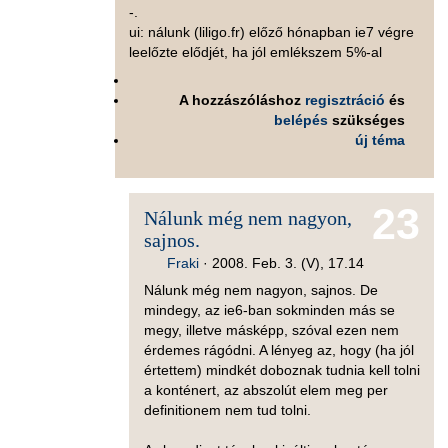
-.
ui: nálunk (liligo.fr) előző hónapban ie7 végre
leelőzte elődjét, ha jól emlékszem 5%-al
A hozzászóláshoz
regisztráció
és
belépés
szükséges
új téma
23
Nálunk még nem nagyon,
sajnos.
Fraki
·
2008. Feb. 3. (V), 17.14
Nálunk még nem nagyon, sajnos. De
mindegy, az ie6-ban sokminden más se
megy, illetve másképp, szóval ezen nem
érdemes rágódni. A lényeg az, hogy (ha jól
értettem) mindkét doboznak tudnia kell tolni
a konténert, az abszolút elem meg per
definitionem nem tud tolni.