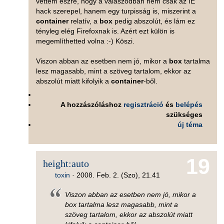
vettem észre, hogy a válaszodban nem csak az IE
hack szerepel, hanem egy turpisság is, miszerint a
container
relatív, a
box
pedig abszolút, és lám ez
tényleg elég Firefoxnak is. Azért ezt külön is
megemlíthetted volna :-) Köszi.
Viszon abban az esetben nem jó, mikor a
box
tartalma
lesz magasabb, mint a szöveg tartalom, ekkor az
abszolút miatt kifolyik a
container
-ből.
A hozzászóláshoz
regisztráció
és
belépés
szükséges
új téma
19
height:auto
toxin
·
2008. Feb. 2. (Szo), 21.41
Viszon abban az esetben nem jó, mikor a
box tartalma lesz magasabb, mint a
szöveg tartalom, ekkor az abszolút miatt