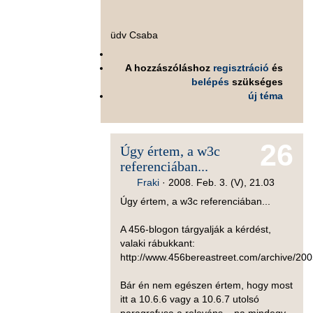
üdv Csaba
A hozzászóláshoz
regisztráció
és
belépés
szükséges
új téma
26
Úgy értem, a w3c
referenciában...
Fraki
·
2008. Feb. 3. (V), 21.03
Úgy értem, a w3c referenciában...
A 456-blogon tárgyalják a kérdést,
valaki rábukkant:
http://www.456bereastreet.com/archive/20
Bár én nem egészen értem, hogy most
itt a 10.6.6 vagy a 10.6.7 utolsó