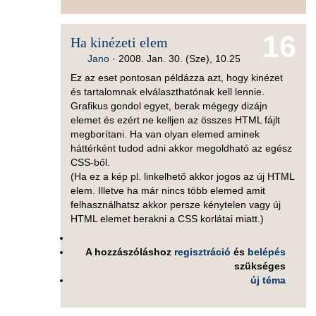
16
Ha kinézeti elem
Jano
·
2008. Jan. 30. (Sze), 10.25
Ez az eset pontosan példázza azt, hogy kinézet
és tartalomnak elválaszthatónak kell lennie.
Grafikus gondol egyet, berak mégegy dizájn
elemet és ezért ne kelljen az összes HTML fájlt
megborítani. Ha van olyan elemed aminek
háttérként tudod adni akkor megoldható az egész
CSS-ből.
(Ha ez a kép pl. linkelhető akkor jogos az új HTML
elem. Illetve ha már nincs több elemed amit
felhasználhatsz akkor persze kénytelen vagy új
HTML elemet berakni a CSS korlátai miatt.)
A hozzászóláshoz
regisztráció
és
belépés
szükséges
új téma