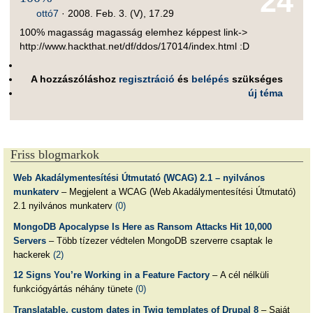
24
ottó7
·
2008. Feb. 3. (V), 17.29
100% magasság magasság elemhez képpest link->
http://www.hackthat.net/df/ddos/17014/index.html :D
A hozzászóláshoz
regisztráció
és
belépés
szükséges
új téma
Friss blogmarkok
Web Akadálymentesítési Útmutató (WCAG) 2.1 – nyilvános
munkaterv
– Megjelent a WCAG (Web Akadálymentesítési Útmutató)
2.1 nyilvános munkaterv
(0)
MongoDB Apocalypse Is Here as Ransom Attacks Hit 10,000
Servers
– Több tízezer védtelen MongoDB szerverre csaptak le
hackerek
(2)
12 Signs You’re Working in a Feature Factory
– A cél nélküli
funkciógyártás néhány tünete
(0)
Translatable, custom dates in Twig templates of Drupal 8
– Saját