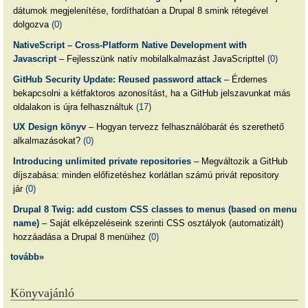
dátumok megjelenítése, fordíthatóan a Drupal 8 smink rétegével
dolgozva
(0)
NativeScript – Cross-Platform Native Development with
Javascript
– Fejlesszünk natív mobilalkalmazást JavaScripttel
(0)
GitHub Security Update: Reused password attack
– Érdemes
bekapcsolni a kétfaktoros azonosítást, ha a GitHub jelszavunkat más
oldalakon is újra felhasználtuk
(17)
UX Design könyv
– Hogyan tervezz felhasználóbarát és szerethető
alkalmazásokat?
(0)
Introducing unlimited private repositories
– Megváltozik a GitHub
díjszabása: minden előfizetéshez korlátlan számú privát repository
jár
(0)
Drupal 8 Twig: add custom CSS classes to menus (based on menu
name)
– Saját elképzeléseink szerinti CSS osztályok (automatizált)
hozzáadása a Drupal 8 menüihez
(0)
tovább»
Könyvajánló