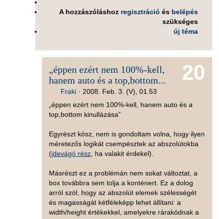
A hozzászóláshoz
regisztráció
és
belépés
szükséges
új téma
20
„éppen ezért nem 100%-kell,
hanem auto és a top,bottom...
Fraki
·
2008. Feb. 3. (V), 01.53
„éppen ezért nem 100%-kell, hanem auto és a
top,bottom kinullázása”
Egyrészt kösz, nem is gondoltam volna, hogy ilyen
méretezős logikát csempésztek az abszolútokba
(
idevágó rész
, ha valakit érdekel).
Másrészt ez a problémán nem sokat változtat, a
box továbbra sem tolja a konténert. Ez a dolog
arról szól, hogy az abszolút elemek szélességét
és magasságát kétféleképp lehet állítani: a
width/height értékekkel, amelyekre rárakódnak a