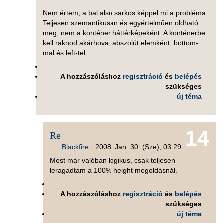
Nem értem, a bal alsó sarkos képpel mi a probléma.
Teljesen szemantikusan és egyértelműen oldható
meg; nem a konténer háttérképeként. A konténerbe
kell raknod akárhova, abszolút elemként, bottom-
mal és left-tel.
A hozzászóláshoz
regisztráció
és
belépés
szükséges
új téma
14
Re
Blackfire
·
2008. Jan. 30. (Sze), 03.29
Most már valóban logikus, csak teljesen
leragadtam a 100% height megoldásnál.
A hozzászóláshoz
regisztráció
és
belépés
szükséges
új téma