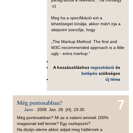
paragrafusa a releváns... na mindegy
:o)
Meg ha a specifikáció ezt a
lehetőséget kínálja, akkor miért írja a
sitepoint szerzője, hogy
„The Markup Method: The first and
W3C-recommended approach is a little
ugly - extra markup.”
A hozzászóláshoz
regisztráció
és
belépés
szükséges
új téma
7
Még pontosabban?
Jano
·
2008. Jan. 28. (H), 19.30
Még pontosabban? Mi az a valami aminek 100%
magasnak kell lennie? Egy oszlopszín?
Ha dizájn eleme akkor adjad meg háttérnek a