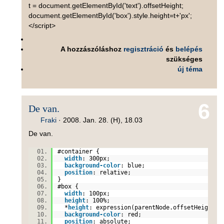
t = document.getElementById('text').offsetHeight;
document.getElementById('box').style.height=t+'px';
</script>
A hozzászóláshoz
regisztráció
és
belépés
szükséges
új téma
6
De van.
Fraki
·
2008. Jan. 28. (H), 18.03
De van.
#contai
ner {
width
:
300px
;
background-color
:
blue
;
position
:
relative
;
}
#box
{
width
:
100px
;
height
:
100%
;
*
height
: expression(parentNode.offsetHeight 
background-color
:
red
;
position
:
absolute
;