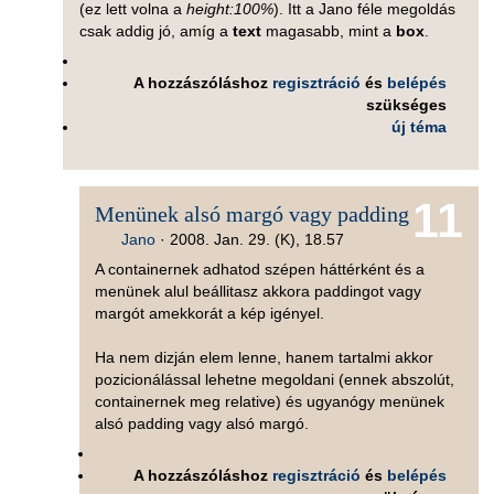
(ez lett volna a
height:100%
). Itt a Jano féle megoldás
csak addig jó, amíg a
text
magasabb, mint a
box
.
A hozzászóláshoz
regisztráció
és
belépés
szükséges
új téma
11
Menünek alsó margó vagy padding
Jano
·
2008. Jan. 29. (K), 18.57
A containernek adhatod szépen háttérként és a
menünek alul beállitasz akkora paddingot vagy
margót amekkorát a kép igényel.
Ha nem dizján elem lenne, hanem tartalmi akkor
pozicionálással lehetne megoldani (ennek abszolút,
containernek meg relative) és ugyanógy menünek
alsó padding vagy alsó margó.
A hozzászóláshoz
regisztráció
és
belépés