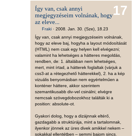
17
Így van, csak annyi
megjegyzéseim volnának, hogy
az eleve...
Fraki
·
2008. Jan. 30. (Sze), 18.23
Így van, csak annyi megjegyzéseim volnának,
hogy az eleve baj, hogyha a layout módosítását
(HTML) nem csak egy helyen kell elvégezni;
valamint ha lehetséges a hátteres megoldás,
rendben, de: 1. általában nem lehetséges,
mert, mint írtad, a hátterek foglaltak (várjuk a
css3-at a rétegezhető hátterekkel), 2. ha a kép
vizuális benyomásban nem egyértelműen a
konténer háttere, akkor szerintem
szemantikusabb div-vel csinálni; elvégre
nemcsak szövegdobozokhoz találták ki a
position: absolute-ot.
Gyakori dolog, hogy a dizájnnak eltérő,
gazdagabb a struktúrája, mint a tartalomnak,
ilyenkor jönnek az üres divek amikkel nekem –
sokakkal ellentétben – semmi bajom sincs.