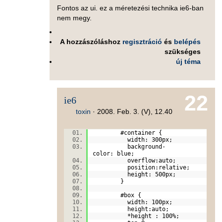
Fontos az ui. ez a méretezési technika ie6-ban
nem megy.
A hozzászóláshoz
regisztráció
és
belépés
szükséges
új téma
22
ie6
toxin
·
2008. Feb. 3. (V), 12.40
#container {
width: 300px;
background-
color: blue;
overflow:auto;
position:relative;
height: 500px
}
#box {
width: 100px;
height:auto;
*height : 100%;