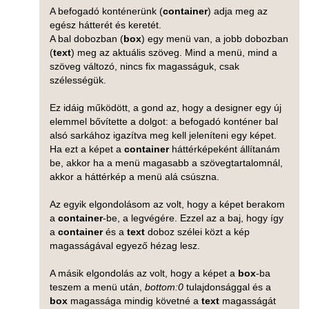
A befogadó konténerünk (
container
) adja meg az
egész hátterét és keretét.
A bal dobozban (
box
) egy menü van, a jobb dobozban
(
text
) meg az aktuális szöveg. Mind a menü, mind a
szöveg változó, nincs fix magasságuk, csak
szélességük.
Ez idáig működött, a gond az, hogy a designer egy új
elemmel bővítette a dolgot: a befogadó konténer bal
alsó sarkához igazítva meg kell jeleníteni egy képet.
Ha ezt a képet a
container
háttérképeként állítanám
be, akkor ha a menü magasabb a szövegtartalomnál,
akkor a háttérkép a menü alá csúszna.
Az egyik elgondolásom az volt, hogy a képet berakom
a
container
-be, a legvégére. Ezzel az a baj, hogy így
a
container
és a
text
doboz szélei közt a kép
magasságával egyező hézag lesz.
A másik elgondolás az volt, hogy a képet a
box
-ba
teszem a menü után,
bottom:0
tulajdonsággal és a
box
magassága mindig követné a
text
magasságát