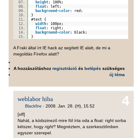
height
:
100%
;
float
:
left
;
background-color
:
red
;
}
#text
{
width
:
100px
;
float
:
right
;
background-color
:
black
;
}
A Fraki által írt IE hack az segített IE alatt, de mi a
megoldás Firefox alatt?
A hozzászóláshoz
regisztráció
és
belépés
szükséges
új téma
4
weblabor hiba
Blackfire
·
2008. Jan. 28. (H), 15.52
[off]
Nahát, a kódszinező mire föl írta oda a float: right sorba
kétszer, hogy
right
? Megnéztem, a szerkesztőmben
egyszer szerepel.