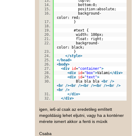
top:0;
bottom:0;
position:absolute;
background-
color: red;
}
#text {
width: 100px;
float: right;
background-
color: black;
}
</
style
>
</
head
>
<
body
>
<
div
id
=
"container"
>
<
div
id
=
"box"
>
Valami
</
div
>
<
div
id
=
"text"
>
Bla bla bla
<
br
/>
<
br
/>
<
br
/>
<
br
/>
<
br
/>
<
br
/>
<
br
/>
</
div
>
</
div
>
igen, ie6-al csak az eredetileg említett
megoldásig lehet eljutni, vagy ha a konténer
mérete ismert akkor a fenti is müxik
Csaba