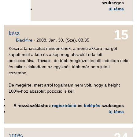
szükséges
új téma
15
kész
Blackfire
·
2008. Jan. 30. (Sze), 03.35
Köszi a tanácsokat mindenkinek, a menü akkora margót
kapott mint a kép és a kép meg abszolút oda lett
poziccionálva. Triviális, de több megközelítésből indultam neki
és mikor elakadtam az egyiknél, több már nem jutott
eszembe.
De megérte, mert arról fogalmam nem volt, hogy a height
100%-hoz abszolút pozicció is kell.
A hozzászóláshoz
regisztráció
és
belépés
szükséges
új téma
100%