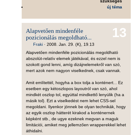
szükséges
új téma
13
Alapvetően mindenféle
pozicionálás megoldható...
Fraki
·
2008. Jan. 29. (K), 19.13
Alapvetően mindenféle pozicionálás megoldható
abszolút-relatív elemek játékával, és ezzel nem is
szokott gond lenni, amíg dizájnelemekről van szó,
mert azok nem nagyon viselkednek, csak vannak.
Amit említettél, hogyha a box tolja a konténert... Ez
esetben egy kétoszlopos layoutról van szó, ahol
mindkét oszlop tol, egyúttal mindkettő lenyúlik (ha a
másik tol). Ezt a viselkedést nem lehet CSS-sel
megoldani. Ilyenkor jönnek be olyan technikák, hogy
az egyik oszlop hátterét kirakod a konténernek
képként stb., de ugye ezeknek megvan a maguk
limitációi, amiket meg jellemzően wrapperekkel lehet
áthidalni.