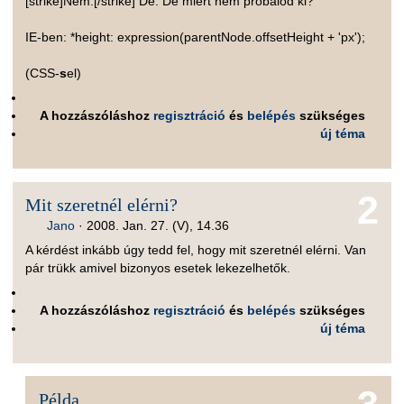
[strike]Nem.[/strike] De. De miért nem próbálod ki?
IE-ben: *height: expression(parentNode.offsetHeight + 'px');
(CSS-
s
el)
A hozzászóláshoz
regisztráció
és
belépés
szükséges
új téma
2
Mit szeretnél elérni?
Jano
·
2008. Jan. 27. (V), 14.36
A kérdést inkább úgy tedd fel, hogy mit szeretnél elérni. Van
pár trükk amivel bizonyos esetek lekezelhetők.
A hozzászóláshoz
regisztráció
és
belépés
szükséges
új téma
Példa