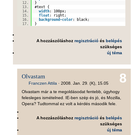
}
#text
{
width
:
100px
;
float
:
right
;
background-color
:
black
;
}
A hozzászóláshoz
regisztráció
és
belépés
szükséges
új téma
8
Olvastam
Franczen Attila
·
2008. Jan. 29. (K), 15.05
Olvastam már a te megoldásodat fentebb, úgyhogy
felesleges ismételned. IE-ben szép és jó, és Mozilla,
Opera? Tudtommal ez volt a kérdés második fele.
A hozzászóláshoz
regisztráció
és
belépés
szükséges
új téma