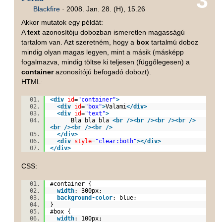
3
Blackfire
·
2008. Jan. 28. (H), 15.26
Akkor mutatok egy példát:
A
text
azonosítóju dobozban ismeretlen magasságú
tartalom van. Azt szeretném, hogy a
box
tartalmú doboz
mindig olyan magas legyen, mint a másik (másképp
fogalmazva, mindig töltse ki teljesen (függőlegesen) a
container
azonosítójú befogadó dobozt).
HTML:
<
div
id
=
"container"
>
<
div
id
=
"box"
>
Valami
</
div
>
<
div
id
=
"text"
>
Bla bla bla
<
br
/>
<
br
/>
<
br
/>
<
br
/>
<
br
/>
<
br
/>
<
br
/>
</
div
>
<
div
style
=
"clear:both"
>
</
div
>
</
div
>
CSS:
#contai
ner {
width
:
300px
;
background-color
:
blue
;
}
#box
{
width
:
100px
;