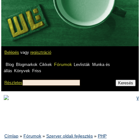
Belépés
vagy
regisztráció
Fórumok
Blog
Blogmarkok
Cikkek
Levlisták
Munka és
állás
Könyvek
Friss
Részletes
Címlap
»
Fórumok
»
Szerver oldali fejlesztés
»
PHP