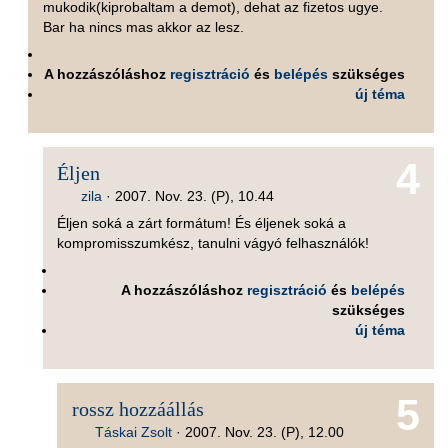
mukodik(kiprobaltam a demot), dehat az fizetos ugye.
Bar ha nincs mas akkor az lesz.
A hozzászóláshoz
regisztráció
és
belépés
szükséges
új téma
4
Éljen
zila
·
2007. Nov. 23. (P), 10.44
Éljen soká a zárt formátum! És éljenek soká a
kompromisszumkész, tanulni vágyó felhasználók!
A hozzászóláshoz
regisztráció
és
belépés
szükséges
új téma
5
rossz hozzáállás
Táskai Zsolt
·
2007. Nov. 23. (P), 12.00