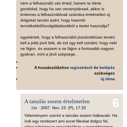
nem a felhasználó van érted, hanem te őérte.
gondolod, hogy ha van versenytársad, akkor is
érdemes a felhasználónak számára értelmetlen új
dolgokat tanulni azért, hogy hasonló
termékekből/szolgáltatásokból a tiedet használja?
egyetértek, hogy a felhasználót jószándékúan terelni
kell a jobb jövő felé, de ezt úgy kell csinálni, hogy neki
ne fájjon. és asszem a ne fájjon a fontosabb nagyon
gyakran, mint a jövő szépsége...
A hozzászóláshoz
regisztráció
és
belépés
szükséges
új téma
6
A tanulás sosem értelmetlen
zila
·
2007. Nov. 23. (P), 17.20
Véleményem szerint a tanulás sosem hiábavaló. Ha
írok egy rendszert ami excel fileokat dolgoz fel,
akkor túlságosan specializáltam a megoldásomat,