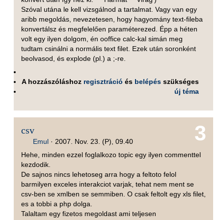
Szóval utána le kell vizsgálnod a tartalmat. Vagy van egy
aribb megoldás, nevezetesen, hogy hagyomány text-fileba
konvertálsz és megfelelően paraméterezed. Épp a héten
volt egy ilyen dolgom, én ooffice calc-kal simán meg
tudtam csinálni a normális text filet. Ezek után soronként
beolvasod, és explode (pl.) a ;-re.
A hozzászóláshoz
regisztráció
és
belépés
szükséges
új téma
3
csv
Emul
·
2007. Nov. 23. (P), 09.40
Hehe, minden ezzel foglalkozo topic egy ilyen commenttel
kezdodik.
De sajnos nincs lehetoseg arra hogy a feltoto felol
barmilyen exceles interakciot varjak, tehat nem ment se
csv-ben se xmlben se semmiben. O csak feltolt egy xls filet,
es a tobbi a php dolga.
Talaltam egy fizetos megoldast ami teljesen