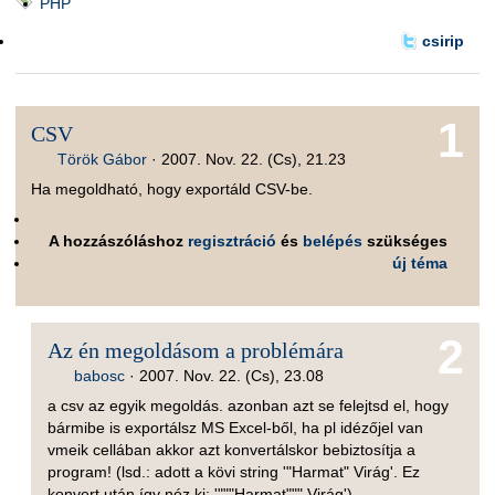
PHP
csirip
1
CSV
Török Gábor
·
2007. Nov. 22. (Cs), 21.23
Ha megoldható, hogy exportáld CSV-be.
A hozzászóláshoz
regisztráció
és
belépés
szükséges
új téma
2
Az én megoldásom a problémára
babosc
·
2007. Nov. 22. (Cs), 23.08
a csv az egyik megoldás. azonban azt se felejtsd el, hogy
bármibe is exportálsz MS Excel-ből, ha pl idézőjel van
vmeik cellában akkor azt konvertálskor bebiztosítja a
program! (lsd.: adott a kövi string '"Harmat" Virág'. Ez
konvert után így néz ki: '"""Harmat""" Virág')