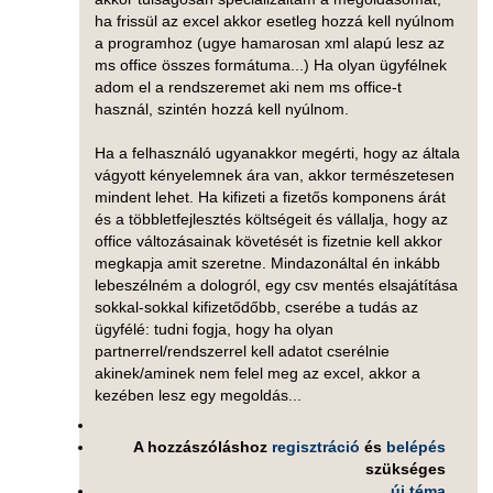
ha frissül az excel akkor esetleg hozzá kell nyúlnom
a programhoz (ugye hamarosan xml alapú lesz az
ms office összes formátuma...) Ha olyan ügyfélnek
adom el a rendszeremet aki nem ms office-t
használ, szintén hozzá kell nyúlnom.
Ha a felhasználó ugyanakkor megérti, hogy az általa
vágyott kényelemnek ára van, akkor természetesen
mindent lehet. Ha kifizeti a fizetős komponens árát
és a többletfejlesztés költségeit és vállalja, hogy az
office változásainak követését is fizetnie kell akkor
megkapja amit szeretne. Mindazonáltal én inkább
lebeszélném a dologról, egy csv mentés elsajátítása
sokkal-sokkal kifizetődőbb, cserébe a tudás az
ügyfélé: tudni fogja, hogy ha olyan
partnerrel/rendszerrel kell adatot cserélnie
akinek/aminek nem felel meg az excel, akkor a
kezében lesz egy megoldás...
A hozzászóláshoz
regisztráció
és
belépés
szükséges
új téma