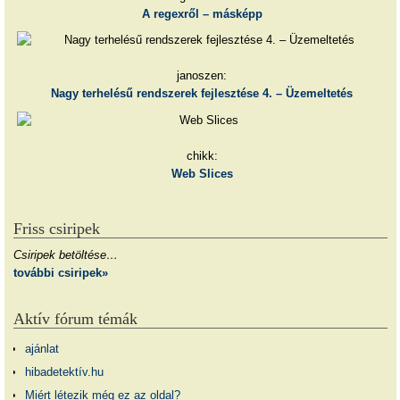
A regexről – másképp
janoszen:
Nagy terhelésű rendszerek fejlesztése 4. – Üzemeltetés
chikk:
Web Slices
Friss csiripek
Csiripek betöltése…
további csiripek»
Aktív fórum témák
ajánlat
hibadetektív.hu
Miért létezik még ez az oldal?