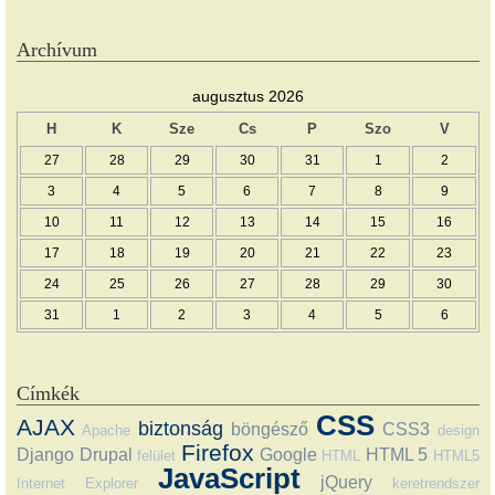
Archívum
augusztus 2026
H
K
Sze
Cs
P
Szo
V
27
28
29
30
31
1
2
3
4
5
6
7
8
9
10
11
12
13
14
15
16
17
18
19
20
21
22
23
24
25
26
27
28
29
30
31
1
2
3
4
5
6
Címkék
CSS
AJAX
biztonság
böngésző
CSS3
Apache
design
Firefox
Django
Drupal
Google
HTML 5
felület
HTML
HTML5
JavaScript
jQuery
Internet Explorer
keretrendszer