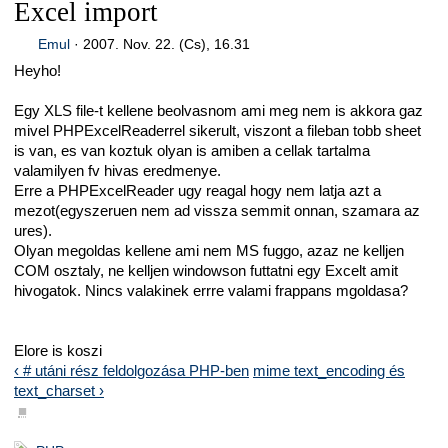
Excel import
Emul
·
2007. Nov. 22. (Cs), 16.31
Heyho!
Egy XLS file-t kellene beolvasnom ami meg nem is akkora gaz
mivel PHPExcelReaderrel sikerult, viszont a fileban tobb sheet
is van, es van koztuk olyan is amiben a cellak tartalma
valamilyen fv hivas eredmenye.
Erre a PHPExcelReader ugy reagal hogy nem latja azt a
mezot(egyszeruen nem ad vissza semmit onnan, szamara az
ures).
Olyan megoldas kellene ami nem MS fuggo, azaz ne kelljen
COM osztaly, ne kelljen windowson futtatni egy Excelt amit
hivogatok. Nincs valakinek errre valami frappans mgoldasa?
Elore is koszi
‹ # utáni rész feldolgozása PHP-ben
mime text_encoding és
text_charset ›
■