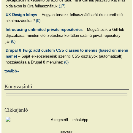
bekapcsolni a kétfaktoros azonosítást, ha a GitHub jelszavunkat más
oldalakon is újra felhasználtuk
(17)
UX Design könyv
– Hogyan tervezz felhasználóbarát és szerethető
alkalmazásokat?
(0)
Introducing unlimited private repositories
– Megváltozik a GitHub
díjszabása: minden előfizetéshez korlátlan számú privát repository
jár
(0)
Drupal 8 Twig: add custom CSS classes to menus (based on menu
name)
– Saját elképzeléseink szerinti CSS osztályok (automatizált)
hozzáadása a Drupal 8 menüihez
(0)
tovább»
Könyvajánló
Cikkajánló
gerzson: