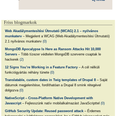
Friss blogmarkok
Web Akadálymentesítési Útmutató (WCAG) 2.1 – nyilvános
munkaterv
– Megjelent a WCAG (Web Akadálymentesítési Útmutató)
2.1 nyilvános munkaterv
(0)
MongoDB Apocalypse Is Here as Ransom Attacks Hit 10,000
Servers
– Több tízezer védtelen MongoDB szerverre csaptak le
hackerek
(2)
12 Signs You’re Working in a Feature Factory
– A cél nélküli
funkciógyártás néhány tünete
(0)
Translatable, custom dates in Twig templates of Drupal 8
– Saját
dátumok megjelenítése, fordíthatóan a Drupal 8 smink rétegével
dolgozva
(0)
NativeScript – Cross-Platform Native Development with
Javascript
– Fejlesszünk natív mobilalkalmazást JavaScripttel
(0)
GitHub Security Update: Reused password attack
– Érdemes