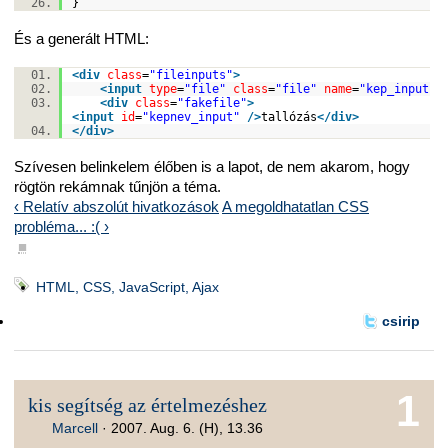
}
És a generált HTML:
<
div
class
=
"fileinputs"
>
<
input
type
=
"file"
class
=
"file"
name
=
"kep_input"
<
div
class
=
"fakefile"
>
<
input
id
=
"kepnev_input"
/>
tallózás
</
div
>
</
div
>
Szívesen belinkelem élőben is a lapot, de nem akarom, hogy
rögtön rekámnak tűnjön a téma.
‹ Relatív abszolút hivatkozások
A megoldhatatlan CSS
probléma... :( ›
■
HTML, CSS, JavaScript, Ajax
csirip
1
kis segítség az értelmezéshez
Marcell
·
2007. Aug. 6. (H), 13.36