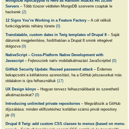
MongoDB Apocalypse Is Here as Ransom Attacks Hit 10,000
Servers
– Több tízezer védtelen MongoDB szerverre csaptak le
hackerek
(2)
12 Signs You’re Working in a Feature Factory
– A cél nélküli
funkciógyártás néhány tünete
(0)
Translatable, custom dates in Twig templates of Drupal 8
– Saját
dátumok megjelenítése, fordíthatóan a Drupal 8 smink rétegével
dolgozva
(0)
NativeScript – Cross-Platform Native Development with
Javascript
– Fejlesszünk natív mobilalkalmazást JavaScripttel
(0)
GitHub Security Update: Reused password attack
– Érdemes
bekapcsolni a kétfaktoros azonosítást, ha a GitHub jelszavunkat más
oldalakon is újra felhasználtuk
(17)
UX Design könyv
– Hogyan tervezz felhasználóbarát és szerethető
alkalmazásokat?
(0)
Introducing unlimited private repositories
– Megváltozik a GitHub
díjszabása: minden előfizetéshez korlátlan számú privát repository
jár
(0)
Drupal 8 Twig: add custom CSS classes to menus (based on menu