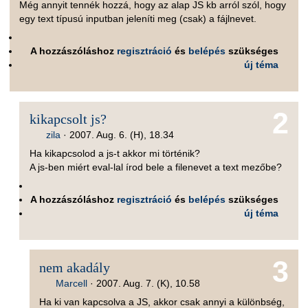
Még annyit tennék hozzá, hogy az alap JS kb arról szól, hogy
egy text típusú inputban jeleníti meg (csak) a fájlnevet.
A hozzászóláshoz
regisztráció
és
belépés
szükséges
új téma
2
kikapcsolt js?
zila
·
2007. Aug. 6. (H), 18.34
Ha kikapcsolod a js-t akkor mi történik?
A js-ben miért eval-lal írod bele a filenevet a text mezőbe?
A hozzászóláshoz
regisztráció
és
belépés
szükséges
új téma
3
nem akadály
Marcell
·
2007. Aug. 7. (K), 10.58
Ha ki van kapcsolva a JS, akkor csak annyi a különbség,