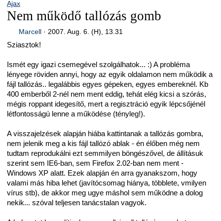
Ajax
Nem működő tallózás gomb
Marcell
·
2007. Aug. 6. (H), 13.31
Sziasztok!
Ismét egy igazi csemegével szolgálhatok... :) A probléma
lényege röviden annyi, hogy az egyik oldalamon nem működik a
fájl tallózás.. legalábbis egyes gépeken, egyes embereknél. Kb
400 emberből 2-nél nem ment eddig, tehát elég kicsi a szórás,
mégis roppant idegesítő, mert a regisztráció egyik lépcsőjénél
létfontosságú lenne a működése (tényleg!).
A visszajelzések alapján hiába kattintanak a tallózás gombra,
nem jelenik meg a kis fájl tallózó ablak - én élőben még nem
tudtam reprodukálni ezt semmilyen böngészővel, de állításuk
szerint sem IE6-ban, sem Firefox 2.02-ban nem ment -
Windows XP alatt. Ezek alapján én arra gyanakszom, hogy
valami más hiba lehet (javítócsomag hiánya, többlete, vmilyen
vírus stb), de akkor meg ugye máshol sem működne a dolog
nekik... szóval teljesen tanácstalan vagyok.