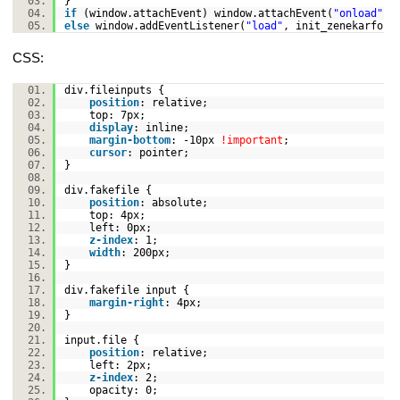
}
if
(window.attachEvent) window.attachEvent(
"onload"
, 
else
window.addEventListener(
"load"
, init_zenekarfor
CSS:
div.fileinputs {
position
:
relative
;
top:
7px
;
display
:
inline
;
margin-bottom
:
-10px
!important
;
cursor
:
pointer
;
}
div.fakefile {
position
:
absolute
;
top:
4px
;
left:
0px
;
z-index
:
1
;
width
:
200px
;
}
div.fakefile input {
margin-right
:
4px
;
}
input.file {
position
:
relative
;
left:
2px
;
z-index
:
2
;
opacity:
0
;