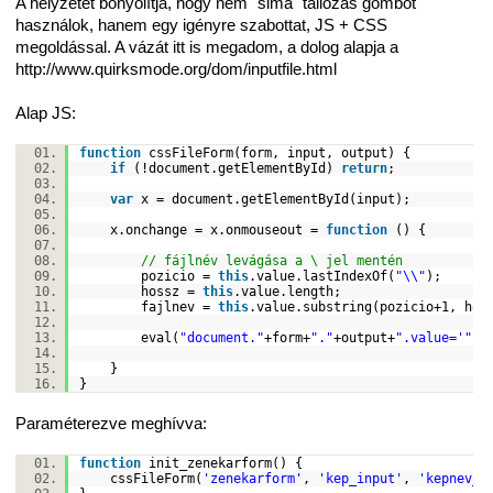
A helyzetet bonyolítja, hogy nem "sima" tallózás gombot
használok, hanem egy igényre szabottat, JS + CSS
megoldással. A vázát itt is megadom, a dolog alapja a
http://www.quirksmode.org/dom/inputfile.html
Alap JS:
function
cssFileForm(form, input, output) {
if
(!document.getElementById)
return
;
var
x = document.getElementById(input);
x.onchange = x.onmouseout =
function
() {
// fájlnév levágása a \ jel mentén
pozicio =
this
.value.lastIndexOf(
"\\"
);
hossz =
this
.value.length;
fajlnev =
this
.value.substring(pozicio+1, ho
eval(
"document."
+form+
"."
+output+
".value='"
+ 
}
}
Paraméterezve meghívva:
function
init_zenekarform() {
cssFileForm(
'zenekarform'
,
'kep_input'
,
'kepnev_i