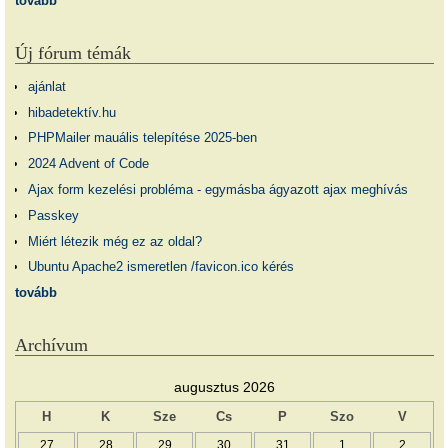
tovább
Új fórum témák
ajánlat
hibadetektív.hu
PHPMailer mauális telepítése 2025-ben
2024 Advent of Code
Ajax form kezelési probléma - egymásba ágyazott ajax meghívás
Passkey
Miért létezik még ez az oldal?
Ubuntu Apache2 ismeretlen /favicon.ico kérés
tovább
Archívum
augusztus 2026
H
K
Sze
Cs
P
Szo
V
27
28
29
30
31
1
2