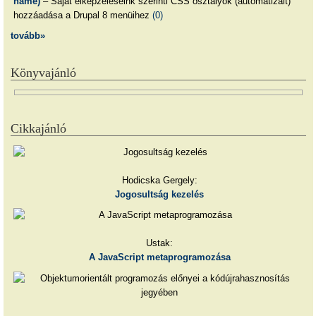
name)
– Saját elképzeléseink szerinti CSS osztályok (automatizált)
hozzáadása a Drupal 8 menüihez
(0)
tovább»
Könyvajánló
Cikkajánló
Hodicska Gergely:
Jogosultság kezelés
Ustak:
A JavaScript metaprogramozása