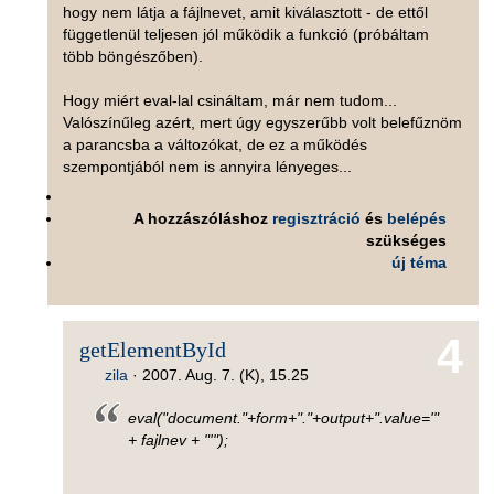
hogy nem látja a fájlnevet, amit kiválasztott - de ettől
függetlenül teljesen jól működik a funkció (próbáltam
több böngészőben).
Hogy miért eval-lal csináltam, már nem tudom...
Valószínűleg azért, mert úgy egyszerűbb volt belefűznöm
a parancsba a változókat, de ez a működés
szempontjából nem is annyira lényeges...
A hozzászóláshoz
regisztráció
és
belépés
szükséges
új téma
4
getElementById
zila
·
2007. Aug. 7. (K), 15.25
eval("document."+form+"."+output+".value='"
+ fajlnev + "'");