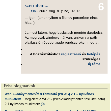
6
szerintem...
zila
·
2007. Aug. 8. (Sze), 13.12
... igen. (amennyiben a filenev parserben nincs
hiba :)
Ja most látom, hogy backslash mentén darabolsz.
Az meg csak windows-nál van. unixon / a path
elválasztó. régebbi apple rendszereken meg a :
A hozzászóláshoz
regisztráció
és
belépés
szükséges
új téma
Friss blogmarkok
Web Akadálymentesítési Útmutató (WCAG) 2.1 – nyilvános
munkaterv
– Megjelent a WCAG (Web Akadálymentesítési Útmutató)
2.1 nyilvános munkaterv
(0)