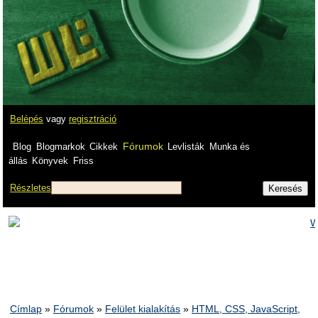
Belépés
vagy
regisztráció
Fórumok
Blog
Blogmarkok
Cikkek
Levlisták
Munka és
állás
Könyvek
Friss
Részletes
Címlap
»
Fórumok
»
Felület kialakítás
»
HTML, CSS, JavaScript,