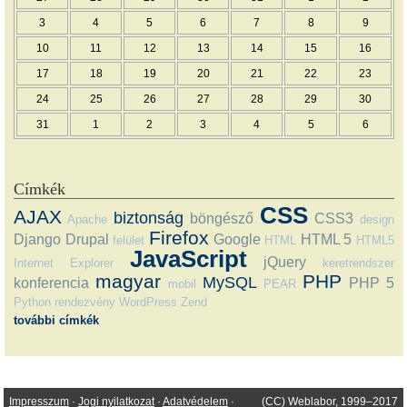
3
4
5
6
7
8
9
10
11
12
13
14
15
16
17
18
19
20
21
22
23
24
25
26
27
28
29
30
31
1
2
3
4
5
6
Címkék
CSS
AJAX
biztonság
böngésző
CSS3
Apache
design
Firefox
Django
Drupal
Google
HTML 5
felület
HTML
HTML5
JavaScript
jQuery
Internet Explorer
keretrendszer
magyar
PHP
MySQL
konferencia
PHP 5
mobil
PEAR
Python
rendezvény
WordPress
Zend
további címkék
Impresszum
·
Jogi nyilatkozat
·
Adatvédelem
·
(CC) Weblabor, 1999–2017