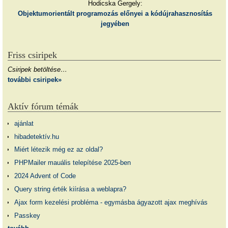
Hodicska Gergely:
Objektumorientált programozás előnyei a kódújrahasznosítás
jegyében
Friss csiripek
Csiripek betöltése…
további csiripek»
Aktív fórum témák
ajánlat
hibadetektív.hu
Miért létezik még ez az oldal?
PHPMailer mauális telepítése 2025-ben
2024 Advent of Code
Query string érték kiírása a weblapra?
Ajax form kezelési probléma - egymásba ágyazott ajax meghívás
Passkey