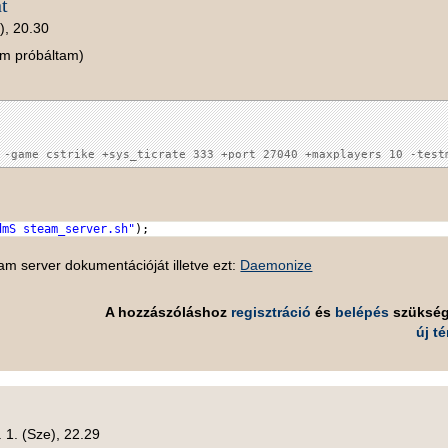
t
), 20.30
em próbáltam)
dmS steam_server.sh"
);
 server dokumentációját illetve ezt:
Daemonize
A hozzászóláshoz
regisztráció
és
belépés
szüksé
új t
 1. (Sze), 22.29