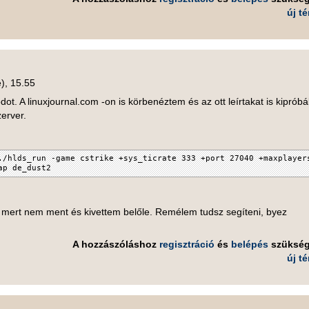
új t
), 15.55
ot. A linuxjournal.com -on is körbenéztem és az ott leírtakat is kipróbá
erver.
./hlds_run -game cstrike +sys_ticrate 333 +port 27040 +maxplayer
ap de_dust2
 mert nem ment és kivettem belőle. Remélem tudsz segíteni, byez
A hozzászóláshoz
regisztráció
és
belépés
szüksé
új t