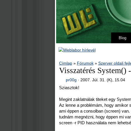
Blog
Címlap
»
Fórumok
»
Szerver oldali fej
Visszatérés System() -
pr00g
·
2007. Júl. 31. (K), 15.04
Sziasztok!
Megint zaklatnálak titeket egy System
Az lenne a problémám, hogy amikor syst
ami éppen a consolban (screen) van.
tudnám megnézni, hogy éppen mi van
screen -r PID használata nem lehets