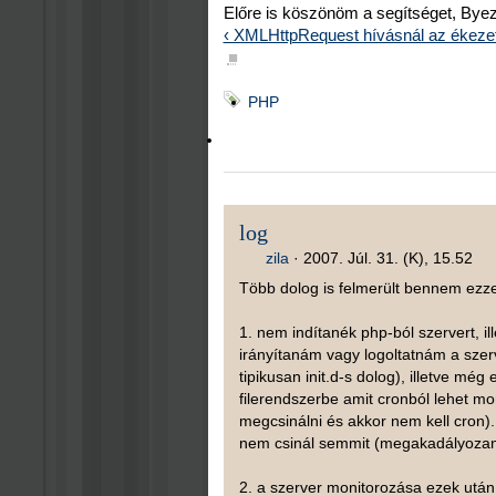
Előre is köszönöm a segítséget, Bye
‹ XMLHttpRequest hívásnál az ékeze
■
PHP
log
zila
·
2007. Júl. 31. (K), 15.52
Több dolog is felmerült bennem ezze
1. nem indítanék php-ból szervert, il
irányítanám vagy logoltatnám a szerv
tipikusan init.d-s dolog), illetve még
filerendszerbe amit cronból lehet mo
megcsinálni és akkor nem kell cron). 
nem csinál semmit (megakadályozan
2. a szerver monitorozása ezek után a