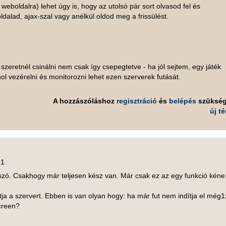
 weboldalra) lehet úgy is, hogy az utolsó pár sort olvasod fel és
ldalad, ajax-szal vagy anélkül oldod meg a frissülést.
szeretnél csinálni nem csak így csepegtetve - ha jól sejtem, egy játék
hol vezérelni és monitorozni lehet ezen szerverek futását.
A hozzászóláshoz
regisztráció
és
belépés
szüksé
új t
51
 szó. Csakhogy már teljesen kész van. Már csak ez az egy funkció kéne
ítja a szervert. Ebben is van olyan hogy: ha már fut nem indítja el még1
creen?