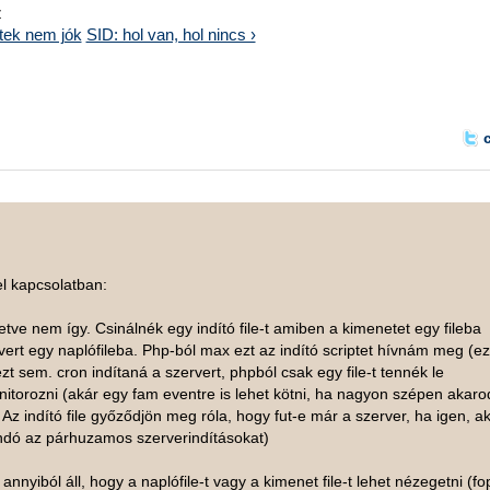
z
tek nem jók
SID: hol van, hol nincs ›
l kapcsolatban:
letve nem így. Csinálnék egy indító file-t amiben a kimenetet egy fileba
ert egy naplófileba. Php-ból max ezt az indító scriptet hívnám meg (ez
 ezt sem. cron indítaná a szervert, phpból csak egy file-t tennék le
nitorozni (akár egy fam eventre is lehet kötni, ha nagyon szépen akaro
Az indító file győződjön meg róla, hogy fut-e már a szerver, ha igen, a
dó az párhuzamos szerverindításokat)
nnyiból áll, hogy a naplófile-t vagy a kimenet file-t lehet nézegetni (f