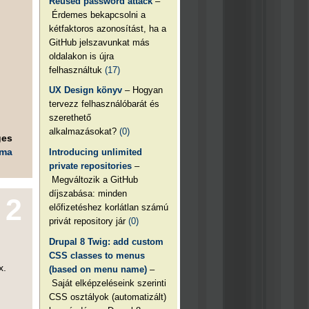
Reused password attack
–
Érdemes bekapcsolni a
kétfaktoros azonosítást, ha a
GitHub jelszavunkat más
oldalakon is újra
felhasználtuk
(17)
UX Design könyv
– Hogyan
tervezz felhasználóbarát és
szerethető
alkalmazásokat?
(0)
ges
éma
Introducing unlimited
private repositories
–
Megváltozik a GitHub
díjszabása: minden
2
előfizetéshez korlátlan számú
privát repository jár
(0)
Drupal 8 Twig: add custom
CSS classes to menus
x.
(based on menu name)
–
Saját elképzeléseink szerinti
CSS osztályok (automatizált)