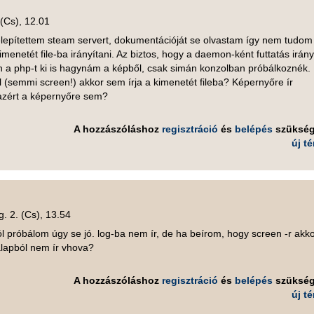
 (Cs), 12.01
lepítettem steam servert, dokumentációját se olvastam így nem tudom
menetét file-ba irányítani. Az biztos, hogy a daemon-ként futtatás irán
en a php-t ki is hagynám a képből, csak simán konzolban próbálkoznék.
l (semmi screen!) akkor sem írja a kimenetét fileba? Képernyőre ír
zért a képernyőre sem?
A hozzászóláshoz
regisztráció
és
belépés
szüksé
új t
. 2. (Cs), 13.54
 próbálom úgy se jó. log-ba nem ír, de ha beírom, hogy screen -r akko
 alapból nem ír vhova?
A hozzászóláshoz
regisztráció
és
belépés
szüksé
új t