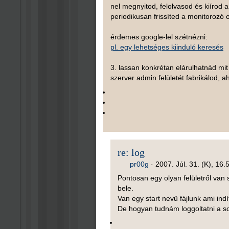
nel megnyitod, felolvasod és kiírod a
periodikusan frissíted a monitorozó o
érdemes google-lel szétnézni:
pl. egy lehetséges kiinduló keresés
3. lassan konkrétan elárulhatnád mit 
szerver admin felületét fabrikálod, a
re: log
pr00g
·
2007. Júl. 31. (K), 16.
Pontosan egy olyan felületről van
bele.
Van egy start nevű fájlunk ami ind
De hogyan tudnám loggoltatni a s