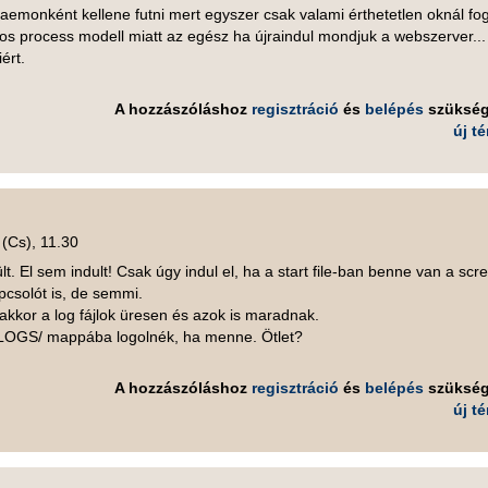
aemonként kellene futni mert egyszer csak valami érthetetlen oknál fo
xos process modell miatt az egész ha újraindul mondjuk a webszerver...
ért.
A hozzászóláshoz
regisztráció
és
belépés
szüksé
új t
 (Cs), 11.30
t. El sem indult! Csak úgy indul el, ha a start file-ban benne van a scr
csolót is, de semmi.
 akkor a log fájlok üresen és azok is maradnak.
LOGS/ mappába logolnék, ha menne. Ötlet?
A hozzászóláshoz
regisztráció
és
belépés
szüksé
új t