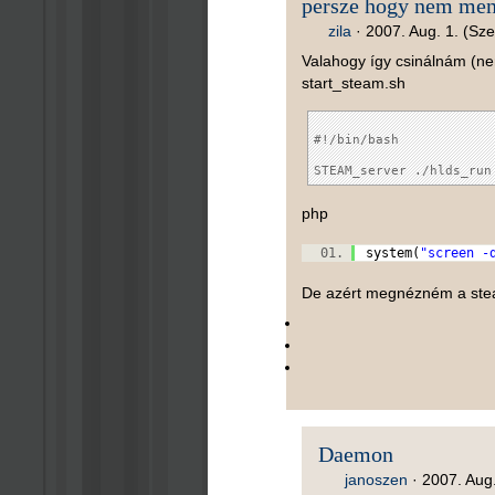
persze hogy nem men
zila
·
2007. Aug. 1. (Sze
Valahogy így csinálnám (n
start_steam.sh
#!/bin/bash

php
system(
"screen -
De azért megnézném a steam
Daemon
janoszen
·
2007. Aug.