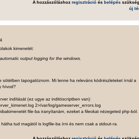
A hozzászóláshoz
regisztráció
és
belépés
szüksé
új t
24
blakok kimenetét:
n automatic output logging for the windows.
 sötétben tapogatóznom. Mi lenne ha releváns kódrészleteket írnál a
y hívod?
ver indítását (ez ugye az inditóscriptben van):
ver_kimenet.log 2>/var/log/gameserver_errors.log
ibakimenetét file-ba iranyítanám, ezeket a fileokat nézegeted php-ból.
átha tud magától is logfile-ba írni és nem csak a stdout-ra.
A hozzászóláshoz
regisztráció
és
belépés
szüksé