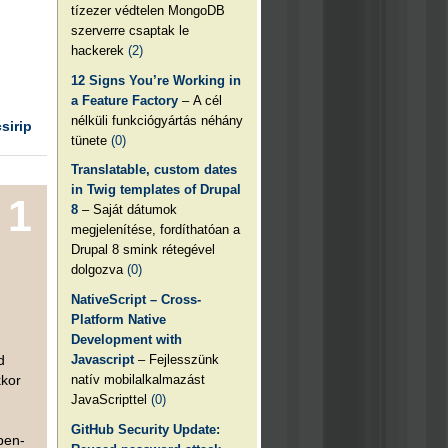
tízezer védtelen MongoDB
szerverre csaptak le
hackerek
(2)
12 Signs You’re Working in
a Feature Factory
– A cél
nélküli funkciógyártás néhány
csirip
tünete
(0)
Translatable, custom dates
in Twig templates of Drupal
1
8
– Saját dátumok
megjelenítése, fordíthatóan a
Drupal 8 smink rétegével
dolgozva
(0)
NativeScript – Cross-
Platform Native
Development with
Javascript
– Fejlesszünk
d
natív mobilalkalmazást
kkor
JavaScripttel
(0)
GitHub Security Update:
open-