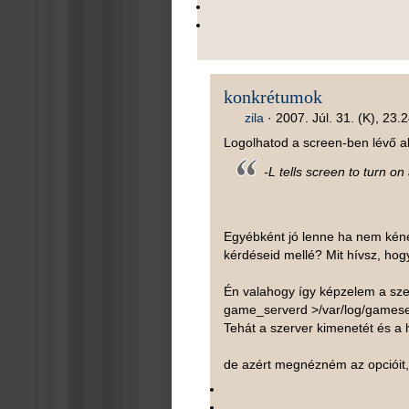
konkrétumok
zila
·
2007. Júl. 31. (K), 23.
Logolhatod a screen-ben lévő a
-L tells screen to turn o
Egyébként jó lenne ha nem kéne
kérdéseid mellé? Mit hívsz, hog
Én valahogy így képzelem a szer
game_serverd >/var/log/gameser
Tehát a szerver kimenetét és a h
de azért megnézném az opcióit, h