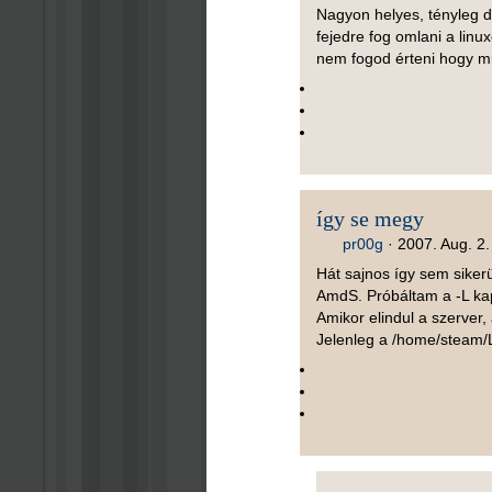
Nagyon helyes, tényleg d
fejedre fog omlani a linu
nem fogod érteni hogy mi
így se megy
pr00g
·
2007. Aug. 2.
Hát sajnos így sem sikerül
AmdS. Próbáltam a -L kap
Amikor elindul a szerver,
Jelenleg a /home/steam/