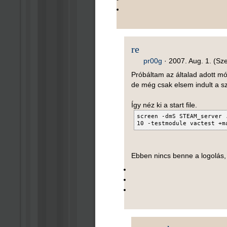
re
pr00g
·
2007. Aug. 1. (Sze
Próbáltam az általad adott mód
de még csak elsem indult a sz
Így néz ki a start file.
screen -dmS STEAM_server 
10 -testmodule vactest +m
Ebben nincs benne a logolás,