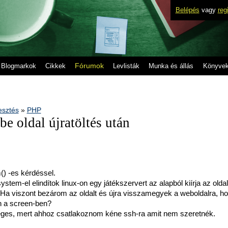
Belépés
vagy
reg
Fórumok
Blogmarkok
Cikkek
Levlisták
Munka és állás
Könyve
lesztés
»
PHP
be oldal újratöltés után
() -es kérdéssel.
em-el elindítok linux-on egy játékszervert az alapból kiírja az oldal
 Ha viszont bezárom az oldalt és újra visszamegyek a weboldalra, h
 a screen-ben?
éges, mert ahhoz csatlakoznom kéne ssh-ra amit nem szeretnék.