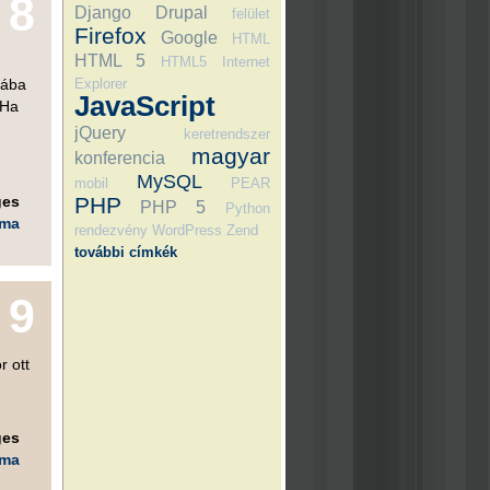
8
Django
Drupal
felület
Firefox
Google
HTML
HTML 5
HTML5
Internet
yába
Explorer
JavaScript
 Ha
jQuery
keretrendszer
magyar
konferencia
MySQL
mobil
PEAR
PHP
ges
PHP 5
Python
éma
rendezvény
WordPress
Zend
további címkék
9
r ott
ges
éma