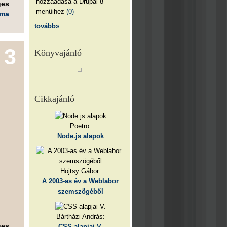
hozzáadása a Drupal 8
ges
menüihez
(0)
éma
tovább»
3
Könyvajánló
Cikkajánló
Poetro:
Node.js alapok
Hojtsy Gábor:
A 2003-as év a Weblabor
szemszögéből
Bártházi András:
ges
CSS alapjai V.