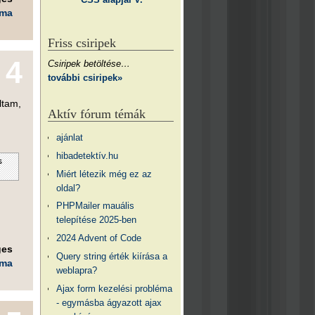
éma
Friss csiripek
4
Csiripek betöltése…
további csiripek»
ltam,
Aktív fórum témák
ajánlat
hibadetektív.hu
s
Miért létezik még ez az
oldal?
PHPMailer mauális
telepítése 2025-ben
2024 Advent of Code
ges
Query string érték kiírása a
éma
weblapra?
Ajax form kezelési probléma
- egymásba ágyazott ajax