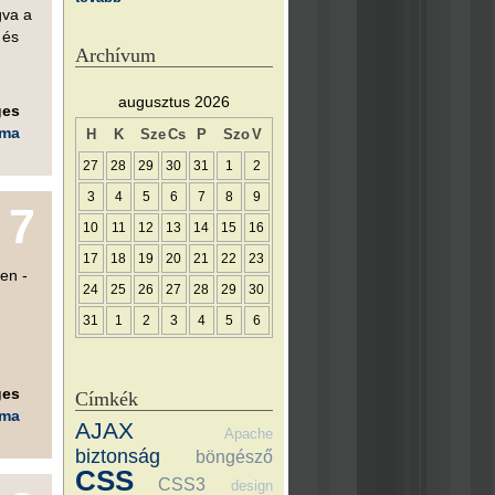
gva a
 és
Archívum
augusztus 2026
ges
éma
H
K
Sze
Cs
P
Szo
V
27
28
29
30
31
1
2
3
4
5
6
7
8
9
7
10
11
12
13
14
15
16
17
18
19
20
21
22
23
een -
24
25
26
27
28
29
30
31
1
2
3
4
5
6
ges
Címkék
éma
AJAX
Apache
biztonság
böngésző
CSS
CSS3
design