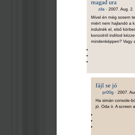
magad ura
zila
·
2007. Aug. 2.
Mivel én még sosem te
miért nem hajlandó a ki
indulnék el, első körb
konzolról indítod kézze
mindenképpen? Vagy a
fájl se jó
pr00g
·
2007. Aug
Ha simán console-ból
jó. Oda ír. A screen