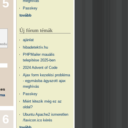
5
meghívás
Passkey
tovább
Új fórum témák
ajánlat
hibadetektív.hu
PHPMailer mauális
telepítése 2025-ben
2024 Advent of Code
Ajax form kezelési probléma
- egymásba ágyazott ajax
meghívás
ges
Passkey
éma
Miért létezik még ez az
oldal?
Ubuntu Apache2 ismeretlen
6
/favicon.ico kérés
tovább