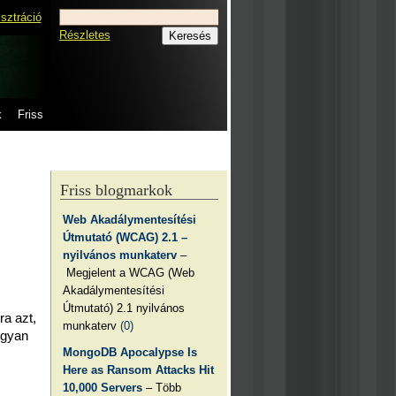
isztráció
Részletes
k
Friss
Friss blogmarkok
Web Akadálymentesítési
Útmutató (WCAG) 2.1 –
nyilvános munkaterv
–
Megjelent a WCAG (Web
Akadálymentesítési
Útmutató) 2.1 nyilvános
ra azt,
munkaterv
(0)
ogyan
MongoDB Apocalypse Is
Here as Ransom Attacks Hit
10,000 Servers
– Több