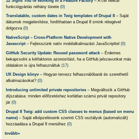
12 Signs You’re Working in a Feature Factory
– A cél nélküli
funkciógyártás néhány tünete
(0)
Translatable, custom dates in Twig templates of Drupal 8
– Saját
dátumok megjelenítése, fordíthatóan a Drupal 8 smink rétegével
dolgozva
(0)
NativeScript – Cross-Platform Native Development with
Javascript
– Fejlesszünk natív mobilalkalmazást JavaScripttel
(0)
GitHub Security Update: Reused password attack
– Érdemes
bekapcsolni a kétfaktoros azonosítást, ha a GitHub jelszavunkat más
oldalakon is újra felhasználtuk
(17)
UX Design könyv
– Hogyan tervezz felhasználóbarát és szerethető
alkalmazásokat?
(0)
Introducing unlimited private repositories
– Megváltozik a GitHub
díjszabása: minden előfizetéshez korlátlan számú privát repository
jár
(0)
Drupal 8 Twig: add custom CSS classes to menus (based on menu
name)
– Saját elképzeléseink szerinti CSS osztályok (automatizált)
hozzáadása a Drupal 8 menüihez
(0)
tovább»