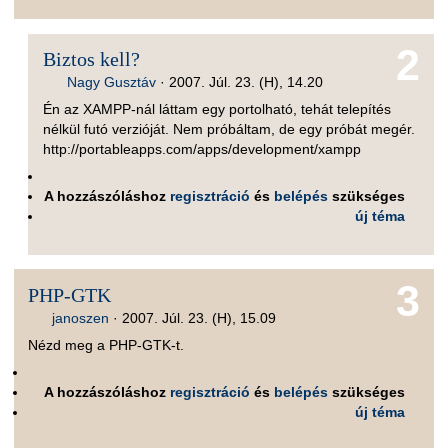
2
Biztos kell?
Nagy Gusztáv
·
2007. Júl. 23. (H), 14.20
Én az XAMPP-nál láttam egy portolható, tehát telepítés
nélkül futó verzióját. Nem próbáltam, de egy próbát megér.
http://portableapps.com/apps/development/xampp
A hozzászóláshoz
regisztráció
és
belépés
szükséges
új téma
3
PHP-GTK
janoszen
·
2007. Júl. 23. (H), 15.09
Nézd meg a PHP-GTK-t.
A hozzászóláshoz
regisztráció
és
belépés
szükséges
új téma