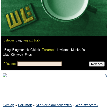
Belépés
vagy
regisztráció
Fórumok
Blog
Blogmarkok
Cikkek
Levlisták
Munka és
állás
Könyvek
Friss
Részletes
Címlap
»
Fórumok
»
Szerver oldali fejlesztés
»
Web szerverek