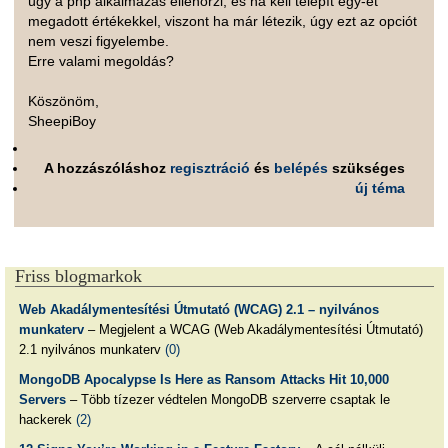
úgy a php alkalmazás ellenőrzi, és ha kell telepít egy-et
megadott értékekkel, viszont ha már létezik, úgy ezt az opciót
nem veszi figyelembe.
Erre valami megoldás?
Köszönöm,
SheepiBoy
A hozzászóláshoz
regisztráció
és
belépés
szükséges
új téma
Friss blogmarkok
Web Akadálymentesítési Útmutató (WCAG) 2.1 – nyilvános
munkaterv
– Megjelent a WCAG (Web Akadálymentesítési Útmutató)
2.1 nyilvános munkaterv
(0)
MongoDB Apocalypse Is Here as Ransom Attacks Hit 10,000
Servers
– Több tízezer védtelen MongoDB szerverre csaptak le
hackerek
(2)