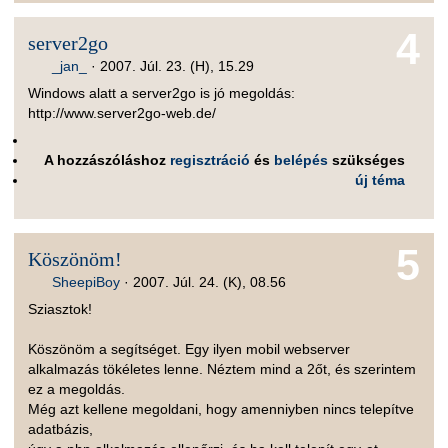
4
server2go
_jan_
·
2007. Júl. 23. (H), 15.29
Windows alatt a server2go is jó megoldás:
http://www.server2go-web.de/
A hozzászóláshoz
regisztráció
és
belépés
szükséges
új téma
5
Köszönöm!
SheepiBoy
·
2007. Júl. 24. (K), 08.56
Sziasztok!
Köszönöm a segítséget. Egy ilyen mobil webserver
alkalmazás tökéletes lenne. Néztem mind a 2őt, és szerintem
ez a megoldás.
Még azt kellene megoldani, hogy amenniyben nincs telepítve
adatbázis,