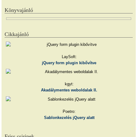
Könyvajánló
Cikkajánló
LaySoft:
jQuery form plugin kibővítve
kgyt:
Akadálymentes weboldalak II.
Poetro:
Sablonkezelés jQuery alatt
Friss csiripek