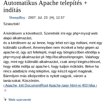
Automatikus Apache telepítés +
indítás
SheepiBoy
·
2007. Júl. 23. (H), 12.57
Sziasztok!
A kérdésem a következő. Szeretnék írni egy php+mysql web
alapú alkalmazást,
és a kérdésem az az lenne, hogy lehet ezt úgy indítani, mint egy
különálló szoftvert. Amennyiben nem érzékeli a helyi gépen az
apache-ot, úgy azt feltelepíti, majd egy böngészőben elindítja a
php+mysql alkalmazást pl: http://localhost/enprogim. Valahogy
úgy, mint egy különálló alkalmazást, csak annyi kiegészítéssel,
hogy elötte indítja az apache-t, hogy tudjon működni. Illetve ha
nincs adatbázis még telepítve, úgy készít egyet magának.
Bármilyen más elképzelére is nyitott vagyok, várom a
tanácsokat. Köszönöm.
‹ Apache, két DocumentRoot
Apache nagy html-re 403 hiba ›
■
Web szerverek