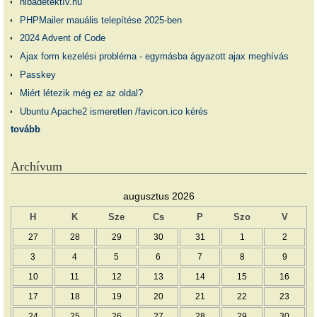
hibadetektív.hu
PHPMailer mauális telepítése 2025-ben
2024 Advent of Code
Ajax form kezelési probléma - egymásba ágyazott ajax meghívás
Passkey
Miért létezik még ez az oldal?
Ubuntu Apache2 ismeretlen /favicon.ico kérés
tovább
Archívum
augusztus 2026
H
K
Sze
Cs
P
Szo
V
27
28
29
30
31
1
2
3
4
5
6
7
8
9
10
11
12
13
14
15
16
17
18
19
20
21
22
23
24
25
26
27
28
29
30