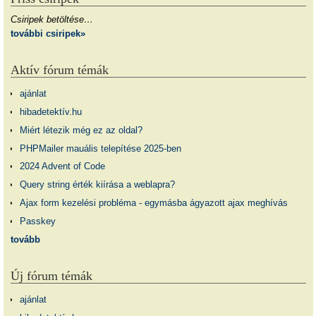
Csiripek betöltése…
további csiripek»
Aktív fórum témák
ajánlat
hibadetektív.hu
Miért létezik még ez az oldal?
PHPMailer mauális telepítése 2025-ben
2024 Advent of Code
Query string érték kiírása a weblapra?
Ajax form kezelési probléma - egymásba ágyazott ajax meghívás
Passkey
tovább
Új fórum témák
ajánlat