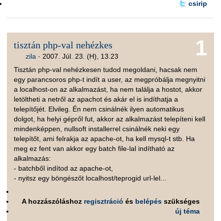
csirip
1
tisztán php-val nehézkes
zila
·
2007. Júl. 23. (H), 13.23
Tisztán php-val nehézkesen tudod megoldani, hacsak nem
egy parancsoros php-t indít a user, az megpróbálja megnyitni
a localhost-on az alkalmazást, ha nem találja a hostot, akkor
letöltheti a netről az apachot és akár el is indíthatja a
telepítőjét. Elvileg. Én nem csinálnék ilyen automatikus
dolgot, ha helyi gépről fut, akkor az alkalmazást telepíteni kell
mindenképpen, nullsoft installerrel csinálnék neki egy
telepítőt, ami felrakja az apache-ot, ha kell mysql-t stb. Ha
meg ez fent van akkor egy batch file-lal indítható az
alkalmazás:
- batchből indítod az apache-ot,
- nyitsz egy böngészőt localhost/teprogid url-lel...
A hozzászóláshoz
regisztráció
és
belépés
szükséges
új téma