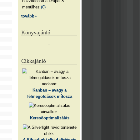
hozzáadása a Drupal 8
menüihez
(0)
tovább»
Könyvajánló
Cikkajánló
aadaam:
Kanban – avagy a
félmegoldások mítosza
airwalker:
Keresőoptimalizálás
chikk:
A Silverlight rövid története