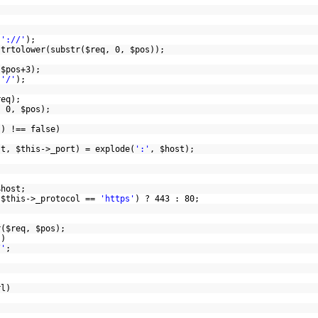
;
,
'://'
);
strtolower
(
substr
(
$req
, 0,
$pos
));
,
$pos
+3);
,
'/'
);
)
req
);
, 0,
$pos
);
'
) !== false)
st,
$this
->_port) =
explode
(
':'
,
$host
);
$host
;
(
$this
->_protocol ==
'https'
) ? 443 : 80;
r
(
$req
,
$pos
);
'
)
/'
;
rl
)
;