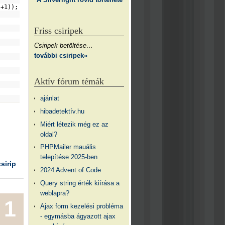
s
+1));
Friss csiripek
Csiripek betöltése…
további csiripek»
Aktív fórum témák
ajánlat
hibadetektív.hu
Miért létezik még ez az
oldal?
PHPMailer mauális
telepítése 2025-ben
csirip
2024 Advent of Code
Query string érték kiírása a
weblapra?
1
Ajax form kezelési probléma
- egymásba ágyazott ajax