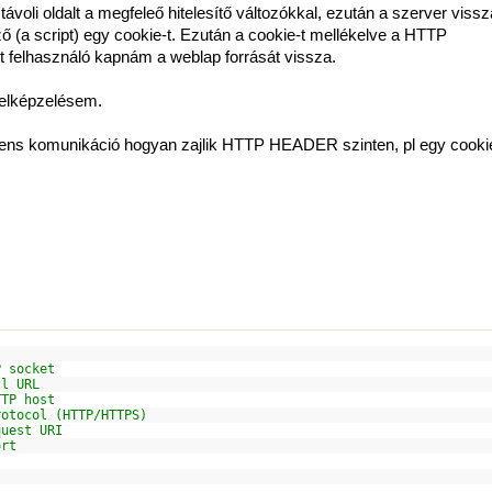
ávoli oldalt a megfeleő hitelesítő változókkal, ezután a szerver viss
ző (a script) egy cookie-t. Ezután a cookie-t mellékelve a HTTP
felhasználó kapnám a weblap forrását vissza.
 elképzelésem.
liens komunikáció hogyan zajlik HTTP HEADER szinten, pl egy cooki
P socket
ll URL
TTP host
rotocol (HTTP/HTTPS)
quest URI
ort