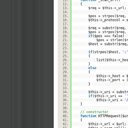
function
_scan_url()
{
$req
=
$this
->_url
$pos
=
strpos
(
$req
$this
->_protocol =
$req
=
substr
(
$req
$pos
=
strpos
(
$req
if
(
$pos
=== false
$pos
=
strlen
(
$
$host
=
substr
(
$req
if
(
strpos
(
$host
,
':
{
list(
$this
->_ho
}
else
{
$this
->_host =
$this
->_port = 
}
$this
->_uri =
subst
if
(
$this
->_uri ==
'
$this
->_uri =
'
}
// constructor
function
HTTPRequest(
$u
{
$this
->_url =
$url