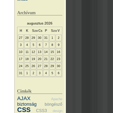
Archívum
augusztus 2026
H
K
Sze
Cs
P
Szo
V
27
28
29
30
31
1
2
3
4
5
6
7
8
9
10
11
12
13
14
15
16
17
18
19
20
21
22
23
24
25
26
27
28
29
30
31
1
2
3
4
5
6
Címkék
AJAX
Apache
biztonság
böngésző
CSS
CSS3
design