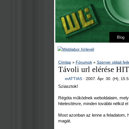
Blog
Címlap
»
Fórumok
»
Szerver oldali fej
Távoli url elérése 
mATTIAS
·
2007. Ápr. 30. (H), 15.
Sziasztok!
Régóta működnek weboldalaim, melye
hitelesítésre, minden további nélkül el 
Most azonban az lenne a feladatom, ho
magát.