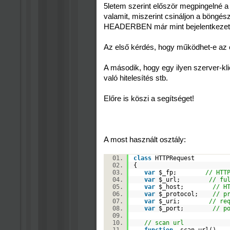
5letem szerint először megpingelné a t
valamit, miszerint csináljon a böngés
HEADERBEN már mint bejelentkezett 
Az első kérdés, hogy működhet-e az
A második, hogy egy ilyen szerver-k
való hitelesítés stb.
Előre is köszi a segítséget!
A most használt osztály:
class
HTTPRequest
{
var
$_fp
;
// HTT
var
$_url
;
// fu
var
$_host
;
// H
var
$_protocol
;
// p
var
$_uri
;
// re
var
$_port
;
// p
// scan url