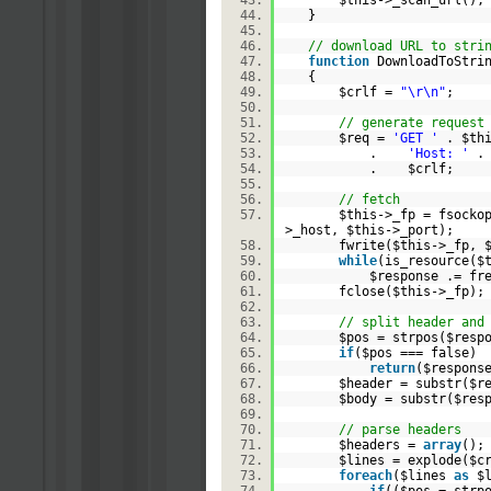
$this
->_scan_url()
}
// download URL to stri
function
DownloadToStr
{
$crlf
=
"\r\n"
;
// generate request
$req
=
'GET '
.
$th
.
'Host: '
.
$crlf
;
// fetch
$this
->_fp =
fsocko
>_host,
$this
->_port);
fwrite(
$this
->_fp,
while
(
is_resource
(
$
$response
.=
fr
fclose(
$this
->_fp)
// split header and
$pos
=
strpos
(
$resp
if
(
$pos
=== false
return
(
$respons
$header
=
substr
(
$r
$body
=
substr
(
$res
// parse headers
$headers
=
array
()
$lines
=
explode
(
$c
foreach
(
$lines
as
$