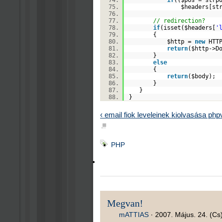
if
((
$pos
=
strp
$headers
[
st
// redirection?
if
(isset(
$headers
[
'
{
$http
=
new
HTTP
return
(
$http
->D
}
else
{
return
(
$body
)
}
}
}
‹ email fiok leveleinek kiolvasása php
■
PHP
Megvan!
mATTIAS
·
2007. Május. 24. (Cs