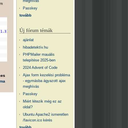
meghívás
om
Passkey
tovább
Új fórum témák
.1.3) Gecko/20070309 Firefox/2.0.0.3"
);
ajánlat
hibadetektív.hu
PHPMailer mauális
telepítése 2025-ben
2024 Advent of Code
Ajax form kezelési probléma
ges
- egymásba ágyazott ajax
éma
meghívás
Passkey
Miért létezik még ez az
oldal?
Ubuntu Apache2 ismeretlen
/favicon.ico kérés
tovább