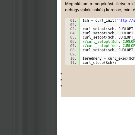
Megtaláltam a megoldást, illetve a
nehogy valaki sokáig keresse, mint é
$ch
= curl_init(
"http://
curl_setopt(
$ch
, CURLOPT
curl_setopt(
$ch
, CURLOPT
curl_setopt(
$ch
, CURLOPT
//curl_setopt($ch, CURLO
//curl_setopt($ch, CURLO
curl_setopt(
$ch
, CURLOPT
$eredmeny
= curl_exec(
$c
curl_close(
$ch
);