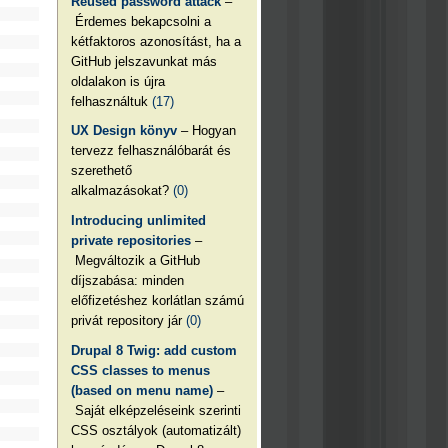
Reused password attack
–
Érdemes bekapcsolni a
kétfaktoros azonosítást, ha a
GitHub jelszavunkat más
oldalakon is újra
felhasználtuk
(17)
UX Design könyv
– Hogyan
tervezz felhasználóbarát és
szerethető
alkalmazásokat?
(0)
Introducing unlimited
private repositories
–
Megváltozik a GitHub
díjszabása: minden
előfizetéshez korlátlan számú
privát repository jár
(0)
Drupal 8 Twig: add custom
CSS classes to menus
(based on menu name)
–
Saját elképzeléseink szerinti
CSS osztályok (automatizált)