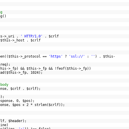
;
ng
ing()
is
->_uri .
' HTTP/1.0'
.
$crlf
.
$this
->_host .
$crlf
pen
((
$this
->_protocol ==
'https'
?
'ssl://'
:
''
) .
$this
-
$req
);
this
->_fp) &&
$this
->_fp && !
feof
(
$this
->_fp))
ead
(
$this
->_fp, 1024);
;
 body
onse
,
$crlf
.
$crlf
);
)
e
);
esponse
, 0,
$pos
);
ponse
,
$pos
+ 2 *
strlen
(
$crlf
));
;
rlf
,
$header
);
line
)