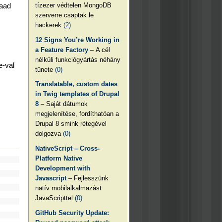
tízezer védtelen MongoDB
zaad
szerverre csaptak le
hackerek
(2)
12 Signs You’re Working in
a Feature Factory
– A cél
nélküli funkciógyártás néhány
e-val
tünete
(0)
Translatable, custom dates
in Twig templates of Drupal
8
– Saját dátumok
megjelenítése, fordíthatóan a
Drupal 8 smink rétegével
dolgozva
(0)
NativeScript – Cross-
Platform Native
Development with
Javascript
– Fejlesszünk
natív mobilalkalmazást
JavaScripttel
(0)
GitHub Security Update: