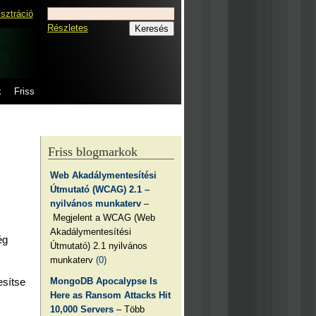
isztráció
Részletes
k
Friss
Friss blogmarkok
Web Akadálymentesítési
Útmutató (WCAG) 2.1 –
nyilvános munkaterv
–
Megjelent a WCAG (Web
Akadálymentesítési
ég
Útmutató) 2.1 nyilvános
munkaterv
(0)
MongoDB Apocalypse Is
esítse
Here as Ransom Attacks Hit
10,000 Servers
– Több