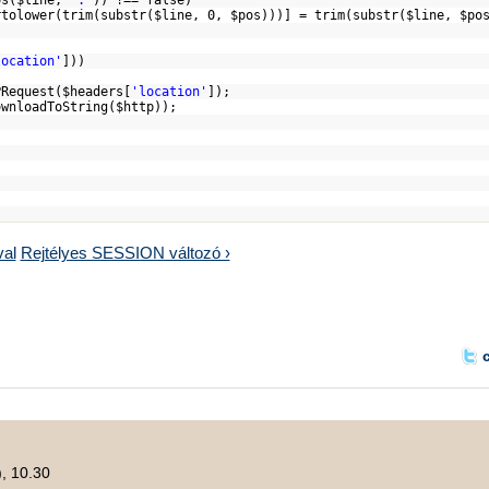
os
(
$line
,
':'
)) !== false)
rtolower
(trim(
substr
(
$line
, 0,
$pos
)))] = trim(
substr
(
$line
,
$po
location'
]))
Request(
$headers
[
'location'
]);
ownloadToString(
$http
));
;
val
Rejtélyes SESSION változó ›
), 10.30