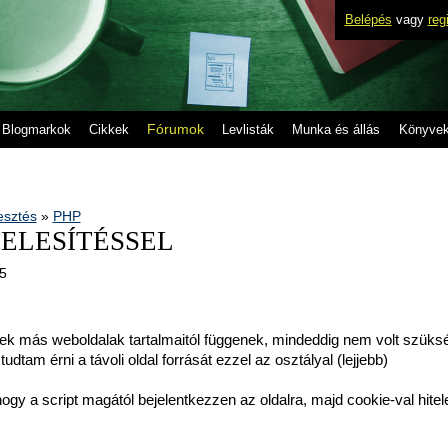
Belépés
vagy
reg
Fórumok
Blogmarkok
Cikkek
Levlisták
Munka és állás
Könyve
lesztés
»
PHP
HITELESÍTÉSSEL
55
k más weboldalak tartalmaitól függenek, mindeddig nem volt szüks
tudtam érni a távoli oldal forrását ezzel az osztályal (lejjebb)
gy a script magától bejelentkezzen az oldalra, majd cookie-val hitel