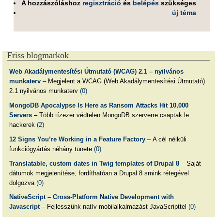
A hozzászóláshoz
regisztráció
és
belépés
szükséges
új téma
Friss blogmarkok
Web Akadálymentesítési Útmutató (WCAG) 2.1 – nyilvános
munkaterv
– Megjelent a WCAG (Web Akadálymentesítési Útmutató)
2.1 nyilvános munkaterv
(0)
MongoDB Apocalypse Is Here as Ransom Attacks Hit 10,000
Servers
– Több tízezer védtelen MongoDB szerverre csaptak le
hackerek
(2)
12 Signs You’re Working in a Feature Factory
– A cél nélküli
funkciógyártás néhány tünete
(0)
Translatable, custom dates in Twig templates of Drupal 8
– Saját
dátumok megjelenítése, fordíthatóan a Drupal 8 smink rétegével
dolgozva
(0)
NativeScript – Cross-Platform Native Development with
Javascript
– Fejlesszünk natív mobilalkalmazást JavaScripttel
(0)