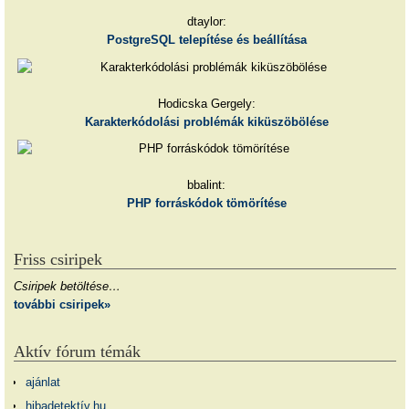
dtaylor:
PostgreSQL telepítése és beállítása
Hodicska Gergely:
Karakterkódolási problémák kiküszöbölése
bbalint:
PHP forráskódok tömörítése
Friss csiripek
Csiripek betöltése…
további csiripek»
Aktív fórum témák
ajánlat
hibadetektív.hu