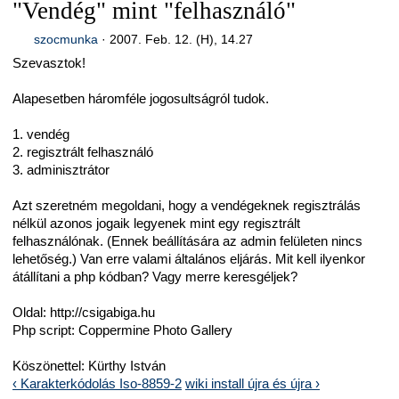
"Vendég" mint "felhasználó"
szocmunka
·
2007. Feb. 12. (H), 14.27
Szevasztok!
Alapesetben háromféle jogosultságról tudok.
1. vendég
2. regisztrált felhasználó
3. adminisztrátor
Azt szeretném megoldani, hogy a vendégeknek regisztrálás
nélkül azonos jogaik legyenek mint egy regisztrált
felhasználónak. (Ennek beállítására az admin felületen nincs
lehetőség.) Van erre valami általános eljárás. Mit kell ilyenkor
átállítani a php kódban? Vagy merre keresgéljek?
Oldal: http://csigabiga.hu
Php script: Coppermine Photo Gallery
Köszönettel: Kürthy István
‹ Karakterkódolás Iso-8859-2
wiki install újra és újra ›