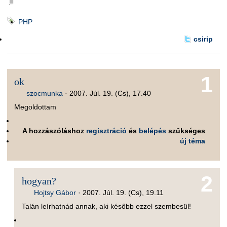
■
PHP
csirip
1
ok
szocmunka
·
2007. Júl. 19. (Cs), 17.40
Megoldottam
A hozzászóláshoz
regisztráció
és
belépés
szükséges
új téma
2
hogyan?
Hojtsy Gábor
·
2007. Júl. 19. (Cs), 19.11
Talán leírhatnád annak, aki később ezzel szembesül!