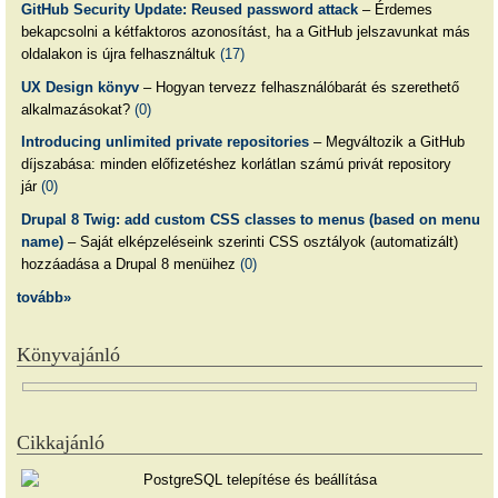
GitHub Security Update: Reused password attack
– Érdemes
bekapcsolni a kétfaktoros azonosítást, ha a GitHub jelszavunkat más
oldalakon is újra felhasználtuk
(17)
UX Design könyv
– Hogyan tervezz felhasználóbarát és szerethető
alkalmazásokat?
(0)
Introducing unlimited private repositories
– Megváltozik a GitHub
díjszabása: minden előfizetéshez korlátlan számú privát repository
jár
(0)
Drupal 8 Twig: add custom CSS classes to menus (based on menu
name)
– Saját elképzeléseink szerinti CSS osztályok (automatizált)
hozzáadása a Drupal 8 menüihez
(0)
tovább»
Könyvajánló
Cikkajánló