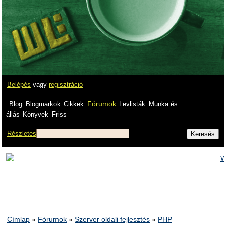
Belépés
vagy
regisztráció
Fórumok
Blog
Blogmarkok
Cikkek
Levlisták
Munka és
állás
Könyvek
Friss
Részletes
Címlap
»
Fórumok
»
Szerver oldali fejlesztés
»
PHP