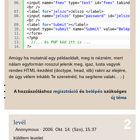
<input name=
"fnev"
type=
"text"
id=
"fnev"
tabindex=
"
<br />
<label
for
=
"jelszo"
>Jelszó </label>
<input name=
"jelszo"
type=
"password"
id=
"jelszo"
tab
<br />
<label
for
=
"Submit"
></label>
<input type=
"submit"
name=
"Submit"
value=
"Belépés"
</form>
<?php
//... és PHP kód itt is ...
?>
Amúgy ha mutatnál egy példaoldalt, meg is nézném, mert
nálam egyformán rosszul jelenik meg, igaz, lusta vagyok
rendes HTML-kezdést (doctype, head, stb) rakni az elejére,
de úgy vélem inkább Te szeretnéd, ha segítene valaki... ;-)
A hozzászóláshoz
regisztráció
és
belépés
szükséges
új téma
2
levél
Anonymous ·
2006. Okt. 14. (Szo), 15.37
küldtem levelet