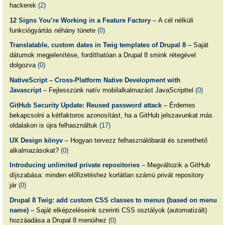
hackerek
(2)
12 Signs You’re Working in a Feature Factory
– A cél nélküli
funkciógyártás néhány tünete
(0)
Translatable, custom dates in Twig templates of Drupal 8
– Saját
dátumok megjelenítése, fordíthatóan a Drupal 8 smink rétegével
dolgozva
(0)
NativeScript – Cross-Platform Native Development with
Javascript
– Fejlesszünk natív mobilalkalmazást JavaScripttel
(0)
GitHub Security Update: Reused password attack
– Érdemes
bekapcsolni a kétfaktoros azonosítást, ha a GitHub jelszavunkat más
oldalakon is újra felhasználtuk
(17)
UX Design könyv
– Hogyan tervezz felhasználóbarát és szerethető
alkalmazásokat?
(0)
Introducing unlimited private repositories
– Megváltozik a GitHub
díjszabása: minden előfizetéshez korlátlan számú privát repository
jár
(0)
Drupal 8 Twig: add custom CSS classes to menus (based on menu
name)
– Saját elképzeléseink szerinti CSS osztályok (automatizált)
hozzáadása a Drupal 8 menüihez
(0)