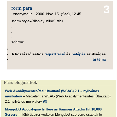
3
form para
Anonymous ·
2006. Nov. 15. (Sze), 12.45
<form style="display:inline" stb>
.
.
.
</form>
A hozzászóláshoz
regisztráció
és
belépés
szükséges
új téma
Friss blogmarkok
Web Akadálymentesítési Útmutató (WCAG) 2.1 – nyilvános
munkaterv
– Megjelent a WCAG (Web Akadálymentesítési Útmutató)
2.1 nyilvános munkaterv
(0)
MongoDB Apocalypse Is Here as Ransom Attacks Hit 10,000
Servers
– Több tízezer védtelen MongoDB szerverre csaptak le