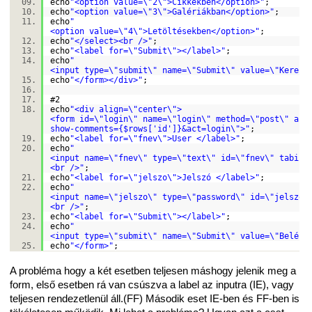
echo
"<option value=\"2\">Cikkekben</option>"
;
echo
"<option value=\"3\">Galériákban</option>"
;
echo
"
<option value=\"4\">Letöltésekben</option>"
;
echo
"</select><br />"
;
echo
"<label for=\"Submit\"></label>"
;
echo
"
<input type=\"submit\" name=\"Submit\" value=\"Keresé
echo
"</form></div>"
;
#2
echo
"<div align=\"center\">
<form id=\"login\" name=\"login\" method=\"post\" act
show-comments={$rows['id']}&act=login\">"
;
echo
"<label for=\"fnev\">User </label>"
;
echo
"
<input name=\"fnev\" type=\"text\" id=\"fnev\" tabind
<br />"
;
echo
"<label for=\"jelszo\">Jelszó </label>"
;
echo
"
<input name=\"jelszo\" type=\"password\" id=\"jelszo\
<br />"
;
echo
"<label for=\"Submit\"></label>"
;
echo
"
<input type=\"submit\" name=\"Submit\" value=\"Belépé
echo
"</form>"
;
A probléma hogy a két esetben teljesen máshogy jelenik meg a
form, első esetben rá van csúszva a label az inputra (IE), vagy
teljesen rendezetlenül áll.(FF) Második eset IE-ben és FF-ben is