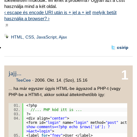
tökéletesen működik. Mi lehet a probléma? Ugyan azt a csst
használja mind a két oldal.
‹ escape és encode URI után is + jel a + jel!
melyik betűt
használja a browser? ›
■
HTML, CSS, JavaScript, Ajax
csirip
1
jajj...
TeeCee
·
2006. Okt. 14. (Szo), 15.16
... ha már egyszer úgyis HTML-be ágyazod a PHP-t (vagy
PHP-be a HTMl-t, akkor sokkal áttekinthetőbb így:
<?php
//... PHP kód itt is ...
?>
<div align=
"center"
>
<form id=
"login"
name=
"login"
method=
"post"
action=
show-comments=<?php echo $rows['id']; ?
>&act=login"
>
<label
for
=
"fnev"
>User </label>