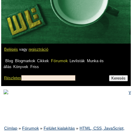
Belépés
vagy
regisztráció
Fórumok
Blog
Blogmarkok
Cikkek
Levlisták
Munka és
állás
Könyvek
Friss
Részletes
Címlap
»
Fórumok
»
Felület kialakítás
»
HTML, CSS, JavaScript,