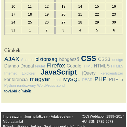
10
11
12
13
14
15
16
17
18
19
20
21
22
23
24
25
26
27
28
29
30
31
1
2
3
4
5
6
Címkék
CSS
AJAX
biztonság
böngésző
CSS3
Apache
design
Firefox
Django
Drupal
Google
HTML 5
felület
HTML
HTML5
JavaScript
jQuery
Internet Explorer
keretrendszer
magyar
PHP
MySQL
konferencia
PHP 5
mobil
PEAR
Python
rendezvény
WordPress
Zend
további címkék
Impresszum
·
Jogi nyilatkozat
·
Adatvédelem
·
(CC) Weblabor, 1999–2017
Médiaajánlat
HU ISSN 1785-9573
Rólunk
·
Webhely térkép
·
Gyakran Ismételt Kérdések