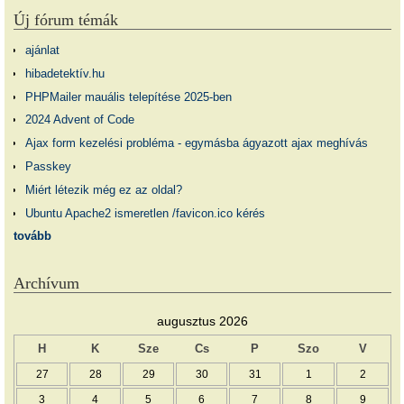
Új fórum témák
ajánlat
hibadetektív.hu
PHPMailer mauális telepítése 2025-ben
2024 Advent of Code
Ajax form kezelési probléma - egymásba ágyazott ajax meghívás
Passkey
Miért létezik még ez az oldal?
Ubuntu Apache2 ismeretlen /favicon.ico kérés
tovább
Archívum
augusztus 2026
H
K
Sze
Cs
P
Szo
V
27
28
29
30
31
1
2
3
4
5
6
7
8
9