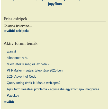
jegyében
Friss csiripek
Csiripek betöltése…
további csiripek»
Aktív fórum témák
ajánlat
hibadetektív.hu
Miért létezik még ez az oldal?
PHPMailer mauális telepítése 2025-ben
2024 Advent of Code
Query string érték kiírása a weblapra?
Ajax form kezelési probléma - egymásba ágyazott ajax meghívás
Passkey
tovább