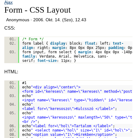
Ajax
Form - CSS Layout
Anonymous ·
2006. Okt. 14. (Szo), 12.43
CSS:
/* Form */
form label {
display
:
block
;
float
:
left
;
text-
align
:
right
;
margin
:
8px
0px
0px
25px
;
padding
:
0px
form input, form select {
margin
:
4px
0px
0px
-140px
family
:
Verdana
,
Arial
,
Helvetica
,
sans-
serif
;
font-size
:
11px
; }
HTML:
#1
echo
"<div align=\"center\">
<form id=\"kereses\" name=\"kereses\" method=\"post\"
echo
"
<input name=\"kereses\" type=\"hidden\" id=\"kereses\
echo
"
<label for=\"keresoszo\">Kulcsszó </label>"
;
echo
"
<input name=\"keresoszo\" maxlength=\"50\" type=\"tex
<br />"
;
echo
"<label for=\"hol\">Tartalom </label>"
;
echo
" <select name=\"hol\" size=\"1\" id=\"hol\">"
;
echo
"<option value=\"1\">Hírekben</option>"
;