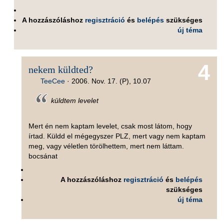
A hozzászóláshoz
regisztráció
és
belépés
szükséges
új téma
4
nekem küldted?
TeeCee
·
2006. Nov. 17. (P), 10.07
küldtem levelet
Mert én nem kaptam levelet, csak most látom, hogy
írtad. Küldd el mégegyszer PLZ, mert vagy nem kaptam
meg, vagy véletlen törölhettem, mert nem láttam.
bocsánat
A hozzászóláshoz
regisztráció
és
belépés
szükséges
új téma