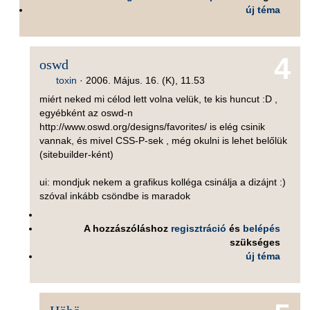
új téma
4
oswd
toxin
·
2006. Május. 16. (K), 11.53
miért neked mi célod lett volna velük, te kis huncut :D ,
egyébként az oswd-n
http://www.oswd.org/designs/favorites/ is elég csinik
vannak, és mivel CSS-P-sek , még okulni is lehet belőlük
(sitebuilder-ként)
ui: mondjuk nekem a grafikus kolléga csinálja a dizájnt :)
szóval inkább csöndbe is maradok
A hozzászóláshoz
regisztráció
és
belépés
szükséges
új téma