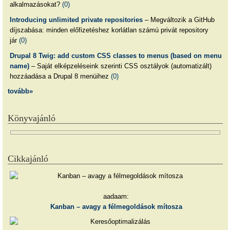
alkalmazásokat?
(0)
Introducing unlimited private repositories
– Megváltozik a GitHub
díjszabása: minden előfizetéshez korlátlan számú privát repository
jár
(0)
Drupal 8 Twig: add custom CSS classes to menus (based on menu
name)
– Saját elképzeléseink szerinti CSS osztályok (automatizált)
hozzáadása a Drupal 8 menüihez
(0)
tovább»
Könyvajánló
Cikkajánló
aadaam:
Kanban – avagy a félmegoldások mítosza