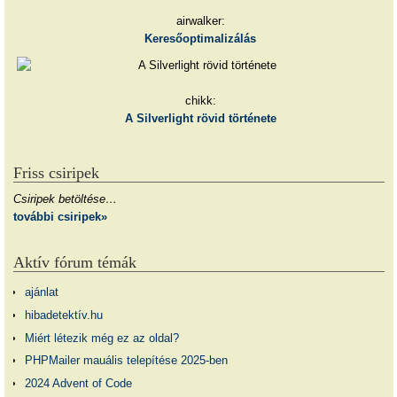
airwalker:
Keresőoptimalizálás
chikk:
A Silverlight rövid története
Friss csiripek
Csiripek betöltése…
további csiripek»
Aktív fórum témák
ajánlat
hibadetektív.hu
Miért létezik még ez az oldal?
PHPMailer mauális telepítése 2025-ben
2024 Advent of Code