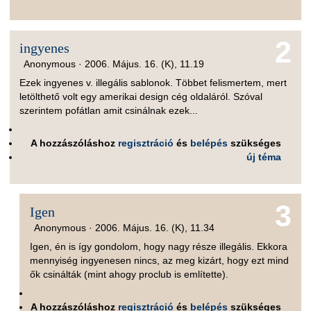
2
ingyenes
Anonymous ·
2006. Május. 16. (K), 11.19
Ezek ingyenes v. illegális sablonok. Többet felismertem, mert
letölthető volt egy amerikai design cég oldaláról. Szóval
szerintem pofátlan amit csinálnak ezek...
A hozzászóláshoz
regisztráció
és
belépés
szükséges
új téma
3
Igen
Anonymous ·
2006. Május. 16. (K), 11.34
Igen, én is így gondolom, hogy nagy része illegális. Ekkora
mennyiség ingyenesen nincs, az meg kizárt, hogy ezt mind
ők csinálták (mint ahogy proclub is említette).
A hozzászóláshoz
regisztráció
és
belépés
szükséges