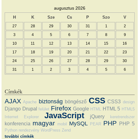
augusztus 2026
H
K
Sze
Cs
P
Szo
V
27
28
29
30
31
1
2
3
4
5
6
7
8
9
10
11
12
13
14
15
16
17
18
19
20
21
22
23
24
25
26
27
28
29
30
31
1
2
3
4
5
6
Címkék
CSS
AJAX
biztonság
böngésző
CSS3
Apache
design
Firefox
Django
Drupal
Google
HTML 5
felület
HTML
HTML5
JavaScript
jQuery
Internet Explorer
keretrendszer
magyar
PHP
MySQL
konferencia
PHP 5
mobil
PEAR
Python
rendezvény
WordPress
Zend
további címkék