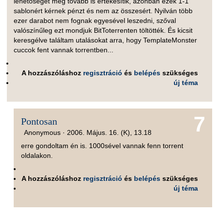
lehetőséget még tovább is értékesítik, azonban ezek 1-1
sablonért kérnek pénzt és nem az összesért. Nyilván több
ezer darabot nem fognak egyesével leszedni, szőval
valószínűleg ezt mondjuk BitToterrenten töltötték. És kicsit
keresgélve találtam utalásokat arra, hogy TemplateMonster
cuccok fent vannak torrentben...
A hozzászóláshoz
regisztráció
és
belépés
szükséges
új téma
7
Pontosan
Anonymous ·
2006. Május. 16. (K), 13.18
erre gondoltam én is. 1000sével vannak fenn torrent
oldalakon.
A hozzászóláshoz
regisztráció
és
belépés
szükséges
új téma