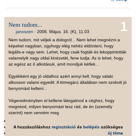
1
Nem tudom...
janoszen
·
2006. Május. 16. (K), 11.03
Nem tudom, mit véljek a dologról... Nem lehet megnézni a
képeket nagyban, úgyhogy elég nehéz eldönteni, hogy
legális-e vagy sem. Lehet, hogy csak fogták és lekoppintották
valamelyik nagy oldal kinézetét, fene tudja. Az is lehet, hogy
az egész az ő alkotásuk, amit mondjuk kétlek...
Egyébként egy jó oldalhoz azért annyi kell, hogy valaki
alkosson valami egyedit. A tömegárú általában nem szokott jó
benyomást kelteni...
Végeredményben el kellene látogatnod a céghez, hogy
megnézd, milyen benyomást tesz rád, de én (személy
szerint) nem venném meg.
A hozzászóláshoz
regisztráció
és
belépés
szükséges
új téma