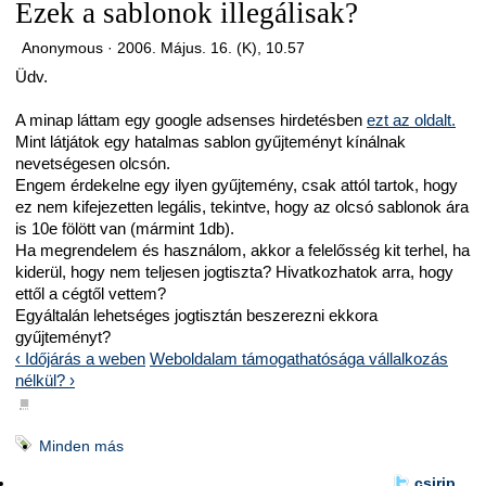
Ezek a sablonok illegálisak?
Anonymous ·
2006. Május. 16. (K), 10.57
Üdv.
A minap láttam egy google adsenses hirdetésben
ezt az oldalt.
Mint látjátok egy hatalmas sablon gyűjteményt kínálnak
nevetségesen olcsón.
Engem érdekelne egy ilyen gyűjtemény, csak attól tartok, hogy
ez nem kifejezetten legális, tekintve, hogy az olcsó sablonok ára
is 10e fölött van (mármint 1db).
Ha megrendelem és használom, akkor a felelősség kit terhel, ha
kiderül, hogy nem teljesen jogtiszta? Hivatkozhatok arra, hogy
ettől a cégtől vettem?
Egyáltalán lehetséges jogtisztán beszerezni ekkora
gyűjteményt?
‹ Időjárás a weben
Weboldalam támogathatósága vállalkozás
nélkül? ›
■
Minden más
csirip