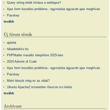
Query string érték kiírása a weblapra?
Ajax form kezelési probléma - egymásba ágyazott ajax meghívás
Passkey
tovább
Új fórum témák
ajánlat
hibadetektív.hu
PHPMailer mauális telepítése 2025-ben
2024 Advent of Code
Ajax form kezelési probléma - egymásba ágyazott ajax meghívás
Passkey
Miért létezik még ez az oldal?
Ubuntu Apache2 ismeretlen /favicon.ico kérés
tovább
Archívum