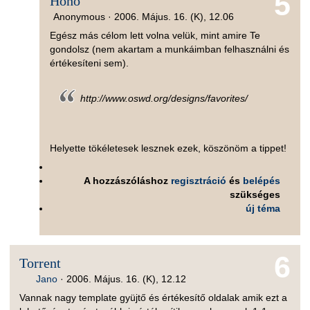
5
Höhö
Anonymous ·
2006. Május. 16. (K), 12.06
Egész más célom lett volna velük, mint amire Te
gondolsz (nem akartam a munkáimban felhasználni és
értékesíteni sem).
http://www.oswd.org/designs/favorites/
Helyette tökéletesek lesznek ezek, köszönöm a tippet!
A hozzászóláshoz
regisztráció
és
belépés
szükséges
új téma
6
Torrent
Jano
·
2006. Május. 16. (K), 12.12
Vannak nagy template gyüjtő és értékesítő oldalak amik ezt a