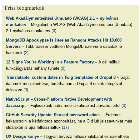
Friss blogmarkok
Web Akadálymentesítési Útmutató (WCAG) 2.1 – nyilvános
munkaterv
– Megjelent a WCAG (Web Akadálymentesítési Útmutató)
2.1 nyilvános munkaterv
(0)
MongoDB Apocalypse Is Here as Ransom Attacks Hit 10,000
Servers
– Több tízezer védtelen MongoDB szerverre csaptak le
hackerek
(2)
12 Signs You’re Working in a Feature Factory
– A cél nélküli
funkciógyártás néhány tünete
(0)
Translatable, custom dates in Twig templates of Drupal 8
– Saját
dátumok megjelenítése, fordíthatóan a Drupal 8 smink rétegével
dolgozva
(0)
NativeScript – Cross-Platform Native Development with
Javascript
– Fejlesszünk natív mobilalkalmazást JavaScripttel
(0)
GitHub Security Update: Reused password attack
– Érdemes
bekapcsolni a kétfaktoros azonosítást, ha a GitHub jelszavunkat más
oldalakon is újra felhasználtuk
(17)
UX Design könyv
– Hogyan tervezz felhasználóbarát és szerethető