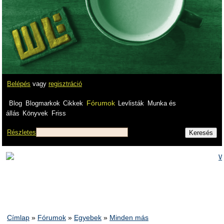
Belépés
vagy
regisztráció
Fórumok
Blog
Blogmarkok
Cikkek
Levlisták
Munka és
állás
Könyvek
Friss
Részletes
Címlap
»
Fórumok
»
Egyebek
»
Minden más