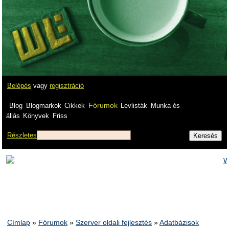
Belépés
vagy
regisztráció
Fórumok
Blog
Blogmarkok
Cikkek
Levlisták
Munka és
állás
Könyvek
Friss
Részletes
Címlap
»
Fórumok
»
Szerver oldali fejlesztés
»
Adatbázisok