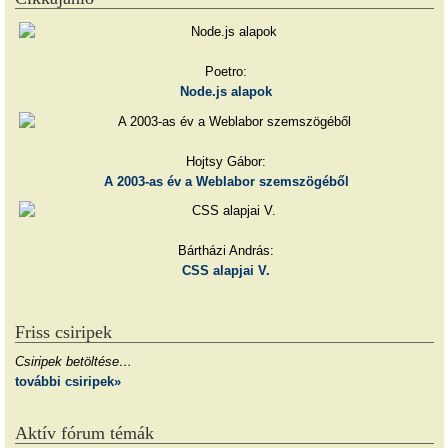
Poetro:
Node.js alapok
Hojtsy Gábor:
A 2003-as év a Weblabor szemszögéből
Bártházi András:
CSS alapjai V.
Friss csiripek
Csiripek betöltése…
további csiripek»
Aktív fórum témák