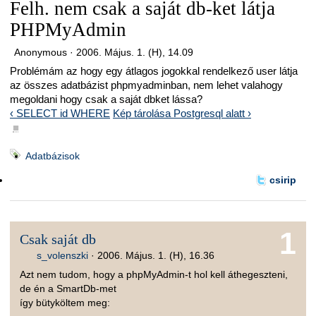
Felh. nem csak a saját db-ket látja
PHPMyAdmin
Anonymous ·
2006. Május. 1. (H), 14.09
Problémám az hogy egy átlagos jogokkal rendelkező user látja
az összes adatbázist phpmyadminban, nem lehet valahogy
megoldani hogy csak a saját dbket lássa?
‹ SELECT id WHERE
Kép tárolása Postgresql alatt ›
■
Adatbázisok
csirip
1
Csak saját db
s_volenszki
·
2006. Május. 1. (H), 16.36
Azt nem tudom, hogy a phpMyAdmin-t hol kell áthegeszteni,
de én a SmartDb-met
így bütyköltem meg: