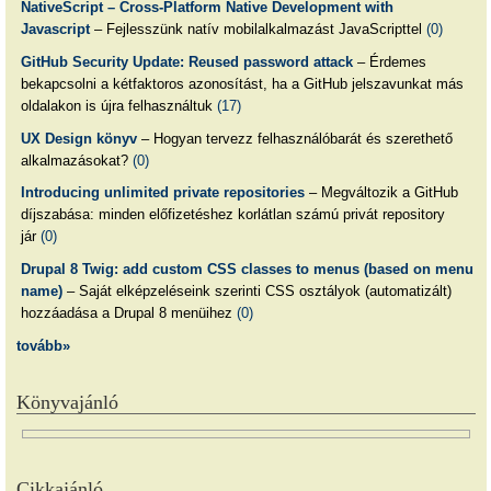
NativeScript – Cross-Platform Native Development with
Javascript
– Fejlesszünk natív mobilalkalmazást JavaScripttel
(0)
GitHub Security Update: Reused password attack
– Érdemes
bekapcsolni a kétfaktoros azonosítást, ha a GitHub jelszavunkat más
oldalakon is újra felhasználtuk
(17)
UX Design könyv
– Hogyan tervezz felhasználóbarát és szerethető
alkalmazásokat?
(0)
Introducing unlimited private repositories
– Megváltozik a GitHub
díjszabása: minden előfizetéshez korlátlan számú privát repository
jár
(0)
Drupal 8 Twig: add custom CSS classes to menus (based on menu
name)
– Saját elképzeléseink szerinti CSS osztályok (automatizált)
hozzáadása a Drupal 8 menüihez
(0)
tovább»
Könyvajánló
Cikkajánló