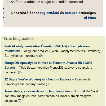
hozzáférne a többihez a saját php kódján keresztül.
A hozzászóláshoz
regisztráció
és
belépés
szükséges
új téma
Friss blogmarkok
Web Akadálymentesítési Útmutató (WCAG) 2.1 – nyilvános
munkaterv
– Megjelent a WCAG (Web Akadálymentesítési Útmutató)
2.1 nyilvános munkaterv
(0)
MongoDB Apocalypse Is Here as Ransom Attacks Hit 10,000
Servers
– Több tízezer védtelen MongoDB szerverre csaptak le
hackerek
(2)
12 Signs You’re Working in a Feature Factory
– A cél nélküli
funkciógyártás néhány tünete
(0)
Translatable, custom dates in Twig templates of Drupal 8
– Saját
dátumok megjelenítése, fordíthatóan a Drupal 8 smink rétegével
dolgozva
(0)