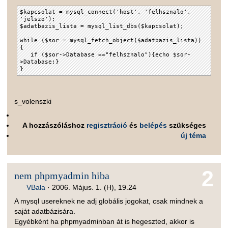
$kapcsolat = mysql_connect('host', 'felhsznalo',
'jelszo');
$adatbazis_lista = mysql_list_dbs($kapcsolat);
while ($sor = mysql_fetch_object($adatbazis_lista))
{
if ($sor->Database =="felhsznalo"){echo $sor-
>Database;}
}
s_volenszki
A hozzászóláshoz
regisztráció
és
belépés
szükséges
új téma
2
nem phpmyadmin hiba
VBala
·
2006. Május. 1. (H), 19.24
A mysql usereknek ne adj globális jogokat, csak mindnek a
saját adatbázisára.
Egyébként ha phpmyadminban át is hegeszted, akkor is