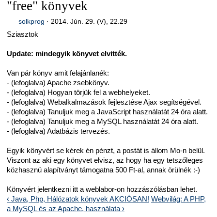
"free" könyvek
solkprog
·
2014. Jún. 29. (V), 22.29
Sziasztok
Update: mindegyik könyvet elvitték.
Van pár könyv amit felajánlanék:
- (lefoglalva) Apache zsebkönyv.
- (lefoglalva) Hogyan törjük fel a webhelyeket.
- (lefoglalva) Webalkalmazások fejlesztése Ajax segítségével.
- (lefoglalva) Tanuljuk meg a JavaScript használatát 24 óra alatt.
- (lefoglalva) Tanuljuk meg a MySQL használatát 24 óra alatt.
- (lefoglalva) Adatbázis tervezés.
Egyik könyvért se kérek én pénzt, a postát is állom Mo-n belül.
Viszont az aki egy könyvet elvisz, az hogy ha egy tetszőleges
közhasznú alapítványt támogatna 500 Ft-al, annak örülnék :-)
Könyvért jelentkezni itt a weblabor-on hozzászólásban lehet.
‹ Java, Php, Hálózatok könyvek AKCIÓSAN!
Webvilág: A PHP,
a MySQL és az Apache, használata ›