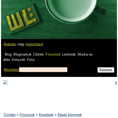
Belépés
vagy
regisztráció
Fórumok
Blog
Blogmarkok
Cikkek
Levlisták
Munka és
állás
Könyvek
Friss
Részletes
Címlap
»
Fórumok
»
Egyebek
»
Eladó könyvek