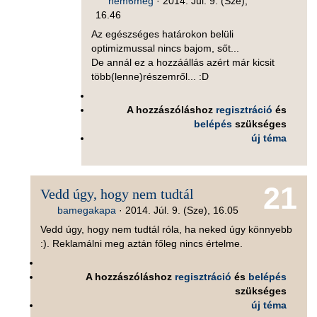
nem6meg
·
2014. Júl. 9. (Sze),
16.46
Az egészséges határokon belüli
optimizmussal nincs bajom, sőt...
De annál ez a hozzáállás azért már kicsit
több(lenne)részemről... :D
A hozzászóláshoz
regisztráció
és
belépés
szükséges
új téma
21
Vedd úgy, hogy nem tudtál
bamegakapa
·
2014. Júl. 9. (Sze), 16.05
Vedd úgy, hogy nem tudtál róla, ha neked úgy könnyebb
:). Reklamálni meg aztán főleg nincs értelme.
A hozzászóláshoz
regisztráció
és
belépés
szükséges
új téma