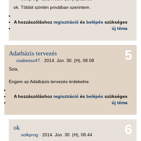
ok. Többit szintén privátban szerintem.
A hozzászóláshoz
regisztráció
és
belépés
szükséges
új téma
5
Adatbázis tervezés
csabessz47
·
2014. Jún. 30. (H), 08.08
Szia,
Engem az Adatbázis tervezés érdekelne.
A hozzászóláshoz
regisztráció
és
belépés
szükséges
új téma
6
ok
solkprog
·
2014. Jún. 30. (H), 08.44