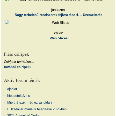
janoszen:
Nagy terhelésű rendszerek fejlesztése 4. – Üzemeltetés
chikk:
Web Slices
Friss csiripek
Csiripek betöltése…
további csiripek»
Aktív fórum témák
ajánlat
hibadetektív.hu
Miért létezik még ez az oldal?
PHPMailer mauális telepítése 2025-ben
2024 Advent of Code