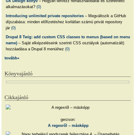
UX Design könyv
– Hogyan tervezz felhasználóbarát és szerethető
alkalmazásokat?
(0)
Introducing unlimited private repositories
– Megváltozik a GitHub
díjszabása: minden előfizetéshez korlátlan számú privát repository
jár
(0)
Drupal 8 Twig: add custom CSS classes to menus (based on menu
name)
– Saját elképzeléseink szerinti CSS osztályok (automatizált)
hozzáadása a Drupal 8 menüihez
(0)
tovább»
Könyvajánló
Cikkajánló
gerzson:
A regexről – másképp