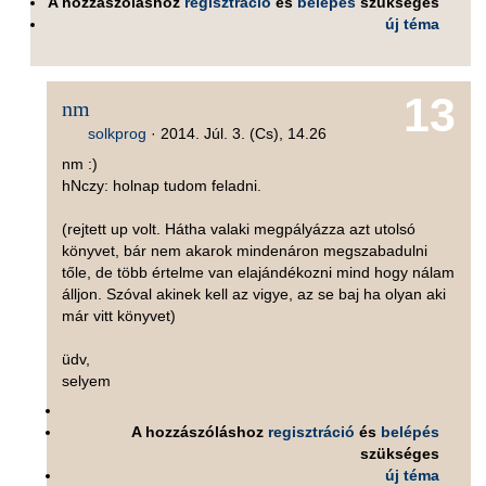
A hozzászóláshoz
regisztráció
és
belépés
szükséges
új téma
13
nm
solkprog
·
2014. Júl. 3. (Cs), 14.26
nm :)
hNczy: holnap tudom feladni.
(rejtett up volt. Hátha valaki megpályázza azt utolsó
könyvet, bár nem akarok mindenáron megszabadulni
tőle, de több értelme van elajándékozni mind hogy nálam
álljon. Szóval akinek kell az vigye, az se baj ha olyan aki
már vitt könyvet)
üdv,
selyem
A hozzászóláshoz
regisztráció
és
belépés
szükséges
új téma