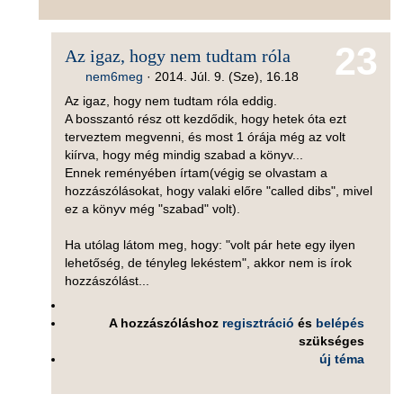
23
Az igaz, hogy nem tudtam róla
nem6meg
·
2014. Júl. 9. (Sze), 16.18
Az igaz, hogy nem tudtam róla eddig.
A bosszantó rész ott kezdődik, hogy hetek óta ezt
terveztem megvenni, és most 1 órája még az volt
kiírva, hogy még mindig szabad a könyv...
Ennek reményében írtam(végig se olvastam a
hozzászólásokat, hogy valaki előre "called dibs", mivel
ez a könyv még "szabad" volt).
Ha utólag látom meg, hogy: "volt pár hete egy ilyen
lehetőség, de tényleg lekéstem", akkor nem is írok
hozzászólást...
A hozzászóláshoz
regisztráció
és
belépés
szükséges
új téma