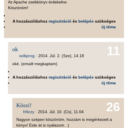
Az Apache zsebkönyv érdekelne.
Köszönöm!
A hozzászóláshoz
regisztráció
és
belépés
szükséges
új téma
11
ok
solkprog
·
2014. Júl. 2. (Sze), 14.18
oké. (emailt megkaptam)
A hozzászóláshoz
regisztráció
és
belépés
szükséges
új téma
26
Köszi!
hNczy
·
2014. Júl. 10. (Cs), 11.04
Nagyon szépen köszönöm, hozzám is megérkezett a
könyv! Este át is nyálazom. :)