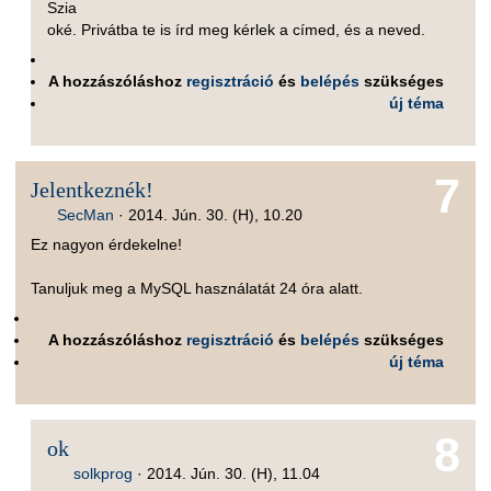
Szia
oké. Privátba te is írd meg kérlek a címed, és a neved.
A hozzászóláshoz
regisztráció
és
belépés
szükséges
új téma
7
Jelentkeznék!
SecMan
·
2014. Jún. 30. (H), 10.20
Ez nagyon érdekelne!
Tanuljuk meg a MySQL használatát 24 óra alatt.
A hozzászóláshoz
regisztráció
és
belépés
szükséges
új téma
8
ok
solkprog
·
2014. Jún. 30. (H), 11.04