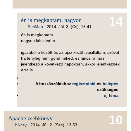
14
én is megkaptam. nagyon
SecMan
·
2014. Júl. 3. (Cs), 16.41
én is megkaptam.
nagyon köszönöm.
igazából e között és az ajax között vacilláltam, szóval
ha tényleg nem gond neked, és nincs rá más
jelentkező a következő napokban, akkor jelentkeznék
arra is.
A hozzászóláshoz
regisztráció
és
belépés
szükséges
új téma
10
Apache zsebkönyv
hNczy
·
2014. Júl. 2. (Sze), 13.53