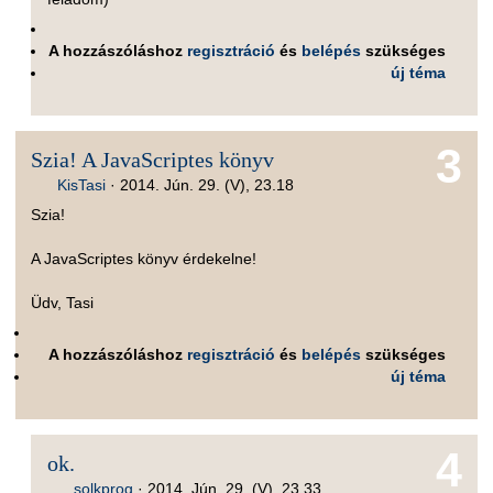
A hozzászóláshoz
regisztráció
és
belépés
szükséges
új téma
3
Szia! A JavaScriptes könyv
KisTasi
·
2014. Jún. 29. (V), 23.18
Szia!
A JavaScriptes könyv érdekelne!
Üdv, Tasi
A hozzászóláshoz
regisztráció
és
belépés
szükséges
új téma
4
ok.
solkprog
·
2014. Jún. 29. (V), 23.33