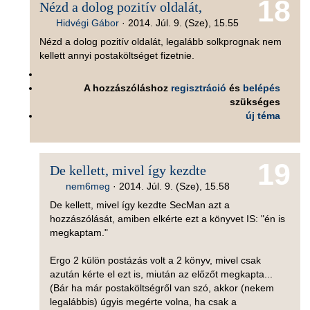
18
Nézd a dolog pozitív oldalát,
Hidvégi Gábor
·
2014. Júl. 9. (Sze), 15.55
Nézd a dolog pozitív oldalát, legalább solkprognak nem
kellett annyi postaköltséget fizetnie.
A hozzászóláshoz
regisztráció
és
belépés
szükséges
új téma
19
De kellett, mivel így kezdte
nem6meg
·
2014. Júl. 9. (Sze), 15.58
De kellett, mivel így kezdte SecMan azt a
hozzászólását, amiben elkérte ezt a könyvet IS: "én is
megkaptam."
Ergo 2 külön postázás volt a 2 könyv, mivel csak
azután kérte el ezt is, miután az előzőt megkapta...
(Bár ha már postaköltségről van szó, akkor (nekem
legalábbis) úgyis megérte volna, ha csak a