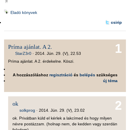
■
Eladó könyvek
csirip
1
Príma ajánlat. A 2.
StarZ3r0
·
2014. Jún. 29. (V), 22.53
Príma ajánlat. A 2. érdekelne. Köszi.
A hozzászóláshoz
regisztráció
és
belépés
szükséges
új téma
2
ok
solkprog
·
2014. Jún. 29. (V), 23.02
ok. Privátban küld el kérlek a lakcímed és hogy milyen
névre postázzam. (holnap nem, de kedden vagy szerdán
feladom)