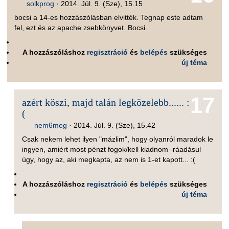
solkprog
·
2014. Júl. 9. (Sze), 15.15
bocsi a 14-es hozzászólásban elvitték. Tegnap este adtam
fel, ezt és az apache zsebkönyvet. Bocsi.
A hozzászóláshoz
regisztráció
és
belépés
szükséges
új téma
17
azért köszi, majd talán legközelebb...... :
(
nem6meg
·
2014. Júl. 9. (Sze), 15.42
Csak nekem lehet ilyen "mázlim", hogy olyanról maradok le
ingyen, amiért most pénzt fogok/kell kiadnom -ráadásul
úgy, hogy az, aki megkapta, az nem is 1-et kapott... :(
A hozzászóláshoz
regisztráció
és
belépés
szükséges
új téma