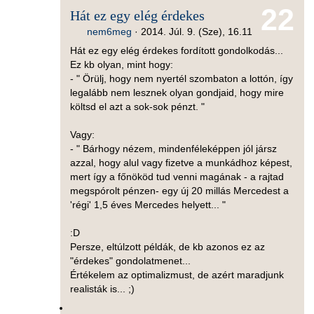
22
Hát ez egy elég érdekes
nem6meg
·
2014. Júl. 9. (Sze), 16.11
Hát ez egy elég érdekes fordított gondolkodás...
Ez kb olyan, mint hogy:
- " Örülj, hogy nem nyertél szombaton a lottón, így
legalább nem lesznek olyan gondjaid, hogy mire
költsd el azt a sok-sok pénzt. "
Vagy:
- " Bárhogy nézem, mindenféleképpen jól jársz
azzal, hogy alul vagy fizetve a munkádhoz képest,
mert így a főnököd tud venni magának - a rajtad
megspórolt pénzen- egy új 20 millás Mercedest a
'régi' 1,5 éves Mercedes helyett... "
:D
Persze, eltúlzott példák, de kb azonos ez az
"érdekes" gondolatmenet...
Értékelem az optimalizmust, de azért maradjunk
realisták is... ;)