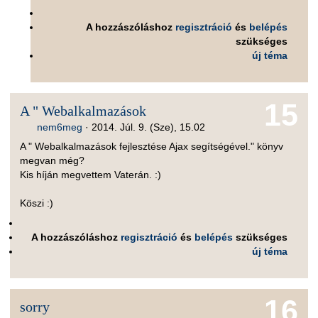
A hozzászóláshoz
regisztráció
és
belépés
szükséges
új téma
15
A " Webalkalmazások
nem6meg
·
2014. Júl. 9. (Sze), 15.02
A " Webalkalmazások fejlesztése Ajax segítségével." könyv
megvan még?
Kis híján megvettem Vaterán. :)
Köszi :)
A hozzászóláshoz
regisztráció
és
belépés
szükséges
új téma
16
sorry