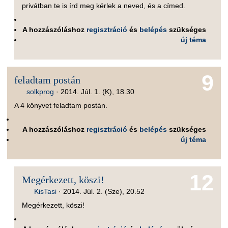
privátban te is írd meg kérlek a neved, és a címed.
A hozzászóláshoz
regisztráció
és
belépés
szükséges
új téma
9
feladtam postán
solkprog
·
2014. Júl. 1. (K), 18.30
A 4 könyvet feladtam postán.
A hozzászóláshoz
regisztráció
és
belépés
szükséges
új téma
12
Megérkezett, köszi!
KisTasi
·
2014. Júl. 2. (Sze), 20.52
Megérkezett, köszi!