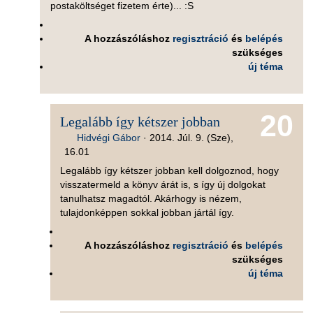
postaköltséget fizetem érte)... :S
A hozzászóláshoz
regisztráció
és
belépés
szükséges
új téma
20
Legalább így kétszer jobban
Hidvégi Gábor
·
2014. Júl. 9. (Sze),
16.01
Legalább így kétszer jobban kell dolgoznod, hogy
visszatermeld a könyv árát is, s így új dolgokat
tanulhatsz magadtól. Akárhogy is nézem,
tulajdonképpen sokkal jobban jártál így.
A hozzászóláshoz
regisztráció
és
belépés
szükséges
új téma