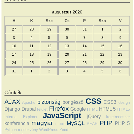
augusztus 2026
H
K
Sze
Cs
P
Szo
V
27
28
29
30
31
1
2
3
4
5
6
7
8
9
10
11
12
13
14
15
16
17
18
19
20
21
22
23
24
25
26
27
28
29
30
31
1
2
3
4
5
6
Címkék
CSS
AJAX
biztonság
böngésző
CSS3
Apache
design
Firefox
Django
Drupal
Google
HTML 5
felület
HTML
HTML5
JavaScript
jQuery
Internet Explorer
keretrendszer
magyar
PHP
MySQL
konferencia
PHP 5
mobil
PEAR
Python
rendezvény
WordPress
Zend