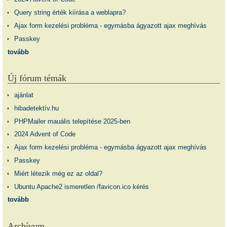
Query string érték kiírása a weblapra?
Ajax form kezelési probléma - egymásba ágyazott ajax meghívás
Passkey
tovább
Új fórum témák
ajánlat
hibadetektív.hu
PHPMailer mauális telepítése 2025-ben
2024 Advent of Code
Ajax form kezelési probléma - egymásba ágyazott ajax meghívás
Passkey
Miért létezik még ez az oldal?
Ubuntu Apache2 ismeretlen /favicon.ico kérés
tovább
Archívum