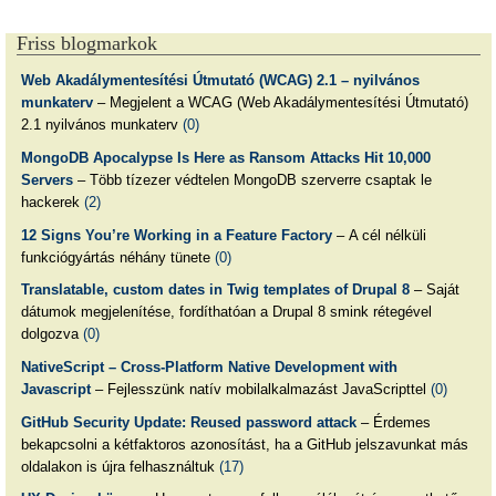
Friss blogmarkok
Web Akadálymentesítési Útmutató (WCAG) 2.1 – nyilvános
munkaterv
– Megjelent a WCAG (Web Akadálymentesítési Útmutató)
2.1 nyilvános munkaterv
(0)
MongoDB Apocalypse Is Here as Ransom Attacks Hit 10,000
Servers
– Több tízezer védtelen MongoDB szerverre csaptak le
hackerek
(2)
12 Signs You’re Working in a Feature Factory
– A cél nélküli
funkciógyártás néhány tünete
(0)
Translatable, custom dates in Twig templates of Drupal 8
– Saját
dátumok megjelenítése, fordíthatóan a Drupal 8 smink rétegével
dolgozva
(0)
NativeScript – Cross-Platform Native Development with
Javascript
– Fejlesszünk natív mobilalkalmazást JavaScripttel
(0)
GitHub Security Update: Reused password attack
– Érdemes
bekapcsolni a kétfaktoros azonosítást, ha a GitHub jelszavunkat más
oldalakon is újra felhasználtuk
(17)