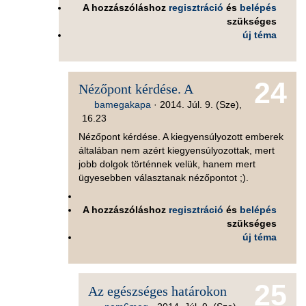
A hozzászóláshoz
regisztráció
és
belépés
szükséges
új téma
24
Nézőpont kérdése. A
bamegakapa
·
2014. Júl. 9. (Sze),
16.23
Nézőpont kérdése. A kiegyensúlyozott emberek
általában nem azért kiegyensúlyozottak, mert
jobb dolgok történnek velük, hanem mert
ügyesebben választanak nézőpontot ;).
A hozzászóláshoz
regisztráció
és
belépés
szükséges
új téma
25
Az egészséges határokon