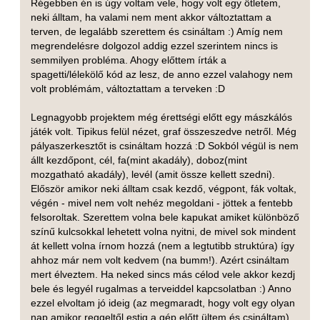
Régebben én is úgy voltam vele, hogy volt egy ötletem,
neki álltam, ha valami nem ment akkor változtattam a
terven, de legalább szerettem és csináltam :) Amíg nem
megrendelésre dolgozol addig ezzel szerintem nincs is
semmilyen probléma. Ahogy előttem írták a
spagetti/lélekölő kód az lesz, de anno ezzel valahogy nem
volt problémám, változtattam a terveken :D
Legnagyobb projektem még érettségi előtt egy mászkálós
játék volt. Tipikus felül nézet, graf összeszedve netről. Még
pályaszerkesztőt is csináltam hozzá :D Sokból végül is nem
állt kezdőpont, cél, fa(mint akadály), doboz(mint
mozgatható akadály), levél (amit össze kellett szedni).
Először amikor neki álltam csak kezdő, végpont, fák voltak,
végén - mivel nem volt nehéz megoldani - jöttek a fentebb
felsoroltak. Szerettem volna bele kapukat amiket különböző
színű kulcsokkal lehetett volna nyitni, de mivel sok mindent
át kellett volna írnom hozzá (nem a legtutibb struktúra) így
ahhoz már nem volt kedvem (na bumm!). Azért csináltam
mert élveztem. Ha neked sincs más célod vele akkor kezdj
bele és legyél rugalmas a terveiddel kapcsolatban :) Anno
ezzel elvoltam jó ideig (az megmaradt, hogy volt egy olyan
nap amikor reggeltől estig a gép előtt ültem és csináltam),