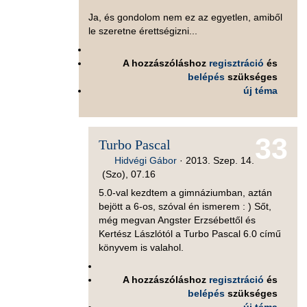
Ja, és gondolom nem ez az egyetlen, amiből
le szeretne érettségizni...
A hozzászóláshoz
regisztráció
és
belépés
szükséges
új téma
33
Turbo Pascal
Hidvégi Gábor
·
2013. Szep. 14.
(Szo), 07.16
5.0-val kezdtem a gimnáziumban, aztán
bejött a 6-os, szóval én ismerem : ) Sőt,
még megvan Angster Erzsébettől és
Kertész Lászlótól a Turbo Pascal 6.0 című
könyvem is valahol.
A hozzászóláshoz
regisztráció
és
belépés
szükséges