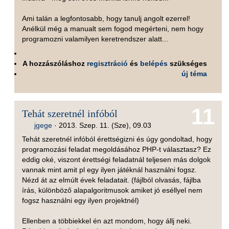
Ami talán a legfontosabb, hogy tanulj angolt ezerrel!
Anélkül még a manualt sem fogod megérteni, nem hogy
programozni valamilyen keretrendszer alatt...
A hozzászóláshoz
regisztráció
és
belépés
szükséges
új téma
11
Tehát szeretnél infóból
jgege
·
2013. Szep. 11. (Sze), 09.03
Tehát szeretnél infóból érettségizni és úgy gondoltad, hogy
programozási feladat megoldásához PHP-t választasz? Ez
eddig oké, viszont érettségi feladatnál teljesen más dolgok
vannak mint amit pl egy ilyen játéknál használni fogsz.
Nézd át az elmúlt évek feladatait. (fájlból olvasás, fájlba
írás, különböző alapalgoritmusok amiket jó eséllyel nem
fogsz használni egy ilyen projektnél)
Ellenben a többiekkel én azt mondom, hogy állj neki.