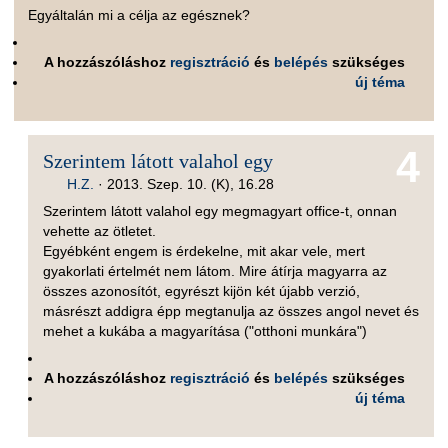
Egyáltalán mi a célja az egésznek?
A hozzászóláshoz
regisztráció
és
belépés
szükséges
új téma
4
Szerintem látott valahol egy
H.Z.
·
2013. Szep. 10. (K), 16.28
Szerintem látott valahol egy megmagyart office-t, onnan
vehette az ötletet.
Egyébként engem is érdekelne, mit akar vele, mert
gyakorlati értelmét nem látom. Mire átírja magyarra az
összes azonosítót, egyrészt kijön két újabb verzió,
másrészt addigra épp megtanulja az összes angol nevet és
mehet a kukába a magyarítása ("otthoni munkára")
A hozzászóláshoz
regisztráció
és
belépés
szükséges
új téma