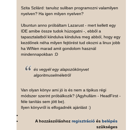
Szita Szilárd: tanulsz suliban programozni valamilyen
nyelven? Ha igen milyen nyelven?
Ubuntun anno próbáltam Lazarust - mert kellett egy
IDE amibe össze tudok húzogatni -, ebből a
tapasztalatból kiindulva kiindulva meg abból, hogy egy
kezdőnek néha milyen fejtörést tud okozni a linux jobb
ha WINen marad amit gondolom használ
mindennapokban :D
és vegyél egy alapozókönyvet
algoritmuselméletről
Van olyan könyv ami jó is és nem a tipikus régi
módszer szerint próbálkozik? (Agyhullám - HeadFirst -
féle tanítás sem jött be).
Ilyen könyvről is elfogadnék ajánlást :)
A hozzászóláshoz
regisztráció
és
belépés
szükséges