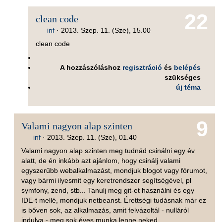
22
clean code
inf
·
2013. Szep. 11. (Sze), 15.00
clean code
A hozzászóláshoz
regisztráció
és
belépés
szükséges
új téma
9
Valami nagyon alap szinten
inf
·
2013. Szep. 11. (Sze), 01.40
Valami nagyon alap szinten meg tudnád csinálni egy év
alatt, de én inkább azt ajánlom, hogy csinálj valami
egyszerűbb webalkalmazást, mondjuk blogot vagy fórumot,
vagy bármi ilyesmit egy keretrendszer segítségével, pl
symfony, zend, stb... Tanulj meg git-et használni és egy
IDE-t mellé, mondjuk netbeanst. Érettségi tudásnak már ez
is bőven sok, az alkalmazás, amit felvázoltál - nulláról
indulva - meg sok éves munka lenne neked...