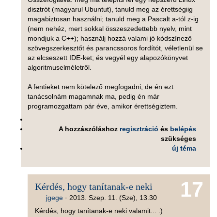
disztrót (magyarul Ubuntut), tanuld meg az érettségiig
magabiztosan használni; tanuld meg a Pascalt a-tól z-ig
(nem nehéz, mert sokkal összeszedettebb nyelv, mint
mondjuk a C++); használj hozzá valami jó kódszínező
szövegszerkesztőt és parancssoros fordítót, véletlenül se
az elcseszett IDE-ket; és vegyél egy alapozókönyvet
algoritmuselméletről.
A fentieket nem kötelező megfogadni, de én ezt
tanácsolnám magamnak ma, pedig én már
programozgattam pár éve, amikor érettségiztem.
A hozzászóláshoz
regisztráció
és
belépés
szükséges
új téma
17
Kérdés, hogy tanítanak-e neki
jgege
·
2013. Szep. 11. (Sze), 13.30
Kérdés, hogy tanítanak-e neki valamit... :)