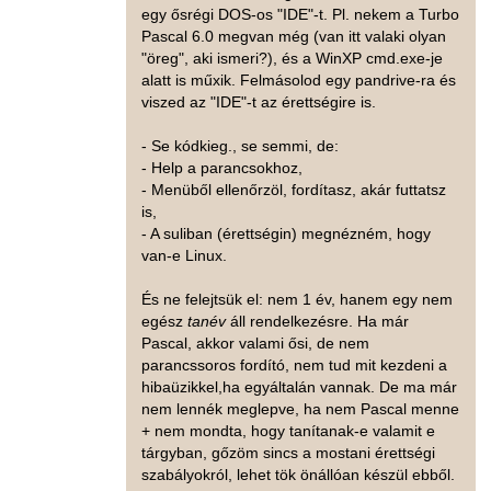
egy ősrégi DOS-os "IDE"-t. Pl. nekem a Turbo
Pascal 6.0 megvan még (van itt valaki olyan
"öreg", aki ismeri?), és a WinXP cmd.exe-je
alatt is műxik. Felmásolod egy pandrive-ra és
viszed az "IDE"-t az érettségire is.
- Se kódkieg., se semmi, de:
- Help a parancsokhoz,
- Menüből ellenőrzöl, fordítasz, akár futtatsz
is,
- A suliban (érettségin) megnézném, hogy
van-e Linux.
És ne felejtsük el: nem 1 év, hanem egy nem
egész
tanév
áll rendelkezésre. Ha már
Pascal, akkor valami ősi, de nem
parancssoros fordító, nem tud mit kezdeni a
hibaüzikkel,ha egyáltalán vannak. De ma már
nem lennék meglepve, ha nem Pascal menne
+ nem mondta, hogy tanítanak-e valamit e
tárgyban, gőzöm sincs a mostani érettségi
szabályokról, lehet tök önállóan készül ebből.