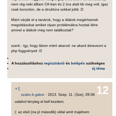
nem rég neki álltam C#-ban és 2 óra alatt kb meg volt, igaz
csak konzolon, de a struktúra sokkal jobb :D
Miért várják el a tanárok, hogy a diákok megértsenek
megoldásokat amiket olyan problémákra hoztak létre
amivel a diákok még nem találkoztak?
szerk.: így, hogy látom miért akarod: ne akard átnevezni a
php függvényeit :D
A hozzászóláshoz
regisztráció
és
belépés
szükséges
új téma
12
+1
szabo.b.gabor
·
2013. Szep. 11. (Sze), 09.06
valahol tényleg el kell kezdeni.
(: az első (na jó második) oldal amit majdnem