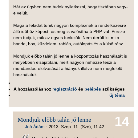
Hát az ügyben nem tudok nyilatkozni, hogy tisztában vagy-
e velük.
Maga a feladat tűnik nagyon komplexnek a rendelkezésre
álló időhöz képest, és meg is valósítható PHP-val. Persze
nem tudjuk, mik az egyes funkciók. Nem derült ki, mi a
banda, box, kűzdelem, rablás, autólopás és a külső rész.
Mondjuk előbb talán jó lenne a központozás használatát is
mélyebben elsajátítani, mert nagyon nehézzé teszi a
mondandód elolvasását a hiányuk illetve nem megfelelő
használatuk.
A hozzászóláshoz
regisztráció
és
belépés
szükséges
új téma
14
Mondjuk előbb talán jó lenne
Joó Ádám
·
2013. Szep. 11. (Sze), 11.42