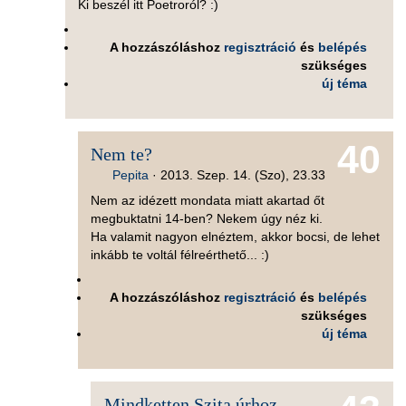
Ki beszél itt Poetroról? :)
A hozzászóláshoz
regisztráció
és
belépés
szükséges
új téma
40
Nem te?
Pepita
·
2013. Szep. 14. (Szo), 23.33
Nem az idézett mondata miatt akartad őt
megbuktatni 14-ben? Nekem úgy néz ki.
Ha valamit nagyon elnéztem, akkor bocsi, de lehet
inkább te voltál félreérthető... :)
A hozzászóláshoz
regisztráció
és
belépés
szükséges
új téma
Mindketten Szita úrhoz