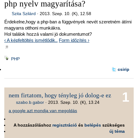
php nyelv magyarítása?
Szita Szilárd
·
2013. Szep. 10. (K), 12.58
Érdekelne,hogy a php-ban a függvények nevét szeretném átírni
magyarra otthoni munkákra.
Hol találok hozzá valami jó dokumentumot?
‹ A képfeltöltés ismétlődik..
Form időzítés ›
■
PHP
csirip
1
nem firtatom, hogy tényleg jó dolog-e ez
szabo.b.gabor
·
2013. Szep. 10. (K), 13.24
a google azt mondja van megoldás
A hozzászóláshoz
regisztráció
és
belépés
szükséges
új téma