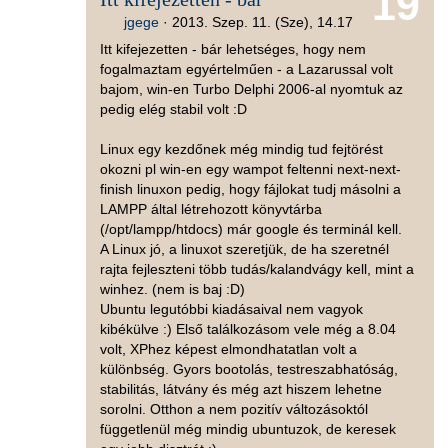
19
jgege
·
2013. Szep. 11. (Sze), 14.17
Itt kifejezetten - bár lehetséges, hogy nem
fogalmaztam egyértelműen - a Lazarussal volt
bajom, win-en Turbo Delphi 2006-al nyomtuk az
pedig elég stabil volt :D
Linux egy kezdőnek még mindig tud fejtörést
okozni pl win-en egy wampot feltenni next-next-
finish linuxon pedig, hogy fájlokat tudj másolni a
LAMPP által létrehozott könyvtárba
(/opt/lampp/htdocs) már google és terminál kell.
A Linux jó, a linuxot szeretjük, de ha szeretnél
rajta fejleszteni több tudás/kalandvágy kell, mint a
winhez. (nem is baj :D)
Ubuntu legutóbbi kiadásaival nem vagyok
kibékülve :) Első találkozásom vele még a 8.04
volt, XPhez képest elmondhatatlan volt a
különbség. Gyors bootolás, testreszabhatóság,
stabilitás, látvány és még azt hiszem lehetne
sorolni. Otthon a nem pozitív változásoktól
függetlenül még mindig ubuntuzok, de keresek