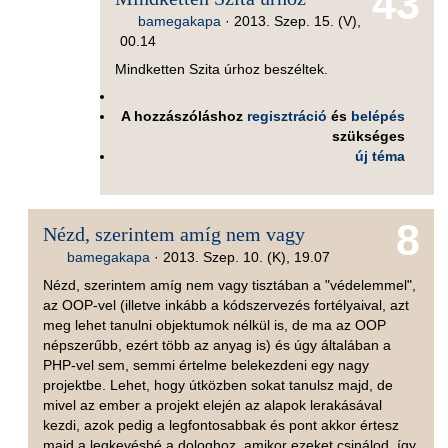
43
bamegakapa
·
2013. Szep. 15. (V),
00.14
Mindketten Szita úrhoz beszéltek.
A hozzászóláshoz
regisztráció
és
belépés
szükséges
új téma
8
Nézd, szerintem amíg nem vagy
bamegakapa
·
2013. Szep. 10. (K), 19.07
Nézd, szerintem amíg nem vagy tisztában a "védelemmel",
az OOP-vel (illetve inkább a kódszervezés fortélyaival, azt
meg lehet tanulni objektumok nélkül is, de ma az OOP
népszerűbb, ezért több az anyag is) és úgy általában a
PHP-vel sem, semmi értelme belekezdeni egy nagy
projektbe. Lehet, hogy útközben sokat tanulsz majd, de
mivel az ember a projekt elején az alapok lerakásával
kezdi, azok pedig a legfontosabbak és pont akkor értesz
majd a legkevésbé a dologhoz, amikor ezeket csinálod, így