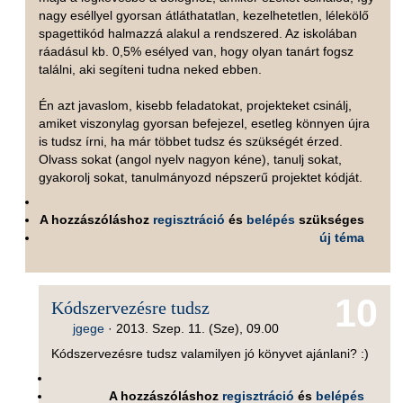
nagy eséllyel gyorsan átláthatatlan, kezelhetetlen, lélekölő
spagettikód halmazzá alakul a rendszered. Az iskolában
ráadásul kb. 0,5% esélyed van, hogy olyan tanárt fogsz
találni, aki segíteni tudna neked ebben.
Én azt javaslom, kisebb feladatokat, projekteket csinálj,
amiket viszonylag gyorsan befejezel, esetleg könnyen újra
is tudsz írni, ha már többet tudsz és szükségét érzed.
Olvass sokat (angol nyelv nagyon kéne), tanulj sokat,
gyakorolj sokat, tanulmányozd népszerű projektet kódját.
A hozzászóláshoz
regisztráció
és
belépés
szükséges
új téma
10
Kódszervezésre tudsz
jgege
·
2013. Szep. 11. (Sze), 09.00
Kódszervezésre tudsz valamilyen jó könyvet ajánlani? :)
A hozzászóláshoz
regisztráció
és
belépés