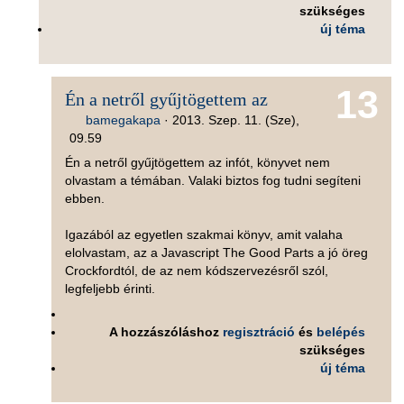
szükséges
új téma
13
Én a netről gyűjtögettem az
bamegakapa
·
2013. Szep. 11. (Sze),
09.59
Én a netről gyűjtögettem az infót, könyvet nem
olvastam a témában. Valaki biztos fog tudni segíteni
ebben.
Igazából az egyetlen szakmai könyv, amit valaha
elolvastam, az a Javascript The Good Parts a jó öreg
Crockfordtól, de az nem kódszervezésről szól,
legfeljebb érinti.
A hozzászóláshoz
regisztráció
és
belépés
szükséges
új téma