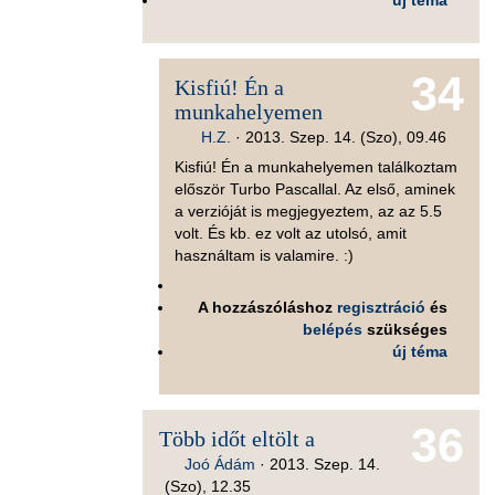
új téma
34
Kisfiú! Én a
munkahelyemen
H.Z.
·
2013. Szep. 14. (Szo), 09.46
Kisfiú! Én a munkahelyemen találkoztam
először Turbo Pascallal. Az első, aminek
a verzióját is megjegyeztem, az az 5.5
volt. És kb. ez volt az utolsó, amit
használtam is valamire. :)
A hozzászóláshoz
regisztráció
és
belépés
szükséges
új téma
36
Több időt eltölt a
Joó Ádám
·
2013. Szep. 14.
(Szo), 12.35