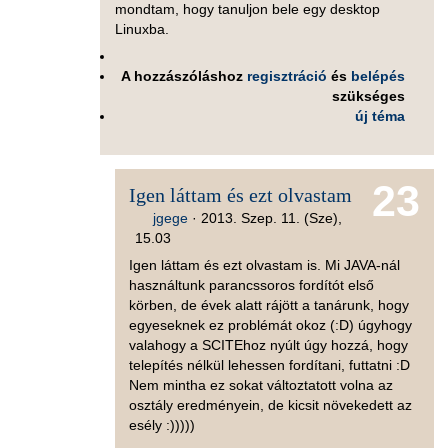
mondtam, hogy tanuljon bele egy desktop
Linuxba.
A hozzászóláshoz
regisztráció
és
belépés
szükséges
új téma
23
Igen láttam és ezt olvastam
jgege
·
2013. Szep. 11. (Sze),
15.03
Igen láttam és ezt olvastam is. Mi JAVA-nál
használtunk parancssoros fordítót első
körben, de évek alatt rájött a tanárunk, hogy
egyeseknek ez problémát okoz (:D) úgyhogy
valahogy a SCITEhoz nyúlt úgy hozzá, hogy
telepítés nélkül lehessen fordítani, futtatni :D
Nem mintha ez sokat változtatott volna az
osztály eredményein, de kicsit növekedett az
esély :)))))