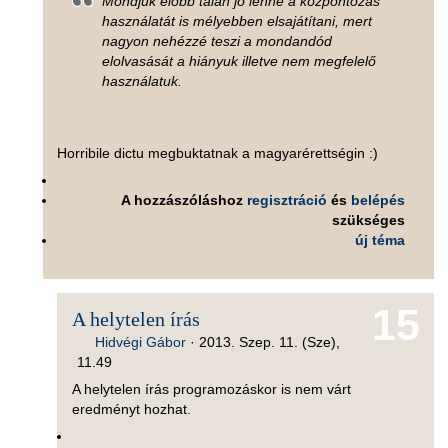
Mondjuk előbb talán jó lenne a központozás
használatát is mélyebben elsajátítani, mert
nagyon nehézzé teszi a mondandód
elolvasását a hiányuk illetve nem megfelelő
használatuk.
Horribile dictu megbuktatnak a magyarérettségin :)
A hozzászóláshoz
regisztráció
és
belépés
szükséges
új téma
15
A helytelen írás
Hidvégi Gábor
·
2013. Szep. 11. (Sze),
11.49
A helytelen írás programozáskor is nem várt
eredményt hozhat.