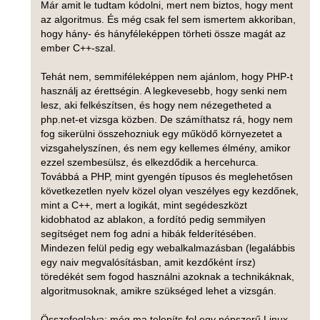
Már amit le tudtam kódolni, mert nem biztos, hogy ment
az algoritmus. És még csak fel sem ismertem akkoriban,
hogy hány- és hányféleképpen törheti össze magát az
ember C++-szal.
Tehát nem, semmiféleképpen nem ajánlom, hogy PHP-t
használj az érettségin. A legkevesebb, hogy senki nem
lesz, aki felkészítsen, és hogy nem nézegetheted a
php.net-et vizsga közben. De számíthatsz rá, hogy nem
fog sikerülni összehozniuk egy működő környezetet a
vizsgahelyszínen, és nem egy kellemes élmény, amikor
ezzel szembesülsz, és elkezdődik a hercehurca.
Továbbá a PHP, mint gyengén típusos és meglehetősen
következetlen nyelv közel olyan veszélyes egy kezdőnek,
mint a C++, mert a logikát, mint segédeszközt
kidobhatod az ablakon, a fordító pedig semmilyen
segítséget nem fog adni a hibák felderítésében.
Mindezen felül pedig egy webalkalmazásban (legalábbis
egy naiv megvalósításban, amit kezdőként írsz)
töredékét sem fogod használni azoknak a technikáknak,
algoritmusoknak, amikre szükséged lehet a vizsgán.
Összefoglalva: még ma telepíts fel egy népszerű Linux