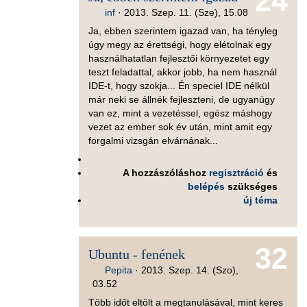
24
inf
·
2013. Szep. 11. (Sze), 15.08
Ja, ebben szerintem igazad van, ha tényleg
úgy megy az érettségi, hogy elétolnak egy
használhatatlan fejlesztői környezetet egy
teszt feladattal, akkor jobb, ha nem használ
IDE-t, hogy szokja... Én speciel IDE nélkül
már neki se állnék fejleszteni, de ugyanúgy
van ez, mint a vezetéssel, egész máshogy
vezet az ember sok év után, mint amit egy
forgalmi vizsgán elvárnának...
A hozzászóláshoz
regisztráció
és
belépés
szükséges
új téma
32
Ubuntu - fenének
Pepita
·
2013. Szep. 14. (Szo),
03.52
Több időt eltölt a megtanulásával, mint keres