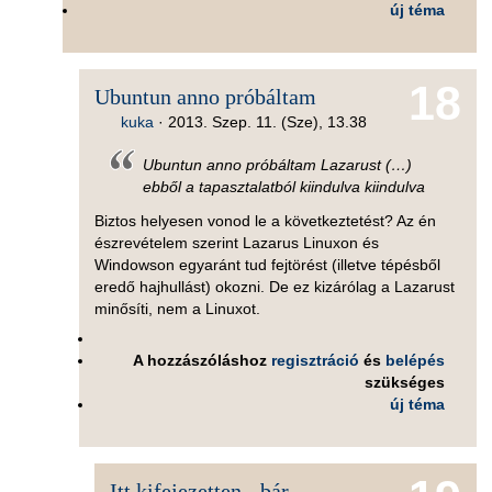
új téma
18
Ubuntun anno próbáltam
kuka
·
2013. Szep. 11. (Sze), 13.38
Ubuntun anno próbáltam Lazarust (…)
ebből a tapasztalatból kiindulva kiindulva
Biztos helyesen vonod le a következtetést? Az én
észrevételem szerint Lazarus Linuxon és
Windowson egyaránt tud fejtörést (illetve tépésből
eredő hajhullást) okozni. De ez kizárólag a Lazarust
minősíti, nem a Linuxot.
A hozzászóláshoz
regisztráció
és
belépés
szükséges
új téma
Itt kifejezetten - bár