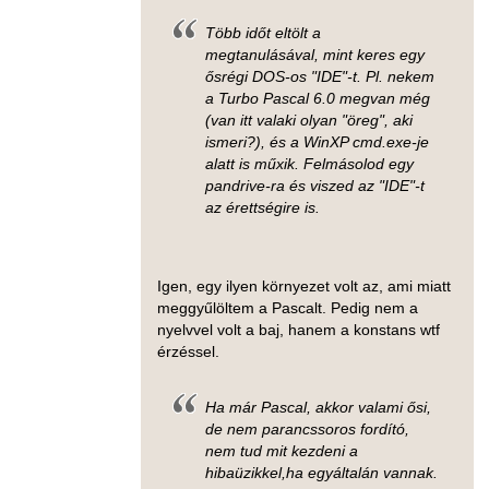
Több időt eltölt a
megtanulásával, mint keres egy
ősrégi DOS-os "IDE"-t. Pl. nekem
a Turbo Pascal 6.0 megvan még
(van itt valaki olyan "öreg", aki
ismeri?), és a WinXP cmd.exe-je
alatt is műxik. Felmásolod egy
pandrive-ra és viszed az "IDE"-t
az érettségire is.
Igen, egy ilyen környezet volt az, ami miatt
meggyűlöltem a Pascalt. Pedig nem a
nyelvvel volt a baj, hanem a konstans wtf
érzéssel.
Ha már Pascal, akkor valami ősi,
de nem parancssoros fordító,
nem tud mit kezdeni a
hibaüzikkel,ha egyáltalán vannak.