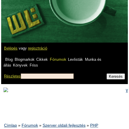
Belépés
vagy
regisztráció
Fórumok
Blog
Blogmarkok
Cikkek
Levlisták
Munka és
állás
Könyvek
Friss
Részletes
Címlap
»
Fórumok
»
Szerver oldali fejlesztés
»
PHP