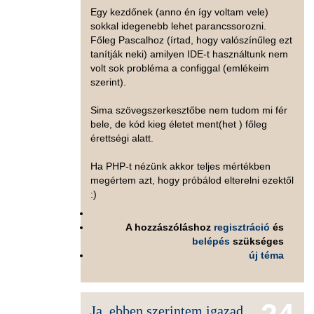
Egy kezdőnek (anno én így voltam vele)
sokkal idegenebb lehet parancssorozni.
Főleg Pascalhoz (írtad, hogy valószínűleg ezt
tanítják neki) amilyen IDE-t használtunk nem
volt sok probléma a configgal (emlékeim
szerint).
Sima szövegszerkesztőbe nem tudom mi fér
bele, de kód kieg életet ment(het ) főleg
érettségi alatt.
Ha PHP-t nézünk akkor teljes mértékben
megértem azt, hogy próbálod elterelni ezektől
:)
A hozzászóláshoz
regisztráció
és
belépés
szükséges
új téma
Ja, ebben szerintem igazad