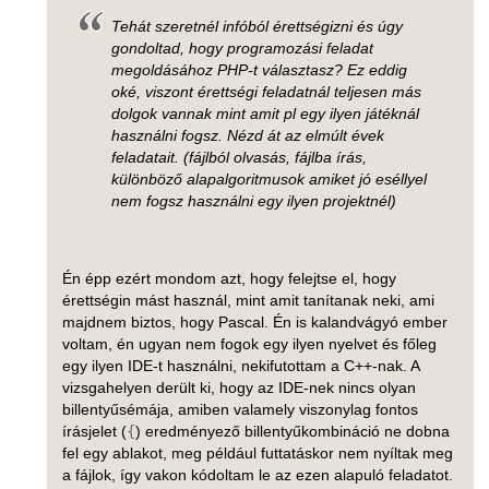
Tehát szeretnél infóból érettségizni és úgy
gondoltad, hogy programozási feladat
megoldásához PHP-t választasz? Ez eddig
oké, viszont érettségi feladatnál teljesen más
dolgok vannak mint amit pl egy ilyen játéknál
használni fogsz. Nézd át az elmúlt évek
feladatait. (fájlból olvasás, fájlba írás,
különböző alapalgoritmusok amiket jó eséllyel
nem fogsz használni egy ilyen projektnél)
Én épp ezért mondom azt, hogy felejtse el, hogy
érettségin mást használ, mint amit tanítanak neki, ami
majdnem biztos, hogy Pascal. Én is kalandvágyó ember
voltam, én ugyan nem fogok egy ilyen nyelvet és főleg
egy ilyen IDE-t használni, nekifutottam a C++-nak. A
vizsgahelyen derült ki, hogy az IDE-nek nincs olyan
billentyűsémája, amiben valamely viszonylag fontos
írásjelet (
{
) eredményező billentyűkombináció ne dobna
fel egy ablakot, meg például futtatáskor nem nyíltak meg
a fájlok, így vakon kódoltam le az ezen alapuló feladatot.