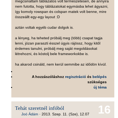
megcsináltam táblázatos volt természetesen, de annyira
nem futotta, hogy táblázatokat egymásba lehet ágyazni,
így komoly rowspan és colspan matek volt benne, mire
összeállt egy-egy layout :D
aztán voltak egyéb cudar dolgok is.
a lényeg, ha teheted próbálj meg (több) csapat tagja
lenni, józan paraszti ésszel úgyis rájössz, hogy kitől
érdemes tanulni, próbálj meg saját megoldásokat
létrehozni, és kóstolj bele frameworkokbe is.
ha akarod csináld, nem kerül semmibe az idődön kívül.
A hozzászóláshoz
regisztráció
és
belépés
szükséges
új téma
16
Tehát szeretnél infóból
Joó Ádám
·
2013. Szep. 11. (Sze), 12.07