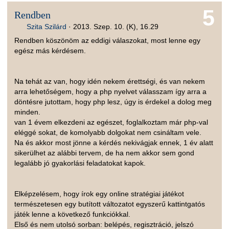
5
Rendben
Szita Szilárd
·
2013. Szep. 10. (K), 16.29
Rendben köszönöm az eddigi válaszokat, most lenne egy
egész más kérdésem.
Na tehát az van, hogy idén nekem érettségi, és van nekem
arra lehetőségem, hogy a php nyelvet válasszam így arra a
döntésre jutottam, hogy php lesz, úgy is érdekel a dolog meg
minden.
van 1 évem elkezdeni az egészet, foglalkoztam már php-val
eléggé sokat, de komolyabb dolgokat nem csináltam vele.
Na és akkor most jönne a kérdés nekivágjak ennek, 1 év alatt
sikerülhet az alábbi tervem, de ha nem akkor sem gond
legalább jó gyakorlási feladatokat kapok.
Elképzelésem, hogy írok egy online stratégiai játékot
természetesen egy butított változatot egyszerű kattintgatós
játék lenne a következő funkciókkal.
Első és nem utolsó sorban: belépés, regisztráció, jelszó