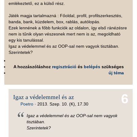
emlékeztető, ez a külső rész.
Játék magja tartalmazná : Főoldal, profil, profilszerkesztés,
banda, bank, küzdelem, box, rablás, autólopás.
Ezek lennének a főbb funkciók az oldalon, így első ránézésre
nem is tűnik olyan vészesnek mert nem is az, megoldható
egy kis tanulással.
Igaz a védelemmel és az OOP-sal nem vagyok tisztában.
Szerintetek?
A hozzászóláshoz
regisztráció
és
belépés
szükséges
új téma
6
Igaz a védelemmel és az
Poetro
·
2013. Szep. 10. (K), 17.30
Igaz a védelemmel és az OOP-sal nem vagyok
tisztában.
Szerintetek?