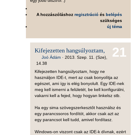
egy jobb disztrót :)
A hozzászóláshoz
regisztráció
és
belépés
szükséges
új téma
21
Kifejezetten hangsúlyoztam,
Joó Ádám
·
2013. Szep. 11. (Sze),
14.38
Kifejezetten hangsúlyoztam, hogy ne
használjon IDE-t, mert az csak bonyolítja az
egészet, ami így is elég bonyolult. Egy IDE-nek
meg kell ismerni a felületét, be kell konfigurálni,
vakarni kell a fejed, hogy hogyan linkelsz stb.
Ha egy sima szövegszerkesztőt használsz és
egy parancssoros fordítót, akkor csak azt az
egy parancsot kell tudd, amivel fordítasz.
Windows-on viszont csak az IDE-k dívnak, ezért