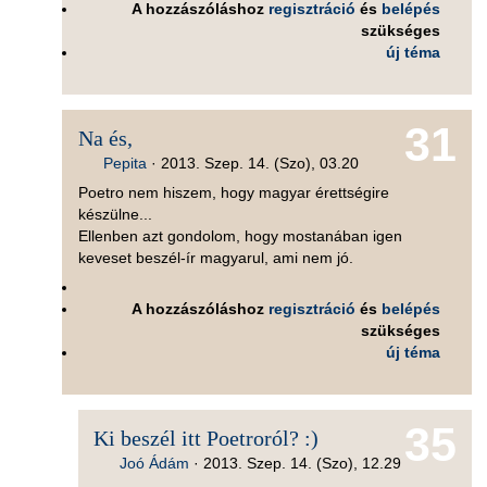
A hozzászóláshoz
regisztráció
és
belépés
szükséges
új téma
31
Na és,
Pepita
·
2013. Szep. 14. (Szo), 03.20
Poetro nem hiszem, hogy magyar érettségire
készülne...
Ellenben azt gondolom, hogy mostanában igen
keveset beszél-ír magyarul, ami nem jó.
A hozzászóláshoz
regisztráció
és
belépés
szükséges
új téma
35
Ki beszél itt Poetroról? :)
Joó Ádám
·
2013. Szep. 14. (Szo), 12.29