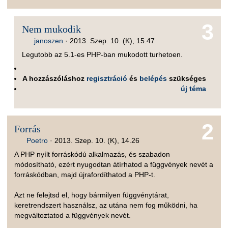
3
Nem mukodik
janoszen
·
2013. Szep. 10. (K), 15.47
Legutobb az 5.1-es PHP-ban mukodott turhetoen.
A hozzászóláshoz
regisztráció
és
belépés
szükséges
új téma
2
Forrás
Poetro
·
2013. Szep. 10. (K), 14.26
A PHP nyílt forráskódú alkalmazás, és szabadon
módosítható, ezért nyugodtan átírhatod a függvények nevét a
forráskódban, majd újrafordíthatod a PHP-t.
Azt ne felejtsd el, hogy bármilyen függvénytárat,
keretrendszert használsz, az utána nem fog működni, ha
megváltoztatod a függvények nevét.