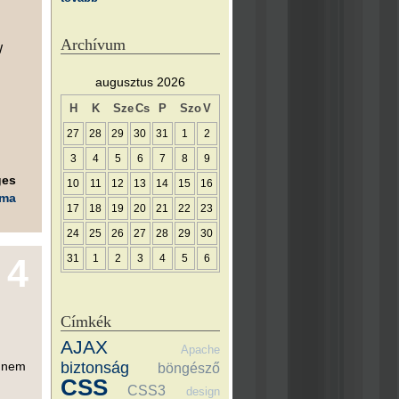
Archívum
W
augusztus 2026
H
K
Sze
Cs
P
Szo
V
27
28
29
30
31
1
2
3
4
5
6
7
8
9
ges
10
11
12
13
14
15
16
éma
17
18
19
20
21
22
23
24
25
26
27
28
29
30
4
31
1
2
3
4
5
6
Címkék
AJAX
Apache
biztonság
- nem
böngésző
CSS
CSS3
design