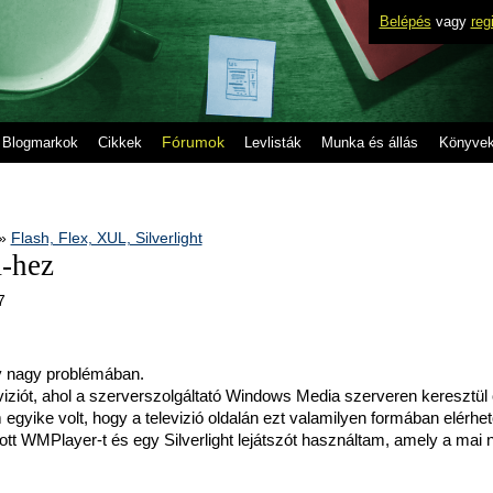
Belépés
vagy
reg
Fórumok
Blogmarkok
Cikkek
Levlisták
Munka és állás
Könyve
»
Flash, Flex, XUL, Silverlight
-hez
7
y nagy problémában.
viziót, ahol a szerverszolgáltató Windows Media szerveren keresztül 
gyike volt, hogy a televizió oldalán ezt valamilyen formában elérhe
t WMPlayer-t és egy Silverlight lejátszót használtam, amely a mai 