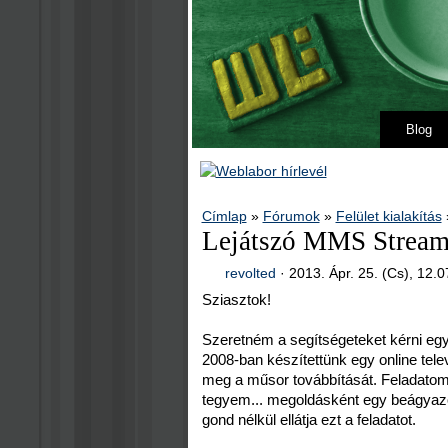
Blog
Címlap
»
Fórumok
»
Felület kialakítás
Lejátszó MMS Stream
revolted
·
2013. Ápr. 25. (Cs), 12.0
Sziasztok!
Szeretném a segítségeteket kérni eg
2008-ban készítettünk egy online tele
meg a műsor továbbítását. Feladatom e
tegyem... megoldásként egy beágyazot
gond nélkül ellátja ezt a feladatot.