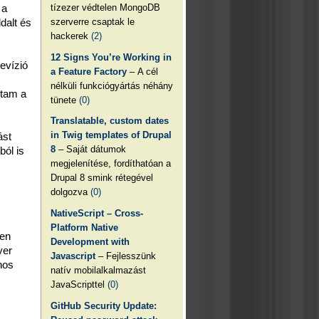
tízezer védtelen MongoDB
 a
szerverre csaptak le
dalt és
hackerek
(2)
12 Signs You’re Working in
evízió
a Feature Factory
– A cél
nélküli funkciógyártás néhány
ltam a
tünete
(0)
Translatable, custom dates
in Twig templates of Drupal
ást
8
– Saját dátumok
ból is
megjelenítése, fordíthatóan a
Drupal 8 smink rétegével
dolgozva
(0)
NativeScript – Cross-
Platform Native
yen
Development with
yer
Javascript
– Fejlesszünk
nos
natív mobilalkalmazást
JavaScripttel
(0)
GitHub Security Update: