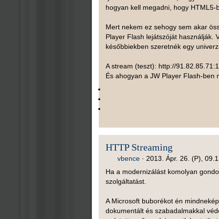
hogyan kell megadni, hogy HTML5-ben
Mert nekem ez sehogy sem akar össz
Player Flash lejátszóját használják
későbbiekben szeretnék egy univerzál
A stream (teszt): http://91.82.85.71
És ahogyan a JW Player Flash-ben m
HTTP Streaming
vbence
·
2013. Ápr. 26. (P), 09.
Ha a modernizálást komolyan gondo
szolgáltatást.
A Microsoft buborékot én mindneképp
dokumentált és szabadalmakkal véde