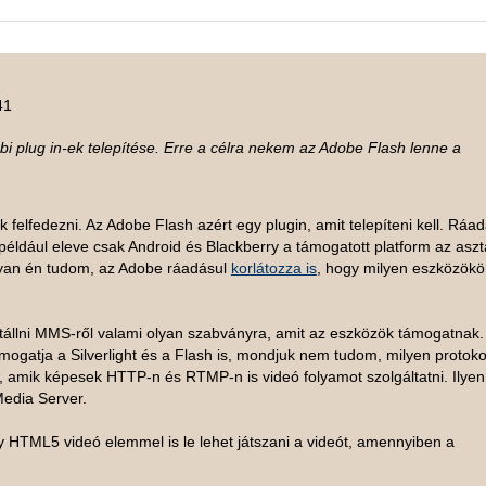
41
 plug in-ek telepítése. Erre a célra nekem az Adobe Flash lenne a
k felfedezni. Az Adobe Flash azért egy plugin, amit telepíteni kell. Ráa
éldául eleve csak Android és Blackberry a támogatott platform az aszta
gyan én tudom, az Adobe ráadásul
korlátozza is
, hogy milyen eszközök
tállni MMS-ről valami olyan szabványra, amit az eszközök támogatnak. 
mogatja a Silverlight és a Flash is, mondjuk nem tudom, milyen protoko
 amik képesek HTTP-n és RTMP-n is videó folyamot szolgáltatni. Ilyen
edia Server.
 HTML5 videó elemmel is le lehet játszani a videót, amennyiben a