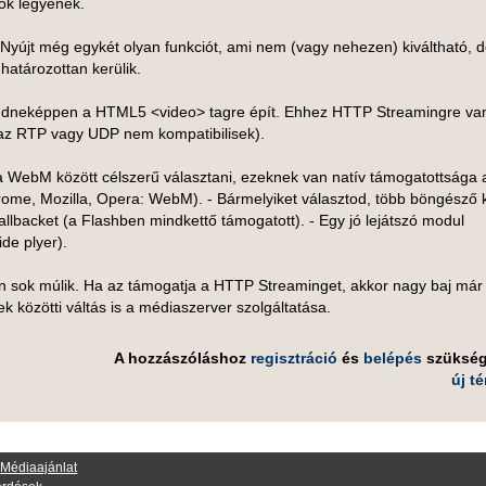
tók legyenek.
 Nyújt még egykét olyan funkciót, ami nem (vagy nehezen) kiváltható, 
határozottan kerülik.
mindneképpen a HTML5 <video> tagre épít. Ehhez HTTP Streamingre va
 az RTP vagy UDP nem kompatibilisek).
a WebM között célszerű választani, ezeknek van natív támogatottsága 
ome, Mozilla, Opera: WebM). - Bármelyiket választod, több böngésző k
allbacket (a Flashben mindkettő támogatott). - Egy jó lejátszó modul
de plyer).
n sok múlik. Ha az támogatja a HTTP Streaminget, akkor nagy baj má
 közötti váltás is a médiaszerver szolgáltatása.
A hozzászóláshoz
regisztráció
és
belépés
szüksé
új t
·
Médiaajánlat