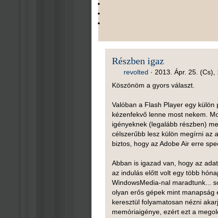
Részben igaz
revolted
·
2013. Ápr. 25. (Cs),
Köszönöm a gyors választ.
Valóban a Flash Player egy külön p
kézenfekvő lenne most nekem. Most 
igényeknek (legalább részben) meg
célszerűbb lesz külön megírni az 
biztos, hogy az Adobe Air erre spe
Abban is igazad van, hogy az adat
az indulás előtt volt egy több hón
WindowsMedia-nal maradtunk... sok
olyan erős gépek mint manapság és
keresztül folyamatosan nézni akar
memóriaigénye, ezért ezt a megol