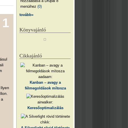
hozzáadása a Drupal 8
menüihez
(0)
tovább»
1
Könyvajánló
Cikkajánló
dásul
li
ön
aadaam:
Kanban – avagy a
Ilyen
félmegoldások mítosza
llon.
 a
airwalker:
Keresőoptimalizálás
chikk:
A Silverlight rövid története