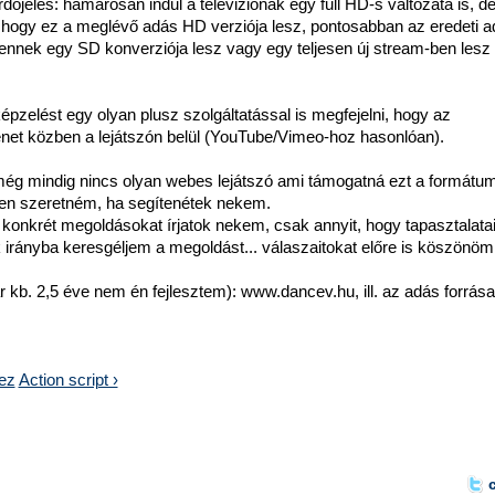
rdőjeles: hamarosan indul a televiziónak egy full HD-s változata is, d
 hogy ez a meglévő adás HD verziója lesz, pontosabban az eredeti a
ennek egy SD konverziója lesz vagy egy teljesen új stream-ben lesz
épzelést egy olyan plusz szolgáltatással is megfejelni, hogy az
net közben a lejátszón belül (YouTube/Vimeo-hoz hasonlóan).
 még mindig nincs olyan webes lejátszó ami támogatná ezt a formátum
ben szeretném, ha segítenétek nekem.
onkrét megoldásokat írjatok nekem, csak annyit, hogy tapasztalatai
 irányba keresgéljem a megoldást... válaszaitokat előre is köszönöm 
ár kb. 2,5 éve nem én fejlesztem): www.dancev.hu, ill. az adás forrása
hez
Action script ›