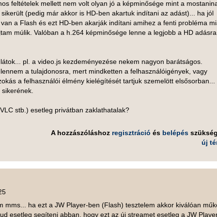
nos feltételek mellett nem volt olyan jó a képminősége mint a mostanin
ikerült (pedig már akkor is HD-ben akartuk indítani az adást)... ha jól
 van a Flash és ezt HD-ben akarják indítani amihez a fenti probléma mi
tam múlik. Valóban a h.264 képminősége lenne a legjobb a HD adásra
.
 látok... pl. a video.js kezdeményezése nekem nagyon barátságos.
lennem a tulajdonosra, mert mindketten a felhasználóigények, vagy
ás a felhasználói élmény kielégítését tartjuk szemelött elsősorban... 
ó sikerének.
VLC stb.) esetleg privátban zaklathatalak?
A hozzászóláshoz
regisztráció
és
belépés
szüksé
új t
25
 mms... ha ezt a JW Player-ben (Flash) tesztelem akkor kiválóan műk
tud esetleg segíteni abban, hogy ezt az új streamet esetleg a JW Playe