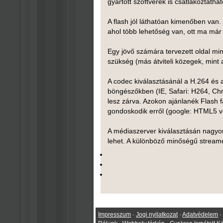
gyártott szoftverek is csatlakoztatha
A flash jól láthatóan kimenőben van.
ahol több lehetőség van, ott ma már 
Egy jövő számára tervezett oldal 
szükség (más átviteli közegek, mint
A codec kiválasztásánál a H.264 és 
böngészőkben (IE, Safari: H264, Chr
lesz zárva. Azokon ajánlanék Flash f
gondoskodik erről (google: HTML5 vi
A médiaszerver kiválasztásán nagyo
lehet. A különböző minőségű streamek
Impresszum
·
Jogi nyilatkozat
·
Adatvédelem