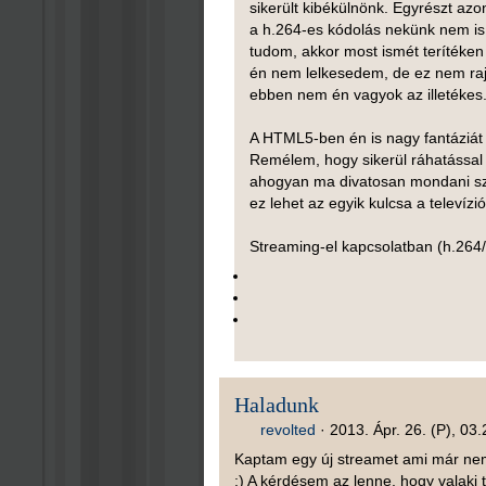
sikerült kibékülnönk. Egyrészt azo
a h.264-es kódolás nekünk nem is s
tudom, akkor most ismét terítéken
én nem lelkesedem, de ez nem raj
ebben nem én vagyok az illetékes
A HTML5-ben én is nagy fantáziát
Remélem, hogy sikerül ráhatással 
ahogyan ma divatosan mondani szok
ez lehet az egyik kulcsa a televízi
Streaming-el kapcsolatban (h.264/
Haladunk
revolted
·
2013. Ápr. 26. (P), 03.
Kaptam egy új streamet ami már nem
:) A kérdésem az lenne, hogy valaki 