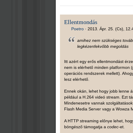
Ellentmondás
Poetro
·
2013. Ápr. 25. (Cs), 12.
amihez nem szükséges további
legkézenfekvőbb megoldás
Itt azért egy erős ellentmondást érze
nem is elérhető minden platformon (p
operációs rendszerek mellett). Aho
lesz elérhető.
Ennek okán, lehet hogy jobb lenne á
például a H.264 videó stream. Ezt tá
Mindenesetre vannak szolgáltatások,
Flash Media Server vagy a Wowza M
A HTTP streaming előnye lehet, hogy
böngésző támogatja a
codec
-et.