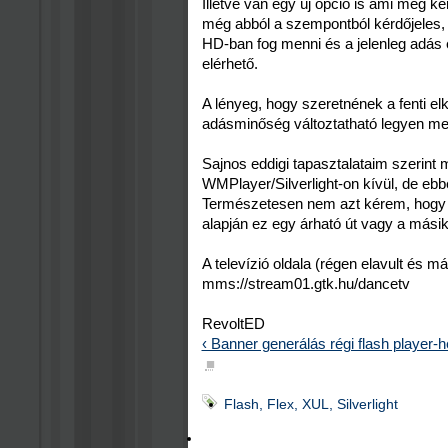
Illetve van egy új opció is ami még ké
még abból a szempontból kérdőjeles,
HD-ban fog menni és a jelenleg adás 
elérhető.
A lényeg, hogy szeretnének a fenti elk
adásminőség változtatható legyen me
Sajnos eddigi tapasztalataim szerint
WMPlayer/Silverlight-on kívül, de eb
Természetesen nem azt kérem, hogy k
alapján ez egy árható út vagy a másik
A televízió oldala (régen elavult és m
mms://stream01.gtk.hu/dancetv
RevoltED
‹ Banner generálás régi flash player-
■
Flash, Flex, XUL, Silverlight