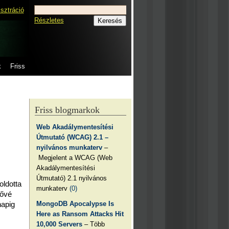
isztráció
Részletes
k
Friss
Friss blogmarkok
Web Akadálymentesítési
Útmutató (WCAG) 2.1 –
nyilvános munkaterv
–
Megjelent a WCAG (Web
Akadálymentesítési
Útmutató) 2.1 nyilvános
oldotta
munkaterv
(0)
tővé
MongoDB Apocalypse Is
napig
Here as Ransom Attacks Hit
10,000 Servers
– Több