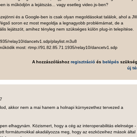
 is működjön a lejátszás... vagy esetleg video.js-ben?
ejönni és a Google-ben is csak olyan megoldásokat találok, ahol a J
. Végső soron ez most megoldja a legnagyobb problémámat, de a
is lejátszót, amihez tényleg nem szükséges külön plug-in telepítése.
:1935/relay10/dancetv1.sdp/playlist.m3u8
űködik most: rtmp://91.82.85.71:1935/relay10/dancetv1.sdp
A hozzászóláshoz
regisztráció
és
belépés
szüksé
új t
17
lod, akkor nem a mai hanem a holnapi kürnyezethez tervezed a
en elhagynám. Közismert, hogy a cég az interoperabilitás elelnsége 
tt formátumokkal akadályozza meg, hogy az eszközeihez mások által