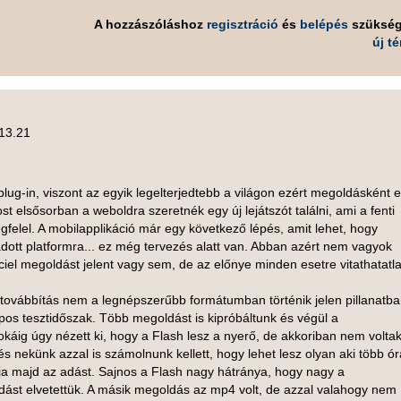
A hozzászóláshoz
regisztráció
és
belépés
szüksé
új t
 13.21
lug-in, viszont az egyik legelterjedtebb a világon ezért megoldásként 
elsősorban a weboldra szeretnék egy új lejátszót találni, ami a fenti
felel. A mobilapplikáció már egy következő lépés, amit lehet, hogy
adott platformra... ez még tervezés alatt van. Abban azért nem vagyok
ciel megoldást jelent vagy sem, de az előnye minden esetre vitathatatl
továbbítás nem a legnépszerűbb formátumban történik jelen pillanatba
apos tesztidőszak. Több megoldást is kipróbáltunk és végül a
áig úgy nézett ki, hogy a Flash lesz a nyerő, de akkoriban nem volta
 nekünk azzal is számolnunk kellett, hogy lehet lesz olyan aki több ó
ja majd az adást. Sajnos a Flash nagy hátránya, hogy nagy a
dást elvetettük. A másik megoldás az mp4 volt, de azzal valahogy nem