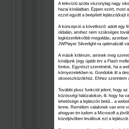
A televízió azóta viszonylag nagy sike
hazai kínálatban. Éppen ezért, most a 
ezzel együtt a beépített lejátszó(ka)
A koncepció a következő: adott egy M
oldalán, amihez nem szükséges tovább
legkézenfekvőbb megoldás, azonban 
JWPlayer Silverlight-ra optimalizált vál
A másik kritérum, aminek meg szeretn
kínáljunk (egy újabb érv a Flash mell
fontos. Egyrészt szeretnénk, ha a web
környezetekben is. Gondolok itt a des
okoseszközökhöz. Ehhez szerintem a F
További plusz funkciót jelent, hogy 
közösségi hálózatokon, ill. hogy ha va
lehetősége a lejátszón belül... a web
lenne. Remélem valakinek van erre vo
ahogyan én tudom a Microsoft a jövőben
közeljövőben leváltsuk ezt a lejátszót.