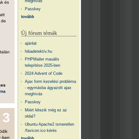
meghívás
ak és
Passkey
att
tovább
 de
Új fórum témák
ajánlat
hibadetektív.hu
talán
PHPMailer mauális
telepítése 2025-ben
2024 Advent of Code
Ajax form kezelési probléma
ges
- egymásba ágyazott ajax
éma
meghívás
Passkey
Miért létezik még ez az
3
oldal?
Ubuntu Apache2 ismeretlen
/favicon.ico kérés
ödik
r-ben
tovább