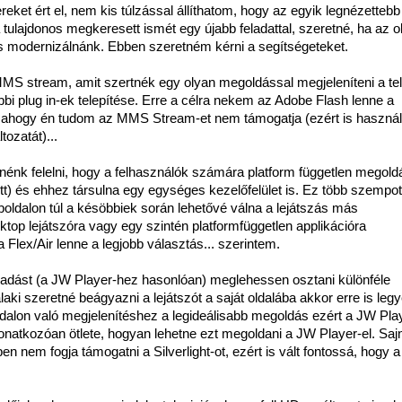
reket ért el, nem kis túlzással állíthatom, hogy az egyik legnézettebb
tulajdonos megkeresett ismét egy újabb feladattal, szeretné, ha az ol
t is modernizálnánk. Ebben szeretném kérni a segítségeteket.
MS stream, amit szertnék egy olyan megoldással megjeleníteni a tel
i plug in-ek telepítése. Erre a célra nekem az Adobe Flash lenne a
ahogy én tudom az MMS Stream-et nem támogatja (ezért is haszná
tozatát)...
énk felelni, hogy a felhasználók számára platform független megold
ett) és ehhez társulna egy egységes kezelőfelület is. Ez több szempot
oldalon túl a késöbbiek során lehetővé válna a lejátszás más
ktop lejátszóra vagy egy szintén platformfüggetlen applikációra
lex/Air lenne a legjobb választás... szerintem.
az adást (a JW Player-hez hasonlóan) meglehessen osztani különféle
laki szeretné beágyazni a lejátszót a saját oldalába akkor erre is leg
oldalon való megjelenítéshez a legideálisabb megoldás ezért a JW Pla
natkozóan ötlete, hogyan lehetne ezt megoldani a JW Player-el. Saj
 nem fogja támogatni a Silverlight-ot, ezért is vált fontossá, hogy a