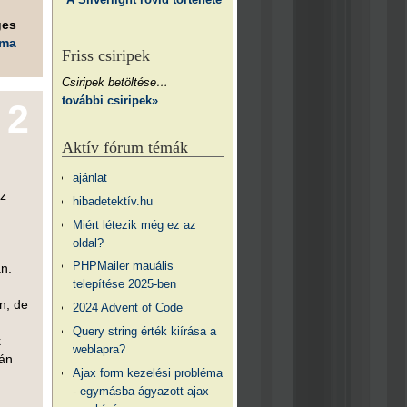
ges
éma
Friss csiripek
Csiripek betöltése…
további csiripek»
2
Aktív fórum témák
ajánlat
ez
hibadetektív.hu
Miért létezik még ez az
oldal?
PHPMailer mauális
an.
telepítése 2025-ben
n, de
2024 Advent of Code
Query string érték kiírása a
k
weblapra?
rán
Ajax form kezelési probléma
- egymásba ágyazott ajax