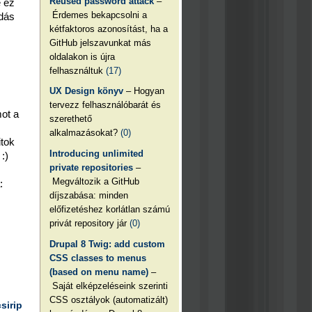
Reused password attack
–
e ez
Érdemes bekapcsolni a
dás
kétfaktoros azonosítást, ha a
GitHub jelszavunkat más
oldalakon is újra
felhasználtuk
(17)
UX Design könyv
– Hogyan
tervezz felhasználóbarát és
ot a
szerethető
alkalmazásokat?
(0)
tok
Introducing unlimited
:)
private repositories
–
Megváltozik a GitHub
:
díjszabása: minden
előfizetéshez korlátlan számú
privát repository jár
(0)
Drupal 8 Twig: add custom
CSS classes to menus
(based on menu name)
–
Saját elképzeléseink szerinti
CSS osztályok (automatizált)
csirip