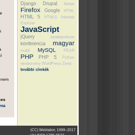
Django
Drupal
felület
Firefox
Google
HTML
de
HTML 5
HTML5
Internet
Explorer
JavaScript
n
jQuery
keretrendszer
magyar
konferencia
a
MySQL
mobil
PEAR
i
PHP
PHP 5
Python
rendezvény
WordPress
Zend
további címkék
r nem
ges
éma
(CC) Weblabor, 1999–2017