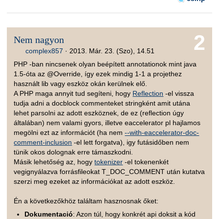
2
Nem nagyon
complex857
·
2013. Már. 23. (Szo), 14.51
PHP -ban nincsenek olyan beépített annotationok mint java
1.5-óta az @Override, így ezek mindig 1-1 a projethez
használt lib vagy eszköz okán kerülnek elő.
A PHP maga annyit tud segíteni, hogy
Reflection
-el vissza
tudja adni a docblock commenteket stringként amit utána
lehet parsolni az adott eszköznek, de ez (reflection úgy
általában) nem valami gyors, illetve eaccelerator pl hajlamos
megölni ezt az információt (ha nem
--with-eaccelerator-doc-
comment-inclusion
-el lett forgatva), igy futásidőben nem
tünik okos dolognak erre támaszkodni.
Másik lehetőség az, hogy
tokenizer
-el tokenenkét
vegignyálazva forrásfileokat T_DOC_COMMENT után kutatva
szerzi meg ezeket az információkat az adott eszköz.
Én a következőkhöz találtam hasznosnak őket:
Dokumentació
: Azon túl, hogy konkrét api doksit a kód