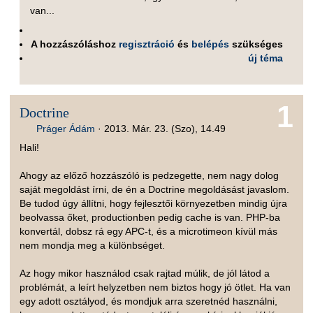
van...
A hozzászóláshoz
regisztráció
és
belépés
szükséges
új téma
1
Doctrine
Práger Ádám
·
2013. Már. 23. (Szo), 14.49
Hali!
Ahogy az előző hozzászóló is pedzegette, nem nagy dolog
saját megoldást írni, de én a Doctrine megoldásást javaslom.
Be tudod úgy állítni, hogy fejlesztői környezetben mindig újra
beolvassa őket, productionben pedig cache is van. PHP-ba
konvertál, dobsz rá egy APC-t, és a microtimeon kívül más
nem mondja meg a különbséget.
Az hogy mikor használod csak rajtad múlik, de jól látod a
problémát, a leírt helyzetben nem biztos hogy jó ötlet. Ha van
egy adott osztályod, és mondjuk arra szeretnéd használni,