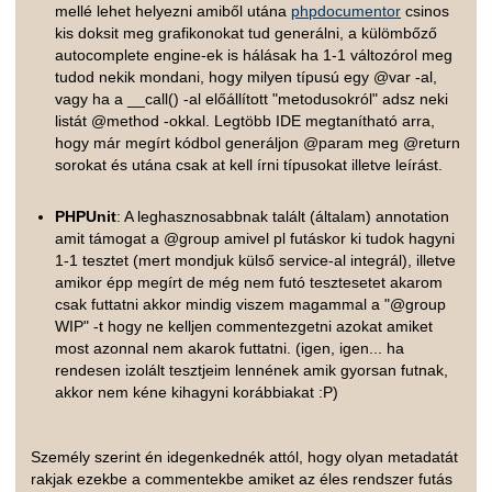
mellé lehet helyezni amiből utána
phpdocumentor
csinos
kis doksit meg grafikonokat tud generálni, a külömbőző
autocomplete engine-ek is hálásak ha 1-1 változórol meg
tudod nekik mondani, hogy milyen típusú egy @var -al,
vagy ha a __call() -al előállított "metodusokról" adsz neki
listát @method -okkal. Legtöbb IDE megtanítható arra,
hogy már megírt kódbol generáljon @param meg @return
sorokat és utána csak at kell írni típusokat illetve leírást.
PHPUnit
: A leghasznosabbnak talált (általam) annotation
amit támogat a @group amivel pl futáskor ki tudok hagyni
1-1 tesztet (mert mondjuk külső service-al integrál), illetve
amikor épp megírt de még nem futó tesztesetet akarom
csak futtatni akkor mindig viszem magammal a "@group
WIP" -t hogy ne kelljen commentezgetni azokat amiket
most azonnal nem akarok futtatni. (igen, igen... ha
rendesen izolált tesztjeim lennének amik gyorsan futnak,
akkor nem kéne kihagyni korábbiakat :P)
Személy szerint én idegenkednék attól, hogy olyan metadatát
rakjak ezekbe a commentekbe amiket az éles rendszer futás