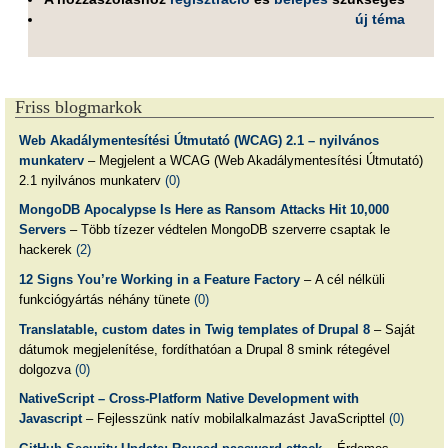
új téma
Friss blogmarkok
Web Akadálymentesítési Útmutató (WCAG) 2.1 – nyilvános
munkaterv
– Megjelent a WCAG (Web Akadálymentesítési Útmutató)
2.1 nyilvános munkaterv
(0)
MongoDB Apocalypse Is Here as Ransom Attacks Hit 10,000
Servers
– Több tízezer védtelen MongoDB szerverre csaptak le
hackerek
(2)
12 Signs You’re Working in a Feature Factory
– A cél nélküli
funkciógyártás néhány tünete
(0)
Translatable, custom dates in Twig templates of Drupal 8
– Saját
dátumok megjelenítése, fordíthatóan a Drupal 8 smink rétegével
dolgozva
(0)
NativeScript – Cross-Platform Native Development with
Javascript
– Fejlesszünk natív mobilalkalmazást JavaScripttel
(0)