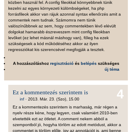
közben használ fel. A config fileokkal könnyebbnek tünik
kezelni az egyes környezeti külömbségeket, ha php
forrásfileok akkor van rájuk azonnal syntax ellenőrzés amit a
commentek nem tudnak. Számomra nem tünik
valószínűbbnek az sem, hogy commentekben lévő elévült
dolgokat hamarabb észreveszem mint config fileokban
levőket (ez lehet másnál máshogy van), főleg ha ezek
szükségesek a kód működéséhez akkor az ilyen
regressziókat kis szerencsével megfogják a tesztek.
A hozzászóláshoz
regisztráció
és
belépés
szükséges
új téma
4
Ez a kommentezés szerintem is
inf
·
2013. Már. 23. (Szo), 15.00
Ez a kommentezés szerintem is marhaság, már régen a
nyelv része kéne, hogy legyen, csak valamiért 2010-ben
elvetették ezt az ötletet. A comment nekem abból a
szempontból jó, hogyha törlöm az edott metódust, akkor a
commentet is törlöm előle, így az annotációt is, ami benne