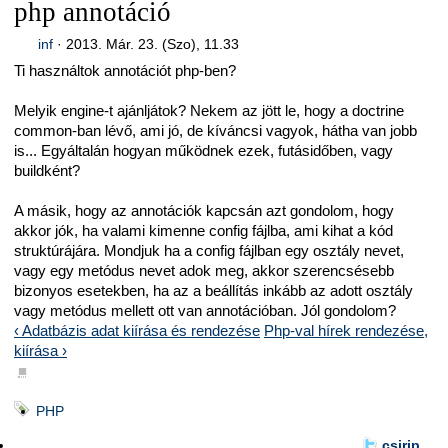
php annotáció
inf
·
2013. Már. 23. (Szo), 11.33
Ti használtok annotációt php-ben?
Melyik engine-t ajánljátok? Nekem az jött le, hogy a doctrine
common-ban lévő, ami jó, de kíváncsi vagyok, hátha van jobb
is... Egyáltalán hogyan működnek ezek, futásidőben, vagy
buildként?
A másik, hogy az annotációk kapcsán azt gondolom, hogy
akkor jók, ha valami kimenne config fájlba, ami kihat a kód
struktúrájára. Mondjuk ha a config fájlban egy osztály nevet,
vagy egy metódus nevet adok meg, akkor szerencsésebb
bizonyos esetekben, ha az a beállítás inkább az adott osztály
vagy metódus mellett ott van annotációban. Jól gondolom?
‹ Adatbázis adat kiírása és rendezése
Php-val hírek rendezése,
kiírása ›
■
PHP
csirip