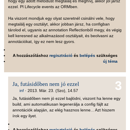
hogy egy adott metódust megtalálj és meghívj, akkor jól jársz
ezzel. Pl Lifecycle events az ORMben.
Ha viszont mondjuk egy olyat szeretnél csinálni vele, hogy
megtalálj egy osztályt, akkor jobban jársz, ha configban
tárolod el, ugyanis az annotation Reflectionből megy, és végig
kell keresned az alkalmazásod osztályait, és beolvasni az
annotációkat, így ez nem lesz gyors.
A hozzászóláshoz
regisztráció
és
belépés
szükséges
új téma
3
Ja, futásidőben nem jó ezzel
inf
·
2013. Már. 23. (Szo), 14.57
Ja, futásidőben nem jó ezzel bajlódni, viszont ha lenne egy
build, ami automatikusan legenerálja a config fájlt az
annotációk alapján, az elég hasznos lenne... Azt hiszem
írok egy ilyet.
A hozzászóláshoz
regisztráció
és
belépés
szükséges