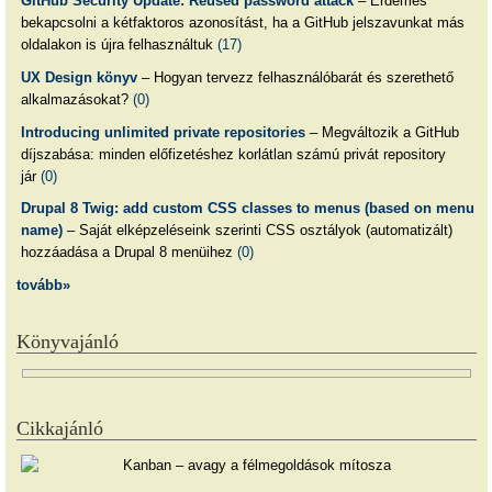
GitHub Security Update: Reused password attack
– Érdemes
bekapcsolni a kétfaktoros azonosítást, ha a GitHub jelszavunkat más
oldalakon is újra felhasználtuk
(17)
UX Design könyv
– Hogyan tervezz felhasználóbarát és szerethető
alkalmazásokat?
(0)
Introducing unlimited private repositories
– Megváltozik a GitHub
díjszabása: minden előfizetéshez korlátlan számú privát repository
jár
(0)
Drupal 8 Twig: add custom CSS classes to menus (based on menu
name)
– Saját elképzeléseink szerinti CSS osztályok (automatizált)
hozzáadása a Drupal 8 menüihez
(0)
tovább»
Könyvajánló
Cikkajánló