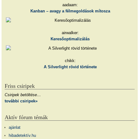
aadaam:
Kanban – avagy a félmegoldások mítosza
airwalker:
Keresőoptimalizálás
chikk:
A Silverlight rövid története
Friss csiripek
Csiripek betöltése…
további csiripek»
Aktív fórum témák
ajánlat
hibadetektív.hu