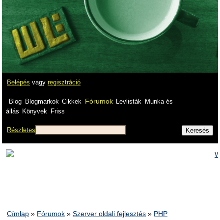
Belépés
vagy
regisztráció
Fórumok
Blog
Blogmarkok
Cikkek
Levlisták
Munka és
állás
Könyvek
Friss
Részletes
Címlap
»
Fórumok
»
Szerver oldali fejlesztés
»
PHP