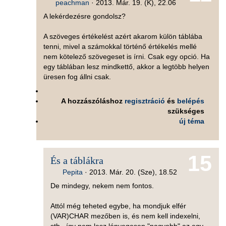
peachman
·
2013. Már. 19. (K), 22.06
A lekérdezésre gondolsz?
A szöveges értékelést azért akarom külön táblába
tenni, mivel a számokkal történő értékelés mellé
nem kötelező szövegeset is írni. Csak egy opció. Ha
egy táblában lesz mindkettő, akkor a legtöbb helyen
üresen fog állni csak.
A hozzászóláshoz
regisztráció
és
belépés
szükséges
új téma
15
És a táblákra
Pepita
·
2013. Már. 20. (Sze), 18.52
De mindegy, nekem nem fontos.
Attól még teheted egybe, ha mondjuk elfér
(VAR)CHAR mezőben is, és nem kell indexelni,