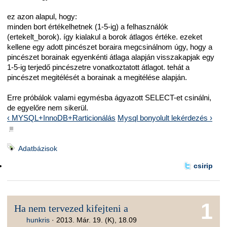
ez azon alapul, hogy:
minden bort értékelhetnek (1-5-ig) a felhasználók
(ertekelt_borok). így kialakul a borok átlagos értéke. ezeket
kellene egy adott pincészet boraira megcsinálnom úgy, hogy a
pincészet borainak egyenkénti átlaga alapján visszakapjak egy
1-5-ig terjedő pincészetre vonatkoztatott átlagot. tehát a
pincészet megitélését a borainak a megitélése alapján.
Erre próbálok valami egymésba ágyazott SELECT-et csinálni,
de egyelőre nem sikerül.
‹ MYSQL+InnoDB+Rarticionálás
Mysql bonyolult lekérdezés ›
■
Adatbázisok
csirip
1
Ha nem tervezed kifejteni a
hunkris
·
2013. Már. 19. (K), 18.09