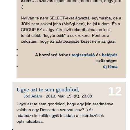
Szerk.:
a szorzás fejben történt, nem tudom, hogy jó-e
:)
Nyilván te nem SELECT-eket ágyaztál egymásba, de a
JOIN sem sokkal jobb (MySql-ben), ha jól tudom. És a
GROUP BY az így létrejövő rekordhalmazon lesz,
tehát előbb "legyártódik" a sok rekord. Pont erre
céloztam, hogy az adatbázisszerkezet nem az igazi.
A hozzászóláshoz
regisztráció
és
belépés
szükséges
új téma
12
Ugye azt te sem gondolod,
Joó Ádám
·
2013. Már. 19. (K), 23.08
Ugye azt te sem gondolod, hogy egy join eredménye
valóban egy Descartes-szorzat lesz? :) Az
adatbáziskezelők egyik feladata a lekérdezések
optimalizálása.