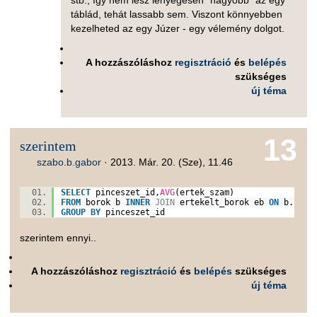
stb., így nem lesz lényegesen "nagyobb" az egy
táblád, tehát lassabb sem. Viszont könnyebben
kezelheted az egy Júzer - egy vélemény dolgot.
A hozzászóláshoz
regisztráció
és
belépés
szükséges
új téma
13
szerintem
szabo.b.gabor
·
2013. Már. 20. (Sze), 11.46
SELECT
pinceszet_id,
AVG
(ertek_szam)
FROM
borok b
INNER
JOIN
ertekelt_borok eb
ON
b.id=e
GROUP
BY
pinceszet_id
szerintem ennyi..
A hozzászóláshoz
regisztráció
és
belépés
szükséges
új téma