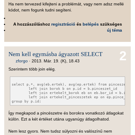
Ha nem tervezed kifejteni a problémát, vagy nem adsz mellé
kódot, nem fogunk tudni segíteni.
A hozzászóláshoz
regisztráció
és
belépés
szükséges
új téma
2
Nem kell egymásba ágyazott SELECT
zforgo
·
2013. Már. 19. (K), 18.43
Szerintem több join elég.
select p.*, avg(eb.ertek), avg(ep.ertek) from pinceszetek p
	left join borok b on p.id = b.pinceszet_id 

	left join ertekelt_borok eb on eb.bor_id = b.id

	left join ertekelt_pinceszetek ep on ep.pince_id = p.id 

Így megkapod a pincészetre és borokra vonatkozó átlagokat
külön. Ezt a két értéket utána ugyanúgy átlagolhatod.
Nem lesz gyors. Nem tudsz súlyozni és valószínű nem