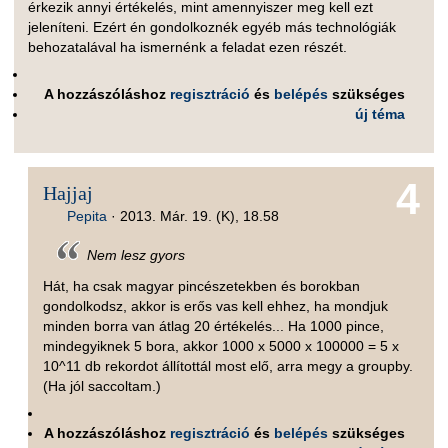
érkezik annyi értékelés, mint amennyiszer meg kell ezt
jeleníteni. Ezért én gondolkoznék egyéb más technológiák
behozatalával ha ismernénk a feladat ezen részét.
A hozzászóláshoz
regisztráció
és
belépés
szükséges
új téma
4
Hajjaj
Pepita
·
2013. Már. 19. (K), 18.58
Nem lesz gyors
Hát, ha csak magyar pincészetekben és borokban
gondolkodsz, akkor is erős vas kell ehhez, ha mondjuk
minden borra van átlag 20 értékelés... Ha 1000 pince,
mindegyiknek 5 bora, akkor 1000 x 5000 x 100000 = 5 x
10^11 db rekordot állítottál most elő, arra megy a groupby.
(Ha jól saccoltam.)
A hozzászóláshoz
regisztráció
és
belépés
szükséges