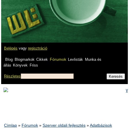
Belépés
vagy
regisztráció
Fórumok
Blog
Blogmarkok
Cikkek
Levlisták
Munka és
állás
Könyvek
Friss
Részletes
Címlap
»
Fórumok
»
Szerver oldali fejlesztés
»
Adatbázisok