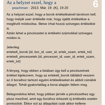
6
Az a helyzet ezzel, hogy a
peachman
·
2013. Már. 19. (K), 19.20
Az a helyzet ezzel, hogy a borok értékelésénél tárolnom kell,
hogy melyik user értékelte már, hogy újabb értékelése a
meglévőt módosítsa. Illetve írhat hozzá szöveges értékelést
is.
Aztán lehet a pincészetet is értékelni számokkal szöveges
módon is.
Jelenleg:
ertekelt_borok (id, bor_id, user_id, ertek_szam, ertek_txt)
ertekelt_pinceszetek (id, pinceszet_id, user_id, ertek_szam,
ertek_txt)
A lényeg, hogy ebben a listában úgy kell a pincészetnek
értéket kijeleznem, hogy az ertekelt_borok táblából veszem
az ő boraihoz tartozó egyéni értékeléseket és abból csinálok
átlagot. Tehát gyakorlatilag a borai alapján ítélem meg.
Belegondolva lehet, hogy jobban járnék a pincészethez egy
plusz mezővel, amit egy borához érkezett új értékelés esetén
pontosítok. Ekkor ezt az átlagolást csak akkor kellene