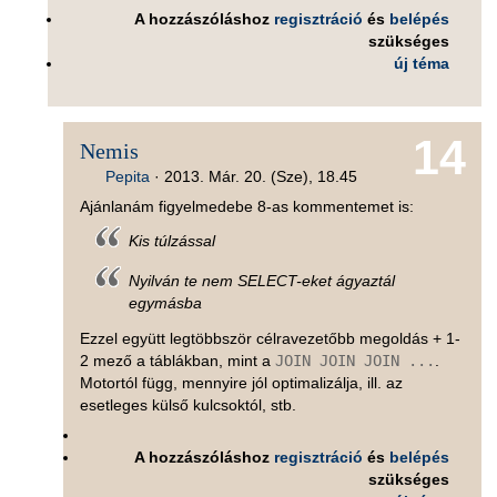
A hozzászóláshoz
regisztráció
és
belépés
szükséges
új téma
14
Nemis
Pepita
·
2013. Már. 20. (Sze), 18.45
Ajánlanám figyelmedebe 8-as kommentemet is:
Kis túlzással
Nyilván te nem SELECT-eket ágyaztál
egymásba
Ezzel együtt legtöbbször célravezetőbb megoldás + 1-
2 mező a táblákban, mint a
JOIN JOIN JOIN ...
.
Motortól függ, mennyire jól optimalizálja, ill. az
esetleges külső kulcsoktól, stb.
A hozzászóláshoz
regisztráció
és
belépés
szükséges