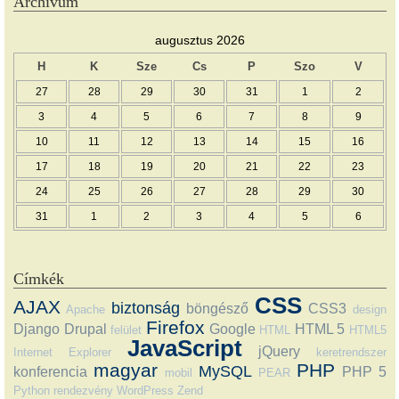
Archívum
augusztus 2026
H
K
Sze
Cs
P
Szo
V
27
28
29
30
31
1
2
3
4
5
6
7
8
9
10
11
12
13
14
15
16
17
18
19
20
21
22
23
24
25
26
27
28
29
30
31
1
2
3
4
5
6
Címkék
CSS
AJAX
biztonság
böngésző
CSS3
Apache
design
Firefox
Django
Drupal
Google
HTML 5
felület
HTML
HTML5
JavaScript
jQuery
Internet Explorer
keretrendszer
magyar
PHP
MySQL
konferencia
PHP 5
mobil
PEAR
Python
rendezvény
WordPress
Zend