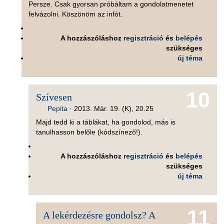
Persze. Csak gyorsan próbáltam a gondolatmenetet
felvázolni. Köszönöm az infót.
A hozzászóláshoz
regisztráció
és
belépés
szükséges
új téma
10
Szívesen
Pepita
·
2013. Már. 19. (K), 20.25
Majd tedd ki a táblákat, ha gondolod, más is
tanulhasson belőle (kódszínező!).
A hozzászóláshoz
regisztráció
és
belépés
szükséges
új téma
11
A lekérdezésre gondolsz? A