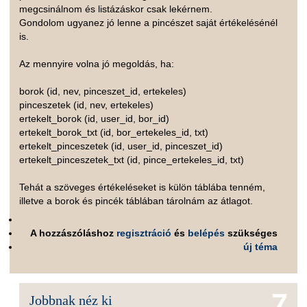
megcsinálnom és listázáskor csak lekérnem.
Gondolom ugyanez jó lenne a pincészet saját értékelésénél
is.
Az mennyire volna jó megoldás, ha:
borok (id, nev, pinceszet_id, ertekeles)
pinceszetek (id, nev, ertekeles)
ertekelt_borok (id, user_id, bor_id)
ertekelt_borok_txt (id, bor_ertekeles_id, txt)
ertekelt_pinceszetek (id, user_id, pinceszet_id)
ertekelt_pinceszetek_txt (id, pince_ertekeles_id, txt)
Tehát a szöveges értékeléseket is külön táblába tenném,
illetve a borok és pincék táblában tárolnám az átlagot.
A hozzászóláshoz
regisztráció
és
belépés
szükséges
új téma
7
Jobbnak néz ki