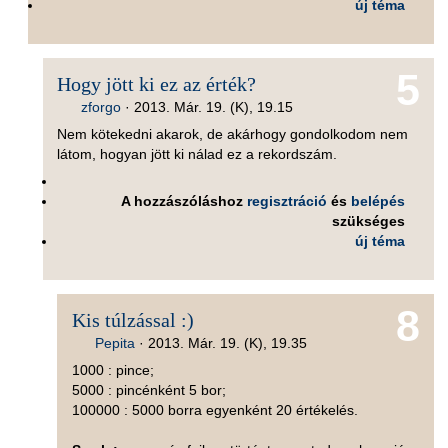
új téma
5
Hogy jött ki ez az érték?
zforgo
·
2013. Már. 19. (K), 19.15
Nem kötekedni akarok, de akárhogy gondolkodom nem
látom, hogyan jött ki nálad ez a rekordszám.
A hozzászóláshoz
regisztráció
és
belépés
szükséges
új téma
8
Kis túlzással :)
Pepita
·
2013. Már. 19. (K), 19.35
1000 : pince;
5000 : pincénként 5 bor;
100000 : 5000 borra egyenként 20 értékelés.