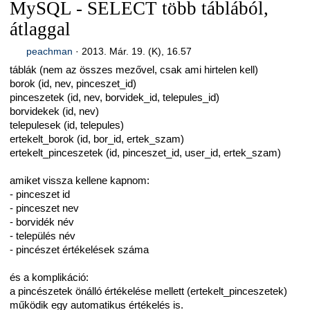
MySQL - SELECT több táblából,
átlaggal
peachman
·
2013. Már. 19. (K), 16.57
táblák (nem az összes mezővel, csak ami hirtelen kell)
borok (id, nev, pinceszet_id)
pinceszetek (id, nev, borvidek_id, telepules_id)
borvidekek (id, nev)
telepulesek (id, telepules)
ertekelt_borok (id, bor_id, ertek_szam)
ertekelt_pinceszetek (id, pinceszet_id, user_id, ertek_szam)
amiket vissza kellene kapnom:
- pinceszet id
- pinceszet nev
- borvidék név
- település név
- pincészet értékelések száma
és a komplikáció:
a pincészetek önálló értékelése mellett (ertekelt_pinceszetek)
működik egy automatikus értékelés is.