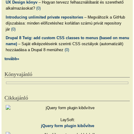
UX Design könyv
– Hogyan tervezz felhasználóbarát és szerethető
alkalmazásokat?
(0)
Introducing unlimited private repositories
– Megváltozik a GitHub
díjszabása: minden előfizetéshez korlátlan számú privát repository
jár
(0)
Drupal 8 Twig: add custom CSS classes to menus (based on menu
name)
– Saját elképzeléseink szerinti CSS osztályok (automatizált)
hozzáadása a Drupal 8 menüihez
(0)
tovább»
Könyvajánló
Cikkajánló
LaySoft:
jQuery form plugin kibővítve