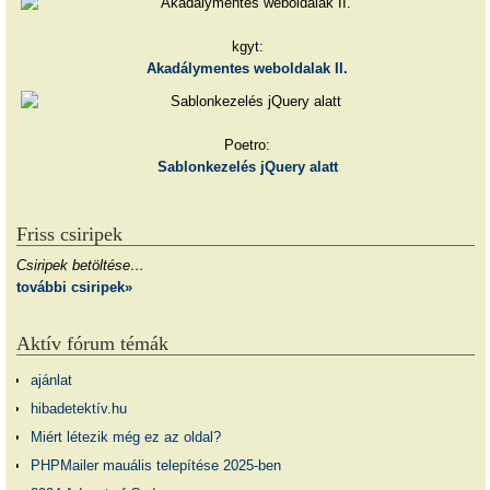
kgyt:
Akadálymentes weboldalak II.
Poetro:
Sablonkezelés jQuery alatt
Friss csiripek
Csiripek betöltése…
további csiripek»
Aktív fórum témák
ajánlat
hibadetektív.hu
Miért létezik még ez az oldal?
PHPMailer mauális telepítése 2025-ben