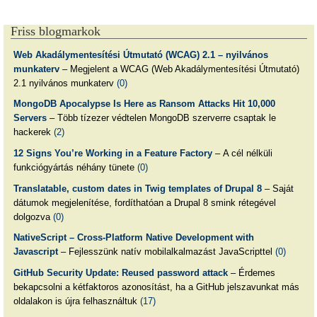
Friss blogmarkok
Web Akadálymentesítési Útmutató (WCAG) 2.1 – nyilvános
munkaterv
– Megjelent a WCAG (Web Akadálymentesítési Útmutató)
2.1 nyilvános munkaterv
(0)
MongoDB Apocalypse Is Here as Ransom Attacks Hit 10,000
Servers
– Több tízezer védtelen MongoDB szerverre csaptak le
hackerek
(2)
12 Signs You’re Working in a Feature Factory
– A cél nélküli
funkciógyártás néhány tünete
(0)
Translatable, custom dates in Twig templates of Drupal 8
– Saját
dátumok megjelenítése, fordíthatóan a Drupal 8 smink rétegével
dolgozva
(0)
NativeScript – Cross-Platform Native Development with
Javascript
– Fejlesszünk natív mobilalkalmazást JavaScripttel
(0)
GitHub Security Update: Reused password attack
– Érdemes
bekapcsolni a kétfaktoros azonosítást, ha a GitHub jelszavunkat más
oldalakon is újra felhasználtuk
(17)