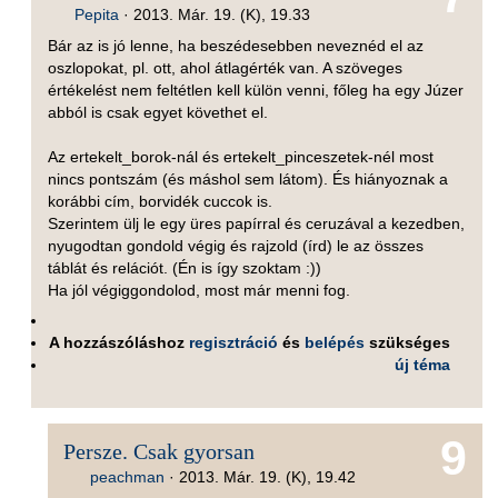
Pepita
·
2013. Már. 19. (K), 19.33
Bár az is jó lenne, ha beszédesebben neveznéd el az
oszlopokat, pl. ott, ahol átlagérték van. A szöveges
értékelést nem feltétlen kell külön venni, főleg ha egy Júzer
abból is csak egyet követhet el.
Az ertekelt_borok-nál és ertekelt_pinceszetek-nél most
nincs pontszám (és máshol sem látom). És hiányoznak a
korábbi cím, borvidék cuccok is.
Szerintem ülj le egy üres papírral és ceruzával a kezedben,
nyugodtan gondold végig és rajzold (írd) le az összes
táblát és relációt. (Én is így szoktam :))
Ha jól végiggondolod, most már menni fog.
A hozzászóláshoz
regisztráció
és
belépés
szükséges
új téma
9
Persze. Csak gyorsan
peachman
·
2013. Már. 19. (K), 19.42