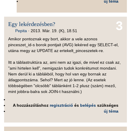
új téma
3
Egy lekérdezésben?
Pepita
·
2013. Már. 19. (K), 18.51
Amikor pontoznak egy bort, akkor a vele azonos
pinceszet_id-s borok pontjait (AVG) lekéred egy SELECT-el,
utána megy az UPDATE az ertekelt_pinceszetek-re.
Itt a táblastruktúra az, ami nem az igazi, de mivel ez csak az,
"ami hirtelen kell", nemigazán tudok konkrétumot mondani.
Nem derül ki a táblákból, hogy hol van egy bornak az
átlagpontszáma. Sehol? Mert az jó lenne. (Az esetek
többségében "olcsóbb" táblánként 1-2 plusz (szám) mező,
mint jobbra-balra sok JOIN-t használni.)
A hozzászóláshoz
regisztráció
és
belépés
szükséges
új téma