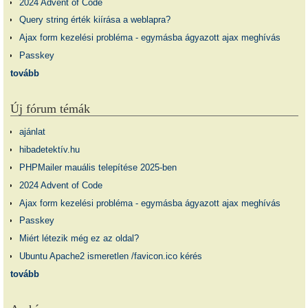
2024 Advent of Code
Query string érték kiírása a weblapra?
Ajax form kezelési probléma - egymásba ágyazott ajax meghívás
Passkey
tovább
Új fórum témák
ajánlat
hibadetektív.hu
PHPMailer mauális telepítése 2025-ben
2024 Advent of Code
Ajax form kezelési probléma - egymásba ágyazott ajax meghívás
Passkey
Miért létezik még ez az oldal?
Ubuntu Apache2 ismeretlen /favicon.ico kérés
tovább