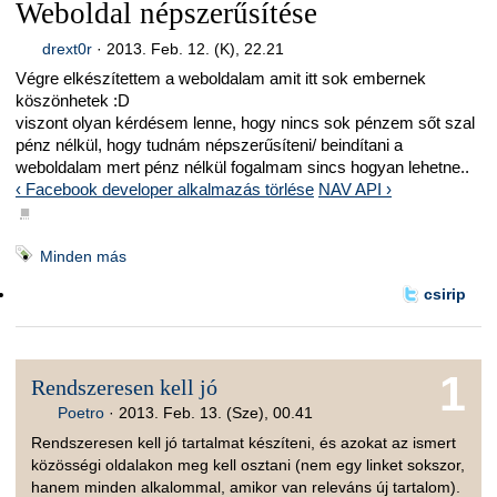
Weboldal népszerűsítése
drext0r
·
2013. Feb. 12. (K), 22.21
Végre elkészítettem a weboldalam amit itt sok embernek
köszönhetek :D
viszont olyan kérdésem lenne, hogy nincs sok pénzem sőt szal
pénz nélkül, hogy tudnám népszerűsíteni/ beindítani a
weboldalam mert pénz nélkül fogalmam sincs hogyan lehetne..
‹ Facebook developer alkalmazás törlése
NAV API ›
■
Minden más
csirip
1
Rendszeresen kell jó
Poetro
·
2013. Feb. 13. (Sze), 00.41
Rendszeresen kell jó tartalmat készíteni, és azokat az ismert
közösségi oldalakon meg kell osztani (nem egy linket sokszor,
hanem minden alkalommal, amikor van releváns új tartalom).