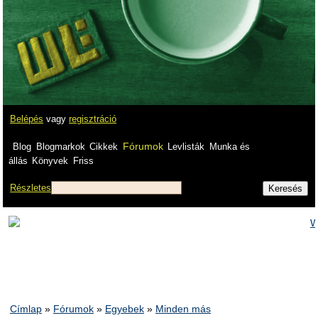
Belépés
vagy
regisztráció
Fórumok
Blog
Blogmarkok
Cikkek
Levlisták
Munka és
állás
Könyvek
Friss
Részletes
Címlap
»
Fórumok
»
Egyebek
»
Minden más