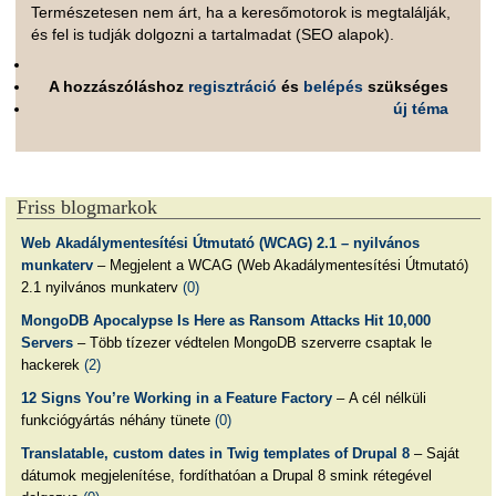
Természetesen nem árt, ha a keresőmotorok is megtalálják,
és fel is tudják dolgozni a tartalmadat (SEO alapok).
A hozzászóláshoz
regisztráció
és
belépés
szükséges
új téma
Friss blogmarkok
Web Akadálymentesítési Útmutató (WCAG) 2.1 – nyilvános
munkaterv
– Megjelent a WCAG (Web Akadálymentesítési Útmutató)
2.1 nyilvános munkaterv
(0)
MongoDB Apocalypse Is Here as Ransom Attacks Hit 10,000
Servers
– Több tízezer védtelen MongoDB szerverre csaptak le
hackerek
(2)
12 Signs You’re Working in a Feature Factory
– A cél nélküli
funkciógyártás néhány tünete
(0)
Translatable, custom dates in Twig templates of Drupal 8
– Saját
dátumok megjelenítése, fordíthatóan a Drupal 8 smink rétegével