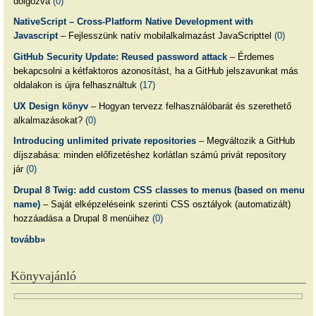
dolgozva
(0)
NativeScript – Cross-Platform Native Development with
Javascript
– Fejlesszünk natív mobilalkalmazást JavaScripttel
(0)
GitHub Security Update: Reused password attack
– Érdemes
bekapcsolni a kétfaktoros azonosítást, ha a GitHub jelszavunkat más
oldalakon is újra felhasználtuk
(17)
UX Design könyv
– Hogyan tervezz felhasználóbarát és szerethető
alkalmazásokat?
(0)
Introducing unlimited private repositories
– Megváltozik a GitHub
díjszabása: minden előfizetéshez korlátlan számú privát repository
jár
(0)
Drupal 8 Twig: add custom CSS classes to menus (based on menu
name)
– Saját elképzeléseink szerinti CSS osztályok (automatizált)
hozzáadása a Drupal 8 menüihez
(0)
tovább»
Könyvajánló