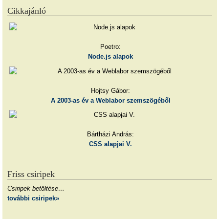
Cikkajánló
Poetro:
Node.js alapok
Hojtsy Gábor:
A 2003-as év a Weblabor szemszögéből
Bártházi András:
CSS alapjai V.
Friss csiripek
Csiripek betöltése…
további csiripek»