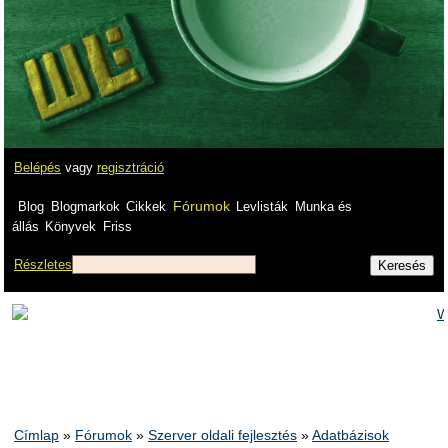
Belépés
vagy
regisztráció
Fórumok
Blog
Blogmarkok
Cikkek
Levlisták
Munka és
állás
Könyvek
Friss
Részletes
Címlap
»
Fórumok
»
Szerver oldali fejlesztés
»
Adatbázisok