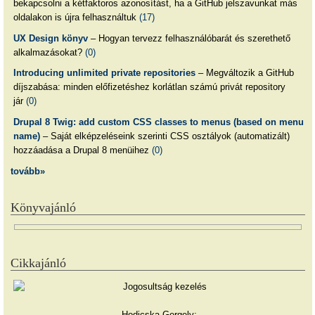
bekapcsolni a kétfaktoros azonosítást, ha a GitHub jelszavunkat más
oldalakon is újra felhasználtuk
(17)
UX Design könyv
– Hogyan tervezz felhasználóbarát és szerethető
alkalmazásokat?
(0)
Introducing unlimited private repositories
– Megváltozik a GitHub
díjszabása: minden előfizetéshez korlátlan számú privát repository
jár
(0)
Drupal 8 Twig: add custom CSS classes to menus (based on menu
name)
– Saját elképzeléseink szerinti CSS osztályok (automatizált)
hozzáadása a Drupal 8 menüihez
(0)
tovább»
Könyvajánló
Cikkajánló
Hodicska Gergely: