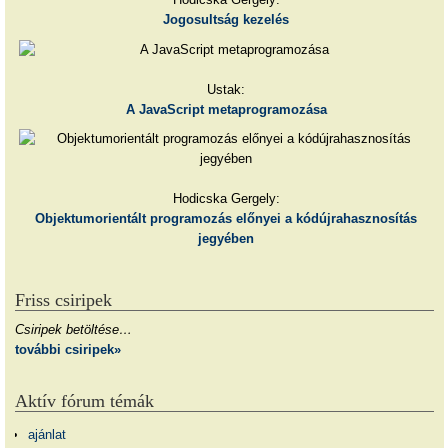
Jogosultság kezelés
Ustak:
A JavaScript metaprogramozása
Hodicska Gergely:
Objektumorientált programozás előnyei a kódújrahasznosítás
jegyében
Friss csiripek
Csiripek betöltése…
további csiripek»
Aktív fórum témák
ajánlat