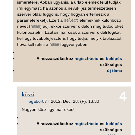
ismeretére. Abban ugyanis, a űrlap elemek felül tudják
írni egymást, ha azonos a nevük (ez természetesen
szerver oldal függő is, hogy hogyan értelmezik a
paramétereket). Ezért a
select
elemeknek különböző
nevet (
name
) adj, ekkor szerver oldalon meg tudod őket
különböztetni. Ezután már csak a szerver oldali logikát
kell úgy továbbfejleszteni, hogy tudja, melyik táblázatot
hova kell rakni a
name
függvényében.
A hozzászóláshoz
regisztráció
és
belépés
szükséges
új téma
4
köszi
bgabor87
·
2012. Dec. 28. (P), 13.30
Nagyon köszi így már okés!
A hozzászóláshoz
regisztráció
és
belépés
szükséges