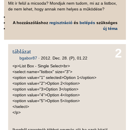
Mit ír felül a micsoda? Mondjuk nem tudom, mi az a listbox,
de nem lehet, hogy annak nem helyes a működése?
A hozzászóláshoz
regisztráció
és
belépés
szükséges
új téma
2
táblázat
bgabor87
·
2012. Dec. 28. (P), 01.22
<p>List Box - Single Select<br>
<select name="listbox" size="3">
<option value="1" selected>Option 1</option>
<option value="2">Option 2</option>
<option value="3>Option 3</option>
<option value="4">Option 4</option>
<option value="5">Option 5</option>
</select>
</p>
Ilyenből szeretnék többet egymás alá ha ezek közül