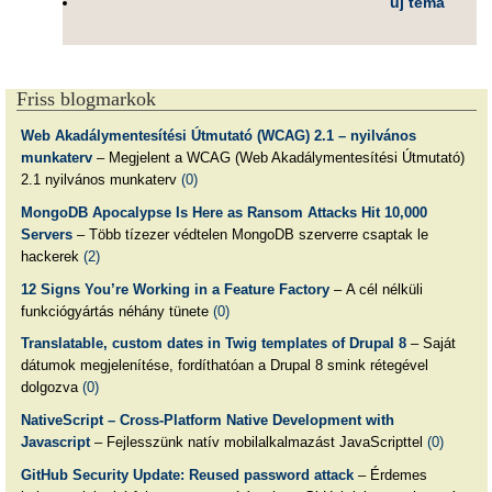
új téma
Friss blogmarkok
Web Akadálymentesítési Útmutató (WCAG) 2.1 – nyilvános
munkaterv
– Megjelent a WCAG (Web Akadálymentesítési Útmutató)
2.1 nyilvános munkaterv
(0)
MongoDB Apocalypse Is Here as Ransom Attacks Hit 10,000
Servers
– Több tízezer védtelen MongoDB szerverre csaptak le
hackerek
(2)
12 Signs You’re Working in a Feature Factory
– A cél nélküli
funkciógyártás néhány tünete
(0)
Translatable, custom dates in Twig templates of Drupal 8
– Saját
dátumok megjelenítése, fordíthatóan a Drupal 8 smink rétegével
dolgozva
(0)
NativeScript – Cross-Platform Native Development with
Javascript
– Fejlesszünk natív mobilalkalmazást JavaScripttel
(0)
GitHub Security Update: Reused password attack
– Érdemes