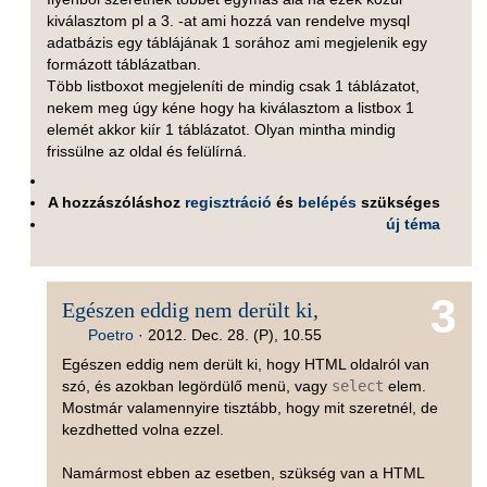
kiválasztom pl a 3. -at ami hozzá van rendelve mysql
adatbázis egy táblájának 1 sorához ami megjelenik egy
formázott táblázatban.
Több listboxot megjeleníti de mindig csak 1 táblázatot,
nekem meg úgy kéne hogy ha kiválasztom a listbox 1
elemét akkor kiír 1 táblázatot. Olyan mintha mindig
frissülne az oldal és felülírná.
A hozzászóláshoz
regisztráció
és
belépés
szükséges
új téma
3
Egészen eddig nem derült ki,
Poetro
·
2012. Dec. 28. (P), 10.55
Egészen eddig nem derült ki, hogy HTML oldalról van
szó, és azokban legördülő menü, vagy
select
elem.
Mostmár valamennyire tisztább, hogy mit szeretnél, de
kezdhetted volna ezzel.
Namármost ebben az esetben, szükség van a HTML