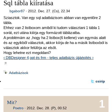
Sql tábla kiíratása
bgabor87
·
2012. Dec. 27. (Cs), 22.34
Sziasztok. Van egy sql adatbázisom abban van egyenlőre 2
tábla.
Ehhez van 2 listboxom amiből ki tudom választani 1 tábla 1
sorát, ezt utána kiiírja egy formázott táblázatba.
A problémám az ,hogy ha 2 listbox(6 kellene) van egymás alatt
és az egyikből választok, akkor kiírja de ha a másik listboxból is
választok akkor felülírja az elsőt.
Hogy lehetne ezt megoldani?
‹ DBDesigner 4
opt és frm - teljes adatbázis újjáépítés ›
■
Adatbázisok
csirip
1
Mit?
Poetro
·
2012. Dec. 28. (P), 00.52