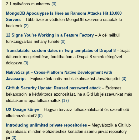
2.1 nyilvános munkaterv
(0)
MongoDB Apocalypse Is Here as Ransom Attacks Hit 10,000
Servers
– Több tízezer védtelen MongoDB szerverre csaptak le
hackerek
(2)
12 Signs You’re Working in a Feature Factory
– A cél nélküli
funkciógyártás néhány tünete
(0)
Translatable, custom dates in Twig templates of Drupal 8
– Saját
dátumok megjelenítése, fordíthatóan a Drupal 8 smink rétegével
dolgozva
(0)
NativeScript – Cross-Platform Native Development with
Javascript
– Fejlesszünk natív mobilalkalmazást JavaScripttel
(0)
GitHub Security Update: Reused password attack
– Érdemes
bekapcsolni a kétfaktoros azonosítást, ha a GitHub jelszavunkat más
oldalakon is újra felhasználtuk
(17)
UX Design könyv
– Hogyan tervezz felhasználóbarát és szerethető
alkalmazásokat?
(0)
Introducing unlimited private repositories
– Megváltozik a GitHub
díjszabása: minden előfizetéshez korlátlan számú privát repository
jár
(0)