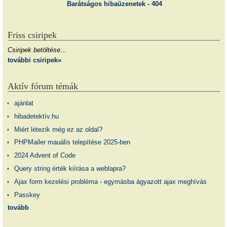
Barátságos hibaüzenetek - 404
Friss csiripek
Csiripek betöltése…
további csiripek»
Aktív fórum témák
ajánlat
hibadetektív.hu
Miért létezik még ez az oldal?
PHPMailer mauális telepítése 2025-ben
2024 Advent of Code
Query string érték kiírása a weblapra?
Ajax form kezelési probléma - egymásba ágyazott ajax meghívás
Passkey
tovább