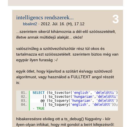
3
intelligencs rendszerek...
bbalint2
·
2012. Júl. 16. (H), 17.12
...szerintem sikerül kihámoznia a dél-elő szóösszetételt,
illetve annak múltidejű alakját... okós!
valószínűleg a szótövezős/szótár rész túl okos és
tartalmazza ezt szóösszetételt. szerintem biztos még van
egypár ilyen furaság :-/
egyik ötlet, hogy kijavítod a szótárt és/vagy szótövező
algoritmust, vagy használod a FULLTEXT angol részét
is:
SELECT
(to_tsvector(
'english'
,
'délelőtti'
)
|| to_tsvector(
'hungarian'
,
'délelőtti'
))
@@ (to_tsquery(
'hungarian'
,
'délelőtt'
)
|| to_tsquery(
'english'
,
'délelőtt'
));
-
- TRUE
hibakeresésre elvileg ott a ts_debug() függvény - kiír
ilyen-olyan infókat, hogy mit gondol a beírt kifejezésről: