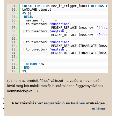
CREATE
FUNCTION
nev_ft_trigger_func()
RETURNS
trigg
LANGUAGE plpgsql
AS
$$
BEGIN
new.nev_ft :=
to_tsvector(
'hungarian'
,
REGEXP_REPLACE (new.nev,
'[^[:alnum
||to_tsvector(
'english'
,
REGEXP_REPLACE (new.nev,
'[^[:alnum
||to_tsvector(
'hungarian'
,
REGEXP_REPLACE (TRANSLATE (new.nev
||to_tsvector(
'english'
,
REGEXP_REPLACE (TRANSLATE (new.nev
;
RETURN
new;
END
$$;
(ez nem az eredeti, "éles" változat - a valódi a nev mezőn
kívül még két másik mezőt is letárol ezen függvényhívások
kombinációjával...)
A hozzászóláshoz
regisztráció
és
belépés
szükséges
új téma