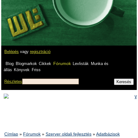
Belépés
vagy
regisztráció
Fórumok
Blog
Blogmarkok
Cikkek
Levlisták
Munka és
állás
Könyvek
Friss
Részletes
Címlap
»
Fórumok
»
Szerver oldali fejlesztés
»
Adatbázisok