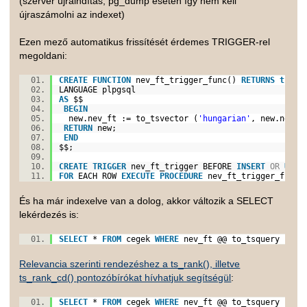
(szerver újraindítás, pg_dump esetén így nem kell
újraszámolni az indexet)
Ezen mező automatikus frissítését érdemes TRIGGER-rel
megoldani:
CREATE
FUNCTION
nev_ft_trigger_func()
RETURNS
trigg
LANGUAGE plpgsql
AS
$$
BEGIN
new.nev_ft := to_tsvector (
'hungarian'
, new.nev
RETURN
new;
END
$$;
CREATE
TRIGGER
nev_ft_trigger BEFORE
INSERT
OR
UPDA
FOR
EACH ROW
EXECUTE
PROCEDURE
nev_ft_trigger_func
És ha már indexelve van a dolog, akkor változik a SELECT
lekérdezés is:
SELECT
*
FROM
cegek
WHERE
nev_ft @@ to_tsquery (
'hu
Relevancia szerinti rendezéshez a ts_rank(), illetve
ts_rank_cd() pontozóbírókat hívhatjuk segítségül
:
SELECT
*
FROM
cegek
WHERE
nev_ft @@ to_tsquery (
'hu