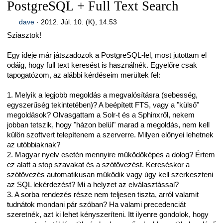
PostgreSQL + Full Text Search
dave
·
2012. Júl. 10. (K), 14.53
Sziasztok!
Egy ideje már játszadozok a PostgreSQL-lel, most jutottam el
odáig, hogy full text keresést is használnék. Egyelőre csak
tapogatózom, az alábbi kérdéseim merültek fel:
1. Melyik a legjobb megoldás a megvalósításra (sebesség,
egyszerűség tekintetében)? A beépített FTS, vagy a "külső"
megoldások? Olvasgattam a Solr-t és a Sphinxről, nekem
jobban tetszik, hogy "házon belül" marad a megoldás, nem kell
külön szoftvert telepítenem a szerverre. Milyen előnyei lehetnek
az utóbbiaknak?
2. Magyar nyelv esetén mennyire működőképes a dolog? Értem
ez alatt a stop szavakat és a szótövezést. Kereséskor a
szótövezés automatikusan működik vagy úgy kell szerkeszteni
az SQL lekérdezést? Mi a helyzet az elválasztással?
3. A sorba rendezés része nem teljesen tiszta, arról valamit
tudnátok mondani pár szóban? Ha valami precedenciát
szeretnék, azt ki lehet kényszeríteni. Itt ilyenre gondolok, hogy