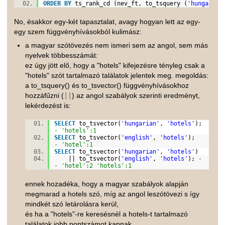
ORDER
BY
ts_rank_cd (nev_ft, to_tsquery (
'hungarian
No, ésakkor egy-két tapasztalat, avagy hogyan lett az egy-
egy szem függvényhívásokból kulimász:
a magyar szótövezés nem ismeri sem az angol, sem más
nyelvek többesszámát:
ez úgy jött elő, hogy a "hotels" kifejezésre tényleg csak a
"hotels" szót tartalmazó találatok jelentek meg. megoldás:
a to_tsquery() és to_tsvector() függvényhívásokhoz
hozzáfűzni (
||
) az angol szabályok szerinti eredményt,
lekérdezést is:
SELECT
to_tsvector(
'hungarian'
,
'hotels'
);
-
- 'hotels':1
SELECT
to_tsvector(
'english'
,
'hotels'
);
-
- 'hotel':1
SELECT
to_tsvector(
'hungarian'
,
'hotels'
)
|| to_tsvector(
'english'
,
'hotels'
);
-
- 'hotel':2 'hotels':1
ennek hozadéka, hogy a magyar szabályok alapján
megmarad a hotels szó, míg az angol leszótövezi s így
mindkét szó letárolásra kerül,
és ha a "hotels"-re keresésnél a hotels-t tartalmazó
találatok jobb pontszámot kapnak