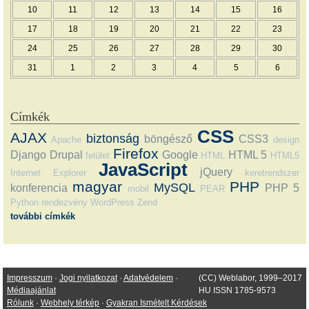
10
11
12
13
14
15
16
17
18
19
20
21
22
23
24
25
26
27
28
29
30
31
1
2
3
4
5
6
Címkék
CSS
AJAX
biztonság
böngésző
CSS3
Apache
design
Firefox
Django
Drupal
Google
HTML 5
felület
HTML
HTML5
JavaScript
jQuery
Internet Explorer
keretrendszer
magyar
PHP
MySQL
konferencia
PHP 5
mobil
PEAR
Python
rendezvény
WordPress
Zend
további címkék
Impresszum
·
Jogi nyilatkozat
·
Adatvédelem
·
(CC) Weblabor, 1999–2017
Médiaajánlat
HU ISSN 1785-9573
Rólunk
·
Webhely térkép
·
Gyakran Ismételt Kérdések