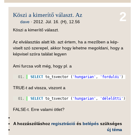
2
Köszi a kimerítő választ. Az
dave
·
2012. Júl. 16. (H), 12.56
Köszi a kimerítő választ.
Az elválasztás alatt kb. azt értem, ha a mezőben a kép-
viselt szó szerepel, akkor hogy lehetne megoldani, hogy a
képvisel szóra találat legyen
Ami furcsa volt még, hogy pl. a
SELECT
to_tsvector (
'hungarian'
,
'fordulói'
) @@ t
TRUE-t ad vissza, viszont a
SELECT
to_tsvector (
'hungarian'
,
'délelőtti'
) @@ 
FALSE-t. Erre valami ötlet?
A hozzászóláshoz
regisztráció
és
belépés
szükséges
új téma