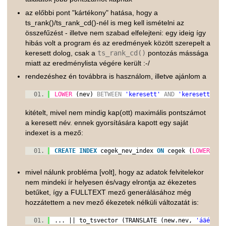
az előbbi pont "kártékony" hatása, hogy a
ts_rank()/ts_rank_cd()-nél is meg kell ismételni az
összefűzést - illetve nem szabad elfelejteni: egy ideig így
hibás volt a program és az eredmények között szerepelt a
keresett dolog, csak a
ts_rank_cd()
pontozás mássága
miatt az eredménylista végére került :-/
rendezéshez én továbbra is használom, illetve ajánlom a
LOWER
(nev)
BETWEEN
'keresett'
AND
'keresettz'
D
kitételt, mivel nem mindig kap(ott) maximális pontszámot
a keresett név. ennek gyorsítására kapott egy saját
indexet is a mező:
CREATE
INDEX
cegek_nev_index
ON
cegek (
LOWER
(ne
mivel nálunk probléma [volt], hogy az adatok felvitelekor
nem mindeki ír helyesen és/vagy elrontja az ékezetes
betűket, így a FULLTEXT mező generálásához még
hozzátettem a nev mező ékezetek nélküli változatát is:
... || to_tsvector (TRANSLATE (new.nev,
'áäéëíóö