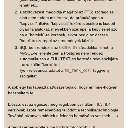
lehetnek...
a szótövezést megoldja magától az FTS; szótagolás
alatt nem tudom mit értesz, de próbaképpen a
"képvisel", illetve "képviselt" lekérdezésekre is kiadott
olyan találatokat, melyekben szerepel a képviselet szó;
ha a "hotelek"-re keresek, akkor pedig az összes
"hotel" is szerepel az eredmények között
SQL-ben rendezni az
ORDER BY
záradékkal lehet; a
MySQL-lel ellentétben a Postgres nem rendez
automatikusan a FULLTEXT-es keresés relevanciájára
- arra külön "kérni" kell;
ilyen relevancia adatot a
ts_rank_cd()
függvény
szolgáltat
Alább egy kis tapasztalat/összefoglaló, hogy én mire-hogyan
használtam fel...
Előszó: ezt az egészet még régebben csináltam, 8.3, 8.4
verzióval; azóta remélhetőleg fejlődött a technika/technológia.
Továbbá bizonyos miértek a feledés homályába vesznek... :-/
A rendszerben előtte sima toldozott-foltozott
LIKE