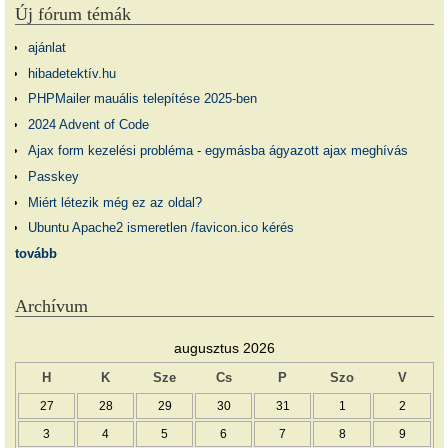
Új fórum témák
ajánlat
hibadetektív.hu
PHPMailer mauális telepítése 2025-ben
2024 Advent of Code
Ajax form kezelési probléma - egymásba ágyazott ajax meghívás
Passkey
Miért létezik még ez az oldal?
Ubuntu Apache2 ismeretlen /favicon.ico kérés
tovább
Archívum
augusztus 2026
H
K
Sze
Cs
P
Szo
V
27
28
29
30
31
1
2
3
4
5
6
7
8
9