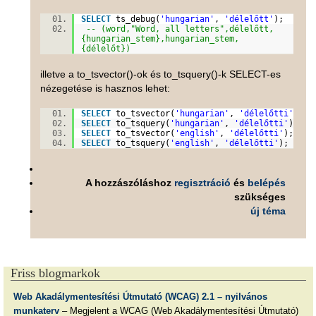
SELECT
ts_debug(
'hungarian'
,
'délelőtt'
);
-- (word,"Word, all letters",délelőtt,
{hungarian_stem},hungarian_stem,
{délelőt})
illetve a to_tsvector()-ok és to_tsquery()-k SELECT-es
nézegetése is hasznos lehet:
SELECT
to_tsvector(
'hungarian'
,
'délelőtti'
);
SELECT
to_tsquery(
'hungarian'
,
'délelőtti'
);
SELECT
to_tsvector(
'english'
,
'délelőtti'
);
SELECT
to_tsquery(
'english'
,
'délelőtti'
);
A hozzászóláshoz
regisztráció
és
belépés
szükséges
új téma
Friss blogmarkok
Web Akadálymentesítési Útmutató (WCAG) 2.1 – nyilvános
munkaterv
– Megjelent a WCAG (Web Akadálymentesítési Útmutató)