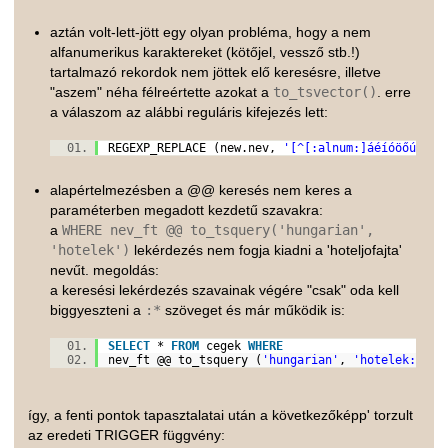
aztán volt-lett-jött egy olyan probléma, hogy a nem
alfanumerikus karaktereket (kötőjel, vessző stb.!)
tartalmazó rekordok nem jöttek elő keresésre, illetve
"aszem" néha félreértette azokat a
to_tsvector()
. erre
a válaszom az alábbi reguláris kifejezés lett:
REGEXP_REPLACE (new.nev,
'[^[:alnum:]áéíóöőúüűÁÉ
alapértelmezésben a @@ keresés nem keres a
paraméterben megadott kezdetű szavakra:
a
WHERE nev_ft @@ to_tsquery('hungarian',
'hotelek')
lekérdezés nem fogja kiadni a 'hoteljofajta'
nevűt. megoldás:
a keresési lekérdezés szavainak végére "csak" oda kell
biggyeszteni a
:*
szöveget és már működik is:
SELECT
*
FROM
cegek
WHERE
nev_ft @@ to_tsquery (
'hungarian'
,
'hotelek:*'
)
így, a fenti pontok tapasztalatai után a következőképp' torzult
az eredeti TRIGGER függvény: