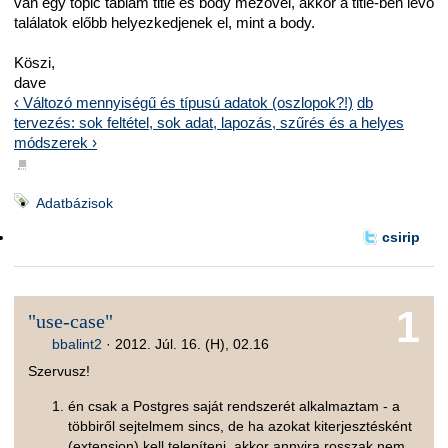
van egy topic táblám title és body mezővel, akkor a title-ben lévő
találatok előbb helyezkedjenek el, mint a body.
Köszi,
dave
‹ Változó mennyiségű és típusú adatok (oszlopok?!)
db
tervezés: sok feltétel, sok adat, lapozás, szűrés és a helyes
módszerek ›
■
Adatbázisok
csirip
1
"use-case"
bbalint2
·
2012. Júl. 16. (H), 02.16
Szervusz!
én csak a Postgres saját rendszerét alkalmaztam - a
többiről sejtelmem sincs, de ha azokat kiterjesztésként
(extension) kell telepíteni, akkor annyira rosszak nem