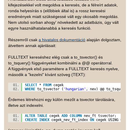
kifejezésekkel volt megoldva a keresés, de a félreírt adatok,
ronda helyesírás s (előbbiek által is) a rossz keresési
eredmények miatt szükségessé vált egy okosabb megoldás.
Nem utolsó sorban ahogy' növekedett az adatbázis, úgy vált
egyre használhatalanabbá a keresés funkció.
Részemről csak
a hivatalos dokumentáció
alapján dolgoztam,
átvettem annak ajánlásait:
FULLTEXT kereséshez elég csak a to_tsvector() és
to_tsquery() függvényeket kombinálni a @@ operátorral.
A függvények első paramétere a FULLTEXT keresés nyelve,
második a "kezelni" kívánt szöveg (TEXT):
SELECT
*
FROM
cegek
WHERE
to_tsvector (
'hungarian'
, nev) @@ to_tsquery 
Érdemes létrehozni egy külön mezőt a tsvector tárolására,
illetve azt indexelni.
ALTER
TABLE
cegek
ADD
COLUMN
nev_ft tsvector;
CREATE
INDEX
cegek_nev_ft_index
ON
cegek USING GIN