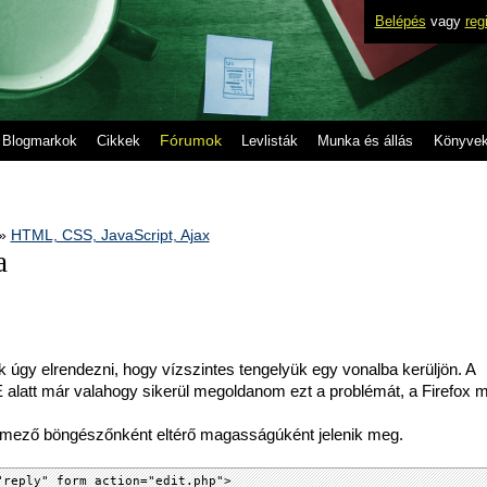
Belépés
vagy
reg
Fórumok
Blogmarkok
Cikkek
Levlisták
Munka és állás
Könyve
»
HTML, CSS, JavaScript, Ajax
a
2
 úgy elrendezni, hogy vízszintes tengelyük egy vonalba kerüljön. A
 alatt már valahogy sikerül megoldanom ezt a problémát, a Firefox 
 mező böngészőnként eltérő magasságúként jelenik meg.
"reply" form action="edit.php">