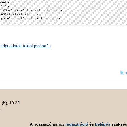
abel>
="1">
t:20px" src="elemek/fourth.png">
"40">text</textarea>
type="submit" value="Tovább" />
cript adatok feldolgozása? ›
 (K), 10.25
?
A hozzászóláshoz
regisztráció
és
belépés
szüksé