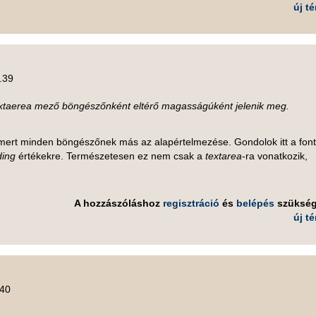
új t
.39
extaerea mező böngészőnként eltérő magasságúként jelenik meg.
ert minden böngészőnek más az alapértelmezése. Gondolok itt a font
ding
értékekre. Természetesen ez nem csak a
textarea
-ra vonatkozik,
A hozzászóláshoz
regisztráció
és
belépés
szüksé
új t
.40