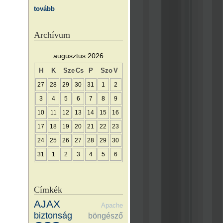
tovább
Archívum
augusztus 2026
H
K
Sze
Cs
P
Szo
V
27
28
29
30
31
1
2
3
4
5
6
7
8
9
10
11
12
13
14
15
16
17
18
19
20
21
22
23
24
25
26
27
28
29
30
31
1
2
3
4
5
6
Címkék
AJAX
Apache
biztonság
böngésző