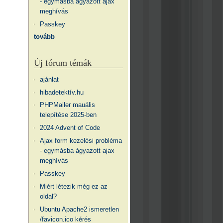
- egymásba ágyazott ajax
meghívás
Passkey
tovább
Új fórum témák
ajánlat
hibadetektív.hu
PHPMailer mauális
telepítése 2025-ben
2024 Advent of Code
Ajax form kezelési probléma
- egymásba ágyazott ajax
meghívás
Passkey
Miért létezik még ez az
oldal?
Ubuntu Apache2 ismeretlen
/favicon.ico kérés