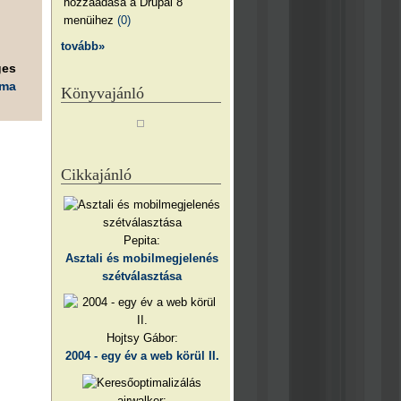
hozzáadása a Drupal 8
menüihez
(0)
tovább»
ges
éma
Könyvajánló
Cikkajánló
Pepita:
Asztali és mobilmegjelenés
szétválasztása
Hojtsy Gábor:
2004 - egy év a web körül II.
airwalker: