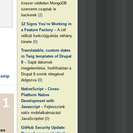
tízezer védtelen MongoDB
szerverre csaptak le
hackerek
(2)
12 Signs You’re Working in
a Feature Factory
– A cél
nélküli funkciógyártás néhány
tünete
(0)
Translatable, custom dates
in Twig templates of Drupal
8
– Saját dátumok
megjelenítése, fordíthatóan a
Drupal 8 smink rétegével
csirip
dolgozva
(0)
NativeScript – Cross-
Platform Native
1
Development with
Javascript
– Fejlesszünk
natív mobilalkalmazást
JavaScripttel
(0)
GitHub Security Update:
ges