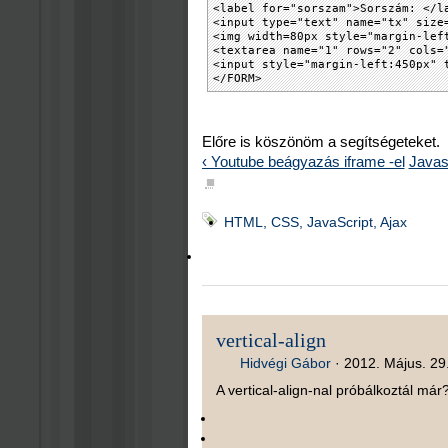
<label for="sorszam">Sorszám: </l
<input type="text" name="tx" size
<img width=80px style="margin-lef
<textarea name="1" rows="2" cols=
<input style="margin-left:450px" 
</FORM>
Előre is köszönöm a segítségeteket.
‹ Youtube beágyazás iframe -el
Javas
■
HTML, CSS, JavaScript, Ajax
vertical-align
Hidvégi Gábor
·
2012. Május. 29.
A vertical-align-nal próbálkoztál már