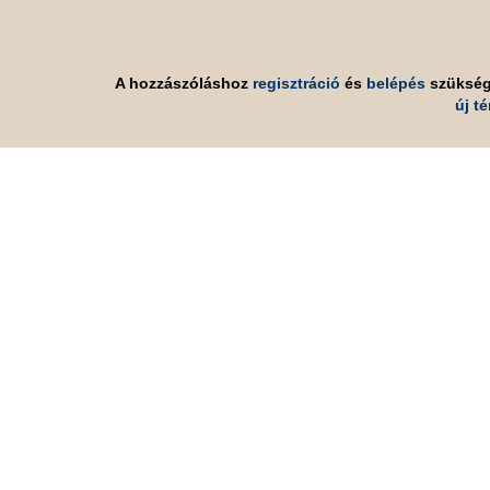
A hozzászóláshoz
regisztráció
és
belépés
szüksé
új t