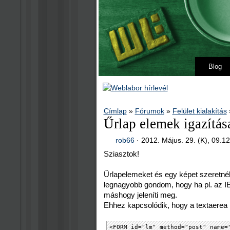
Blog
Címlap
»
Fórumok
»
Felület kialakítás
Űrlap elemek igazítás
rob66
·
2012. Május. 29. (K), 09.1
Sziasztok!
Űrlapelemeket és egy képet szeretnék
legnagyobb gondom, hogy ha pl. az IE
máshogy jeleníti meg.
Ehhez kapcsolódik, hogy a textaerea
<FORM id="lm" method="post" name=