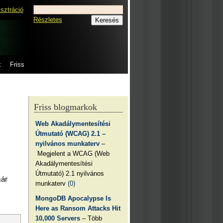
isztráció
Részletes
k
Friss
Friss blogmarkok
Web Akadálymentesítési
Útmutató (WCAG) 2.1 –
nyilvános munkaterv
–
Megjelent a WCAG (Web
Akadálymentesítési
Útmutató) 2.1 nyilvános
már
munkaterv
(0)
MongoDB Apocalypse Is
Here as Ransom Attacks Hit
10,000 Servers
– Több