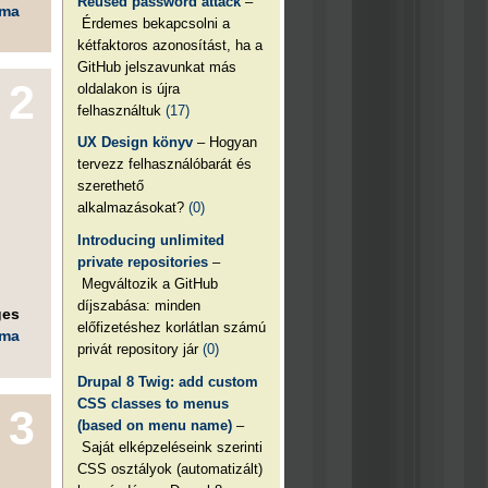
Reused password attack
–
éma
Érdemes bekapcsolni a
kétfaktoros azonosítást, ha a
GitHub jelszavunkat más
2
oldalakon is újra
felhasználtuk
(17)
UX Design könyv
– Hogyan
tervezz felhasználóbarát és
szerethető
alkalmazásokat?
(0)
Introducing unlimited
private repositories
–
Megváltozik a GitHub
díjszabása: minden
ges
előfizetéshez korlátlan számú
éma
privát repository jár
(0)
Drupal 8 Twig: add custom
CSS classes to menus
3
(based on menu name)
–
Saját elképzeléseink szerinti
CSS osztályok (automatizált)