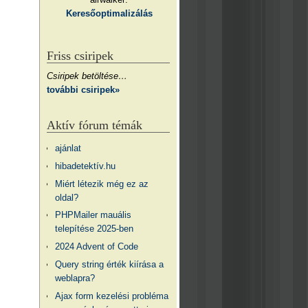
Keresőoptimalizálás
Friss csiripek
Csiripek betöltése…
további csiripek»
Aktív fórum témák
ajánlat
hibadetektív.hu
Miért létezik még ez az
oldal?
PHPMailer mauális
telepítése 2025-ben
2024 Advent of Code
Query string érték kiírása a
weblapra?
Ajax form kezelési probléma